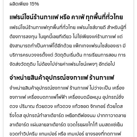
ผลิตเพียง 15%
แฟรน์ไชน์ร้านกาแฟ หรือ คาเฟ่ ทุกพื้นที่ทั่วไทย
แฟรน์ไชน์ร้านกาแฟทุกพื้นที่ทั่วไทย แฟรนไชส์ขายดี สำหรับผู้ที่
ต้องการลงทุน ในยุคนี้เลยทีเดียว ไม่ใช่เพียงแค่ร้านกาแฟ แต่
ยังสามารถทำเป็นคาเฟ่ได้อีกด้วย แพ็กเกจแฟรนไชส์ของเรา มี
บริการครบวงจรตั้งแต่ วัตถุดิบเริ่มต้น การเรียนการสอน การ
จัดส่งวัตถุดิบ ไม่ต้องไปจ่ายค่าเเฟรนไชน์แพงๆ อีกต่อไป
จำหน่ายสินค้าอุปกรณ์ชงกาแฟ ร้านกาแฟ
จำหน่ายสินค้าอุปกรณ์ชงกาแฟ ร้านกาแฟ ไม่ว่าจะเป็น เครื่อง
ชงกาแฟ เครื่องบดกาแฟไฟฟ้า เครื่องบดมือหมุน อุปกรณ์ชั่ง
ตวง ปริมาณ ถ้วยตวง แก้วตวง แก้วซอต จิกเกอร์ ถ้วยโดส
ริ่งโดส อุปกรณ์ทำลาเต้อาร์ต เหยือกตีฟองนม ปากกาวาดลาย
ลาเต้อาร์ต แผ่นลายลาเต้อาร์ต ขวดโรยผงโกโก้ นมสดแช่เย็น
ขวดทำวิปครีม แทมเปอร์ หรือ เทมเปอร์ ยางรองที่กดกาแฟ