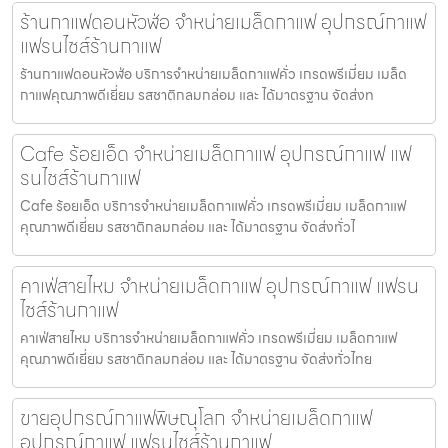
ร้านกาแฟดอนหัวฬ่อ จำหน่ายเมล็ดกาแฟ อุปกรณ์กาแฟ
แฟรนไชส์ร้านกาแฟ
ร้านกาแฟดอนหัวฬ่อ บริการจำหน่ายเมล็ดกาแฟคั่ว เกรดพรีเมี่ยม เมล็ด
กาแฟคุณภาพดีเยี่ยม รสชาติกลมกล่อม และ ได้มาตรฐาน จัดส่งท
Cafe ร้อยเอ็ด จำหน่ายเมล็ดกาแฟ อุปกรณ์กาแฟ แฟ
รนไชส์ร้านกาแฟ
Cafe ร้อยเอ็ด บริการจำหน่ายเมล็ดกาแฟคั่ว เกรดพรีเมี่ยม เมล็ดกาแฟ
คุณภาพดีเยี่ยม รสชาติกลมกล่อม และ ได้มาตรฐาน จัดส่งทั่วไ
คาเฟ่สายไหม จำหน่ายเมล็ดกาแฟ อุปกรณ์กาแฟ แฟรน
ไชส์ร้านกาแฟ
คาเฟ่สายไหม บริการจำหน่ายเมล็ดกาแฟคั่ว เกรดพรีเมี่ยม เมล็ดกาแฟ
คุณภาพดีเยี่ยม รสชาติกลมกล่อม และ ได้มาตรฐาน จัดส่งทั่วไทย
ขายอุปกรณ์กาแฟพิษณุโลก จำหน่ายเมล็ดกาแฟ
อุปกรณ์กาแฟ แฟรนไชส์ร้านกาแฟ