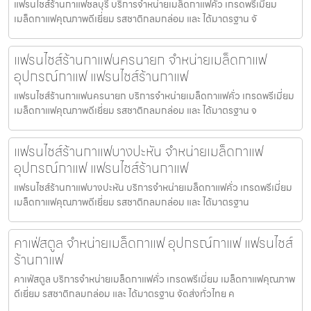
แฟรนไชส์ร้านกาแฟชลบุรี บริการจำหน่ายเมล็ดกาแฟคั่ว เกรดพรีเมี่ยม
เมล็ดกาแฟคุณภาพดีเยี่ยม รสชาติกลมกล่อม และ ได้มาตรฐาน จั
แฟรนไชส์ร้านกาแฟนครนายก จำหน่ายเมล็ดกาแฟ
อุปกรณ์กาแฟ แฟรนไชส์ร้านกาแฟ
แฟรนไชส์ร้านกาแฟนครนายก บริการจำหน่ายเมล็ดกาแฟคั่ว เกรดพรีเมี่ยม
เมล็ดกาแฟคุณภาพดีเยี่ยม รสชาติกลมกล่อม และ ได้มาตรฐาน จ
แฟรนไชส์ร้านกาแฟบางปะหัน จำหน่ายเมล็ดกาแฟ
อุปกรณ์กาแฟ แฟรนไชส์ร้านกาแฟ
แฟรนไชส์ร้านกาแฟบางปะหัน บริการจำหน่ายเมล็ดกาแฟคั่ว เกรดพรีเมี่ยม
เมล็ดกาแฟคุณภาพดีเยี่ยม รสชาติกลมกล่อม และ ได้มาตรฐาน
คาเฟ่สตูล จำหน่ายเมล็ดกาแฟ อุปกรณ์กาแฟ แฟรนไชส์
ร้านกาแฟ
คาเฟ่สตูล บริการจำหน่ายเมล็ดกาแฟคั่ว เกรดพรีเมี่ยม เมล็ดกาแฟคุณภาพ
ดีเยี่ยม รสชาติกลมกล่อม และ ได้มาตรฐาน จัดส่งทั่วไทย ค