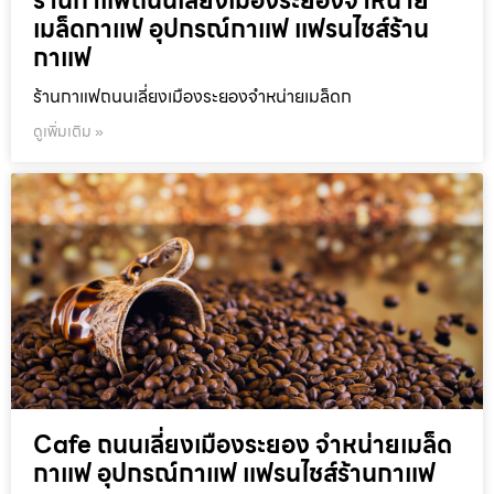
ร้านกาแฟถนนเลี่ยงเมืองระยองจำหน่าย
เมล็ดกาแฟ อุปกรณ์กาแฟ แฟรนไชส์ร้าน
กาแฟ
ร้านกาแฟถนนเลี่ยงเมืองระยองจำหน่ายเมล็ดก
ดูเพิ่มเติม »
Cafe ถนนเลี่ยงเมืองระยอง จำหน่ายเมล็ด
กาแฟ อุปกรณ์กาแฟ แฟรนไชส์ร้านกาแฟ