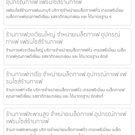
อุปกรณ์กาแฟ แฟรนไชส์ร้านกาแฟ
แฟรนไชส์ร้านกาแฟนนทบุรี บริการจำหน่ายเมล็ดกาแฟคั่ว เกรดพรีเมี่ยม
เมล็ดกาแฟคุณภาพดีเยี่ยม รสชาติกลมกล่อม และ ได้มาตรฐาน จ
ร้านกาแฟวงเวียนใหญ่ จำหน่ายเมล็ดกาแฟ อุปกรณ์
กาแฟ แฟรนไชส์ร้านกาแฟ
ร้านกาแฟวงเวียนใหญ่ บริการจำหน่ายเมล็ดกาแฟคั่ว เกรดพรีเมี่ยม เมล็ด
กาแฟคุณภาพดีเยี่ยม รสชาติกลมกล่อม และ ได้มาตรฐาน จัดส่
ร้านกาแฟท่าเรือ จำหน่ายเมล็ดกาแฟ อุปกรณ์กาแฟ แฟ
รนไชส์ร้านกาแฟ
ร้านกาแฟท่าเรือ บริการจำหน่ายเมล็ดกาแฟคั่ว เกรดพรีเมี่ยม เมล็ดกาแฟ
คุณภาพดีเยี่ยม รสชาติกลมกล่อม และ ได้มาตรฐาน จัดส่งทั่
ร้านกาแฟสะพานสูง จำหน่ายเมล็ดกาแฟ อุปกรณ์กาแฟ
แฟรนไชส์ร้านกาแฟ
ร้านกาแฟสะพานสูง บริการจำหน่ายเมล็ดกาแฟคั่ว เกรดพรีเมี่ยม เมล็ด