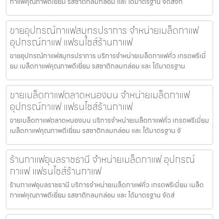
กาแฟคุณภาพดีเยี่ยม รสชาติกลมกล่อม และ ได้มาตรฐาน จัดส่งทั
ขายอุปกรณ์กาแฟสมุทรปราการ จำหน่ายเมล็ดกาแฟ
อุปกรณ์กาแฟ แฟรนไชส์ร้านกาแฟ
ขายอุปกรณ์กาแฟสมุทรปราการ บริการจำหน่ายเมล็ดกาแฟคั่ว เกรดพรีเมี่
ยม เมล็ดกาแฟคุณภาพดีเยี่ยม รสชาติกลมกล่อม และ ได้มาตรฐาน
ขายเมล็ดกาแฟตลาดหนองมน จำหน่ายเมล็ดกาแฟ
อุปกรณ์กาแฟ แฟรนไชส์ร้านกาแฟ
ขายเมล็ดกาแฟตลาดหนองมน บริการจำหน่ายเมล็ดกาแฟคั่ว เกรดพรีเมี่ยม
เมล็ดกาแฟคุณภาพดีเยี่ยม รสชาติกลมกล่อม และ ได้มาตรฐาน จั
ร้านกาแฟอุบลราชธานี จำหน่ายเมล็ดกาแฟ อุปกรณ์
กาแฟ แฟรนไชส์ร้านกาแฟ
ร้านกาแฟอุบลราชธานี บริการจำหน่ายเมล็ดกาแฟคั่ว เกรดพรีเมี่ยม เมล็ด
กาแฟคุณภาพดีเยี่ยม รสชาติกลมกล่อม และ ได้มาตรฐาน จัดส่