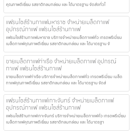
คุณภาพดีเยี่ยม รสชาติกลมกล่อม และ ได้มาตรฐาน จัดส่งทั่วไ
แฟรนไชส์ร้านกาแฟมหาราช จำหน่ายเมล็ดกาแฟ
อุปกรณ์กาแฟ แฟรนไชส์ร้านกาแฟ
แฟรนไชส์ร้านกาแฟมหาราช บริการจำหน่ายเมล็ดกาแฟคั่ว เกรดพรีเมี่ยม
เมล็ดกาแฟคุณภาพดีเยี่ยม รสชาติกลมกล่อม และ ได้มาตรฐาน จั
ขายเมล็ดกาแฟท่าเรือ จำหน่ายเมล็ดกาแฟ อุปกรณ์
กาแฟ แฟรนไชส์ร้านกาแฟ
ขายเมล็ดกาแฟท่าเรือ บริการจำหน่ายเมล็ดกาแฟคั่ว เกรดพรีเมี่ยม เมล็ด
กาแฟคุณภาพดีเยี่ยม รสชาติกลมกล่อม และ ได้มาตรฐาน จัดส่
แฟรนไชส์ร้านกาแฟเกาะจันทร์ จำหน่ายเมล็ดกาแฟ
อุปกรณ์กาแฟ แฟรนไชส์ร้านกาแฟ
แฟรนไชส์ร้านกาแฟเกาะจันทร์ บริการจำหน่ายเมล็ดกาแฟคั่ว เกรดพรีเมี่ยม
เมล็ดกาแฟคุณภาพดีเยี่ยม รสชาติกลมกล่อม และ ได้มาตรฐา