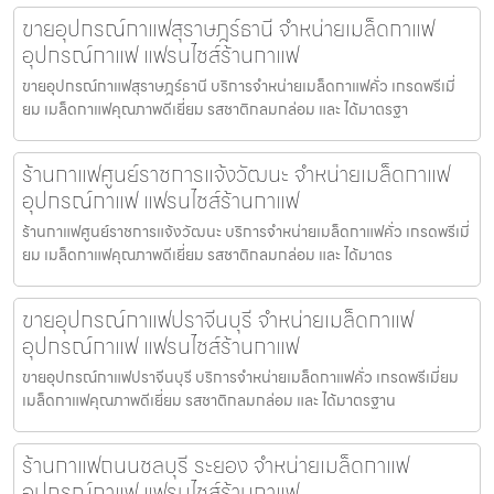
ขายอุปกรณ์กาแฟสุราษฎร์ธานี จำหน่ายเมล็ดกาแฟ
อุปกรณ์กาแฟ แฟรนไชส์ร้านกาแฟ
ขายอุปกรณ์กาแฟสุราษฎร์ธานี บริการจำหน่ายเมล็ดกาแฟคั่ว เกรดพรีเมี่
ยม เมล็ดกาแฟคุณภาพดีเยี่ยม รสชาติกลมกล่อม และ ได้มาตรฐา
ร้านกาแฟศูนย์ราชการแจ้งวัฒนะ จำหน่ายเมล็ดกาแฟ
อุปกรณ์กาแฟ แฟรนไชส์ร้านกาแฟ
ร้านกาแฟศูนย์ราชการแจ้งวัฒนะ บริการจำหน่ายเมล็ดกาแฟคั่ว เกรดพรีเมี่
ยม เมล็ดกาแฟคุณภาพดีเยี่ยม รสชาติกลมกล่อม และ ได้มาตร
ขายอุปกรณ์กาแฟปราจีนบุรี จำหน่ายเมล็ดกาแฟ
อุปกรณ์กาแฟ แฟรนไชส์ร้านกาแฟ
ขายอุปกรณ์กาแฟปราจีนบุรี บริการจำหน่ายเมล็ดกาแฟคั่ว เกรดพรีเมี่ยม
เมล็ดกาแฟคุณภาพดีเยี่ยม รสชาติกลมกล่อม และ ได้มาตรฐาน
ร้านกาแฟถนนชลบุรี ระยอง จำหน่ายเมล็ดกาแฟ
อุปกรณ์กาแฟ แฟรนไชส์ร้านกาแฟ