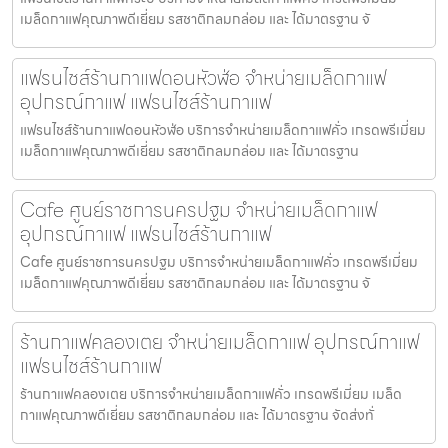
เมล็ดกาแฟคุณภาพดีเยี่ยม รสชาติกลมกล่อม และ ได้มาตรฐาน จั
แฟรนไชส์ร้านกาแฟดอนหัวฬ่อ จำหน่ายเมล็ดกาแฟ
อุปกรณ์กาแฟ แฟรนไชส์ร้านกาแฟ
แฟรนไชส์ร้านกาแฟดอนหัวฬ่อ บริการจำหน่ายเมล็ดกาแฟคั่ว เกรดพรีเมี่ยม
เมล็ดกาแฟคุณภาพดีเยี่ยม รสชาติกลมกล่อม และ ได้มาตรฐาน
Cafe ศูนย์ราชการนครปฐม จำหน่ายเมล็ดกาแฟ
อุปกรณ์กาแฟ แฟรนไชส์ร้านกาแฟ
Cafe ศูนย์ราชการนครปฐม บริการจำหน่ายเมล็ดกาแฟคั่ว เกรดพรีเมี่ยม
เมล็ดกาแฟคุณภาพดีเยี่ยม รสชาติกลมกล่อม และ ได้มาตรฐาน จั
ร้านกาแฟคลองเตย จำหน่ายเมล็ดกาแฟ อุปกรณ์กาแฟ
แฟรนไชส์ร้านกาแฟ
ร้านกาแฟคลองเตย บริการจำหน่ายเมล็ดกาแฟคั่ว เกรดพรีเมี่ยม เมล็ด
กาแฟคุณภาพดีเยี่ยม รสชาติกลมกล่อม และ ได้มาตรฐาน จัดส่งทั่