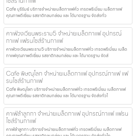
ไชส์ร้านกาแฟ
Cafe บุรีรัมย์ บริการจำหน่ายเมล็ดกาแฟคั่ว เกรดพรีเมี่ยม เมล็ดกาแฟ
คุณภาพดีเยี่ยม รสชาติกลมกล่อม และ ได้มาตรฐาน จัดส่งทั่ว
คาเฟ่วงเวียนพระราม5 จำหน่ายเมล็ดกาแฟ อุปกรณ์
กาแฟ แฟรนไชส์ร้านกาแฟ
คาเฟ่วงเวียนพระราม5 บริการจำหน่ายเมล็ดกาแฟคั่ว เกรดพรีเมี่ยม เมล็ด
กาแฟคุณภาพดีเยี่ยม รสชาติกลมกล่อม และ ได้มาตรฐาน จัดส่
Cafe พิษณุโลก จำหน่ายเมล็ดกาแฟ อุปกรณ์กาแฟ แฟ
รนไชส์ร้านกาแฟ
Cafe พิษณุโลก บริการจำหน่ายเมล็ดกาแฟคั่ว เกรดพรีเมี่ยม เมล็ดกาแฟ
คุณภาพดีเยี่ยม รสชาติกลมกล่อม และ ได้มาตรฐาน จัดส่งทั่วไ
คาเฟ่ลำลูกกา จำหน่ายเมล็ดกาแฟ อุปกรณ์กาแฟ แฟรน
ไชส์ร้านกาแฟ
คาเฟ่ลำลูกกา บริการจำหน่ายเมล็ดกาแฟคั่ว เกรดพรีเมี่ยม เมล็ดกาแฟ
คุณภาพดีเยี่ยม รสชาติกลมกล่อม และ ได้มาตรฐาน จัดส่งทั่วไท