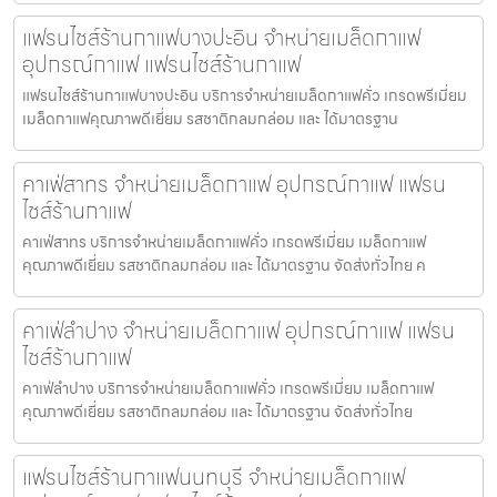
แฟรนไชส์ร้านกาแฟบางปะอิน จำหน่ายเมล็ดกาแฟ
อุปกรณ์กาแฟ แฟรนไชส์ร้านกาแฟ
แฟรนไชส์ร้านกาแฟบางปะอิน บริการจำหน่ายเมล็ดกาแฟคั่ว เกรดพรีเมี่ยม
เมล็ดกาแฟคุณภาพดีเยี่ยม รสชาติกลมกล่อม และ ได้มาตรฐาน
คาเฟ่สาทร จำหน่ายเมล็ดกาแฟ อุปกรณ์กาแฟ แฟรน
ไชส์ร้านกาแฟ
คาเฟ่สาทร บริการจำหน่ายเมล็ดกาแฟคั่ว เกรดพรีเมี่ยม เมล็ดกาแฟ
คุณภาพดีเยี่ยม รสชาติกลมกล่อม และ ได้มาตรฐาน จัดส่งทั่วไทย ค
คาเฟ่ลำปาง จำหน่ายเมล็ดกาแฟ อุปกรณ์กาแฟ แฟรน
ไชส์ร้านกาแฟ
คาเฟ่ลำปาง บริการจำหน่ายเมล็ดกาแฟคั่ว เกรดพรีเมี่ยม เมล็ดกาแฟ
คุณภาพดีเยี่ยม รสชาติกลมกล่อม และ ได้มาตรฐาน จัดส่งทั่วไทย
แฟรนไชส์ร้านกาแฟนนทบุรี จำหน่ายเมล็ดกาแฟ