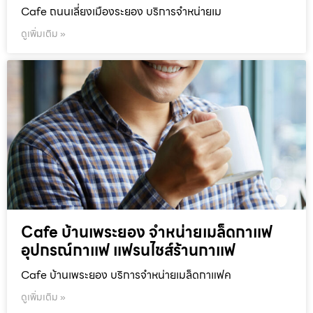
Cafe ถนนเลี่ยงเมืองระยอง บริการจำหน่ายเม
ดูเพิ่มเติม »
Cafe บ้านเพระยอง จำหน่ายเมล็ดกาแฟ
อุปกรณ์กาแฟ แฟรนไชส์ร้านกาแฟ
Cafe บ้านเพระยอง บริการจำหน่ายเมล็ดกาแฟค
ดูเพิ่มเติม »