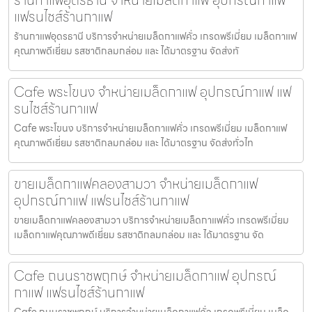
แฟรนไชส์ร้านกาแฟ
ร้านกาแฟอุดรธานี บริการจำหน่ายเมล็ดกาแฟคั่ว เกรดพรีเมี่ยม เมล็ดกาแฟ
คุณภาพดีเยี่ยม รสชาติกลมกล่อม และ ได้มาตรฐาน จัดส่งทั
Cafe พระโขนง จำหน่ายเมล็ดกาแฟ อุปกรณ์กาแฟ แฟ
รนไชส์ร้านกาแฟ
Cafe พระโขนง บริการจำหน่ายเมล็ดกาแฟคั่ว เกรดพรีเมี่ยม เมล็ดกาแฟ
คุณภาพดีเยี่ยม รสชาติกลมกล่อม และ ได้มาตรฐาน จัดส่งทั่วไท
ขายเมล็ดกาแฟคลองสามวา จำหน่ายเมล็ดกาแฟ
อุปกรณ์กาแฟ แฟรนไชส์ร้านกาแฟ
ขายเมล็ดกาแฟคลองสามวา บริการจำหน่ายเมล็ดกาแฟคั่ว เกรดพรีเมี่ยม
เมล็ดกาแฟคุณภาพดีเยี่ยม รสชาติกลมกล่อม และ ได้มาตรฐาน จัด
Cafe ถนนราชพฤกษ์ จำหน่ายเมล็ดกาแฟ อุปกรณ์
กาแฟ แฟรนไชส์ร้านกาแฟ
Cafe ถนนราชพฤกษ์ บริการจำหน่ายเมล็ดกาแฟคั่ว เกรดพรีเมี่ยม เมล็ด