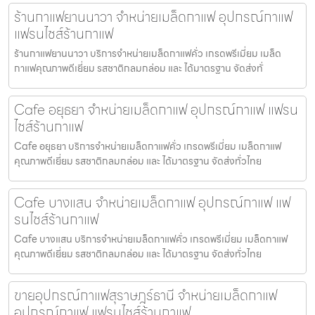
ร้านกาแฟยานนาวา จำหน่ายเมล็ดกาแฟ อุปกรณ์กาแฟ
แฟรนไชส์ร้านกาแฟ
ร้านกาแฟยานนาวา บริการจำหน่ายเมล็ดกาแฟคั่ว เกรดพรีเมี่ยม เมล็ด
กาแฟคุณภาพดีเยี่ยม รสชาติกลมกล่อม และ ได้มาตรฐาน จัดส่งทั่
Cafe อยุธยา จำหน่ายเมล็ดกาแฟ อุปกรณ์กาแฟ แฟรน
ไชส์ร้านกาแฟ
Cafe อยุธยา บริการจำหน่ายเมล็ดกาแฟคั่ว เกรดพรีเมี่ยม เมล็ดกาแฟ
คุณภาพดีเยี่ยม รสชาติกลมกล่อม และ ได้มาตรฐาน จัดส่งทั่วไทย
Cafe บางแสน จำหน่ายเมล็ดกาแฟ อุปกรณ์กาแฟ แฟ
รนไชส์ร้านกาแฟ
Cafe บางแสน บริการจำหน่ายเมล็ดกาแฟคั่ว เกรดพรีเมี่ยม เมล็ดกาแฟ
คุณภาพดีเยี่ยม รสชาติกลมกล่อม และ ได้มาตรฐาน จัดส่งทั่วไทย
ขายอุปกรณ์กาแฟสุราษฎร์ธานี จำหน่ายเมล็ดกาแฟ
อุปกรณ์กาแฟ แฟรนไชส์ร้านกาแฟ