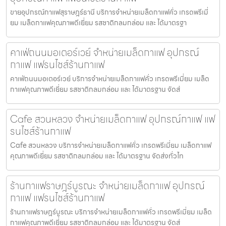
ขายอุปกรณ์กาแฟสุราษฎร์ธานี บริการจำหน่ายเมล็ดกาแฟคั่ว เกรดพรีเมี่
ยม เมล็ดกาแฟคุณภาพดีเยี่ยม รสชาติกลมกล่อม และ ได้มาตรฐา
คาเฟ่ถนนมอเตอร์เวย์ จำหน่ายเมล็ดกาแฟ อุปกรณ์
กาแฟ แฟรนไชส์ร้านกาแฟ
คาเฟ่ถนนมอเตอร์เวย์ บริการจำหน่ายเมล็ดกาแฟคั่ว เกรดพรีเมี่ยม เมล็ด
กาแฟคุณภาพดีเยี่ยม รสชาติกลมกล่อม และ ได้มาตรฐาน จัดส่
Cafe สวนหลวง จำหน่ายเมล็ดกาแฟ อุปกรณ์กาแฟ แฟ
รนไชส์ร้านกาแฟ
Cafe สวนหลวง บริการจำหน่ายเมล็ดกาแฟคั่ว เกรดพรีเมี่ยม เมล็ดกาแฟ
คุณภาพดีเยี่ยม รสชาติกลมกล่อม และ ได้มาตรฐาน จัดส่งทั่วไท
ร้านกาแฟราษฎร์บูรณะ จำหน่ายเมล็ดกาแฟ อุปกรณ์
กาแฟ แฟรนไชส์ร้านกาแฟ
ร้านกาแฟราษฎร์บูรณะ บริการจำหน่ายเมล็ดกาแฟคั่ว เกรดพรีเมี่ยม เมล็ด
กาแฟคุณภาพดีเยี่ยม รสชาติกลมกล่อม และ ได้มาตรฐาน จัดส่