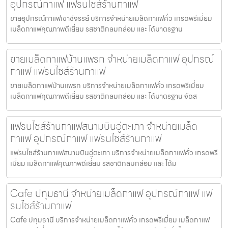
อุปกรณ์กาแฟ แฟรนไชส์ร้านกาแฟ
ขายอุปกรณ์กาแฟเขาชีจรรย์ บริการจำหน่ายเมล็ดกาแฟคั่ว เกรดพรีเมี่ยม
เมล็ดกาแฟคุณภาพดีเยี่ยม รสชาติกลมกล่อม และ ได้มาตรฐาน
ขายเมล็ดกาแฟบ้านแพรก จำหน่ายเมล็ดกาแฟ อุปกรณ์
กาแฟ แฟรนไชส์ร้านกาแฟ
ขายเมล็ดกาแฟบ้านแพรก บริการจำหน่ายเมล็ดกาแฟคั่ว เกรดพรีเมี่ยม
เมล็ดกาแฟคุณภาพดีเยี่ยม รสชาติกลมกล่อม และ ได้มาตรฐาน จัดส
แฟรนไชส์ร้านกาแฟสนามบินอู่ตะเภา จำหน่ายเมล็ด
กาแฟ อุปกรณ์กาแฟ แฟรนไชส์ร้านกาแฟ
แฟรนไชส์ร้านกาแฟสนามบินอู่ตะเภา บริการจำหน่ายเมล็ดกาแฟคั่ว เกรดพรี
เมี่ยม เมล็ดกาแฟคุณภาพดีเยี่ยม รสชาติกลมกล่อม และ ได้ม
Cafe ปทุมธานี จำหน่ายเมล็ดกาแฟ อุปกรณ์กาแฟ แฟ
รนไชส์ร้านกาแฟ
Cafe ปทุมธานี บริการจำหน่ายเมล็ดกาแฟคั่ว เกรดพรีเมี่ยม เมล็ดกาแฟ