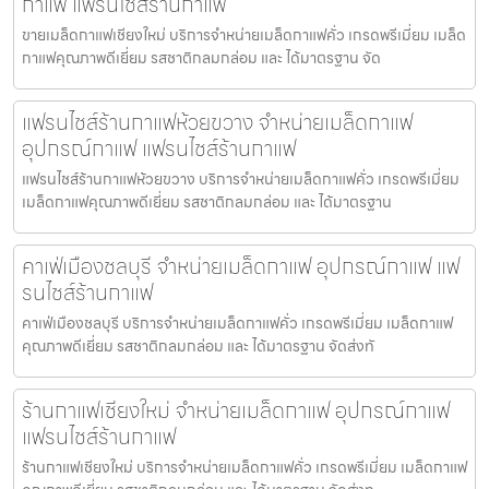
กาแฟ แฟรนไชส์ร้านกาแฟ
ขายเมล็ดกาแฟเชียงใหม่ บริการจำหน่ายเมล็ดกาแฟคั่ว เกรดพรีเมี่ยม เมล็ด
กาแฟคุณภาพดีเยี่ยม รสชาติกลมกล่อม และ ได้มาตรฐาน จัด
แฟรนไชส์ร้านกาแฟห้วยขวาง จำหน่ายเมล็ดกาแฟ
อุปกรณ์กาแฟ แฟรนไชส์ร้านกาแฟ
แฟรนไชส์ร้านกาแฟห้วยขวาง บริการจำหน่ายเมล็ดกาแฟคั่ว เกรดพรีเมี่ยม
เมล็ดกาแฟคุณภาพดีเยี่ยม รสชาติกลมกล่อม และ ได้มาตรฐาน
คาเฟ่เมืองชลบุรี จำหน่ายเมล็ดกาแฟ อุปกรณ์กาแฟ แฟ
รนไชส์ร้านกาแฟ
คาเฟ่เมืองชลบุรี บริการจำหน่ายเมล็ดกาแฟคั่ว เกรดพรีเมี่ยม เมล็ดกาแฟ
คุณภาพดีเยี่ยม รสชาติกลมกล่อม และ ได้มาตรฐาน จัดส่งทั
ร้านกาแฟเชียงใหม่ จำหน่ายเมล็ดกาแฟ อุปกรณ์กาแฟ
แฟรนไชส์ร้านกาแฟ
ร้านกาแฟเชียงใหม่ บริการจำหน่ายเมล็ดกาแฟคั่ว เกรดพรีเมี่ยม เมล็ดกาแฟ