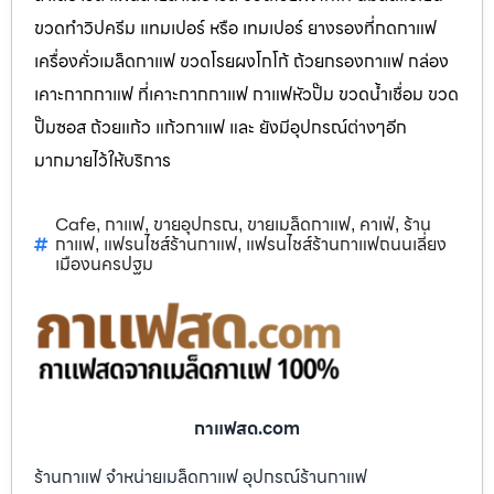
ขวดทำวิปครีม แทมเปอร์ หรือ เทมเปอร์ ยางรองที่กดกาแฟ
เครื่องคั่วเมล็ดกาแฟ ขวดโรยผงโกโก้ ถ้วยกรองกาแฟ กล่อง
เคาะกากกาแฟ ที่เคาะกากกาแฟ กาแฟหัวปั๊ม ขวดน้ำเชื่อม ขวด
ปั๊มซอส ถ้วยแก้ว แก้วกาแฟ และ ยังมีอุปกรณ์ต่างๆอีก
มากมายไว้ให้บริการ
Cafe
กาแฟ
ขายอุปกรณ
ขายเมล็ดกาแฟ
คาเฟ่
ร้าน
,
,
,
,
,
กาแฟ
แฟรนไชส์ร้านกาแฟ
แฟรนไชส์ร้านกาแฟถนนเลี่ยง
,
,
เมืองนครปฐม
กาแฟสด.com
ร้านกาแฟ จำหน่ายเมล็ดกาแฟ อุปกรณ์ร้านกาแฟ