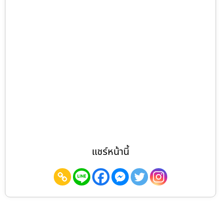
แชร์หน้านี้