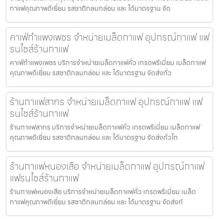
กาแฟคุณภาพดีเยี่ยม รสชาติกลมกล่อม และ ได้มาตรฐาน จัด
คาเฟ่กำแพงเพชร จำหน่ายเมล็ดกาแฟ อุปกรณ์กาแฟ แฟ
รนไชส์ร้านกาแฟ
คาเฟ่กำแพงเพชร บริการจำหน่ายเมล็ดกาแฟคั่ว เกรดพรีเมี่ยม เมล็ดกาแฟ
คุณภาพดีเยี่ยม รสชาติกลมกล่อม และ ได้มาตรฐาน จัดส่งทั่ว
ร้านกาแฟสาทร จำหน่ายเมล็ดกาแฟ อุปกรณ์กาแฟ แฟ
รนไชส์ร้านกาแฟ
ร้านกาแฟสาทร บริการจำหน่ายเมล็ดกาแฟคั่ว เกรดพรีเมี่ยม เมล็ดกาแฟ
คุณภาพดีเยี่ยม รสชาติกลมกล่อม และ ได้มาตรฐาน จัดส่งทั่วไท
ร้านกาแฟหนองเสือ จำหน่ายเมล็ดกาแฟ อุปกรณ์กาแฟ
แฟรนไชส์ร้านกาแฟ
ร้านกาแฟหนองเสือ บริการจำหน่ายเมล็ดกาแฟคั่ว เกรดพรีเมี่ยม เมล็ด
กาแฟคุณภาพดีเยี่ยม รสชาติกลมกล่อม และ ได้มาตรฐาน จัดส่งทั