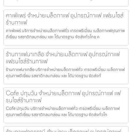
คาเฟ่แพร่ จำหน่ายเมล็ดกาแฟ อุปกรณ์กาแฟ แฟรนไชส์
ร้านกาแฟ
คาเฟ่แพร่ บริการจำหน่ายเมล็ดกาแฟคั่ว เกรดพรีเมี่ยม เมล็ดกาแฟคุณภาพ
ดีเยี่ยม รสชาติกลมกล่อม และ ได้มาตรฐาน จัดส่งทั่วไทย ค
ร้านกาแฟนาเกลือ จำหน่ายเมล็ดกาแฟ อุปกรณ์กาแฟ
แฟรนไชส์ร้านกาแฟ
ร้านกาแฟนาเกลือ บริการจำหน่ายเมล็ดกาแฟคั่ว เกรดพรีเมี่ยม เมล็ดกาแฟ
คุณภาพดีเยี่ยม รสชาติกลมกล่อม และ ได้มาตรฐาน จัดส่งทั่
Cafe ปทุมวัน จำหน่ายเมล็ดกาแฟ อุปกรณ์กาแฟ แฟ
รนไชส์ร้านกาแฟ
Cafe ปทุมวัน บริการจำหน่ายเมล็ดกาแฟคั่ว เกรดพรีเมี่ยม เมล็ดกาแฟ
คุณภาพดีเยี่ยม รสชาติกลมกล่อม และ ได้มาตรฐาน จัดส่งทั่วไท
ร้านกาแฟอุดรธานี จำหน่ายเมล็ดกาแฟ อุปกรณ์กาแฟ