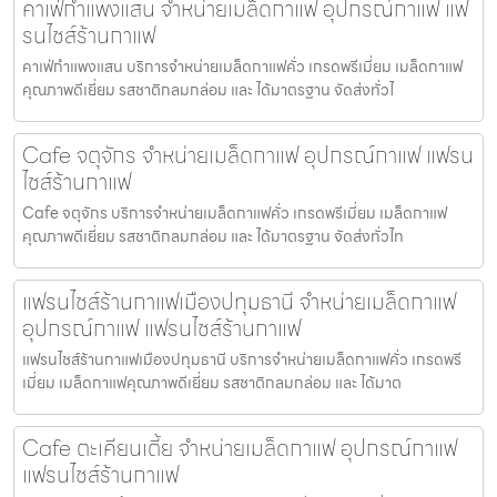
คาเฟ่กำแพงแสน จำหน่ายเมล็ดกาแฟ อุปกรณ์กาแฟ แฟ
รนไชส์ร้านกาแฟ
คาเฟ่กำแพงแสน บริการจำหน่ายเมล็ดกาแฟคั่ว เกรดพรีเมี่ยม เมล็ดกาแฟ
คุณภาพดีเยี่ยม รสชาติกลมกล่อม และ ได้มาตรฐาน จัดส่งทั่วไ
Cafe จตุจักร จำหน่ายเมล็ดกาแฟ อุปกรณ์กาแฟ แฟรน
ไชส์ร้านกาแฟ
Cafe จตุจักร บริการจำหน่ายเมล็ดกาแฟคั่ว เกรดพรีเมี่ยม เมล็ดกาแฟ
คุณภาพดีเยี่ยม รสชาติกลมกล่อม และ ได้มาตรฐาน จัดส่งทั่วไท
แฟรนไชส์ร้านกาแฟเมืองปทุมธานี จำหน่ายเมล็ดกาแฟ
อุปกรณ์กาแฟ แฟรนไชส์ร้านกาแฟ
แฟรนไชส์ร้านกาแฟเมืองปทุมธานี บริการจำหน่ายเมล็ดกาแฟคั่ว เกรดพรี
เมี่ยม เมล็ดกาแฟคุณภาพดีเยี่ยม รสชาติกลมกล่อม และ ได้มาต
Cafe ตะเคียนเตี้ย จำหน่ายเมล็ดกาแฟ อุปกรณ์กาแฟ
แฟรนไชส์ร้านกาแฟ