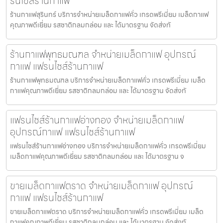
รนไชส์ร้านกาแฟ
ร้านกาแฟสุรินทร์ บริการจำหน่ายเมล็ดกาแฟคั่ว เกรดพรีเมี่ยม เมล็ดกาแฟ
คุณภาพดีเยี่ยม รสชาติกลมกล่อม และ ได้มาตรฐาน จัดส่งทั
ร้านกาแฟพุทธมณฑล จำหน่ายเมล็ดกาแฟ อุปกรณ์
กาแฟ แฟรนไชส์ร้านกาแฟ
ร้านกาแฟพุทธมณฑล บริการจำหน่ายเมล็ดกาแฟคั่ว เกรดพรีเมี่ยม เมล็ด
กาแฟคุณภาพดีเยี่ยม รสชาติกลมกล่อม และ ได้มาตรฐาน จัดส่งทั
แฟรนไชส์ร้านกาแฟอ่างทอง จำหน่ายเมล็ดกาแฟ
อุปกรณ์กาแฟ แฟรนไชส์ร้านกาแฟ
แฟรนไชส์ร้านกาแฟอ่างทอง บริการจำหน่ายเมล็ดกาแฟคั่ว เกรดพรีเมี่ยม
เมล็ดกาแฟคุณภาพดีเยี่ยม รสชาติกลมกล่อม และ ได้มาตรฐาน จ
ขายเมล็ดกาแฟตราด จำหน่ายเมล็ดกาแฟ อุปกรณ์
กาแฟ แฟรนไชส์ร้านกาแฟ
ขายเมล็ดกาแฟตราด บริการจำหน่ายเมล็ดกาแฟคั่ว เกรดพรีเมี่ยม เมล็ด
กาแฟคุณภาพดีเยี่ยม รสชาติกลมกล่อม และ ได้มาตรฐาน จัดส่งทั