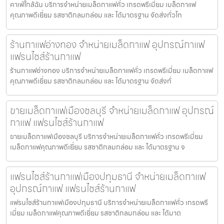
คาเฟ่ใกล้ฉัน บริการจำหน่ายเมล็ดกาแฟคั่ว เกรดพรีเมี่ยม เมล็ดกาแฟ
คุณภาพดีเยี่ยม รสชาติกลมกล่อม และ ได้มาตรฐาน จัดส่งทั่วไท
ร้านกาแฟอ่างทอง จำหน่ายเมล็ดกาแฟ อุปกรณ์กาแฟ
แฟรนไชส์ร้านกาแฟ
ร้านกาแฟอ่างทอง บริการจำหน่ายเมล็ดกาแฟคั่ว เกรดพรีเมี่ยม เมล็ดกาแฟ
คุณภาพดีเยี่ยม รสชาติกลมกล่อม และ ได้มาตรฐาน จัดส่งทั่
ขายเมล็ดกาแฟเมืองชลบุรี จำหน่ายเมล็ดกาแฟ อุปกรณ์
กาแฟ แฟรนไชส์ร้านกาแฟ
ขายเมล็ดกาแฟเมืองชลบุรี บริการจำหน่ายเมล็ดกาแฟคั่ว เกรดพรีเมี่ยม
เมล็ดกาแฟคุณภาพดีเยี่ยม รสชาติกลมกล่อม และ ได้มาตรฐาน จ
แฟรนไชส์ร้านกาแฟเมืองปทุมธานี จำหน่ายเมล็ดกาแฟ
อุปกรณ์กาแฟ แฟรนไชส์ร้านกาแฟ
แฟรนไชส์ร้านกาแฟเมืองปทุมธานี บริการจำหน่ายเมล็ดกาแฟคั่ว เกรดพรี
เมี่ยม เมล็ดกาแฟคุณภาพดีเยี่ยม รสชาติกลมกล่อม และ ได้มาต