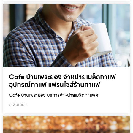
Cafe บ้านเพระยอง จำหน่ายเมล็ดกาแฟ
อุปกรณ์กาแฟ แฟรนไชส์ร้านกาแฟ
Cafe บ้านเพระยอง บริการจำหน่ายเมล็ดกาแฟค
ดูเพิ่มเติม »