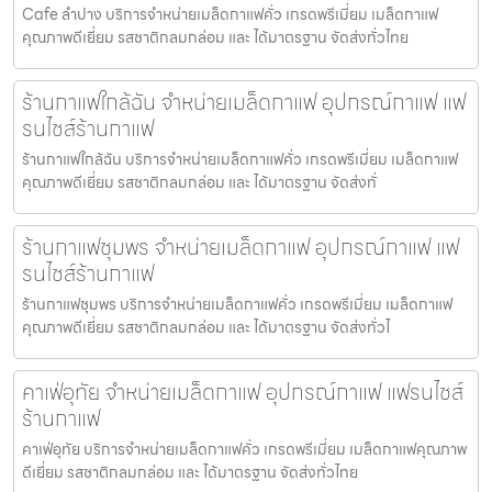
Cafe ลำปาง บริการจำหน่ายเมล็ดกาแฟคั่ว เกรดพรีเมี่ยม เมล็ดกาแฟ
คุณภาพดีเยี่ยม รสชาติกลมกล่อม และ ได้มาตรฐาน จัดส่งทั่วไทย
ร้านกาแฟใกล้ฉัน จำหน่ายเมล็ดกาแฟ อุปกรณ์กาแฟ แฟ
รนไชส์ร้านกาแฟ
ร้านกาแฟใกล้ฉัน บริการจำหน่ายเมล็ดกาแฟคั่ว เกรดพรีเมี่ยม เมล็ดกาแฟ
คุณภาพดีเยี่ยม รสชาติกลมกล่อม และ ได้มาตรฐาน จัดส่งทั่
ร้านกาแฟชุมพร จำหน่ายเมล็ดกาแฟ อุปกรณ์กาแฟ แฟ
รนไชส์ร้านกาแฟ
ร้านกาแฟชุมพร บริการจำหน่ายเมล็ดกาแฟคั่ว เกรดพรีเมี่ยม เมล็ดกาแฟ
คุณภาพดีเยี่ยม รสชาติกลมกล่อม และ ได้มาตรฐาน จัดส่งทั่วไ
คาเฟ่อุทัย จำหน่ายเมล็ดกาแฟ อุปกรณ์กาแฟ แฟรนไชส์
ร้านกาแฟ
คาเฟ่อุทัย บริการจำหน่ายเมล็ดกาแฟคั่ว เกรดพรีเมี่ยม เมล็ดกาแฟคุณภาพ
ดีเยี่ยม รสชาติกลมกล่อม และ ได้มาตรฐาน จัดส่งทั่วไทย