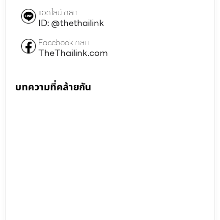
แอดไลน์ คลิก
ID: @thethailink
Facebook คลิก
TheThailink.com
บทความที่คล้ายกัน