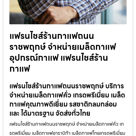
แฟรนไชส์ร้านกาแฟถนน
ราชพฤกษ์ จำหน่ายเมล็ดกาแฟ
อุปกรณ์กาแฟ แฟรนไชส์ร้าน
กาแฟ
แฟรนไชส์ร้านกาแฟถนนราชพฤกษ์ บริการ
จำหน่ายเมล็ดกาแฟคั่ว เกรดพรีเมี่ยม เมล็ด
กาแฟคุณภาพดีเยี่ยม รสชาติกลมกล่อม
และ ได้มาตรฐาน จัดส่งทั่วไทย
แฟรนไชส์ร้านกาแฟถนนราชพฤกษ์ จำหน่ายเมล็ดกาแฟคั่ว เก
รดพรีเมี่ยม เมล็ดกาแฟอาราบิก้า เมล็ดกาแฟไทยเกรดพรีเมี่ยม