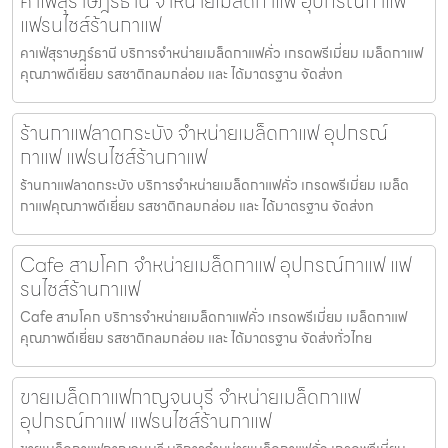
คาเฟ่สุราษฎร์ธานี จำหน่ายเมล็ดกาแฟ อุปกรณ์กาแฟ
แฟรนไชส์ร้านกาแฟ
คาเฟ่สุราษฎร์ธานี บริการจำหน่ายเมล็ดกาแฟคั่ว เกรดพรีเมี่ยม เมล็ดกาแฟ
คุณภาพดีเยี่ยม รสชาติกลมกล่อม และ ได้มาตรฐาน จัดส่งท
ร้านกาแฟลาดกระบัง จำหน่ายเมล็ดกาแฟ อุปกรณ์
กาแฟ แฟรนไชส์ร้านกาแฟ
ร้านกาแฟลาดกระบัง บริการจำหน่ายเมล็ดกาแฟคั่ว เกรดพรีเมี่ยม เมล็ด
กาแฟคุณภาพดีเยี่ยม รสชาติกลมกล่อม และ ได้มาตรฐาน จัดส่งท
Cafe สามโคก จำหน่ายเมล็ดกาแฟ อุปกรณ์กาแฟ แฟ
รนไชส์ร้านกาแฟ
Cafe สามโคก บริการจำหน่ายเมล็ดกาแฟคั่ว เกรดพรีเมี่ยม เมล็ดกาแฟ
คุณภาพดีเยี่ยม รสชาติกลมกล่อม และ ได้มาตรฐาน จัดส่งทั่วไทย
ขายเมล็ดกาแฟกาญจนบุรี จำหน่ายเมล็ดกาแฟ
อุปกรณ์กาแฟ แฟรนไชส์ร้านกาแฟ