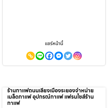
แชร์หน้านี้
ร้านกาแฟถนนเลี่ยงเมืองระยองจำหน่าย
เมล็ดกาแฟ อุปกรณ์กาแฟ แฟรนไชส์ร้าน
กาแฟ