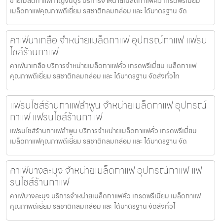
ขายเมล็ดกาแฟกาญจนบุรี บริการจำหน่ายเมล็ดกาแฟคั่ว เกรดพรีเมี่ยม
เมล็ดกาแฟคุณภาพดีเยี่ยม รสชาติกลมกล่อม และ ได้มาตรฐาน จัด
คาเฟ่นาเกลือ จำหน่ายเมล็ดกาแฟ อุปกรณ์กาแฟ แฟรน
ไชส์ร้านกาแฟ
คาเฟ่นาเกลือ บริการจำหน่ายเมล็ดกาแฟคั่ว เกรดพรีเมี่ยม เมล็ดกาแฟ
คุณภาพดีเยี่ยม รสชาติกลมกล่อม และ ได้มาตรฐาน จัดส่งทั่วไท
แฟรนไชส์ร้านกาแฟลำพูน จำหน่ายเมล็ดกาแฟ อุปกรณ์
กาแฟ แฟรนไชส์ร้านกาแฟ
แฟรนไชส์ร้านกาแฟลำพูน บริการจำหน่ายเมล็ดกาแฟคั่ว เกรดพรีเมี่ยม
เมล็ดกาแฟคุณภาพดีเยี่ยม รสชาติกลมกล่อม และ ได้มาตรฐาน จัด
คาเฟ่บางละมุง จำหน่ายเมล็ดกาแฟ อุปกรณ์กาแฟ แฟ
รนไชส์ร้านกาแฟ
คาเฟ่บางละมุง บริการจำหน่ายเมล็ดกาแฟคั่ว เกรดพรีเมี่ยม เมล็ดกาแฟ
คุณภาพดีเยี่ยม รสชาติกลมกล่อม และ ได้มาตรฐาน จัดส่งทั่วไ