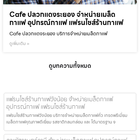
Cafe ปลวกแดงระยอง จำหน่ายเมล็ด
กาแฟ อุปกรณ์กาแฟ แฟรนไชส์ร้านกาแฟ
Cafe ปลวกแดงระยอง บริการจำหน่ายเมล็ดกาแฟ
ดูเพิ่มเติม »
ดูบทความทั้งหมด
แฟรนไชส์ร้านกาแฟวังน้อย จำหน่ายเมล็ดกาแฟ
อุปกรณ์กาแฟ แฟรนไชส์ร้านกาแฟ
แฟรนไชส์ร้านกาแฟวังน้อย บริการจำหน่ายเมล็ดกาแฟคั่ว เกรดพรีเมี่ยม
เมล็ดกาแฟคุณภาพดีเยี่ยม รสชาติกลมกล่อม และ ได้มาตรฐาน จ