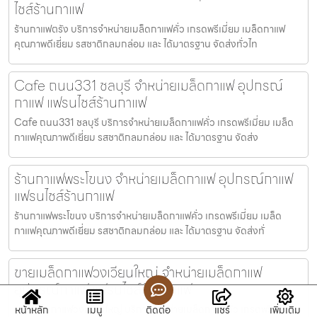
ไชส์ร้านกาแฟ
ร้านกาแฟตรัง บริการจำหน่ายเมล็ดกาแฟคั่ว เกรดพรีเมี่ยม เมล็ดกาแฟ
คุณภาพดีเยี่ยม รสชาติกลมกล่อม และ ได้มาตรฐาน จัดส่งทั่วไท
Cafe ถนน331 ชลบุรี จำหน่ายเมล็ดกาแฟ อุปกรณ์
กาแฟ แฟรนไชส์ร้านกาแฟ
Cafe ถนน331 ชลบุรี บริการจำหน่ายเมล็ดกาแฟคั่ว เกรดพรีเมี่ยม เมล็ด
กาแฟคุณภาพดีเยี่ยม รสชาติกลมกล่อม และ ได้มาตรฐาน จัดส่ง
ร้านกาแฟพระโขนง จำหน่ายเมล็ดกาแฟ อุปกรณ์กาแฟ
แฟรนไชส์ร้านกาแฟ
ร้านกาแฟพระโขนง บริการจำหน่ายเมล็ดกาแฟคั่ว เกรดพรีเมี่ยม เมล็ด
กาแฟคุณภาพดีเยี่ยม รสชาติกลมกล่อม และ ได้มาตรฐาน จัดส่งทั่
ขายเมล็ดกาแฟวงเวียนใหญ่ จำหน่ายเมล็ดกาแฟ
อุปกรณ์กาแฟ แฟรนไชส์ร้านกาแฟ
ขายเมล็ดกาแฟวงเวียนใหญ่ บริการจำหน่ายเมล็ดกาแฟคั่ว เกรดพรีเมี่ยม
หน้าหลัก
เมนู
ติดต่อ
แชร์
เพิ่มเติม