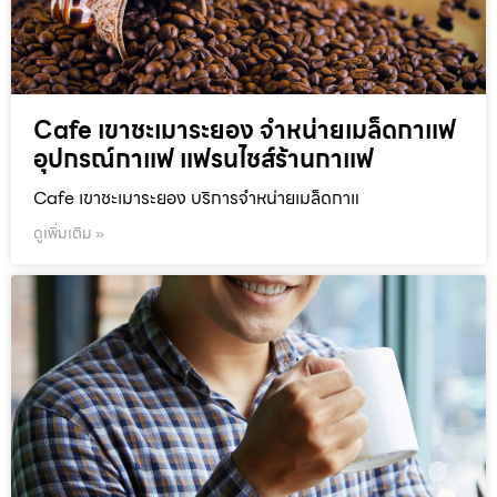
Cafe เขาชะเมาระยอง จำหน่ายเมล็ดกาแฟ
อุปกรณ์กาแฟ แฟรนไชส์ร้านกาแฟ
Cafe เขาชะเมาระยอง บริการจำหน่ายเมล็ดกาแ
ดูเพิ่มเติม »