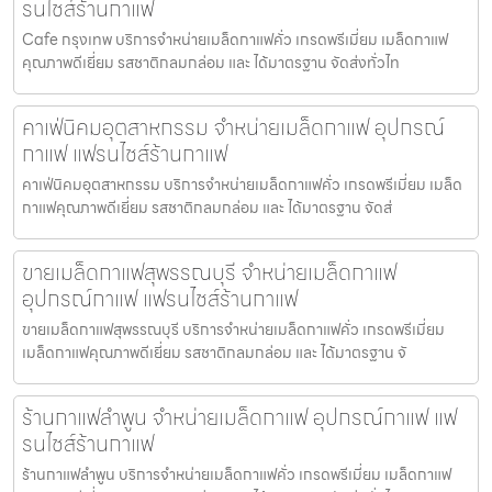
รนไชส์ร้านกาแฟ
Cafe กรุงเทพ บริการจำหน่ายเมล็ดกาแฟคั่ว เกรดพรีเมี่ยม เมล็ดกาแฟ
คุณภาพดีเยี่ยม รสชาติกลมกล่อม และ ได้มาตรฐาน จัดส่งทั่วไท
คาเฟ่นิคมอุตสาหกรรม จำหน่ายเมล็ดกาแฟ อุปกรณ์
กาแฟ แฟรนไชส์ร้านกาแฟ
คาเฟ่นิคมอุตสาหกรรม บริการจำหน่ายเมล็ดกาแฟคั่ว เกรดพรีเมี่ยม เมล็ด
กาแฟคุณภาพดีเยี่ยม รสชาติกลมกล่อม และ ได้มาตรฐาน จัดส่
ขายเมล็ดกาแฟสุพรรณบุรี จำหน่ายเมล็ดกาแฟ
อุปกรณ์กาแฟ แฟรนไชส์ร้านกาแฟ
ขายเมล็ดกาแฟสุพรรณบุรี บริการจำหน่ายเมล็ดกาแฟคั่ว เกรดพรีเมี่ยม
เมล็ดกาแฟคุณภาพดีเยี่ยม รสชาติกลมกล่อม และ ได้มาตรฐาน จั
ร้านกาแฟลำพูน จำหน่ายเมล็ดกาแฟ อุปกรณ์กาแฟ แฟ
รนไชส์ร้านกาแฟ
ร้านกาแฟลำพูน บริการจำหน่ายเมล็ดกาแฟคั่ว เกรดพรีเมี่ยม เมล็ดกาแฟ