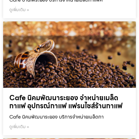
ดูเพิ่มเติม »
Cafe นิคมพัฒนาระยอง จำหน่ายเมล็ด
กาแฟ อุปกรณ์กาแฟ แฟรนไชส์ร้านกาแฟ
Cafe นิคมพัฒนาระยอง บริการจำหน่ายเมล็ดกา
ดูเพิ่มเติม »