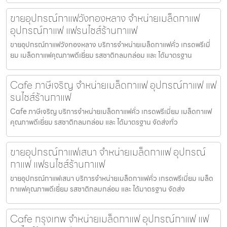
ขายอุปกรณ์กาแฟวังทองหลาง จำหน่ายเมล็ดกาแฟ
อุปกรณ์กาแฟ แฟรนไชส์ร้านกาแฟ
ขายอุปกรณ์กาแฟวังทองหลาง บริการจำหน่ายเมล็ดกาแฟคั่ว เกรดพรีเมี่
ยม เมล็ดกาแฟคุณภาพดีเยี่ยม รสชาติกลมกล่อม และ ได้มาตรฐาน
Cafe ภาษีเจริญ จำหน่ายเมล็ดกาแฟ อุปกรณ์กาแฟ แฟ
รนไชส์ร้านกาแฟ
Cafe ภาษีเจริญ บริการจำหน่ายเมล็ดกาแฟคั่ว เกรดพรีเมี่ยม เมล็ดกาแฟ
คุณภาพดีเยี่ยม รสชาติกลมกล่อม และ ได้มาตรฐาน จัดส่งทั่ว
ขายอุปกรณ์กาแฟเสนา จำหน่ายเมล็ดกาแฟ อุปกรณ์
กาแฟ แฟรนไชส์ร้านกาแฟ
ขายอุปกรณ์กาแฟเสนา บริการจำหน่ายเมล็ดกาแฟคั่ว เกรดพรีเมี่ยม เมล็ด
กาแฟคุณภาพดีเยี่ยม รสชาติกลมกล่อม และ ได้มาตรฐาน จัดส่ง
Cafe กรุงเทพ จำหน่ายเมล็ดกาแฟ อุปกรณ์กาแฟ แฟ