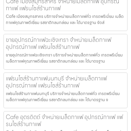
Cafe เมืองสมุทรสาคร จำหน่ายเมล็ดกาแฟ อุปกรณ์
กาแฟ แฟรนไชส์ร้านกาแฟ
Cafe เมืองสมุทรสาคร บริการจำหน่ายเมล็ดกาแฟคั่ว เกรดพรีเมี่ยม เมล็ด
กาแฟคุณภาพดีเยี่ยม รสชาติกลมกล่อม และ ได้มาตรฐาน จัดส่
ขายอุปกรณ์กาแฟฉะเชิงเทรา จำหน่ายเมล็ดกาแฟ
อุปกรณ์กาแฟ แฟรนไชส์ร้านกาแฟ
ขายอุปกรณ์กาแฟฉะเชิงเทรา บริการจำหน่ายเมล็ดกาแฟคั่ว เกรดพรีเมี่ยม
เมล็ดกาแฟคุณภาพดีเยี่ยม รสชาติกลมกล่อม และ ได้มาตรฐาน
แฟรนไชส์ร้านกาแฟนนทบุรี จำหน่ายเมล็ดกาแฟ
อุปกรณ์กาแฟ แฟรนไชส์ร้านกาแฟ
แฟรนไชส์ร้านกาแฟนนทบุรี บริการจำหน่ายเมล็ดกาแฟคั่ว เกรดพรีเมี่ยม
เมล็ดกาแฟคุณภาพดีเยี่ยม รสชาติกลมกล่อม และ ได้มาตรฐาน จ
Cafe อุตรดิตถ์ จำหน่ายเมล็ดกาแฟ อุปกรณ์กาแฟ แฟ
รนไชส์ร้านกาแฟ