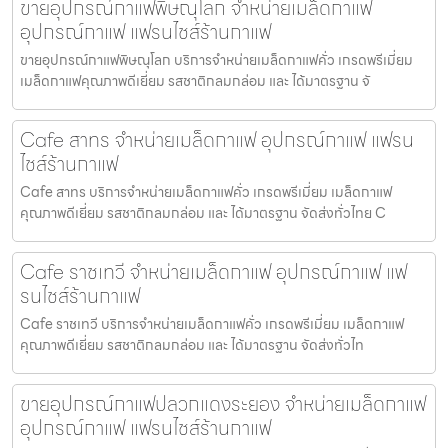
ขายอุปกรณ์กาแฟพิษณุโลก จำหน่ายเมล็ดกาแฟ
อุปกรณ์กาแฟ แฟรนไชส์ร้านกาแฟ
ขายอุปกรณ์กาแฟพิษณุโลก บริการจำหน่ายเมล็ดกาแฟคั่ว เกรดพรีเมี่ยม
เมล็ดกาแฟคุณภาพดีเยี่ยม รสชาติกลมกล่อม และ ได้มาตรฐาน จั
Cafe สาทร จำหน่ายเมล็ดกาแฟ อุปกรณ์กาแฟ แฟรน
ไชส์ร้านกาแฟ
Cafe สาทร บริการจำหน่ายเมล็ดกาแฟคั่ว เกรดพรีเมี่ยม เมล็ดกาแฟ
คุณภาพดีเยี่ยม รสชาติกลมกล่อม และ ได้มาตรฐาน จัดส่งทั่วไทย C
Cafe ราชเทวี จำหน่ายเมล็ดกาแฟ อุปกรณ์กาแฟ แฟ
รนไชส์ร้านกาแฟ
Cafe ราชเทวี บริการจำหน่ายเมล็ดกาแฟคั่ว เกรดพรีเมี่ยม เมล็ดกาแฟ
คุณภาพดีเยี่ยม รสชาติกลมกล่อม และ ได้มาตรฐาน จัดส่งทั่วไท
ขายอุปกรณ์กาแฟปลวกแดงระยอง จำหน่ายเมล็ดกาแฟ
อุปกรณ์กาแฟ แฟรนไชส์ร้านกาแฟ