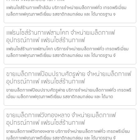
แฟรนไชส์ร้านกาแฟใกล้ฉัน บริการจำหน่ายเมล็ดกาแฟคั่ว เกรดพรีเมี่ยม
เมล็ดกาแฟคุณภาพดีเยี่ยม รสชาติกลมกล่อม และ ได้มาตรฐาน จ
แฟรนไชส์ร้านกาแฟสามโคก จำหน่ายเมล็ดกาแฟ
อุปกรณ์กาแฟ แฟรนไชส์ร้านกาแฟ
แฟรนไชส์ร้านกาแฟสามโคก บริการจำหน่ายเมล็ดกาแฟคั่ว เกรดพรีเมี่ยม
เมล็ดกาแฟคุณภาพดีเยี่ยม รสชาติกลมกล่อม และ ได้มาตรฐาน จั
ขายเมล็ดกาแฟป้อมปราบศัตรูพ่าย จำหน่ายเมล็ดกาแฟ
อุปกรณ์กาแฟ แฟรนไชส์ร้านกาแฟ
ขายเมล็ดกาแฟป้อมปราบศัตรูพ่าย บริการจำหน่ายเมล็ดกาแฟคั่ว เกรดพรี
เมี่ยม เมล็ดกาแฟคุณภาพดีเยี่ยม รสชาติกลมกล่อม และ ได้มาต
ขายเมล็ดกาแฟวังทองหลาง จำหน่ายเมล็ดกาแฟ
อุปกรณ์กาแฟ แฟรนไชส์ร้านกาแฟ
ขายเมล็ดกาแฟวังทองหลาง บริการจำหน่ายเมล็ดกาแฟคั่ว เกรดพรีเมี่ยม
เมล็ดกาแฟคุณภาพดีเยี่ยม รสชาติกลมกล่อม และ ได้มาตรฐาน จั