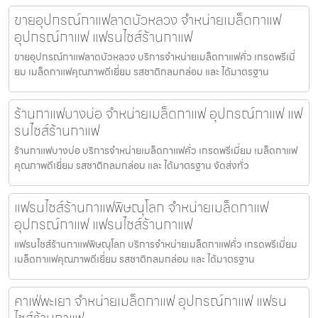
ขายอุปกรณ์กาแฟลาดบัวหลวง จำหน่ายเมล็ดกาแฟ
อุปกรณ์กาแฟ แฟรนไชส์ร้านกาแฟ
ขายอุปกรณ์กาแฟลาดบัวหลวง บริการจำหน่ายเมล็ดกาแฟคั่ว เกรดพรีเมี่
ยม เมล็ดกาแฟคุณภาพดีเยี่ยม รสชาติกลมกล่อม และ ได้มาตรฐาน
ร้านกาแฟบางบ่อ จำหน่ายเมล็ดกาแฟ อุปกรณ์กาแฟ แฟ
รนไชส์ร้านกาแฟ
ร้านกาแฟบางบ่อ บริการจำหน่ายเมล็ดกาแฟคั่ว เกรดพรีเมี่ยม เมล็ดกาแฟ
คุณภาพดีเยี่ยม รสชาติกลมกล่อม และ ได้มาตรฐาน จัดส่งทั่ว
แฟรนไชส์ร้านกาแฟพิษณุโลก จำหน่ายเมล็ดกาแฟ
อุปกรณ์กาแฟ แฟรนไชส์ร้านกาแฟ
แฟรนไชส์ร้านกาแฟพิษณุโลก บริการจำหน่ายเมล็ดกาแฟคั่ว เกรดพรีเมี่ยม
เมล็ดกาแฟคุณภาพดีเยี่ยม รสชาติกลมกล่อม และ ได้มาตรฐาน
คาเฟ่พะเยา จำหน่ายเมล็ดกาแฟ อุปกรณ์กาแฟ แฟรน
ไชส์ร้านกาแฟ