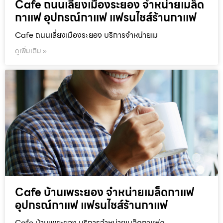
Cafe ถนนเลี่ยงเมืองระยอง จำหน่ายเมล็ด
กาแฟ อุปกรณ์กาแฟ แฟรนไชส์ร้านกาแฟ
Cafe ถนนเลี่ยงเมืองระยอง บริการจำหน่ายเม
ดูเพิ่มเติม »
Cafe บ้านเพระยอง จำหน่ายเมล็ดกาแฟ
อุปกรณ์กาแฟ แฟรนไชส์ร้านกาแฟ
Cafe บ้านเพระยอง บริการจำหน่ายเมล็ดกาแฟค