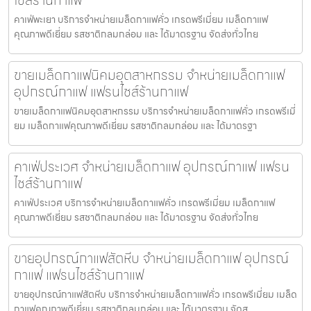
คาเฟ่พะเยา บริการจำหน่ายเมล็ดกาแฟคั่ว เกรดพรีเมี่ยม เมล็ดกาแฟ
คุณภาพดีเยี่ยม รสชาติกลมกล่อม และ ได้มาตรฐาน จัดส่งทั่วไทย
ขายเมล็ดกาแฟนิคมอุตสาหกรรม จำหน่ายเมล็ดกาแฟ
อุปกรณ์กาแฟ แฟรนไชส์ร้านกาแฟ
ขายเมล็ดกาแฟนิคมอุตสาหกรรม บริการจำหน่ายเมล็ดกาแฟคั่ว เกรดพรีเมี่
ยม เมล็ดกาแฟคุณภาพดีเยี่ยม รสชาติกลมกล่อม และ ได้มาตรฐา
คาเฟ่ประเวศ จำหน่ายเมล็ดกาแฟ อุปกรณ์กาแฟ แฟรน
ไชส์ร้านกาแฟ
คาเฟ่ประเวศ บริการจำหน่ายเมล็ดกาแฟคั่ว เกรดพรีเมี่ยม เมล็ดกาแฟ
คุณภาพดีเยี่ยม รสชาติกลมกล่อม และ ได้มาตรฐาน จัดส่งทั่วไทย
ขายอุปกรณ์กาแฟสัตหีบ จำหน่ายเมล็ดกาแฟ อุปกรณ์
กาแฟ แฟรนไชส์ร้านกาแฟ
ขายอุปกรณ์กาแฟสัตหีบ บริการจำหน่ายเมล็ดกาแฟคั่ว เกรดพรีเมี่ยม เมล็ด
กาแฟคุณภาพดีเยี่ยม รสชาติกลมกล่อม และ ได้มาตรฐาน จัดส