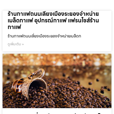
ร้านกาแฟถนนเลี่ยงเมืองระยองจำหน่าย
เมล็ดกาแฟ อุปกรณ์กาแฟ แฟรนไชส์ร้าน
กาแฟ
ร้านกาแฟถนนเลี่ยงเมืองระยองจำหน่ายเมล็ดก
ดูเพิ่มเติม »