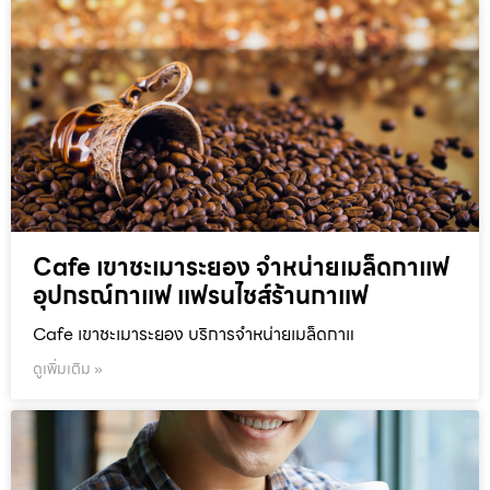
Cafe เขาชะเมาระยอง จำหน่ายเมล็ดกาแฟ
อุปกรณ์กาแฟ แฟรนไชส์ร้านกาแฟ
Cafe เขาชะเมาระยอง บริการจำหน่ายเมล็ดกาแ
ดูเพิ่มเติม »