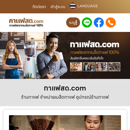
LANGUAGE
ติดต่อเรา
เข้าสู่ระบบ
เมนู
กาแฟสด.com
ร้านกาแฟ จำหน่ายเมล็ดกาแฟ อุปกรณ์ร้านกาแฟ