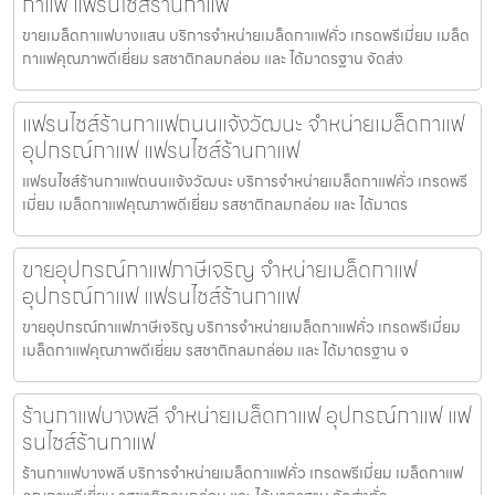
กาแฟ แฟรนไชส์ร้านกาแฟ
ขายเมล็ดกาแฟบางแสน บริการจำหน่ายเมล็ดกาแฟคั่ว เกรดพรีเมี่ยม เมล็ด
กาแฟคุณภาพดีเยี่ยม รสชาติกลมกล่อม และ ได้มาตรฐาน จัดส่ง
แฟรนไชส์ร้านกาแฟถนนแจ้งวัฒนะ จำหน่ายเมล็ดกาแฟ
อุปกรณ์กาแฟ แฟรนไชส์ร้านกาแฟ
แฟรนไชส์ร้านกาแฟถนนแจ้งวัฒนะ บริการจำหน่ายเมล็ดกาแฟคั่ว เกรดพรี
เมี่ยม เมล็ดกาแฟคุณภาพดีเยี่ยม รสชาติกลมกล่อม และ ได้มาตร
ขายอุปกรณ์กาแฟภาษีเจริญ จำหน่ายเมล็ดกาแฟ
อุปกรณ์กาแฟ แฟรนไชส์ร้านกาแฟ
ขายอุปกรณ์กาแฟภาษีเจริญ บริการจำหน่ายเมล็ดกาแฟคั่ว เกรดพรีเมี่ยม
เมล็ดกาแฟคุณภาพดีเยี่ยม รสชาติกลมกล่อม และ ได้มาตรฐาน จ
ร้านกาแฟบางพลี จำหน่ายเมล็ดกาแฟ อุปกรณ์กาแฟ แฟ
รนไชส์ร้านกาแฟ
ร้านกาแฟบางพลี บริการจำหน่ายเมล็ดกาแฟคั่ว เกรดพรีเมี่ยม เมล็ดกาแฟ