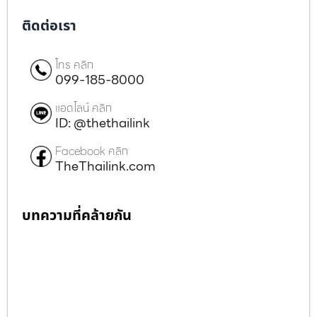
ติดต่อเรา
โทร คลิก
099-185-8000
แอดไลน์ คลิก
ID: @thethailink
Facebook คลิก
TheThailink.com
บทความที่คล้ายกัน