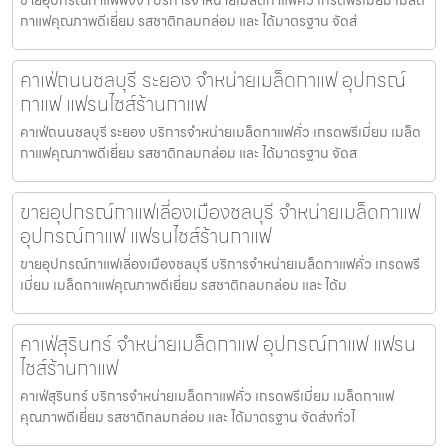
กาแฟคุณภาพดีเยี่ยม รสชาติกลมกล่อม และ ได้มาตรฐาน จัดส่
คาเฟ่ถนนชลบุรี ระยอง จำหน่ายเมล็ดกาแฟ อุปกรณ์
กาแฟ แฟรนไชส์ร้านกาแฟ
คาเฟ่ถนนชลบุรี ระยอง บริการจำหน่ายเมล็ดกาแฟคั่ว เกรดพรีเมี่ยม เมล็ด
กาแฟคุณภาพดีเยี่ยม รสชาติกลมกล่อม และ ได้มาตรฐาน จัดส
ขายอุปกรณ์กาแฟเลี่องเมืองชลบุรี จำหน่ายเมล็ดกาแฟ
อุปกรณ์กาแฟ แฟรนไชส์ร้านกาแฟ
ขายอุปกรณ์กาแฟเลี่องเมืองชลบุรี บริการจำหน่ายเมล็ดกาแฟคั่ว เกรดพรี
เมี่ยม เมล็ดกาแฟคุณภาพดีเยี่ยม รสชาติกลมกล่อม และ ได้ม
คาเฟ่สุรินทร์ จำหน่ายเมล็ดกาแฟ อุปกรณ์กาแฟ แฟรน
ไชส์ร้านกาแฟ
คาเฟ่สุรินทร์ บริการจำหน่ายเมล็ดกาแฟคั่ว เกรดพรีเมี่ยม เมล็ดกาแฟ
คุณภาพดีเยี่ยม รสชาติกลมกล่อม และ ได้มาตรฐาน จัดส่งทั่วไ