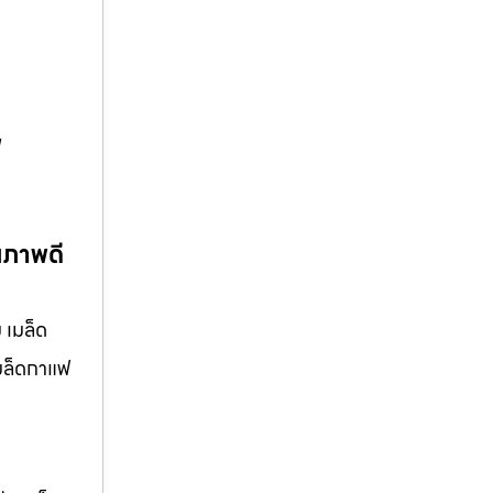
ฟ
ณภาพดี
 เมล็ด
เมล็ดกาแฟ