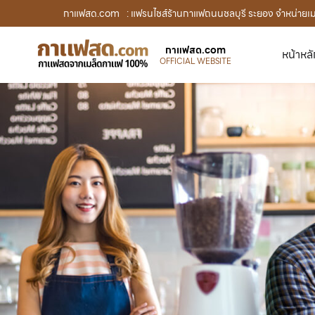
กาแฟสด.com
: แฟรนไชส์ร้านกาแฟถนนชลบุรี ระยอง จำหน่าย
กาแฟสด.com
หน้าหล
OFFICIAL WEBSITE