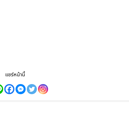
แชร์หน้านี้