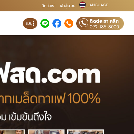
LANGUAGE
ติดต่อเรา
เข้าสู่ระบบ
ติดต่อเรา คลิก
เมนู
099-185-8000