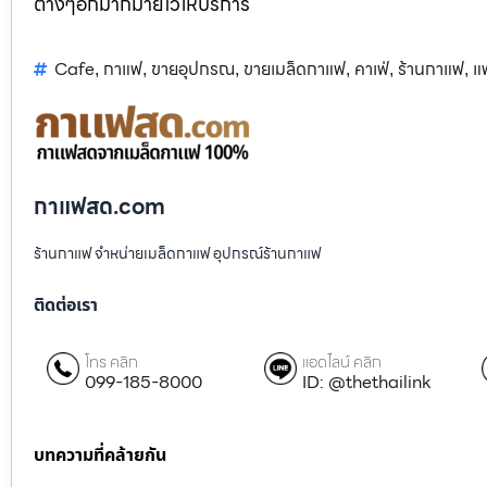
ต่างๆอีกมากมายไว้ให้บริการ
Cafe
กาแฟ
ขายอุปกรณ
ขายเมล็ดกาแฟ
คาเฟ่
ร้านกาแฟ
แ
,
,
,
,
,
,
กาแฟสด.com
ร้านกาแฟ จำหน่ายเมล็ดกาแฟ อุปกรณ์ร้านกาแฟ
ติดต่อเรา
โทร คลิก
แอดไลน์ คลิก
099-185-8000
ID: @thethailink
บทความที่คล้ายกัน