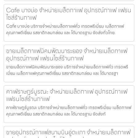
Cafe บางบ่อ จำหน่ายเมล็ดกาแฟ อุปกรณ์กาแฟ แฟรน
ไชส์ร้านกาแฟ
Cafe บางบ่อ บริการจำหน่ายเมล็ดกาแฟคั่ว เกรดพรีเมี่ยม เมล็ดกาแฟ
คุณภาพดีเยี่ยม รสชาติกลมกล่อม และ ได้มาตรฐาน จัดส่งทั่วไทย
ขายเมล็ดกาแฟนิคมพัฒนาระยอง จำหน่ายเมล็ดกาแฟ
อุปกรณ์กาแฟ แฟรนไชส์ร้านกาแฟ
ขายเมล็ดกาแฟนิคมพัฒนาระยอง บริการจำหน่ายเมล็ดกาแฟคั่ว เกรดพรี
เมี่ยม เมล็ดกาแฟคุณภาพดีเยี่ยม รสชาติกลมกล่อม และ ได้มาตรฐา
คาเฟ่ราษฎร์บูรณะ จำหน่ายเมล็ดกาแฟ อุปกรณ์กาแฟ
แฟรนไชส์ร้านกาแฟ
คาเฟ่ราษฎร์บูรณะ บริการจำหน่ายเมล็ดกาแฟคั่ว เกรดพรีเมี่ยม เมล็ดกาแฟ
คุณภาพดีเยี่ยม รสชาติกลมกล่อม และ ได้มาตรฐาน จัดส่งทั
ขายอุปกรณ์กาแฟสนามบินอู่ตะเภา จำหน่ายเมล็ดกาแฟ