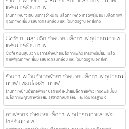
ร้านกาแฟบางเขน จำหน่ายเมล็ดกาแฟ อุปกรณ์กาแฟ
แฟรนไชส์ร้านกาแฟ
ร้านกาแฟบางเขน บริการจำหน่ายเมล็ดกาแฟคั่ว เกรดพรีเมี่ยม เมล็ดกาแฟ
คุณภาพดีเยี่ยม รสชาติกลมกล่อม และ ได้มาตรฐาน จัดส่งทั่ว
Cafe ถนนสุขุมวิท จำหน่ายเมล็ดกาแฟ อุปกรณ์กาแฟ
แฟรนไชส์ร้านกาแฟ
Cafe ถนนสุขุมวิท บริการจำหน่ายเมล็ดกาแฟคั่ว เกรดพรีเมี่ยม เมล็ด
กาแฟคุณภาพดีเยี่ยม รสชาติกลมกล่อม และ ได้มาตรฐาน จัดส่งทั
ร้านกาแฟบ้านอำเภอพัทยา จำหน่ายเมล็ดกาแฟ อุปกรณ์
กาแฟ แฟรนไชส์ร้านกาแฟ
ร้านกาแฟบ้านอำเภอพัทยา บริการจำหน่ายเมล็ดกาแฟคั่ว เกรดพรีเมี่ยม
เมล็ดกาแฟคุณภาพดีเยี่ยม รสชาติกลมกล่อม และ ได้มาตรฐาน จั
คาเฟ่สาทร จำหน่ายเมล็ดกาแฟ อุปกรณ์กาแฟ แฟรน
ไชส์ร้านกาแฟ