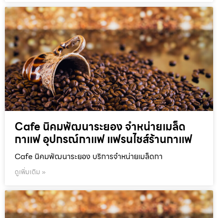
Cafe นิคมพัฒนาระยอง จำหน่ายเมล็ด
กาแฟ อุปกรณ์กาแฟ แฟรนไชส์ร้านกาแฟ
Cafe นิคมพัฒนาระยอง บริการจำหน่ายเมล็ดกา
ดูเพิ่มเติม »