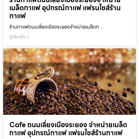
เมล็ดกาแฟ อุปกรณ์กาแฟ แฟรนไชส์ร้าน
กาแฟ
ร้านกาแฟถนนเลี่ยงเมืองระยองจำหน่ายเมล็ดก
ดูเพิ่มเติม »
Cafe ถนนเลี่ยงเมืองระยอง จำหน่ายเมล็ด
กาแฟ อุปกรณ์กาแฟ แฟรนไชส์ร้านกาแฟ