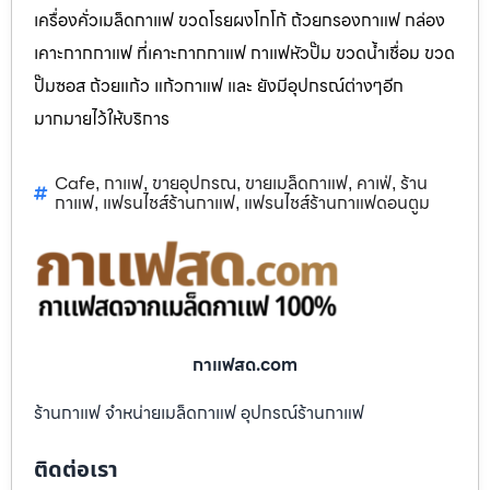
เครื่องคั่วเมล็ดกาแฟ ขวดโรยผงโกโก้ ถ้วยกรองกาแฟ กล่อง
เคาะกากกาแฟ ที่เคาะกากกาแฟ กาแฟหัวปั๊ม ขวดน้ำเชื่อม ขวด
ปั๊มซอส ถ้วยแก้ว แก้วกาแฟ และ ยังมีอุปกรณ์ต่างๆอีก
มากมายไว้ให้บริการ
Cafe
กาแฟ
ขายอุปกรณ
ขายเมล็ดกาแฟ
คาเฟ่
ร้าน
,
,
,
,
,
กาแฟ
แฟรนไชส์ร้านกาแฟ
แฟรนไชส์ร้านกาแฟดอนตูม
,
,
กาแฟสด.com
ร้านกาแฟ จำหน่ายเมล็ดกาแฟ อุปกรณ์ร้านกาแฟ
ติดต่อเรา