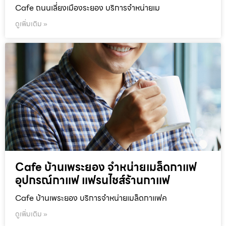
Cafe ถนนเลี่ยงเมืองระยอง บริการจำหน่ายเม
ดูเพิ่มเติม »
Cafe บ้านเพระยอง จำหน่ายเมล็ดกาแฟ
อุปกรณ์กาแฟ แฟรนไชส์ร้านกาแฟ
Cafe บ้านเพระยอง บริการจำหน่ายเมล็ดกาแฟค
ดูเพิ่มเติม »