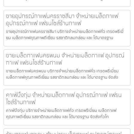
ขายอุปกรณ์กาแฟนครราชสีมา จำหน่ายเมล็ดกาแฟ
อุปกรณ์กาแฟ แฟรนไชส์ร้านกาแฟ
ขายอุปกรณ์กาแฟนครราชสีมา บริการจำหน่ายเมล็ดกาแฟคั่ว เกรดพรีเมี่
ยม เมล็ดกาแฟคุณภาพดีเยี่ยม รสชาติกลมกล่อม และ ได้มาตรฐาน
ขายเมล็ดกาแฟนครพนม จำหน่ายเมล็ดกาแฟ อุปกรณ์
กาแฟ แฟรนไชส์ร้านกาแฟ
ขายเมล็ดกาแฟนครพนม บริการจำหน่ายเมล็ดกาแฟคั่ว เกรดพรีเมี่ยม
เมล็ดกาแฟคุณภาพดีเยี่ยม รสชาติกลมกล่อม และ ได้มาตรฐาน จัดส่ง
คาเฟ่บึงกุ่ม จำหน่ายเมล็ดกาแฟ อุปกรณ์กาแฟ แฟรน
ไชส์ร้านกาแฟ
คาเฟ่บึงกุ่ม บริการจำหน่ายเมล็ดกาแฟคั่ว เกรดพรีเมี่ยม เมล็ดกาแฟ
คุณภาพดีเยี่ยม รสชาติกลมกล่อม และ ได้มาตรฐาน จัดส่งทั่วไท