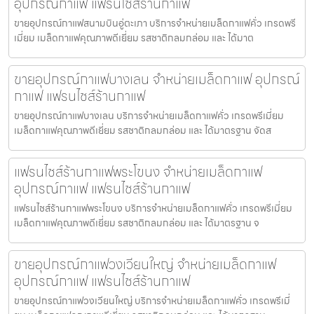
อุปกรณ์กาแฟ แฟรนไชส์ร้านกาแฟ
ขายอุปกรณ์กาแฟสนามบินอู่ตะเภา บริการจำหน่ายเมล็ดกาแฟคั่ว เกรดพรี
เมี่ยม เมล็ดกาแฟคุณภาพดีเยี่ยม รสชาติกลมกล่อม และ ได้มาต
ขายอุปกรณ์กาแฟบางเลน จำหน่ายเมล็ดกาแฟ อุปกรณ์
กาแฟ แฟรนไชส์ร้านกาแฟ
ขายอุปกรณ์กาแฟบางเลน บริการจำหน่ายเมล็ดกาแฟคั่ว เกรดพรีเมี่ยม
เมล็ดกาแฟคุณภาพดีเยี่ยม รสชาติกลมกล่อม และ ได้มาตรฐาน จัดส
แฟรนไชส์ร้านกาแฟพระโขนง จำหน่ายเมล็ดกาแฟ
อุปกรณ์กาแฟ แฟรนไชส์ร้านกาแฟ
แฟรนไชส์ร้านกาแฟพระโขนง บริการจำหน่ายเมล็ดกาแฟคั่ว เกรดพรีเมี่ยม
เมล็ดกาแฟคุณภาพดีเยี่ยม รสชาติกลมกล่อม และ ได้มาตรฐาน จ
ขายอุปกรณ์กาแฟวงเวียนใหญ่ จำหน่ายเมล็ดกาแฟ
อุปกรณ์กาแฟ แฟรนไชส์ร้านกาแฟ
ขายอุปกรณ์กาแฟวงเวียนใหญ่ บริการจำหน่ายเมล็ดกาแฟคั่ว เกรดพรีเมี่