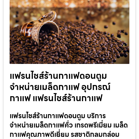
แฟรนไชส์ร้านกาแฟดอนตูม
จำหน่ายเมล็ดกาแฟ อุปกรณ์
กาแฟ แฟรนไชส์ร้านกาแฟ
แฟรนไชส์ร้านกาแฟดอนตูม บริการ
จำหน่ายเมล็ดกาแฟคั่ว เกรดพรีเมี่ยม เมล็ด
กาแฟคุณภาพดีเยี่ยม รสชาติกลมกล่อม