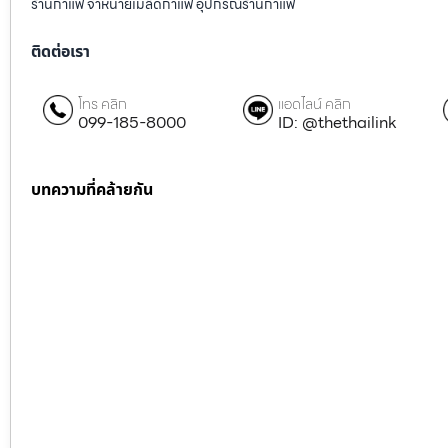
ร้านกาแฟ จำหน่ายเมล็ดกาแฟ อุปกรณ์ร้านกาแฟ
ติดต่อเรา
โทร คลิก
แอดไลน์ คลิก
099-185-8000
ID: @thethailink
บทความที่คล้ายกัน