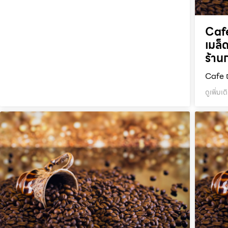
Cafe
เมล็
ร้าน
Cafe ถ
ดูเพิ่มเต