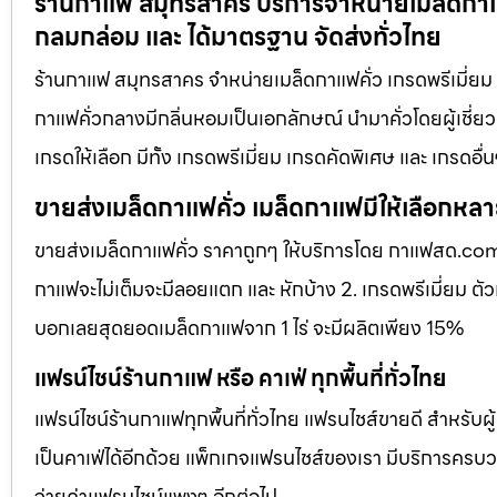
ร้านกาแฟ สมุทรสาคร บริการจำหน่ายเมล็ดกาแฟ
กลมกล่อม และ ได้มาตรฐาน จัดส่งทั่วไทย
ร้านกาแฟ สมุทรสาคร จำหน่ายเมล็ดกาแฟคั่ว เกรดพรีเมี่ย
กาแฟคั่วกลางมีกลิ่นหอมเป็นเอกลักษณ์ นำมาคั่วโดยผู้เชี่ย
เกรดให้เลือก มีทั้ง เกรดพรีเมี่ยม เกรดคัดพิเศษ และ เกรดอื่
ขายส่งเมล็ดกาแฟคั่ว เมล็ดกาแฟมีให้เลือกหล
ขายส่งเมล็ดกาแฟคั่ว ราคาถูกๆ ให้บริการโดย กาแฟสด.com 
กาแฟจะไม่เต็มจะมีลอยแตก และ หักบ้าง 2. เกรดพรีเมี่ยม ต
บอกเลยสุดยอดเมล็ดกาแฟจาก 1 ไร่ จะมีผลิตเพียง 15%
แฟรน์ไชน์ร้านกาแฟ หรือ คาเฟ่ ทุกพื้นที่ทั่วไทย
แฟรน์ไชน์ร้านกาแฟทุกพื้นที่ทั่วไทย แฟรนไชส์ขายดี สำหรับผู
เป็นคาเฟ่ได้อีกด้วย แพ็กเกจแฟรนไชส์ของเรา มีบริการครบวงจ
จ่ายค่าเเฟรนไชน์แพงๆ อีกต่อไป