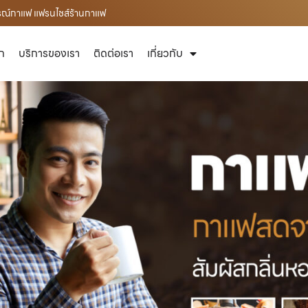
กรณ์กาแฟ แฟรนไชส์ร้านกาแฟ
ัก
บริการของเรา
ติดต่อเรา
เกี่ยวกับ