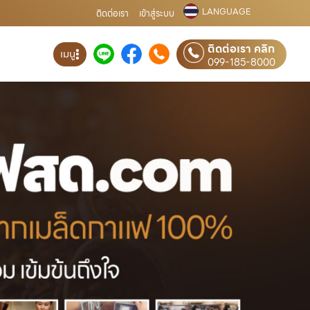
LANGUAGE
ติดต่อเรา
เข้าสู่ระบบ
ติดต่อเรา คลิก
เมนู
099-185-8000