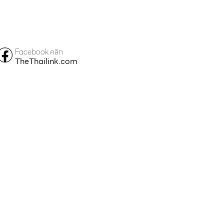
Facebook คลิก
TheThailink.com