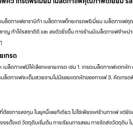
คั่ว เกรดพรีเมี่ยม เมล็ดกาแฟคุณภาพดีเยี่ยม รส
ม เมล็ดกาแฟอาราบิก้า เมล็ดกาแฟไทยเกรดพรีเมี่ยม เมล็ดกาแฟค
วชาญ ทำให้รสชาติดี และ ลงตัวยิ่งขึ้น ทางร้านมีเมล็ดกาแฟจำหน
นๆ
ายเกรด
เมล็ดกาแฟมีให้เลือกหลายเกรด เช่น 1. เกรดเมล็ดกาแฟแตกหัก ต
ัวเมล็ดกาแฟจะเต็มสวยงามไม่มีรอยแตกหักของกาแฟ 3. คัดเกรดพิเ
้ที่ต้องการลงทุน ในยุคนี้เลยทีเดียว ไม่ใช่เพียงแค่ร้านกาแฟ แต่
รตั้งแต่ วัตถุดิบเริ่มต้น การเรียนการสอน การจัดส่งวัตถุดิบ ไม