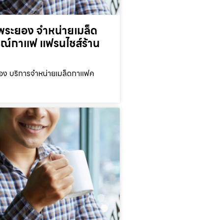
พระยอง จำหน่ายเมล็ด
ณ์กาแฟ แฟรนไชส์ร้าน
อง บริการจำหน่ายเมล็ดกาแฟค