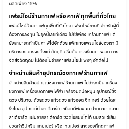
ผลิตเพียง 15%
แฟรน์ไชน์ร้านกาแฟ หรือ คาเฟ่ ทุกพื้นที่ทั่วไทย
แฟรน์ไชน์ร้านกาแฟทุกพื้นที่ทั่วไทย แฟรนไชส์ขายดี สำหรับผู้ที่
ต้องการลงทุน ในยุคนี้เลยทีเดียว ไม่ใช่เพียงแค่ร้านกาแฟ แต่
ยังสามารถทำเป็นคาเฟ่ได้อีกด้วย แพ็กเกจแฟรนไชส์ของเรา มี
บริการครบวงจรตั้งแต่ วัตถุดิบเริ่มต้น การเรียนการสอน การ
จัดส่งวัตถุดิบ ไม่ต้องไปจ่ายค่าเเฟรนไชน์แพงๆ อีกต่อไป
จำหน่ายสินค้าอุปกรณ์ชงกาแฟ ร้านกาแฟ
จำหน่ายสินค้าอุปกรณ์ชงกาแฟ ร้านกาแฟ ไม่ว่าจะเป็น เครื่อง
ชงกาแฟ เครื่องบดกาแฟไฟฟ้า เครื่องบดมือหมุน อุปกรณ์ชั่ง
ตวง ปริมาณ ถ้วยตวง แก้วตวง แก้วซอต จิกเกอร์ ถ้วยโดส
ริ่งโดส อุปกรณ์ทำลาเต้อาร์ต เหยือกตีฟองนม ปากกาวาดลาย
ลาเต้อาร์ต แผ่นลายลาเต้อาร์ต ขวดโรยผงโกโก้ นมสดแช่เย็น
ขวดทำวิปครีม แทมเปอร์ หรือ เทมเปอร์ ยางรองที่กดกาแฟ