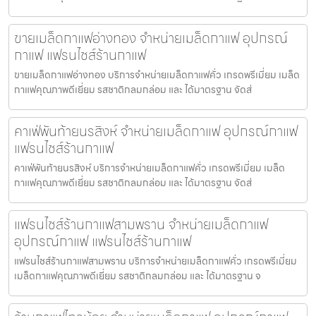
ขายเมล็ดกาแฟอ่างทอง จำหน่ายเมล็ดกาแฟ อุปกรณ์
กาแฟ แฟรนไชส์ร้านกาแฟ
ขายเมล็ดกาแฟอ่างทอง บริการจำหน่ายเมล็ดกาแฟคั่ว เกรดพรีเมี่ยม เมล็ด
กาแฟคุณภาพดีเยี่ยม รสชาติกลมกล่อม และ ได้มาตรฐาน จัดส่
คาเฟ่พันท้ายนรสิงห์ จำหน่ายเมล็ดกาแฟ อุปกรณ์กาแฟ
แฟรนไชส์ร้านกาแฟ
คาเฟ่พันท้ายนรสิงห์ บริการจำหน่ายเมล็ดกาแฟคั่ว เกรดพรีเมี่ยม เมล็ด
กาแฟคุณภาพดีเยี่ยม รสชาติกลมกล่อม และ ได้มาตรฐาน จัดส่
แฟรนไชส์ร้านกาแฟสามพราน จำหน่ายเมล็ดกาแฟ
อุปกรณ์กาแฟ แฟรนไชส์ร้านกาแฟ
แฟรนไชส์ร้านกาแฟสามพราน บริการจำหน่ายเมล็ดกาแฟคั่ว เกรดพรีเมี่ยม
เมล็ดกาแฟคุณภาพดีเยี่ยม รสชาติกลมกล่อม และ ได้มาตรฐาน จ