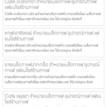
Cafe ฉะเชิงเทรา จำหน่ายเมล็ดกาแฟ อุปกรณ์กาแฟ
แฟรนไชส์ร้านกาแฟ
Cafe ฉะเชิงเทรา บริการจำหน่ายเมล็ดกาแฟคั่ว เกรดพรีเมี่ยม เมล็ดกาแฟ
คุณภาพดีเยี่ยม รสชาติกลมกล่อม และ ได้มาตรฐาน จัดส่งทั่
คาเฟ่เขาชีจรรย์ จำหน่ายเมล็ดกาแฟ อุปกรณ์กาแฟ แฟ
รนไชส์ร้านกาแฟ
คาเฟ่เขาชีจรรย์ บริการจำหน่ายเมล็ดกาแฟคั่ว เกรดพรีเมี่ยม เมล็ดกาแฟ
คุณภาพดีเยี่ยม รสชาติกลมกล่อม และ ได้มาตรฐาน จัดส่งทั่
ขายเมล็ดกาแฟปากเกร็ด จำหน่ายเมล็ดกาแฟ อุปกรณ์
กาแฟ แฟรนไชส์ร้านกาแฟ
ขายเมล็ดกาแฟปากเกร็ด บริการจำหน่ายเมล็ดกาแฟคั่ว เกรดพรีเมี่ยม
เมล็ดกาแฟคุณภาพดีเยี่ยม รสชาติกลมกล่อม และ ได้มาตรฐาน จัดส
Cafe อยุธยา จำหน่ายเมล็ดกาแฟ อุปกรณ์กาแฟ แฟรน
ไชส์ร้านกาแฟ