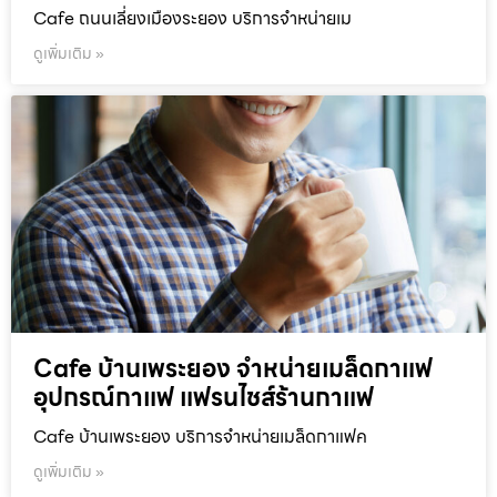
Cafe ถนนเลี่ยงเมืองระยอง บริการจำหน่ายเม
ดูเพิ่มเติม »
Cafe บ้านเพระยอง จำหน่ายเมล็ดกาแฟ
อุปกรณ์กาแฟ แฟรนไชส์ร้านกาแฟ
Cafe บ้านเพระยอง บริการจำหน่ายเมล็ดกาแฟค
ดูเพิ่มเติม »