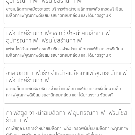
อุปกรณ์กาแฟ แฟรนไชส์ร้านกาแฟ
ขายเมล็ดกาแฟเมืองระยอง บริการจำหน่ายเมล็ดกาแฟคั่ว เกรดพรีเมี่ยม
เมล็ดกาแฟคุณภาพดีเยี่ยม รสชาติกลมกล่อม และ ได้มาตรฐาน จั
แฟรนไชส์ร้านกาแฟราชเทวี จำหน่ายเมล็ดกาแฟ
อุปกรณ์กาแฟ แฟรนไชส์ร้านกาแฟ
แฟรนไชส์ร้านกาแฟราชเทวี บริการจำหน่ายเมล็ดกาแฟคั่ว เกรดพรีเมี่ยม
เมล็ดกาแฟคุณภาพดีเยี่ยม รสชาติกลมกล่อม และ ได้มาตรฐาน จ
ขายเมล็ดกาแฟตรัง จำหน่ายเมล็ดกาแฟ อุปกรณ์กาแฟ
แฟรนไชส์ร้านกาแฟ
ขายเมล็ดกาแฟตรัง บริการจำหน่ายเมล็ดกาแฟคั่ว เกรดพรีเมี่ยม เมล็ด
กาแฟคุณภาพดีเยี่ยม รสชาติกลมกล่อม และ ได้มาตรฐาน จัดส่งทั
คาเฟ่สตูล จำหน่ายเมล็ดกาแฟ อุปกรณ์กาแฟ แฟรนไชส์
ร้านกาแฟ
คาเฟ่สตูล บริการจำหน่ายเมล็ดกาแฟคั่ว เกรดพรีเมี่ยม เมล็ดกาแฟคุณภาพ
ดีเยี่ยม รสชาติกลมกล่อม และ ได้มาตรฐาน จัดส่งทั่วไทย ค