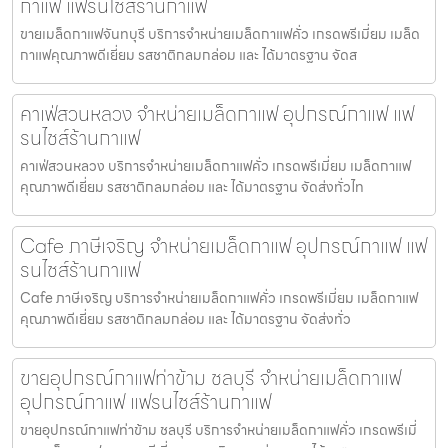
กาแฟ แฟรนไชส์ร้านกาแฟ
ขายเมล็ดกาแฟจันทบุรี บริการจำหน่ายเมล็ดกาแฟคั่ว เกรดพรีเมี่ยม เมล็ด
กาแฟคุณภาพดีเยี่ยม รสชาติกลมกล่อม และ ได้มาตรฐาน จัดส
คาเฟ่สวนหลวง จำหน่ายเมล็ดกาแฟ อุปกรณ์กาแฟ แฟ
รนไชส์ร้านกาแฟ
คาเฟ่สวนหลวง บริการจำหน่ายเมล็ดกาแฟคั่ว เกรดพรีเมี่ยม เมล็ดกาแฟ
คุณภาพดีเยี่ยม รสชาติกลมกล่อม และ ได้มาตรฐาน จัดส่งทั่วไท
Cafe ภาษีเจริญ จำหน่ายเมล็ดกาแฟ อุปกรณ์กาแฟ แฟ
รนไชส์ร้านกาแฟ
Cafe ภาษีเจริญ บริการจำหน่ายเมล็ดกาแฟคั่ว เกรดพรีเมี่ยม เมล็ดกาแฟ
คุณภาพดีเยี่ยม รสชาติกลมกล่อม และ ได้มาตรฐาน จัดส่งทั่ว
ขายอุปกรณ์กาแฟท่าข้าม ชลบุรี จำหน่ายเมล็ดกาแฟ
อุปกรณ์กาแฟ แฟรนไชส์ร้านกาแฟ
ขายอุปกรณ์กาแฟท่าข้าม ชลบุรี บริการจำหน่ายเมล็ดกาแฟคั่ว เกรดพรีเมี่