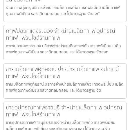
ร้านกาแฟทุ่งครุ บริการจำหน่ายเมล็ดกาแฟคั่ว เกรดพรีเมี่ยม เมล็ดกาแฟ
คุณภาพดีเยี่ยม รสชาติกลมกล่อม และ ได้มาตรฐาน จัดส่งทั่
คาเฟ่ปลวกแดงระยอง จำหน่ายเมล็ดกาแฟ อุปกรณ์
กาแฟ แฟรนไชส์ร้านกาแฟ
คาเฟ่ปลวกแดงระยอง บริการจำหน่ายเมล็ดกาแฟคั่ว เกรดพรีเมี่ยม เมล็ด
กาแฟคุณภาพดีเยี่ยม รสชาติกลมกล่อม และ ได้มาตรฐาน จัดส่งท
ขายเมล็ดกาแฟอุทัยธานี จำหน่ายเมล็ดกาแฟ อุปกรณ์
กาแฟ แฟรนไชส์ร้านกาแฟ
ขายเมล็ดกาแฟอุทัยธานี บริการจำหน่ายเมล็ดกาแฟคั่ว เกรดพรีเมี่ยม เมล็ด
กาแฟคุณภาพดีเยี่ยม รสชาติกลมกล่อม และ ได้มาตรฐาน จัด
ขายอุปกรณ์กาแฟราชบุรี จำหน่ายเมล็ดกาแฟ อุปกรณ์
กาแฟ แฟรนไชส์ร้านกาแฟ
ขายอุปกรณ์กาแฟราชบุรี บริการจำหน่ายเมล็ดกาแฟคั่ว เกรดพรีเมี่ยม
เมล็ดกาแฟคุณภาพดีเยี่ยม รสชาติกลมกล่อม และ ได้มาตรฐาน จัด