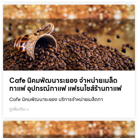
Cafe นิคมพัฒนาระยอง จำหน่ายเมล็ด
กาแฟ อุปกรณ์กาแฟ แฟรนไชส์ร้านกาแฟ
Cafe นิคมพัฒนาระยอง บริการจำหน่ายเมล็ดกา
ดูเพิ่มเติม »