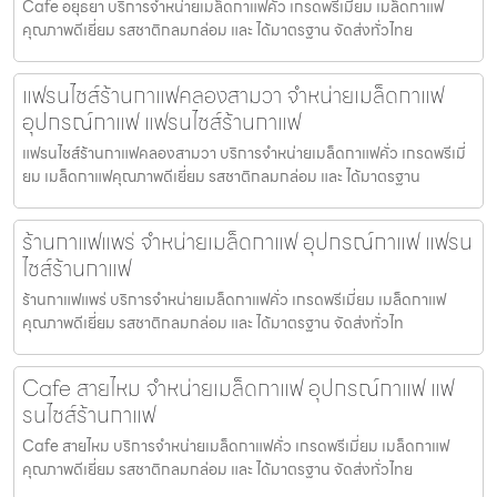
Cafe อยุธยา บริการจำหน่ายเมล็ดกาแฟคั่ว เกรดพรีเมี่ยม เมล็ดกาแฟ
คุณภาพดีเยี่ยม รสชาติกลมกล่อม และ ได้มาตรฐาน จัดส่งทั่วไทย
แฟรนไชส์ร้านกาแฟคลองสามวา จำหน่ายเมล็ดกาแฟ
อุปกรณ์กาแฟ แฟรนไชส์ร้านกาแฟ
แฟรนไชส์ร้านกาแฟคลองสามวา บริการจำหน่ายเมล็ดกาแฟคั่ว เกรดพรีเมี่
ยม เมล็ดกาแฟคุณภาพดีเยี่ยม รสชาติกลมกล่อม และ ได้มาตรฐาน
ร้านกาแฟแพร่ จำหน่ายเมล็ดกาแฟ อุปกรณ์กาแฟ แฟรน
ไชส์ร้านกาแฟ
ร้านกาแฟแพร่ บริการจำหน่ายเมล็ดกาแฟคั่ว เกรดพรีเมี่ยม เมล็ดกาแฟ
คุณภาพดีเยี่ยม รสชาติกลมกล่อม และ ได้มาตรฐาน จัดส่งทั่วไท
Cafe สายไหม จำหน่ายเมล็ดกาแฟ อุปกรณ์กาแฟ แฟ
รนไชส์ร้านกาแฟ
Cafe สายไหม บริการจำหน่ายเมล็ดกาแฟคั่ว เกรดพรีเมี่ยม เมล็ดกาแฟ
คุณภาพดีเยี่ยม รสชาติกลมกล่อม และ ได้มาตรฐาน จัดส่งทั่วไทย