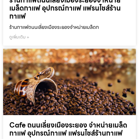
ร้านกาแฟถนนเลี่ยงเมืองระยองจำหน่าย
เมล็ดกาแฟ อุปกรณ์กาแฟ แฟรนไชส์ร้าน
กาแฟ
ร้านกาแฟถนนเลี่ยงเมืองระยองจำหน่ายเมล็ดก
ดูเพิ่มเติม »
Cafe ถนนเลี่ยงเมืองระยอง จำหน่ายเมล็ด
กาแฟ อุปกรณ์กาแฟ แฟรนไชส์ร้านกาแฟ