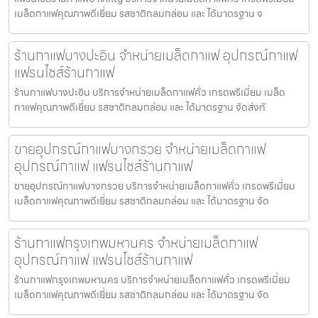
เมล็ดกาแฟคุณภาพดีเยี่ยม รสชาติกลมกล่อม และ ได้มาตรฐาน จ
ร้านกาแฟบางปะอิน จำหน่ายเมล็ดกาแฟ อุปกรณ์กาแฟ
แฟรนไชส์ร้านกาแฟ
ร้านกาแฟบางปะอิน บริการจำหน่ายเมล็ดกาแฟคั่ว เกรดพรีเมี่ยม เมล็ด
กาแฟคุณภาพดีเยี่ยม รสชาติกลมกล่อม และ ได้มาตรฐาน จัดส่งทั
ขายอุปกรณ์กาแฟบางกรวย จำหน่ายเมล็ดกาแฟ
อุปกรณ์กาแฟ แฟรนไชส์ร้านกาแฟ
ขายอุปกรณ์กาแฟบางกรวย บริการจำหน่ายเมล็ดกาแฟคั่ว เกรดพรีเมี่ยม
เมล็ดกาแฟคุณภาพดีเยี่ยม รสชาติกลมกล่อม และ ได้มาตรฐาน จัด
ร้านกาแฟกรุงเทพมหานคร จำหน่ายเมล็ดกาแฟ
อุปกรณ์กาแฟ แฟรนไชส์ร้านกาแฟ
ร้านกาแฟกรุงเทพมหานคร บริการจำหน่ายเมล็ดกาแฟคั่ว เกรดพรีเมี่ยม
เมล็ดกาแฟคุณภาพดีเยี่ยม รสชาติกลมกล่อม และ ได้มาตรฐาน จัด