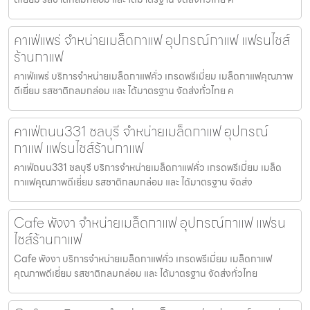
คาเฟ่แพร่ จำหน่ายเมล็ดกาแฟ อุปกรณ์กาแฟ แฟรนไชส์
ร้านกาแฟ
คาเฟ่แพร่ บริการจำหน่ายเมล็ดกาแฟคั่ว เกรดพรีเมี่ยม เมล็ดกาแฟคุณภาพ
ดีเยี่ยม รสชาติกลมกล่อม และ ได้มาตรฐาน จัดส่งทั่วไทย ค
คาเฟ่ถนน331 ชลบุรี จำหน่ายเมล็ดกาแฟ อุปกรณ์
กาแฟ แฟรนไชส์ร้านกาแฟ
คาเฟ่ถนน331 ชลบุรี บริการจำหน่ายเมล็ดกาแฟคั่ว เกรดพรีเมี่ยม เมล็ด
กาแฟคุณภาพดีเยี่ยม รสชาติกลมกล่อม และ ได้มาตรฐาน จัดส่ง
Cafe พังงา จำหน่ายเมล็ดกาแฟ อุปกรณ์กาแฟ แฟรน
ไชส์ร้านกาแฟ
Cafe พังงา บริการจำหน่ายเมล็ดกาแฟคั่ว เกรดพรีเมี่ยม เมล็ดกาแฟ
คุณภาพดีเยี่ยม รสชาติกลมกล่อม และ ได้มาตรฐาน จัดส่งทั่วไทย