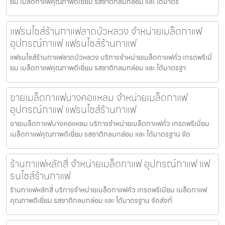
ยม เมล็ดกาแฟคุณภาพดีเยี่ยม รสชาติกลมกล่อม และ ได้มาตร
แฟรนไชส์ร้านกาแฟลาดบัวหลวง จำหน่ายเมล็ดกาแฟ
อุปกรณ์กาแฟ แฟรนไชส์ร้านกาแฟ
แฟรนไชส์ร้านกาแฟลาดบัวหลวง บริการจำหน่ายเมล็ดกาแฟคั่ว เกรดพรีเมี่
ยม เมล็ดกาแฟคุณภาพดีเยี่ยม รสชาติกลมกล่อม และ ได้มาตรฐา
ขายเมล็ดกาแฟบางคอแหลม จำหน่ายเมล็ดกาแฟ
อุปกรณ์กาแฟ แฟรนไชส์ร้านกาแฟ
ขายเมล็ดกาแฟบางคอแหลม บริการจำหน่ายเมล็ดกาแฟคั่ว เกรดพรีเมี่ยม
เมล็ดกาแฟคุณภาพดีเยี่ยม รสชาติกลมกล่อม และ ได้มาตรฐาน จัด
ร้านกาแฟหลักสี่ จำหน่ายเมล็ดกาแฟ อุปกรณ์กาแฟ แฟ
รนไชส์ร้านกาแฟ
ร้านกาแฟหลักสี่ บริการจำหน่ายเมล็ดกาแฟคั่ว เกรดพรีเมี่ยม เมล็ดกาแฟ
คุณภาพดีเยี่ยม รสชาติกลมกล่อม และ ได้มาตรฐาน จัดส่งทั่