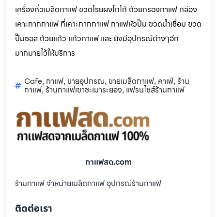
เครื่องคั่วเมล็ดกาแฟ ขวดโรยผงโกโก้ ถ้วยกรองกาแฟ กล่อง
เคาะกากกาแฟ ที่เคาะกากกาแฟ กาแฟหัวปั๊ม ขวดน้ำเชื่อม ขวด
ปั๊มซอส ถ้วยแก้ว แก้วกาแฟ และ ยังมีอุปกรณ์ต่างๆอีก
มากมายไว้ให้บริการ
Cafe
กาแฟ
ขายอุปกรณ
ขายเมล็ดกาแฟ
คาเฟ่
ร้าน
,
,
,
,
,
กาแฟ
ร้านกาแฟเขาชะเมาระยอง
แฟรนไชส์ร้านกาแฟ
,
,
กาแฟสด.com
ร้านกาแฟ จำหน่ายเมล็ดกาแฟ อุปกรณ์ร้านกาแฟ
ติดต่อเรา