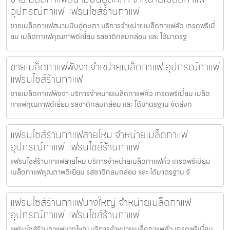
อุปกรณ์กาแฟ แฟรนไชส์ร้านกาแฟ
ขายเมล็ดกาแฟสนามบินอู่ตะเภา บริการจำหน่ายเมล็ดกาแฟคั่ว เกรดพรีเมี่
ยม เมล็ดกาแฟคุณภาพดีเยี่ยม รสชาติกลมกล่อม และ ได้มาตรฐ
ขายเมล็ดกาแฟพังงา จำหน่ายเมล็ดกาแฟ อุปกรณ์กาแฟ
แฟรนไชส์ร้านกาแฟ
ขายเมล็ดกาแฟพังงา บริการจำหน่ายเมล็ดกาแฟคั่ว เกรดพรีเมี่ยม เมล็ด
กาแฟคุณภาพดีเยี่ยม รสชาติกลมกล่อม และ ได้มาตรฐาน จัดส่งท
แฟรนไชส์ร้านกาแฟสายไหม จำหน่ายเมล็ดกาแฟ
อุปกรณ์กาแฟ แฟรนไชส์ร้านกาแฟ
แฟรนไชส์ร้านกาแฟสายไหม บริการจำหน่ายเมล็ดกาแฟคั่ว เกรดพรีเมี่ยม
เมล็ดกาแฟคุณภาพดีเยี่ยม รสชาติกลมกล่อม และ ได้มาตรฐาน จั
แฟรนไชส์ร้านกาแฟบางใหญ่ จำหน่ายเมล็ดกาแฟ
อุปกรณ์กาแฟ แฟรนไชส์ร้านกาแฟ
แฟรนไชส์ร้านกาแฟบางใหญ่ บริการจำหน่ายเมล็ดกาแฟคั่ว เกรดพรีเมี่ยม