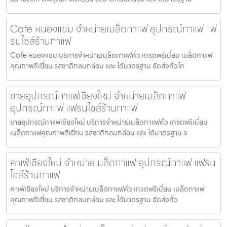
Cafe หนองแขม จำหน่ายเมล็ดกาแฟ อุปกรณ์กาแฟ แฟ
รนไชส์ร้านกาแฟ
Cafe หนองแขม บริการจำหน่ายเมล็ดกาแฟคั่ว เกรดพรีเมี่ยม เมล็ดกาแฟ
คุณภาพดีเยี่ยม รสชาติกลมกล่อม และ ได้มาตรฐาน จัดส่งทั่วไท
ขายอุปกรณ์กาแฟเชียงใหม่ จำหน่ายเมล็ดกาแฟ
อุปกรณ์กาแฟ แฟรนไชส์ร้านกาแฟ
ขายอุปกรณ์กาแฟเชียงใหม่ บริการจำหน่ายเมล็ดกาแฟคั่ว เกรดพรีเมี่ยม
เมล็ดกาแฟคุณภาพดีเยี่ยม รสชาติกลมกล่อม และ ได้มาตรฐาน จ
คาเฟ่เชียงใหม่ จำหน่ายเมล็ดกาแฟ อุปกรณ์กาแฟ แฟรน
ไชส์ร้านกาแฟ
คาเฟ่เชียงใหม่ บริการจำหน่ายเมล็ดกาแฟคั่ว เกรดพรีเมี่ยม เมล็ดกาแฟ
คุณภาพดีเยี่ยม รสชาติกลมกล่อม และ ได้มาตรฐาน จัดส่งทั่ว