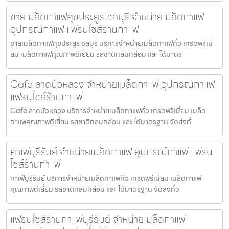
ขายเมล็ดกาแฟศุขประยูร ชลบุรี จำหน่ายเมล็ดกาแฟ
อุปกรณ์กาแฟ แฟรนไชส์ร้านกาแฟ
ขายเมล็ดกาแฟศุขประยูร ชลบุรี บริการจำหน่ายเมล็ดกาแฟคั่ว เกรดพรีเมี่
ยม เมล็ดกาแฟคุณภาพดีเยี่ยม รสชาติกลมกล่อม และ ได้มาตร
Cafe ลาดบัวหลวง จำหน่ายเมล็ดกาแฟ อุปกรณ์กาแฟ
แฟรนไชส์ร้านกาแฟ
Cafe ลาดบัวหลวง บริการจำหน่ายเมล็ดกาแฟคั่ว เกรดพรีเมี่ยม เมล็ด
กาแฟคุณภาพดีเยี่ยม รสชาติกลมกล่อม และ ได้มาตรฐาน จัดส่งทั่
คาเฟ่บุรีรัมย์ จำหน่ายเมล็ดกาแฟ อุปกรณ์กาแฟ แฟรน
ไชส์ร้านกาแฟ
คาเฟ่บุรีรัมย์ บริการจำหน่ายเมล็ดกาแฟคั่ว เกรดพรีเมี่ยม เมล็ดกาแฟ
คุณภาพดีเยี่ยม รสชาติกลมกล่อม และ ได้มาตรฐาน จัดส่งทั่ว
แฟรนไชส์ร้านกาแฟบุรีรัมย์ จำหน่ายเมล็ดกาแฟ