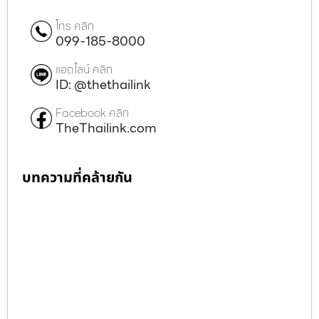
โทร คลิก
099-185-8000
แอดไลน์ คลิก
ID: @thethailink
Facebook คลิก
TheThailink.com
บทความที่คล้ายกัน