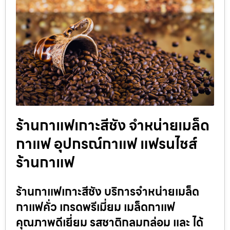
ร้านกาแฟเกาะสีชัง จำหน่ายเมล็ด
กาแฟ อุปกรณ์กาแฟ แฟรนไชส์
ร้านกาแฟ
ร้านกาแฟเกาะสีชัง บริการจำหน่ายเมล็ด
กาแฟคั่ว เกรดพรีเมี่ยม เมล็ดกาแฟ
คุณภาพดีเยี่ยม รสชาติกลมกล่อม และ ได้