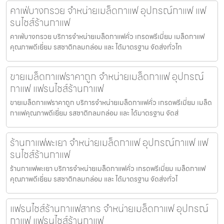
คาเฟ่บางกรวย จำหน่ายเมล็ดกาแฟ อุปกรณ์กาแฟ แฟ
รนไชส์ร้านกาแฟ
คาเฟ่บางกรวย บริการจำหน่ายเมล็ดกาแฟคั่ว เกรดพรีเมี่ยม เมล็ดกาแฟ
คุณภาพดีเยี่ยม รสชาติกลมกล่อม และ ได้มาตรฐาน จัดส่งทั่วไท
ขายเมล็ดกาแฟราคาถูก จำหน่ายเมล็ดกาแฟ อุปกรณ์
กาแฟ แฟรนไชส์ร้านกาแฟ
ขายเมล็ดกาแฟราคาถูก บริการจำหน่ายเมล็ดกาแฟคั่ว เกรดพรีเมี่ยม เมล็ด
กาแฟคุณภาพดีเยี่ยม รสชาติกลมกล่อม และ ได้มาตรฐาน จัดส่
ร้านกาแฟพะเยา จำหน่ายเมล็ดกาแฟ อุปกรณ์กาแฟ แฟ
รนไชส์ร้านกาแฟ
ร้านกาแฟพะเยา บริการจำหน่ายเมล็ดกาแฟคั่ว เกรดพรีเมี่ยม เมล็ดกาแฟ
คุณภาพดีเยี่ยม รสชาติกลมกล่อม และ ได้มาตรฐาน จัดส่งทั่วไ
แฟรนไชส์ร้านกาแฟสาทร จำหน่ายเมล็ดกาแฟ อุปกรณ์
กาแฟ แฟรนไชส์ร้านกาแฟ