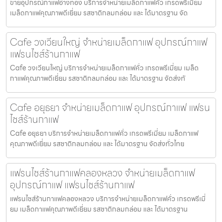
ขายอุปกรณ์กาแฟอ่างทอง บริการจำหน่ายเมล็ดกาแฟคั่ว เกรดพรีเมี่ยม
เมล็ดกาแฟคุณภาพดีเยี่ยม รสชาติกลมกล่อม และ ได้มาตรฐาน จัด
Cafe วงเวียนใหญ่ จำหน่ายเมล็ดกาแฟ อุปกรณ์กาแฟ
แฟรนไชส์ร้านกาแฟ
Cafe วงเวียนใหญ่ บริการจำหน่ายเมล็ดกาแฟคั่ว เกรดพรีเมี่ยม เมล็ด
กาแฟคุณภาพดีเยี่ยม รสชาติกลมกล่อม และ ได้มาตรฐาน จัดส่งทั
Cafe อยุธยา จำหน่ายเมล็ดกาแฟ อุปกรณ์กาแฟ แฟรน
ไชส์ร้านกาแฟ
Cafe อยุธยา บริการจำหน่ายเมล็ดกาแฟคั่ว เกรดพรีเมี่ยม เมล็ดกาแฟ
คุณภาพดีเยี่ยม รสชาติกลมกล่อม และ ได้มาตรฐาน จัดส่งทั่วไทย
แฟรนไชส์ร้านกาแฟคลองหลวง จำหน่ายเมล็ดกาแฟ
อุปกรณ์กาแฟ แฟรนไชส์ร้านกาแฟ
แฟรนไชส์ร้านกาแฟคลองหลวง บริการจำหน่ายเมล็ดกาแฟคั่ว เกรดพรีเมี่
ยม เมล็ดกาแฟคุณภาพดีเยี่ยม รสชาติกลมกล่อม และ ได้มาตรฐาน