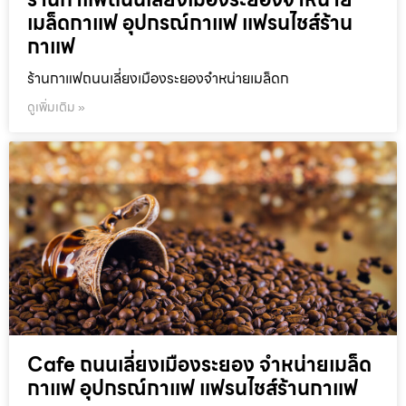
เมล็ดกาแฟ อุปกรณ์กาแฟ แฟรนไชส์ร้าน
กาแฟ
ร้านกาแฟถนนเลี่ยงเมืองระยองจำหน่ายเมล็ดก
ดูเพิ่มเติม »
Cafe ถนนเลี่ยงเมืองระยอง จำหน่ายเมล็ด
กาแฟ อุปกรณ์กาแฟ แฟรนไชส์ร้านกาแฟ