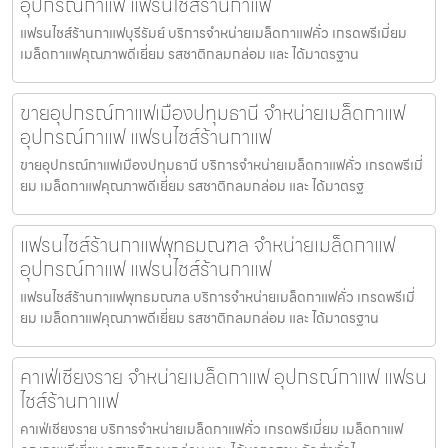
อุปกรณ์กาแฟ แฟรนไชส์ร้านกาแฟ
แฟรนไชส์ร้านกาแฟบุรีรัมย์ บริการจำหน่ายเมล็ดกาแฟคั่ว เกรดพรีเมี่ยม
เมล็ดกาแฟคุณภาพดีเยี่ยม รสชาติกลมกล่อม และ ได้มาตรฐาน
ขายอุปกรณ์กาแฟเมืองปทุมธานี จำหน่ายเมล็ดกาแฟ
อุปกรณ์กาแฟ แฟรนไชส์ร้านกาแฟ
ขายอุปกรณ์กาแฟเมืองปทุมธานี บริการจำหน่ายเมล็ดกาแฟคั่ว เกรดพรีเมี่
ยม เมล็ดกาแฟคุณภาพดีเยี่ยม รสชาติกลมกล่อม และ ได้มาตรฐ
แฟรนไชส์ร้านกาแฟพุทธมณฑล จำหน่ายเมล็ดกาแฟ
อุปกรณ์กาแฟ แฟรนไชส์ร้านกาแฟ
แฟรนไชส์ร้านกาแฟพุทธมณฑล บริการจำหน่ายเมล็ดกาแฟคั่ว เกรดพรีเมี่
ยม เมล็ดกาแฟคุณภาพดีเยี่ยม รสชาติกลมกล่อม และ ได้มาตรฐาน
คาเฟ่เชียงราย จำหน่ายเมล็ดกาแฟ อุปกรณ์กาแฟ แฟรน
ไชส์ร้านกาแฟ
คาเฟ่เชียงราย บริการจำหน่ายเมล็ดกาแฟคั่ว เกรดพรีเมี่ยม เมล็ดกาแฟ