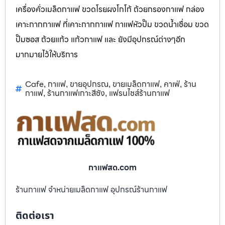
เครื่องคั่วเมล็ดกาแฟ ขวดโรยผงโกโก้ ถ้วยกรองกาแฟ กล่อง
เคาะกากกาแฟ ที่เคาะกากกาแฟ กาแฟหัวปั๊ม ขวดน้ำเชื่อม ขวด
ปั๊มซอส ถ้วยแก้ว แก้วกาแฟ และ ยังมีอุปกรณ์ต่างๆอีก
มากมายไว้ให้บริการ
Cafe
กาแฟ
ขายอุปกรณ
ขายเมล็ดกาแฟ
คาเฟ่
ร้าน
,
,
,
,
,
กาแฟ
ร้านกาแฟเกาะสีชัง
แฟรนไชส์ร้านกาแฟ
,
,
กาแฟสด.com
ร้านกาแฟ จำหน่ายเมล็ดกาแฟ อุปกรณ์ร้านกาแฟ
ติดต่อเรา