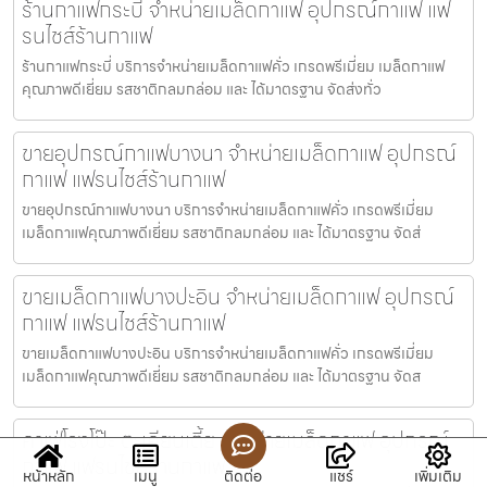
ร้านกาแฟกระบี่ จำหน่ายเมล็ดกาแฟ อุปกรณ์กาแฟ แฟ
รนไชส์ร้านกาแฟ
ร้านกาแฟกระบี่ บริการจำหน่ายเมล็ดกาแฟคั่ว เกรดพรีเมี่ยม เมล็ดกาแฟ
คุณภาพดีเยี่ยม รสชาติกลมกล่อม และ ได้มาตรฐาน จัดส่งทั่ว
ขายอุปกรณ์กาแฟบางนา จำหน่ายเมล็ดกาแฟ อุปกรณ์
กาแฟ แฟรนไชส์ร้านกาแฟ
ขายอุปกรณ์กาแฟบางนา บริการจำหน่ายเมล็ดกาแฟคั่ว เกรดพรีเมี่ยม
เมล็ดกาแฟคุณภาพดีเยี่ยม รสชาติกลมกล่อม และ ได้มาตรฐาน จัดส่
ขายเมล็ดกาแฟบางปะอิน จำหน่ายเมล็ดกาแฟ อุปกรณ์
กาแฟ แฟรนไชส์ร้านกาแฟ
ขายเมล็ดกาแฟบางปะอิน บริการจำหน่ายเมล็ดกาแฟคั่ว เกรดพรีเมี่ยม
เมล็ดกาแฟคุณภาพดีเยี่ยม รสชาติกลมกล่อม และ ได้มาตรฐาน จัดส
คาเฟ่โรงโป๊ะ ตะเคียนเตี้ย จำหน่ายเมล็ดกาแฟ อุปกรณ์
กาแฟ แฟรนไชส์ร้านกาแฟ
หน้าหลัก
เมนู
ติดต่อ
แชร์
เพิ่มเติม