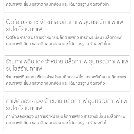
คุณภาพดีเยี่ยม รสชาติกลมกล่อม และ ได้มาตรฐาน จัดส่งทั่วไท
Cafe มหาราช จำหน่ายเมล็ดกาแฟ อุปกรณ์กาแฟ แฟ
รนไชส์ร้านกาแฟ
Cafe มหาราช บริการจำหน่ายเมล็ดกาแฟคั่ว เกรดพรีเมี่ยม เมล็ดกาแฟ
คุณภาพดีเยี่ยม รสชาติกลมกล่อม และ ได้มาตรฐาน จัดส่งทั่วไทย
ร้านกาแฟดินแดง จำหน่ายเมล็ดกาแฟ อุปกรณ์กาแฟ แฟ
รนไชส์ร้านกาแฟ
ร้านกาแฟดินแดง บริการจำหน่ายเมล็ดกาแฟคั่ว เกรดพรีเมี่ยม เมล็ดกาแฟ
คุณภาพดีเยี่ยม รสชาติกลมกล่อม และ ได้มาตรฐาน จัดส่งทั่ว
คาเฟ่คลองหลวง จำหน่ายเมล็ดกาแฟ อุปกรณ์กาแฟ แฟ
รนไชส์ร้านกาแฟ
คาเฟ่คลองหลวง บริการจำหน่ายเมล็ดกาแฟคั่ว เกรดพรีเมี่ยม เมล็ดกาแฟ
คุณภาพดีเยี่ยม รสชาติกลมกล่อม และ ได้มาตรฐาน จัดส่งทั่วไ