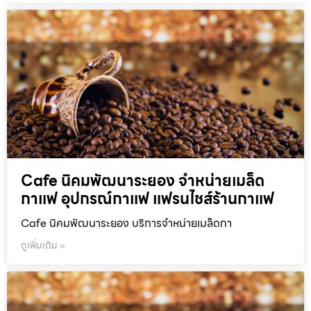
Cafe นิคมพัฒนาระยอง จำหน่ายเมล็ด
กาแฟ อุปกรณ์กาแฟ แฟรนไชส์ร้านกาแฟ
Cafe นิคมพัฒนาระยอง บริการจำหน่ายเมล็ดกา
ดูเพิ่มเติม »