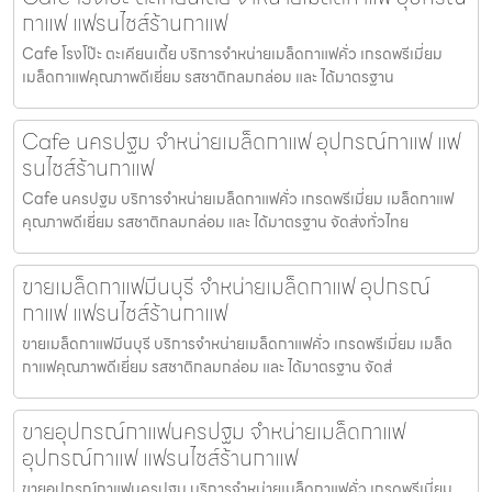
กาแฟ แฟรนไชส์ร้านกาแฟ
Cafe โรงโป๊ะ ตะเคียนเตี้ย บริการจำหน่ายเมล็ดกาแฟคั่ว เกรดพรีเมี่ยม
เมล็ดกาแฟคุณภาพดีเยี่ยม รสชาติกลมกล่อม และ ได้มาตรฐาน
Cafe นครปฐม จำหน่ายเมล็ดกาแฟ อุปกรณ์กาแฟ แฟ
รนไชส์ร้านกาแฟ
Cafe นครปฐม บริการจำหน่ายเมล็ดกาแฟคั่ว เกรดพรีเมี่ยม เมล็ดกาแฟ
คุณภาพดีเยี่ยม รสชาติกลมกล่อม และ ได้มาตรฐาน จัดส่งทั่วไทย
ขายเมล็ดกาแฟมีนบุรี จำหน่ายเมล็ดกาแฟ อุปกรณ์
กาแฟ แฟรนไชส์ร้านกาแฟ
ขายเมล็ดกาแฟมีนบุรี บริการจำหน่ายเมล็ดกาแฟคั่ว เกรดพรีเมี่ยม เมล็ด
กาแฟคุณภาพดีเยี่ยม รสชาติกลมกล่อม และ ได้มาตรฐาน จัดส่
ขายอุปกรณ์กาแฟนครปฐม จำหน่ายเมล็ดกาแฟ
อุปกรณ์กาแฟ แฟรนไชส์ร้านกาแฟ
ขายอุปกรณ์กาแฟนครปฐม บริการจำหน่ายเมล็ดกาแฟคั่ว เกรดพรีเมี่ยม