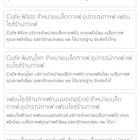
Cafe พิจิตร จำหน่ายเมล็ดกาแฟ อุปกรณ์กาแฟ แฟรน
ไชส์ร้านกาแฟ
Cafe พิจิตร บริการจำหน่ายเมล็ดกาแฟคั่ว เกรดพรีเมี่ยม เมล็ดกาแฟ
คุณภาพดีเยี่ยม รสชาติกลมกล่อม และ ได้มาตรฐาน จัดส่งทั่วไทย
Cafe พิษณุโลก จำหน่ายเมล็ดกาแฟ อุปกรณ์กาแฟ แฟ
รนไชส์ร้านกาแฟ
Cafe พิษณุโลก บริการจำหน่ายเมล็ดกาแฟคั่ว เกรดพรีเมี่ยม เมล็ดกาแฟ
คุณภาพดีเยี่ยม รสชาติกลมกล่อม และ ได้มาตรฐาน จัดส่งทั่วไ
แฟรนไชส์ร้านกาแฟถนนมอเตอร์เวย์ จำหน่ายเมล็ด
กาแฟ อุปกรณ์กาแฟ แฟรนไชส์ร้านกาแฟ
แฟรนไชส์ร้านกาแฟถนนมอเตอร์เวย์ บริการจำหน่ายเมล็ดกาแฟคั่ว เกรด
พรีเมี่ยม เมล็ดกาแฟคุณภาพดีเยี่ยม รสชาติกลมกล่อม และ ได้มา