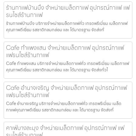
ร้านกาแฟบ้านบึง จำหน่ายเมล็ดกาแฟ อุปกรณ์กาแฟ แฟ
รนไชส์ร้านกาแฟ
ร้านกาแฟบ้านบึง บริการจำหน่ายเมล็ดกาแฟคั่ว เกรดพรีเมี่ยม เมล็ดกาแฟ
คุณภาพดีเยี่ยม รสชาติกลมกล่อม และ ได้มาตรฐาน จัดส่งทั่
Cafe กำแพงแสน จำหน่ายเมล็ดกาแฟ อุปกรณ์กาแฟ
แฟรนไชส์ร้านกาแฟ
Cafe กำแพงแสน บริการจำหน่ายเมล็ดกาแฟคั่ว เกรดพรีเมี่ยม เมล็ดกาแฟ
คุณภาพดีเยี่ยม รสชาติกลมกล่อม และ ได้มาตรฐาน จัดส่งทั่วไ
Cafe อำนาจเจริญ จำหน่ายเมล็ดกาแฟ อุปกรณ์กาแฟ
แฟรนไชส์ร้านกาแฟ
Cafe อำนาจเจริญ บริการจำหน่ายเมล็ดกาแฟคั่ว เกรดพรีเมี่ยม เมล็ด
กาแฟคุณภาพดีเยี่ยม รสชาติกลมกล่อม และ ได้มาตรฐาน จัดส่งทั่
คาเฟ่บางละมุง จำหน่ายเมล็ดกาแฟ อุปกรณ์กาแฟ แฟ
รนไชส์ร้านกาแฟ