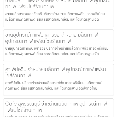
ขายเมล็ดกาแฟนครชัยศรี จำหน่ายเมล็ดกาแฟ อุปกรณ์
กาแฟ แฟรนไชส์ร้านกาแฟ
ขายเมล็ดกาแฟนครชัยศรี บริการจำหน่ายเมล็ดกาแฟคั่ว เกรดพรีเมี่ยม
เมล็ดกาแฟคุณภาพดีเยี่ยม รสชาติกลมกล่อม และ ได้มาตรฐาน จัด
ขายอุปกรณ์กาแฟบางกรวย จำหน่ายเมล็ดกาแฟ
อุปกรณ์กาแฟ แฟรนไชส์ร้านกาแฟ
ขายอุปกรณ์กาแฟบางกรวย บริการจำหน่ายเมล็ดกาแฟคั่ว เกรดพรีเมี่ยม
เมล็ดกาแฟคุณภาพดีเยี่ยม รสชาติกลมกล่อม และ ได้มาตรฐาน จัด
คาเฟ่บ่อวิน จำหน่ายเมล็ดกาแฟ อุปกรณ์กาแฟ แฟรน
ไชส์ร้านกาแฟ
คาเฟ่บ่อวิน บริการจำหน่ายเมล็ดกาแฟคั่ว เกรดพรีเมี่ยม เมล็ดกาแฟ
คุณภาพดีเยี่ยม รสชาติกลมกล่อม และ ได้มาตรฐาน จัดส่งทั่วไทย
Cafe สุพรรณบุรี จำหน่ายเมล็ดกาแฟ อุปกรณ์กาแฟ
แฟรนไชส์ร้านกาแฟ