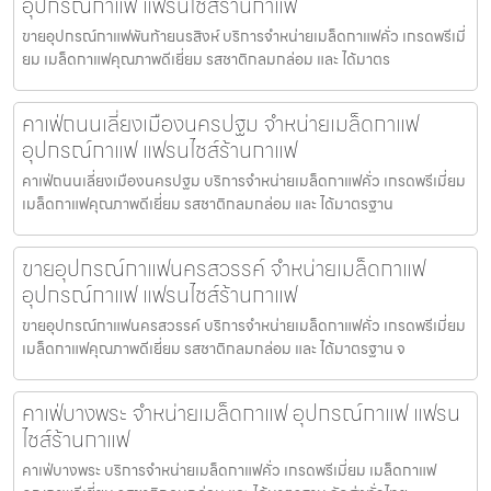
อุปกรณ์กาแฟ แฟรนไชส์ร้านกาแฟ
ขายอุปกรณ์กาแฟพันท้ายนรสิงห์ บริการจำหน่ายเมล็ดกาแฟคั่ว เกรดพรีเมี่
ยม เมล็ดกาแฟคุณภาพดีเยี่ยม รสชาติกลมกล่อม และ ได้มาตร
คาเฟ่ถนนเลี่ยงเมืองนครปฐม จำหน่ายเมล็ดกาแฟ
อุปกรณ์กาแฟ แฟรนไชส์ร้านกาแฟ
คาเฟ่ถนนเลี่ยงเมืองนครปฐม บริการจำหน่ายเมล็ดกาแฟคั่ว เกรดพรีเมี่ยม
เมล็ดกาแฟคุณภาพดีเยี่ยม รสชาติกลมกล่อม และ ได้มาตรฐาน
ขายอุปกรณ์กาแฟนครสวรรค์ จำหน่ายเมล็ดกาแฟ
อุปกรณ์กาแฟ แฟรนไชส์ร้านกาแฟ
ขายอุปกรณ์กาแฟนครสวรรค์ บริการจำหน่ายเมล็ดกาแฟคั่ว เกรดพรีเมี่ยม
เมล็ดกาแฟคุณภาพดีเยี่ยม รสชาติกลมกล่อม และ ได้มาตรฐาน จ
คาเฟ่บางพระ จำหน่ายเมล็ดกาแฟ อุปกรณ์กาแฟ แฟรน
ไชส์ร้านกาแฟ
คาเฟ่บางพระ บริการจำหน่ายเมล็ดกาแฟคั่ว เกรดพรีเมี่ยม เมล็ดกาแฟ