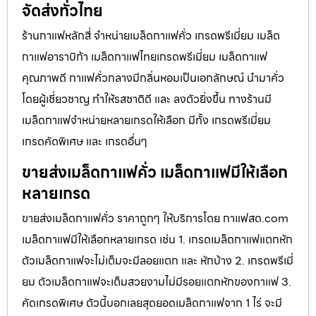
จัดส่งทั่วไทย
ร้านกาแฟหลักสี่ จำหน่ายเมล็ดกาแฟคั่ว เกรดพรีเมี่ยม เมล็ด
กาแฟอาราบิก้า เมล็ดกาแฟไทยเกรดพรีเมี่ยม เมล็ดกาแฟ
คุณภาพดี กาแฟคั่วกลางมีกลิ่นหอมเป็นเอกลักษณ์ นำมาคั่ว
โดยผู้เชี่ยวชาญ ทำให้รสชาติดี และ ลงตัวยิ่งขึ้น ทางร้านมี
เมล็ดกาแฟจำหน่ายหลายเกรดให้เลือก มีทั้ง เกรดพรีเมี่ยม
เกรดคัดพิเศษ และ เกรดอื่นๆ
ขายส่งเมล็ดกาแฟคั่ว เมล็ดกาแฟมีให้เลือก
หลายเกรด
ขายส่งเมล็ดกาแฟคั่ว ราคาถูกๆ ให้บริการโดย กาแฟสด.com
เมล็ดกาแฟมีให้เลือกหลายเกรด เช่น 1. เกรดเมล็ดกาแฟแตกหัก
ตัวเมล็ดกาแฟจะไม่เต็มจะมีลอยแตก และ หักบ้าง 2. เกรดพรีเมี่
ยม ตัวเมล็ดกาแฟจะเต็มสวยงามไม่มีรอยแตกหักของกาแฟ 3.
คัดเกรดพิเศษ ตัวนี้บอกเลยสุดยอดเมล็ดกาแฟจาก 1 ไร่ จะมี