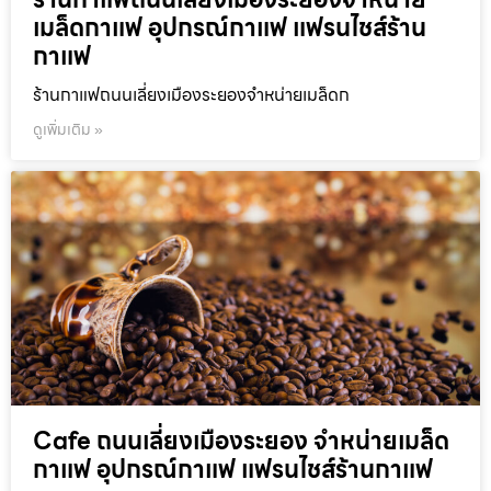
เมล็ดกาแฟ อุปกรณ์กาแฟ แฟรนไชส์ร้าน
กาแฟ
ร้านกาแฟถนนเลี่ยงเมืองระยองจำหน่ายเมล็ดก
ดูเพิ่มเติม »
Cafe ถนนเลี่ยงเมืองระยอง จำหน่ายเมล็ด
กาแฟ อุปกรณ์กาแฟ แฟรนไชส์ร้านกาแฟ