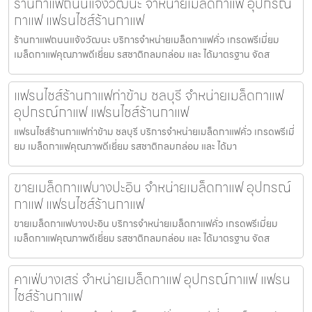
ร้านกาแฟถนนแจ้งวัฒนะ จำหน่ายเมล็ดกาแฟ อุปกรณ์
กาแฟ แฟรนไชส์ร้านกาแฟ
ร้านกาแฟถนนแจ้งวัฒนะ บริการจำหน่ายเมล็ดกาแฟคั่ว เกรดพรีเมี่ยม
เมล็ดกาแฟคุณภาพดีเยี่ยม รสชาติกลมกล่อม และ ได้มาตรฐาน จัดส
แฟรนไชส์ร้านกาแฟท่าข้าม ชลบุรี จำหน่ายเมล็ดกาแฟ
อุปกรณ์กาแฟ แฟรนไชส์ร้านกาแฟ
แฟรนไชส์ร้านกาแฟท่าข้าม ชลบุรี บริการจำหน่ายเมล็ดกาแฟคั่ว เกรดพรีเมี่
ยม เมล็ดกาแฟคุณภาพดีเยี่ยม รสชาติกลมกล่อม และ ได้มา
ขายเมล็ดกาแฟบางปะอิน จำหน่ายเมล็ดกาแฟ อุปกรณ์
กาแฟ แฟรนไชส์ร้านกาแฟ
ขายเมล็ดกาแฟบางปะอิน บริการจำหน่ายเมล็ดกาแฟคั่ว เกรดพรีเมี่ยม
เมล็ดกาแฟคุณภาพดีเยี่ยม รสชาติกลมกล่อม และ ได้มาตรฐาน จัดส
คาเฟ่บางเสร่ จำหน่ายเมล็ดกาแฟ อุปกรณ์กาแฟ แฟรน
ไชส์ร้านกาแฟ