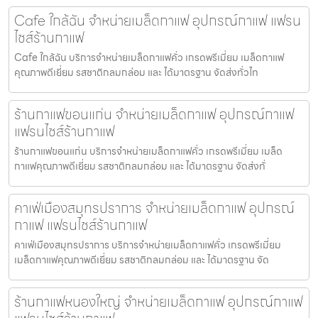
Cafe ใกล้ฉัน จำหน่ายเมล็ดกาแฟ อุปกรณ์กาแฟ แฟรน
ไชส์ร้านกาแฟ
Cafe ใกล้ฉัน บริการจำหน่ายเมล็ดกาแฟคั่ว เกรดพรีเมี่ยม เมล็ดกาแฟ
คุณภาพดีเยี่ยม รสชาติกลมกล่อม และ ได้มาตรฐาน จัดส่งทั่วไท
ร้านกาแฟขอนแก่น จำหน่ายเมล็ดกาแฟ อุปกรณ์กาแฟ
แฟรนไชส์ร้านกาแฟ
ร้านกาแฟขอนแก่น บริการจำหน่ายเมล็ดกาแฟคั่ว เกรดพรีเมี่ยม เมล็ด
กาแฟคุณภาพดีเยี่ยม รสชาติกลมกล่อม และ ได้มาตรฐาน จัดส่งทั่
คาเฟ่เมืองสมุทรปราการ จำหน่ายเมล็ดกาแฟ อุปกรณ์
กาแฟ แฟรนไชส์ร้านกาแฟ
คาเฟ่เมืองสมุทรปราการ บริการจำหน่ายเมล็ดกาแฟคั่ว เกรดพรีเมี่ยม
เมล็ดกาแฟคุณภาพดีเยี่ยม รสชาติกลมกล่อม และ ได้มาตรฐาน จัด
ร้านกาแฟหนองใหญ่ จำหน่ายเมล็ดกาแฟ อุปกรณ์กาแฟ