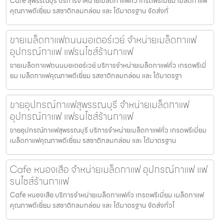
Cafe สุพรรณบุรี บริการจำหน่ายเมล็ดกาแฟคั่ว เกรดพรีเมี่ยม เมล็ดกาแฟ
คุณภาพดีเยี่ยม รสชาติกลมกล่อม และ ได้มาตรฐาน จัดส่งทั่
ขายเมล็ดกาแฟถนนมอเตอร์เวย์ จำหน่ายเมล็ดกาแฟ
อุปกรณ์กาแฟ แฟรนไชส์ร้านกาแฟ
ขายเมล็ดกาแฟถนนมอเตอร์เวย์ บริการจำหน่ายเมล็ดกาแฟคั่ว เกรดพรีเมี่
ยม เมล็ดกาแฟคุณภาพดีเยี่ยม รสชาติกลมกล่อม และ ได้มาตรฐา
ขายอุปกรณ์กาแฟสุพรรณบุรี จำหน่ายเมล็ดกาแฟ
อุปกรณ์กาแฟ แฟรนไชส์ร้านกาแฟ
ขายอุปกรณ์กาแฟสุพรรณบุรี บริการจำหน่ายเมล็ดกาแฟคั่ว เกรดพรีเมี่ยม
เมล็ดกาแฟคุณภาพดีเยี่ยม รสชาติกลมกล่อม และ ได้มาตรฐาน
Cafe หนองเสือ จำหน่ายเมล็ดกาแฟ อุปกรณ์กาแฟ แฟ
รนไชส์ร้านกาแฟ
Cafe หนองเสือ บริการจำหน่ายเมล็ดกาแฟคั่ว เกรดพรีเมี่ยม เมล็ดกาแฟ
คุณภาพดีเยี่ยม รสชาติกลมกล่อม และ ได้มาตรฐาน จัดส่งทั่วไ