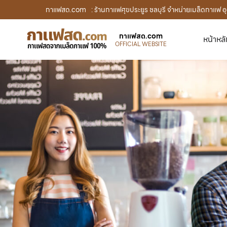
กาแฟสด.com
: ร้านกาแฟศุขประยูร ชลบุรี จำหน่ายเมล็ดกาแฟ
กาแฟสด.com
หน้าหล
OFFICIAL WEBSITE