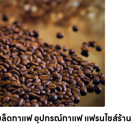
เมล็ดกาแฟ อุปกรณ์กาแฟ แฟรนไชส์ร้าน