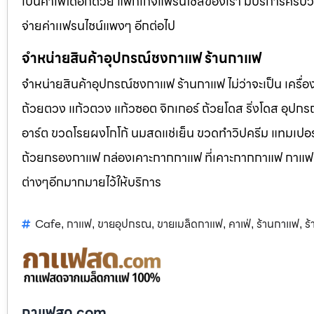
เป็นคาเฟ่ได้อีกด้วย แพ็กเกจแฟรนไชส์ของเรา มีบริการครบวงจ
จ่ายค่าเเฟรนไชน์แพงๆ อีกต่อไป
จำหน่ายสินค้าอุปกรณ์ชงกาแฟ ร้านกาแฟ
จำหน่ายสินค้าอุปกรณ์ชงกาแฟ ร้านกาแฟ ไม่ว่าจะเป็น เครื่
ถ้วยตวง แก้วตวง แก้วซอต จิกเกอร์ ถ้วยโดส ริ่งโดส อุปก
อาร์ต ขวดโรยผงโกโก้ นมสดแช่เย็น ขวดทำวิปครีม แทมเปอร์
ถ้วยกรองกาแฟ กล่องเคาะกากกาแฟ ที่เคาะกากกาแฟ กาแฟหัวป
ต่างๆอีกมากมายไว้ให้บริการ
Cafe
กาแฟ
ขายอุปกรณ
ขายเมล็ดกาแฟ
คาเฟ่
ร้านกาแฟ
ร
,
,
,
,
,
,
กาแฟสด.com