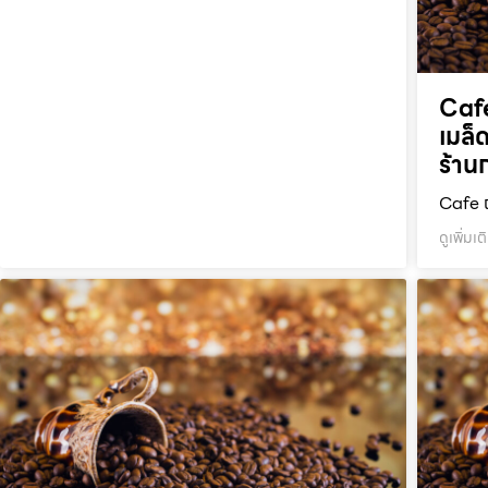
Cafe
เมล็
ร้าน
Cafe ถ
ดูเพิ่มเต