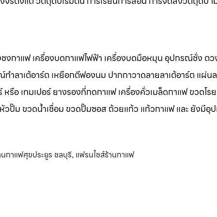
รตั้งแต่ วัตถุดิบเริ่มต้น การเรียนการสอน การจัดส่งวัตถุดิบ ไม
องชงกาแฟ เครื่องบดกาแฟไฟฟ้า เครื่องบดมือหมุน อุปกรณ์ชั่ง ต
รณ์ทำลาเต้อาร์ต เหยือกตีฟองนม ปากกาวาดลายลาเต้อาร์ต แผ่นล
 หรือ เทมเปอร์ ยางรองที่กดกาแฟ เครื่องคั่วเมล็ดกาแฟ ขวดโรย
ั๊ม ขวดน้ำเชื่อม ขวดปั๊มซอส ถ้วยแก้ว แก้วกาแฟ และ ยังมีอุ
้านกาแฟศุขประยูร ชลบุรี
แฟรนไชส์ร้านกาแฟ
,