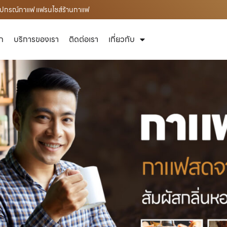
 อุปกรณ์กาแฟ แฟรนไชส์ร้านกาแฟ
ัก
บริการของเรา
ติดต่อเรา
เกี่ยวกับ