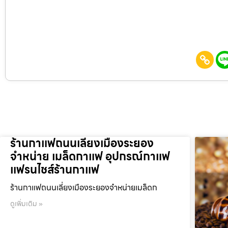
ร้านกาแฟถนนเลี่ยงเมืองระยอง
จำหน่าย เมล็ดกาแฟ อุปกรณ์กาแฟ
แฟรนไชส์ร้านกาแฟ
ร้านกาแฟถนนเลี่ยงเมืองระยองจำหน่ายเมล็ดก
ดูเพิ่มเติม »