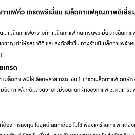
ดกาแฟคั่ว เกรดพรีเมี่ยม เมล็ดกาแฟคุณภาพดีเยี่ย
เมี่ยม เมล็ดกาแฟอาราบิก้า เมล็ดกาแฟไทยเกรดพรีเมี่ยม เมล็ดก
ี่ยวชาญ ทำให้รสชาติดี และ ลงตัวยิ่งขึ้น ทางร้านมีเมล็ดกาแฟจำ
นๆ
ายเกรด
เมล็ดกาแฟมีให้เลือกหลายเกรด เช่น 1. เกรดเมล็ดกาแฟแตกหัก ต
ัวเมล็ดกาแฟจะเต็มสวยงามไม่มีรอยแตกหักของกาแฟ 3. คัดเกรดพิเ
้ที่ต้องการลงทุน ในยุคนี้เลยทีเดียว ไม่ใช่เพียงแค่ร้านกาแฟ แต่