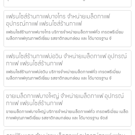
แฟรนไชส์ร้านกาแฟบางไทร จำหน่ายเมล็ดกาแฟ
อุปกรณ์กาแฟ แฟรนไชส์ร้านกาแฟ
แฟรนไชส์ร้านกาแฟบางไทร บริการจำหน่ายเมล็ดกาแฟคั่ว เกรดพรีเมี่ยม
เมล็ดกาแฟคุณภาพดีเยี่ยม รสชาติกลมกล่อม และ ได้มาตรฐาน จั
แฟรนไชส์ร้านกาแฟบ่อวิน จำหน่ายเมล็ดกาแฟ อุปกรณ์
กาแฟ แฟรนไชส์ร้านกาแฟ
แฟรนไชส์ร้านกาแฟบ่อวิน บริการจำหน่ายเมล็ดกาแฟคั่ว เกรดพรีเมี่ยม
เมล็ดกาแฟคุณภาพดีเยี่ยม รสชาติกลมกล่อม และ ได้มาตรฐาน จั
ขายเมล็ดกาแฟบางใหญ่ จำหน่ายเมล็ดกาแฟ อุปกรณ์
กาแฟ แฟรนไชส์ร้านกาแฟ
ขายเมล็ดกาแฟบางใหญ่ บริการจำหน่ายเมล็ดกาแฟคั่ว เกรดพรีเมี่ยม เมล็ด
กาแฟคุณภาพดีเยี่ยม รสชาติกลมกล่อม และ ได้มาตรฐาน จัดส่