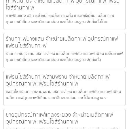
คาเฟ่ดินแดง จำหน่ายเมล็ดกาแฟ อุปกรณ์กาแฟ แฟรน
ไชส์ร้านกาแฟ
คาเฟ่ดินแดง บริการจำหน่ายเมล็ดกาแฟคั่ว เกรดพรีเมี่ยม เมล็ดกาแฟ
คุณภาพดีเยี่ยม รสชาติกลมกล่อม และ ได้มาตรฐาน จัดส่งทั่วไทย
ร้านกาแฟบางแสน จำหน่ายเมล็ดกาแฟ อุปกรณ์กาแฟ
แฟรนไชส์ร้านกาแฟ
ร้านกาแฟบางแสน บริการจำหน่ายเมล็ดกาแฟคั่ว เกรดพรีเมี่ยม เมล็ดกาแฟ
คุณภาพดีเยี่ยม รสชาติกลมกล่อม และ ได้มาตรฐาน จัดส่งทั่ว
แฟรนไชส์ร้านกาแฟสามพราน จำหน่ายเมล็ดกาแฟ
อุปกรณ์กาแฟ แฟรนไชส์ร้านกาแฟ
แฟรนไชส์ร้านกาแฟสามพราน บริการจำหน่ายเมล็ดกาแฟคั่ว เกรดพรีเมี่ยม
เมล็ดกาแฟคุณภาพดีเยี่ยม รสชาติกลมกล่อม และ ได้มาตรฐาน จ
ขายอุปกรณ์กาแฟแกลงระยอง จำหน่ายเมล็ดกาแฟ
อุปกรณ์กาแฟ แฟรนไชส์ร้านกาแฟ