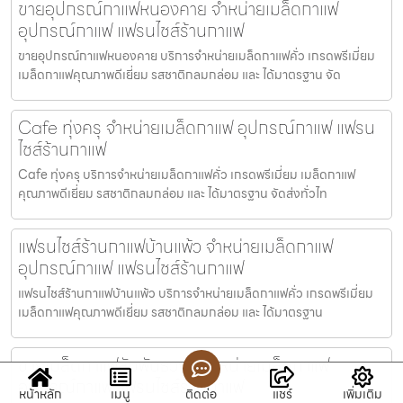
ขายอุปกรณ์กาแฟหนองคาย จำหน่ายเมล็ดกาแฟ
อุปกรณ์กาแฟ แฟรนไชส์ร้านกาแฟ
ขายอุปกรณ์กาแฟหนองคาย บริการจำหน่ายเมล็ดกาแฟคั่ว เกรดพรีเมี่ยม
เมล็ดกาแฟคุณภาพดีเยี่ยม รสชาติกลมกล่อม และ ได้มาตรฐาน จัด
Cafe ทุ่งครุ จำหน่ายเมล็ดกาแฟ อุปกรณ์กาแฟ แฟรน
ไชส์ร้านกาแฟ
Cafe ทุ่งครุ บริการจำหน่ายเมล็ดกาแฟคั่ว เกรดพรีเมี่ยม เมล็ดกาแฟ
คุณภาพดีเยี่ยม รสชาติกลมกล่อม และ ได้มาตรฐาน จัดส่งทั่วไท
แฟรนไชส์ร้านกาแฟบ้านแพ้ว จำหน่ายเมล็ดกาแฟ
อุปกรณ์กาแฟ แฟรนไชส์ร้านกาแฟ
แฟรนไชส์ร้านกาแฟบ้านแพ้ว บริการจำหน่ายเมล็ดกาแฟคั่ว เกรดพรีเมี่ยม
เมล็ดกาแฟคุณภาพดีเยี่ยม รสชาติกลมกล่อม และ ได้มาตรฐาน
ขายเมล็ดกาแฟสัมพันธวงศ์ จำหน่ายเมล็ดกาแฟ
อุปกรณ์กาแฟ แฟรนไชส์ร้านกาแฟ
หน้าหลัก
เมนู
ติดต่อ
แชร์
เพิ่มเติม