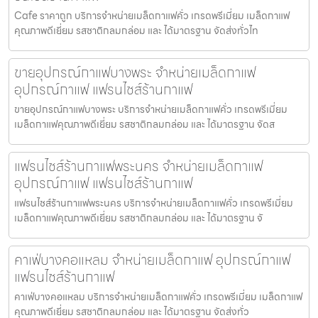
Cafe ราคาถูก บริการจำหน่ายเมล็ดกาแฟคั่ว เกรดพรีเมี่ยม เมล็ดกาแฟ
คุณภาพดีเยี่ยม รสชาติกลมกล่อม และ ได้มาตรฐาน จัดส่งทั่วไท
ขายอุปกรณ์กาแฟบางพระ จำหน่ายเมล็ดกาแฟ
อุปกรณ์กาแฟ แฟรนไชส์ร้านกาแฟ
ขายอุปกรณ์กาแฟบางพระ บริการจำหน่ายเมล็ดกาแฟคั่ว เกรดพรีเมี่ยม
เมล็ดกาแฟคุณภาพดีเยี่ยม รสชาติกลมกล่อม และ ได้มาตรฐาน จัดส
แฟรนไชส์ร้านกาแฟพระนคร จำหน่ายเมล็ดกาแฟ
อุปกรณ์กาแฟ แฟรนไชส์ร้านกาแฟ
แฟรนไชส์ร้านกาแฟพระนคร บริการจำหน่ายเมล็ดกาแฟคั่ว เกรดพรีเมี่ยม
เมล็ดกาแฟคุณภาพดีเยี่ยม รสชาติกลมกล่อม และ ได้มาตรฐาน จั
คาเฟ่บางคอแหลม จำหน่ายเมล็ดกาแฟ อุปกรณ์กาแฟ
แฟรนไชส์ร้านกาแฟ
คาเฟ่บางคอแหลม บริการจำหน่ายเมล็ดกาแฟคั่ว เกรดพรีเมี่ยม เมล็ดกาแฟ
คุณภาพดีเยี่ยม รสชาติกลมกล่อม และ ได้มาตรฐาน จัดส่งทั่ว