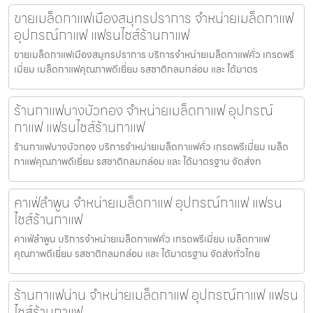
ขายเมล็ดกาแฟเมืองสมุทรปราการ จำหน่ายเมล็ดกาแฟ
อุปกรณ์กาแฟ แฟรนไชส์ร้านกาแฟ
ขายเมล็ดกาแฟเมืองสมุทรปราการ บริการจำหน่ายเมล็ดกาแฟคั่ว เกรดพรี
เมี่ยม เมล็ดกาแฟคุณภาพดีเยี่ยม รสชาติกลมกล่อม และ ได้มาตร
ร้านกาแฟบางบัวทอง จำหน่ายเมล็ดกาแฟ อุปกรณ์
กาแฟ แฟรนไชส์ร้านกาแฟ
ร้านกาแฟบางบัวทอง บริการจำหน่ายเมล็ดกาแฟคั่ว เกรดพรีเมี่ยม เมล็ด
กาแฟคุณภาพดีเยี่ยม รสชาติกลมกล่อม และ ได้มาตรฐาน จัดส่งท
คาเฟ่ลำพูน จำหน่ายเมล็ดกาแฟ อุปกรณ์กาแฟ แฟรน
ไชส์ร้านกาแฟ
คาเฟ่ลำพูน บริการจำหน่ายเมล็ดกาแฟคั่ว เกรดพรีเมี่ยม เมล็ดกาแฟ
คุณภาพดีเยี่ยม รสชาติกลมกล่อม และ ได้มาตรฐาน จัดส่งทั่วไทย
ร้านกาแฟน่าน จำหน่ายเมล็ดกาแฟ อุปกรณ์กาแฟ แฟรน
ไชส์ร้านกาแฟ