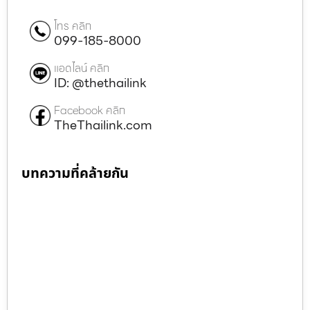
โทร คลิก
099-185-8000
แอดไลน์ คลิก
ID: @thethailink
Facebook คลิก
TheThailink.com
บทความที่คล้ายกัน