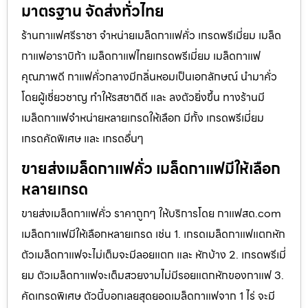
มาตรฐาน จัดส่งทั่วไทย
ร้านกาแฟศรีราชา จำหน่ายเมล็ดกาแฟคั่ว เกรดพรีเมี่ยม เมล็ด
กาแฟอาราบิก้า เมล็ดกาแฟไทยเกรดพรีเมี่ยม เมล็ดกาแฟ
คุณภาพดี กาแฟคั่วกลางมีกลิ่นหอมเป็นเอกลักษณ์ นำมาคั่ว
โดยผู้เชี่ยวชาญ ทำให้รสชาติดี และ ลงตัวยิ่งขึ้น ทางร้านมี
เมล็ดกาแฟจำหน่ายหลายเกรดให้เลือก มีทั้ง เกรดพรีเมี่ยม
เกรดคัดพิเศษ และ เกรดอื่นๆ
ขายส่งเมล็ดกาแฟคั่ว เมล็ดกาแฟมีให้เลือก
หลายเกรด
ขายส่งเมล็ดกาแฟคั่ว ราคาถูกๆ ให้บริการโดย กาแฟสด.com
เมล็ดกาแฟมีให้เลือกหลายเกรด เช่น 1. เกรดเมล็ดกาแฟแตกหัก
ตัวเมล็ดกาแฟจะไม่เต็มจะมีลอยแตก และ หักบ้าง 2. เกรดพรีเมี่
ยม ตัวเมล็ดกาแฟจะเต็มสวยงามไม่มีรอยแตกหักของกาแฟ 3.
คัดเกรดพิเศษ ตัวนี้บอกเลยสุดยอดเมล็ดกาแฟจาก 1 ไร่ จะมี