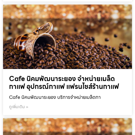
Cafe นิคมพัฒนาระยอง จำหน่ายเมล็ด
กาแฟ อุปกรณ์กาแฟ แฟรนไชส์ร้านกาแฟ
Cafe นิคมพัฒนาระยอง บริการจำหน่ายเมล็ดกา
ดูเพิ่มเติม »