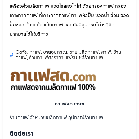
เครื่องคั่วเมล็ดกาแฟ ขวดโรยผงโกโก้ ถ้วยกรองกาแฟ กล่อง
เคาะกากกาแฟ ที่เคาะกากกาแฟ กาแฟหัวปั๊ม ขวดน้ำเชื่อม ขวด
ปั๊มซอส ถ้วยแก้ว แก้วกาแฟ และ ยังมีอุปกรณ์ต่างๆอีก
มากมายไว้ให้บริการ
Cafe
กาแฟ
ขายอุปกรณ
ขายเมล็ดกาแฟ
คาเฟ่
ร้าน
,
,
,
,
,
กาแฟ
ร้านกาแฟศรีราชา
แฟรนไชส์ร้านกาแฟ
,
,
กาแฟสด.com
ร้านกาแฟ จำหน่ายเมล็ดกาแฟ อุปกรณ์ร้านกาแฟ
ติดต่อเรา