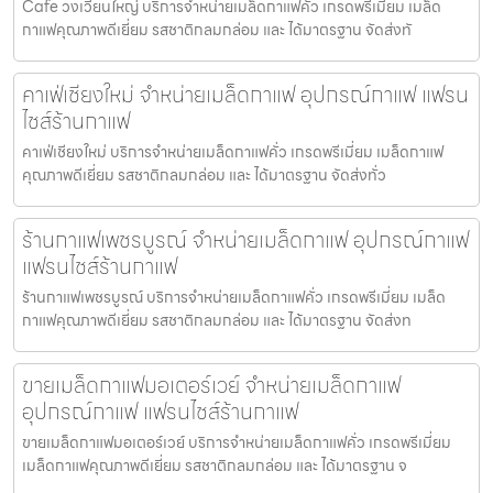
Cafe วงเวียนใหญ่ บริการจำหน่ายเมล็ดกาแฟคั่ว เกรดพรีเมี่ยม เมล็ด
กาแฟคุณภาพดีเยี่ยม รสชาติกลมกล่อม และ ได้มาตรฐาน จัดส่งทั
คาเฟ่เชียงใหม่ จำหน่ายเมล็ดกาแฟ อุปกรณ์กาแฟ แฟรน
ไชส์ร้านกาแฟ
คาเฟ่เชียงใหม่ บริการจำหน่ายเมล็ดกาแฟคั่ว เกรดพรีเมี่ยม เมล็ดกาแฟ
คุณภาพดีเยี่ยม รสชาติกลมกล่อม และ ได้มาตรฐาน จัดส่งทั่ว
ร้านกาแฟเพชรบูรณ์ จำหน่ายเมล็ดกาแฟ อุปกรณ์กาแฟ
แฟรนไชส์ร้านกาแฟ
ร้านกาแฟเพชรบูรณ์ บริการจำหน่ายเมล็ดกาแฟคั่ว เกรดพรีเมี่ยม เมล็ด
กาแฟคุณภาพดีเยี่ยม รสชาติกลมกล่อม และ ได้มาตรฐาน จัดส่งท
ขายเมล็ดกาแฟมอเตอร์เวย์ จำหน่ายเมล็ดกาแฟ
อุปกรณ์กาแฟ แฟรนไชส์ร้านกาแฟ
ขายเมล็ดกาแฟมอเตอร์เวย์ บริการจำหน่ายเมล็ดกาแฟคั่ว เกรดพรีเมี่ยม
เมล็ดกาแฟคุณภาพดีเยี่ยม รสชาติกลมกล่อม และ ได้มาตรฐาน จ