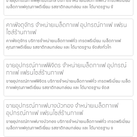
ขายอุปกรณ์กาแฟพุทธมณฑล บริการจำหน่ายเมล็ดกาแฟคั่ว เกรดพรีเมี่ยม
เมล็ดกาแฟคุณภาพดีเยี่ยม รสชาติกลมกล่อม และ ได้มาตรฐาน จั
คาเฟ่จตุจักร จำหน่ายเมล็ดกาแฟ อุปกรณ์กาแฟ แฟรน
ไชส์ร้านกาแฟ
คาเฟ่จตุจักร บริการจำหน่ายเมล็ดกาแฟคั่ว เกรดพรีเมี่ยม เมล็ดกาแฟ
คุณภาพดีเยี่ยม รสชาติกลมกล่อม และ ได้มาตรฐาน จัดส่งทั่วไท
ขายอุปกรณ์กาแฟพิจิตร จำหน่ายเมล็ดกาแฟ อุปกรณ์
กาแฟ แฟรนไชส์ร้านกาแฟ
ขายอุปกรณ์กาแฟพิจิตร บริการจำหน่ายเมล็ดกาแฟคั่ว เกรดพรีเมี่ยม เมล็ด
กาแฟคุณภาพดีเยี่ยม รสชาติกลมกล่อม และ ได้มาตรฐาน จัดส
ขายอุปกรณ์กาแฟบางบัวทอง จำหน่ายเมล็ดกาแฟ
อุปกรณ์กาแฟ แฟรนไชส์ร้านกาแฟ
ขายอุปกรณ์กาแฟบางบัวทอง บริการจำหน่ายเมล็ดกาแฟคั่ว เกรดพรีเมี่ยม
เมล็ดกาแฟคุณภาพดีเยี่ยม รสชาติกลมกล่อม และ ได้มาตรฐาน จ