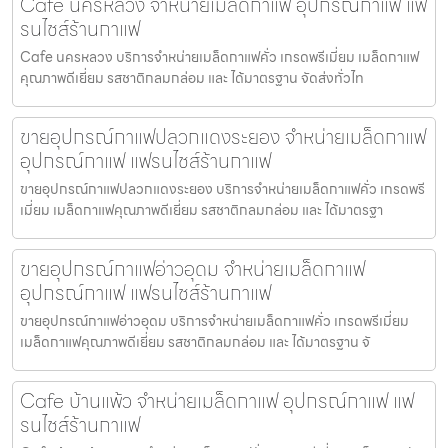
Cafe นครหลวง จำหน่ายเมล็ดกาแฟ อุปกรณ์กาแฟ แฟ
รนไชส์ร้านกาแฟ
Cafe นครหลวง บริการจำหน่ายเมล็ดกาแฟคั่ว เกรดพรีเมี่ยม เมล็ดกาแฟ
คุณภาพดีเยี่ยม รสชาติกลมกล่อม และ ได้มาตรฐาน จัดส่งทั่วไท
ขายอุปกรณ์กาแฟปลวกแดงระยอง จำหน่ายเมล็ดกาแฟ
อุปกรณ์กาแฟ แฟรนไชส์ร้านกาแฟ
ขายอุปกรณ์กาแฟปลวกแดงระยอง บริการจำหน่ายเมล็ดกาแฟคั่ว เกรดพรี
เมี่ยม เมล็ดกาแฟคุณภาพดีเยี่ยม รสชาติกลมกล่อม และ ได้มาตรฐา
ขายอุปกรณ์กาแฟอ่าวอุดม จำหน่ายเมล็ดกาแฟ
อุปกรณ์กาแฟ แฟรนไชส์ร้านกาแฟ
ขายอุปกรณ์กาแฟอ่าวอุดม บริการจำหน่ายเมล็ดกาแฟคั่ว เกรดพรีเมี่ยม
เมล็ดกาแฟคุณภาพดีเยี่ยม รสชาติกลมกล่อม และ ได้มาตรฐาน จั
Cafe บ้านแพ้ว จำหน่ายเมล็ดกาแฟ อุปกรณ์กาแฟ แฟ
รนไชส์ร้านกาแฟ