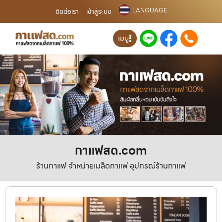
LANGUAGE
ติดต่อเรา
เข้าสู่ระบบ
เมนู
กาแฟสด.com
ร้านกาแฟ จำหน่ายเมล็ดกาแฟ อุปกรณ์ร้านกาแฟ