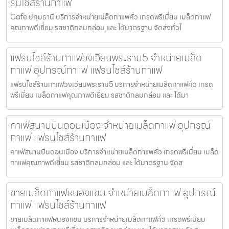
รนไชส์ร้านกาแฟ
Cafe ปทุมธานี บริการจำหน่ายเมล็ดกาแฟคั่ว เกรดพรีเมี่ยม เมล็ดกาแฟ
คุณภาพดีเยี่ยม รสชาติกลมกล่อม และ ได้มาตรฐาน จัดส่งทั่วไ
แฟรนไชส์ร้านกาแฟวงเวียนพระราม5 จำหน่ายเมล็ด
กาแฟ อุปกรณ์กาแฟ แฟรนไชส์ร้านกาแฟ
แฟรนไชส์ร้านกาแฟวงเวียนพระราม5 บริการจำหน่ายเมล็ดกาแฟคั่ว เกรด
พรีเมี่ยม เมล็ดกาแฟคุณภาพดีเยี่ยม รสชาติกลมกล่อม และ ได้มา
คาเฟ่สนามบินดอนเมือง จำหน่ายเมล็ดกาแฟ อุปกรณ์
กาแฟ แฟรนไชส์ร้านกาแฟ
คาเฟ่สนามบินดอนเมือง บริการจำหน่ายเมล็ดกาแฟคั่ว เกรดพรีเมี่ยม เมล็ด
กาแฟคุณภาพดีเยี่ยม รสชาติกลมกล่อม และ ได้มาตรฐาน จัดส
ขายเมล็ดกาแฟหนองแขม จำหน่ายเมล็ดกาแฟ อุปกรณ์
กาแฟ แฟรนไชส์ร้านกาแฟ
ขายเมล็ดกาแฟหนองแขม บริการจำหน่ายเมล็ดกาแฟคั่ว เกรดพรีเมี่ยม