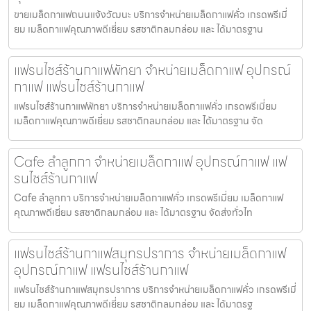
ขายเมล็ดกาแฟถนนแจ้งวัฒนะ บริการจำหน่ายเมล็ดกาแฟคั่ว เกรดพรีเมี่
ยม เมล็ดกาแฟคุณภาพดีเยี่ยม รสชาติกลมกล่อม และ ได้มาตรฐาน
แฟรนไชส์ร้านกาแฟพัทยา จำหน่ายเมล็ดกาแฟ อุปกรณ์
กาแฟ แฟรนไชส์ร้านกาแฟ
แฟรนไชส์ร้านกาแฟพัทยา บริการจำหน่ายเมล็ดกาแฟคั่ว เกรดพรีเมี่ยม
เมล็ดกาแฟคุณภาพดีเยี่ยม รสชาติกลมกล่อม และ ได้มาตรฐาน จัด
Cafe ลำลูกกา จำหน่ายเมล็ดกาแฟ อุปกรณ์กาแฟ แฟ
รนไชส์ร้านกาแฟ
Cafe ลำลูกกา บริการจำหน่ายเมล็ดกาแฟคั่ว เกรดพรีเมี่ยม เมล็ดกาแฟ
คุณภาพดีเยี่ยม รสชาติกลมกล่อม และ ได้มาตรฐาน จัดส่งทั่วไท
แฟรนไชส์ร้านกาแฟสมุทรปราการ จำหน่ายเมล็ดกาแฟ
อุปกรณ์กาแฟ แฟรนไชส์ร้านกาแฟ
แฟรนไชส์ร้านกาแฟสมุทรปราการ บริการจำหน่ายเมล็ดกาแฟคั่ว เกรดพรีเมี่
ยม เมล็ดกาแฟคุณภาพดีเยี่ยม รสชาติกลมกล่อม และ ได้มาตรฐ