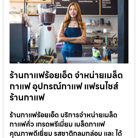
ร้านกาแฟร้อยเอ็ด จำหน่ายเมล็ด
กาแฟ อุปกรณ์กาแฟ แฟรนไชส์
ร้านกาแฟ
ร้านกาแฟร้อยเอ็ด บริการจำหน่ายเมล็ด
กาแฟคั่ว เกรดพรีเมี่ยม เมล็ดกาแฟ
คุณภาพดีเยี่ยม รสชาติกลมกล่อม และ ได้