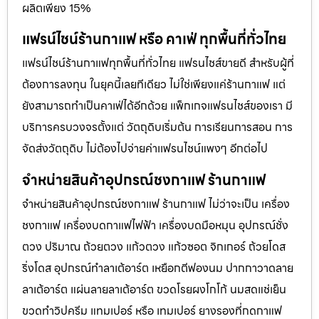
ผลิตเพียง 15%
แฟรน์ไชน์ร้านกาแฟ หรือ คาเฟ่ ทุกพื้นที่ทั่วไทย
แฟรน์ไชน์ร้านกาแฟทุกพื้นที่ทั่วไทย แฟรนไชส์ขายดี สำหรับผู้ที่
ต้องการลงทุน ในยุคนี้เลยทีเดียว ไม่ใช่เพียงแค่ร้านกาแฟ แต่
ยังสามารถทำเป็นคาเฟ่ได้อีกด้วย แพ็กเกจแฟรนไชส์ของเรา มี
บริการครบวงจรตั้งแต่ วัตถุดิบเริ่มต้น การเรียนการสอน การ
จัดส่งวัตถุดิบ ไม่ต้องไปจ่ายค่าเเฟรนไชน์แพงๆ อีกต่อไป
จำหน่ายสินค้าอุปกรณ์ชงกาแฟ ร้านกาแฟ
จำหน่ายสินค้าอุปกรณ์ชงกาแฟ ร้านกาแฟ ไม่ว่าจะเป็น เครื่อง
ชงกาแฟ เครื่องบดกาแฟไฟฟ้า เครื่องบดมือหมุน อุปกรณ์ชั่ง
ตวง ปริมาณ ถ้วยตวง แก้วตวง แก้วซอต จิกเกอร์ ถ้วยโดส
ริ่งโดส อุปกรณ์ทำลาเต้อาร์ต เหยือกตีฟองนม ปากกาวาดลาย
ลาเต้อาร์ต แผ่นลายลาเต้อาร์ต ขวดโรยผงโกโก้ นมสดแช่เย็น
ขวดทำวิปครีม แทมเปอร์ หรือ เทมเปอร์ ยางรองที่กดกาแฟ