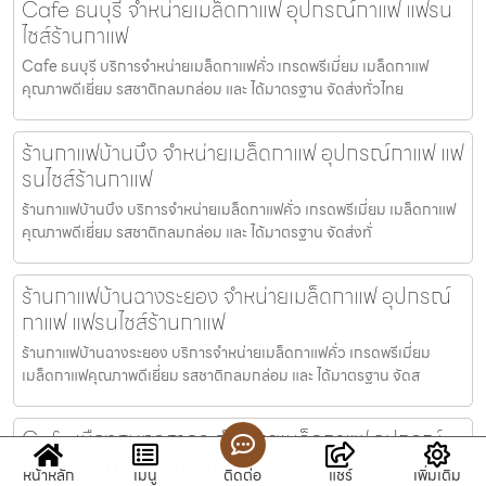
Cafe ธนบุรี จำหน่ายเมล็ดกาแฟ อุปกรณ์กาแฟ แฟรน
ไชส์ร้านกาแฟ
Cafe ธนบุรี บริการจำหน่ายเมล็ดกาแฟคั่ว เกรดพรีเมี่ยม เมล็ดกาแฟ
คุณภาพดีเยี่ยม รสชาติกลมกล่อม และ ได้มาตรฐาน จัดส่งทั่วไทย
ร้านกาแฟบ้านบึง จำหน่ายเมล็ดกาแฟ อุปกรณ์กาแฟ แฟ
รนไชส์ร้านกาแฟ
ร้านกาแฟบ้านบึง บริการจำหน่ายเมล็ดกาแฟคั่ว เกรดพรีเมี่ยม เมล็ดกาแฟ
คุณภาพดีเยี่ยม รสชาติกลมกล่อม และ ได้มาตรฐาน จัดส่งทั่
ร้านกาแฟบ้านฉางระยอง จำหน่ายเมล็ดกาแฟ อุปกรณ์
กาแฟ แฟรนไชส์ร้านกาแฟ
ร้านกาแฟบ้านฉางระยอง บริการจำหน่ายเมล็ดกาแฟคั่ว เกรดพรีเมี่ยม
เมล็ดกาแฟคุณภาพดีเยี่ยม รสชาติกลมกล่อม และ ได้มาตรฐาน จัดส
Cafe เมืองสมุทรสาคร จำหน่ายเมล็ดกาแฟ อุปกรณ์
กาแฟ แฟรนไชส์ร้านกาแฟ
หน้าหลัก
เมนู
ติดต่อ
แชร์
เพิ่มเติม