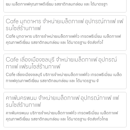
ยม เมล็ดกาแฟคุณภาพดีเยี่ยม รสชาติกลมกล่อม และ ได้มาตรฐา
Cafe มุกดาหาร จำหน่ายเมล็ดกาแฟ อุปกรณ์กาแฟ แฟ
รนไชส์ร้านกาแฟ
Cafe มุกดาหาร บริการจำหน่ายเมล็ดกาแฟคั่ว เกรดพรีเมี่ยม เมล็ดกาแฟ
คุณภาพดีเยี่ยม รสชาติกลมกล่อม และ ได้มาตรฐาน จัดส่งทั่วไ
Cafe เลี่องเมืองชลบุรี จำหน่ายเมล็ดกาแฟ อุปกรณ์
กาแฟ แฟรนไชส์ร้านกาแฟ
Cafe เลี่องเมืองชลบุรี บริการจำหน่ายเมล็ดกาแฟคั่ว เกรดพรีเมี่ยม เมล็ด
กาแฟคุณภาพดีเยี่ยม รสชาติกลมกล่อม และ ได้มาตรฐาน จั
คาเฟ่นครพนม จำหน่ายเมล็ดกาแฟ อุปกรณ์กาแฟ แฟ
รนไชส์ร้านกาแฟ
คาเฟ่นครพนม บริการจำหน่ายเมล็ดกาแฟคั่ว เกรดพรีเมี่ยม เมล็ดกาแฟ
คุณภาพดีเยี่ยม รสชาติกลมกล่อม และ ได้มาตรฐาน จัดส่งทั่วไทย