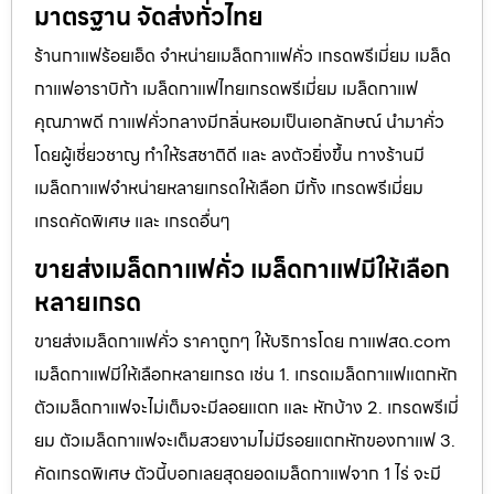
มาตรฐาน จัดส่งทั่วไทย
ร้านกาแฟร้อยเอ็ด จำหน่ายเมล็ดกาแฟคั่ว เกรดพรีเมี่ยม เมล็ด
กาแฟอาราบิก้า เมล็ดกาแฟไทยเกรดพรีเมี่ยม เมล็ดกาแฟ
คุณภาพดี กาแฟคั่วกลางมีกลิ่นหอมเป็นเอกลักษณ์ นำมาคั่ว
โดยผู้เชี่ยวชาญ ทำให้รสชาติดี และ ลงตัวยิ่งขึ้น ทางร้านมี
เมล็ดกาแฟจำหน่ายหลายเกรดให้เลือก มีทั้ง เกรดพรีเมี่ยม
เกรดคัดพิเศษ และ เกรดอื่นๆ
ขายส่งเมล็ดกาแฟคั่ว เมล็ดกาแฟมีให้เลือก
หลายเกรด
ขายส่งเมล็ดกาแฟคั่ว ราคาถูกๆ ให้บริการโดย กาแฟสด.com
เมล็ดกาแฟมีให้เลือกหลายเกรด เช่น 1. เกรดเมล็ดกาแฟแตกหัก
ตัวเมล็ดกาแฟจะไม่เต็มจะมีลอยแตก และ หักบ้าง 2. เกรดพรีเมี่
ยม ตัวเมล็ดกาแฟจะเต็มสวยงามไม่มีรอยแตกหักของกาแฟ 3.
คัดเกรดพิเศษ ตัวนี้บอกเลยสุดยอดเมล็ดกาแฟจาก 1 ไร่ จะมี