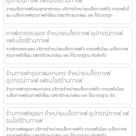
อุปกรณ์กาแฟ แฟรนไชส์ร้านกาแฟ
ขายเมล็ดกาแฟนิคมอุตสาหกรรม บริการจำหน่ายเมล็ดกาแฟคั่ว เกรดพรีเมี่
ยม เมล็ดกาแฟคุณภาพดีเยี่ยม รสชาติกลมกล่อม และ ได้มาตรฐา
คาเฟ่แกลงระยอง จำหน่ายเมล็ดกาแฟ อุปกรณ์กาแฟ
แฟรนไชส์ร้านกาแฟ
คาเฟ่แกลงระยอง บริการจำหน่ายเมล็ดกาแฟคั่ว เกรดพรีเมี่ยม เมล็ดกาแฟ
คุณภาพดีเยี่ยม รสชาติกลมกล่อม และ ได้มาตรฐาน จัดส่งทั่ว
ร้านกาแฟกรุงเทพมหานคร จำหน่ายเมล็ดกาแฟ
อุปกรณ์กาแฟ แฟรนไชส์ร้านกาแฟ
ร้านกาแฟกรุงเทพมหานคร บริการจำหน่ายเมล็ดกาแฟคั่ว เกรดพรีเมี่ยม
เมล็ดกาแฟคุณภาพดีเยี่ยม รสชาติกลมกล่อม และ ได้มาตรฐาน จัด
ร้านกาแฟอยุธยา จำหน่ายเมล็ดกาแฟ อุปกรณ์กาแฟ แฟ
รนไชส์ร้านกาแฟ
ร้านกาแฟอยุธยา บริการจำหน่ายเมล็ดกาแฟคั่ว เกรดพรีเมี่ยม เมล็ดกาแฟ
คุณภาพดีเยี่ยม รสชาติกลมกล่อม และ ได้มาตรฐาน จัดส่งทั่ว