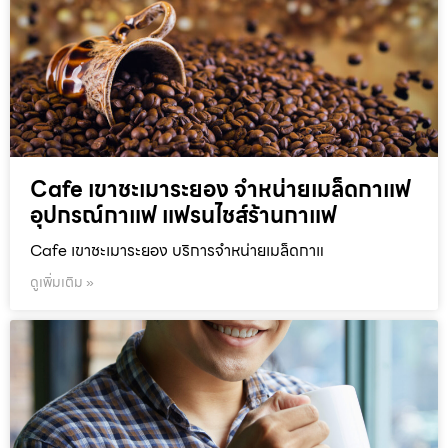
Cafe เขาชะเมาระยอง จำหน่ายเมล็ดกาแฟ
อุปกรณ์กาแฟ แฟรนไชส์ร้านกาแฟ
Cafe เขาชะเมาระยอง บริการจำหน่ายเมล็ดกาแ
ดูเพิ่มเติม »