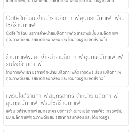
เมล็ดกาแฟคุณภาพดีเยี่ยม รสชาติกลมกล่อม และ ได้มาตรฐาน จัดส่
Cafe ใกล้ฉัน จำหน่ายเมล็ดกาแฟ อุปกรณ์กาแฟ แฟรน
ไชส์ร้านกาแฟ
Cafe ใกล้ฉัน บริการจำหน่ายเมล็ดกาแฟคั่ว เกรดพรีเมี่ยม เมล็ดกาแฟ
คุณภาพดีเยี่ยม รสชาติกลมกล่อม และ ได้มาตรฐาน จัดส่งทั่วไท
ร้านกาแฟพะเยา จำหน่ายเมล็ดกาแฟ อุปกรณ์กาแฟ แฟ
รนไชส์ร้านกาแฟ
ร้านกาแฟพะเยา บริการจำหน่ายเมล็ดกาแฟคั่ว เกรดพรีเมี่ยม เมล็ดกาแฟ
คุณภาพดีเยี่ยม รสชาติกลมกล่อม และ ได้มาตรฐาน จัดส่งทั่วไ
แฟรนไชส์ร้านกาแฟ สมุทรสาคร จำหน่ายเมล็ดกาแฟ
อุปกรณ์กาแฟ แฟรนไชส์ร้านกาแฟ
แฟรนไชส์ร้านกาแฟ สมุทรสาคร บริการจำหน่ายเมล็ดกาแฟคั่ว เกรดพรีเมี่
ยม เมล็ดกาแฟคุณภาพดีเยี่ยม รสชาติกลมกล่อม และ ได้มาตรฐา