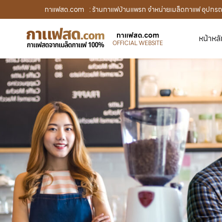
กาแฟสด.com
: ร้านกาแฟบ้านแพรก จำหน่ายเมล็ดกาแฟ อุปกร
กาแฟสด.com
หน้าหล
OFFICIAL WEBSITE