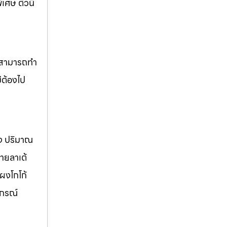
ศษ ตัวนี้
ยังสามารถทำ
่ต้องไป
วง ปริมาณ
ายลาเต้
ผงโกโก้
ปกรณ์