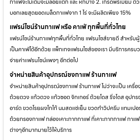
กาแฟจะไม่เต็มจะมีลอยแตก และ หักบ้าง 2. เกรดพรีเมี่ยม ต
บอกเลยสุดยอดเมล็ดกาแฟจาก 1 ไร่ จะมีผลิตเพียง 15%
แฟรน์ไชน์ร้านกาแฟ หรือ คาเฟ่ ทุกพื้นที่ทั่วไทย
แฟรน์ไชน์ร้านกาแฟทุกพื้นที่ทั่วไทย แฟรนไชส์ขายดี สำหรับผู
เป็นคาเฟ่ได้อีกด้วย แพ็กเกจแฟรนไชส์ของเรา มีบริการครบวงจ
จ่ายค่าเเฟรนไชน์แพงๆ อีกต่อไป
จำหน่ายสินค้าอุปกรณ์ชงกาแฟ ร้านกาแฟ
จำหน่ายสินค้าอุปกรณ์ชงกาแฟ ร้านกาแฟ ไม่ว่าจะเป็น เครื่
ถ้วยตวง แก้วตวง แก้วซอต จิกเกอร์ ถ้วยโดส ริ่งโดส อุปก
อาร์ต ขวดโรยผงโกโก้ นมสดแช่เย็น ขวดทำวิปครีม แทมเปอร์
ถ้วยกรองกาแฟ กล่องเคาะกากกาแฟ ที่เคาะกากกาแฟ กาแฟหัวป
ต่างๆอีกมากมายไว้ให้บริการ