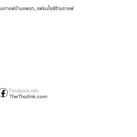
้านกาแฟบ้านแพรก
แฟรนไชส์ร้านกาแฟ
,
Facebook คลิก
TheThailink.com