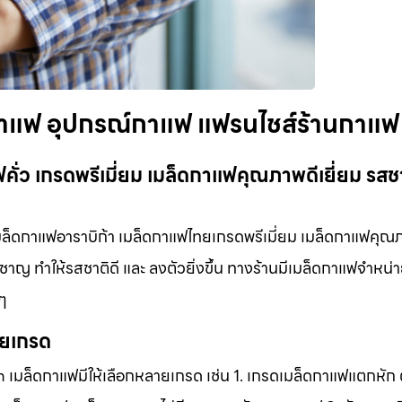
กาแฟ อุปกรณ์กาแฟ แฟรนไชส์ร้านกาแฟ
่ว เกรดพรีเมี่ยม เมล็ดกาแฟคุณภาพดีเยี่ยม รสช
เมล็ดกาแฟอาราบิก้า เมล็ดกาแฟไทยเกรดพรีเมี่ยม เมล็ดกาแฟคุณ
วชาญ ทำให้รสชาติดี และ ลงตัวยิ่งขึ้น ทางร้านมีเมล็ดกาแฟจำหน
นๆ
ายเกรด
เมล็ดกาแฟมีให้เลือกหลายเกรด เช่น 1. เกรดเมล็ดกาแฟแตกหัก ต