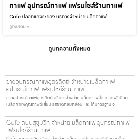
กาแฟ อุปกรณ์กาแฟ แฟรนไชส์ร้านกาแฟ
Cafe ปลวกแดงระยอง บริการจำหน่ายเมล็ดกาแฟ
ดูเพิ่มเติม »
ดูบทความทั้งหมด
ขายอุปกรณ์กาแฟอุตรดิตถ์ จำหน่ายเมล็ดกาแฟ
อุปกรณ์กาแฟ แฟรนไชส์ร้านกาแฟ
ขายอุปกรณ์กาแฟอุตรดิตถ์ บริการจำหน่ายเมล็ดกาแฟคั่ว เกรดพรีเมี่ยม
เมล็ดกาแฟคุณภาพดีเยี่ยม รสชาติกลมกล่อม และ ได้มาตรฐาน จ
Cafe ถนนสุขุมวิท จำหน่ายเมล็ดกาแฟ อุปกรณ์กาแฟ
แฟรนไชส์ร้านกาแฟ
Cafe ถนนสุขุมวิท บริการจำหน่ายเมล็ดกาแฟคั่ว เกรดพรีเมี่ยม เมล็ด