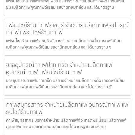
แฟรนไชส์ร้านกาแฟกำแพงเพชร บริการจำหน่ายเมล็ดกาแฟคั่ว เกรดพรีเมี่
ยม เมล็ดกาแฟคุณภาพดีเยี่ยม รสชาติกลมกล่อม และ ได้มาตรฐาน
แฟรนไชส์ร้านกาแฟราชบุรี จำหน่ายเมล็ดกาแฟ อุปกรณ์
กาแฟ แฟรนไชส์ร้านกาแฟ
แฟรนไชส์ร้านกาแฟราชบุรี บริการจำหน่ายเมล็ดกาแฟคั่ว เกรดพรีเมี่ยม
เมล็ดกาแฟคุณภาพดีเยี่ยม รสชาติกลมกล่อม และ ได้มาตรฐาน จ
ขายอุปกรณ์กาแฟปากเกร็ด จำหน่ายเมล็ดกาแฟ
อุปกรณ์กาแฟ แฟรนไชส์ร้านกาแฟ
ขายอุปกรณ์กาแฟปากเกร็ด บริการจำหน่ายเมล็ดกาแฟคั่ว เกรดพรีเมี่ยม
เมล็ดกาแฟคุณภาพดีเยี่ยม รสชาติกลมกล่อม และ ได้มาตรฐาน จั
คาเฟ่สมุทรสาคร จำหน่ายเมล็ดกาแฟ อุปกรณ์กาแฟ แฟ
รนไชส์ร้านกาแฟ
คาเฟ่สมุทรสาคร บริการจำหน่ายเมล็ดกาแฟคั่ว เกรดพรีเมี่ยม เมล็ดกาแฟ
คุณภาพดีเยี่ยม รสชาติกลมกล่อม และ ได้มาตรฐาน จัดส่งทั่ว