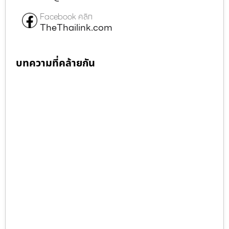
Facebook คลิก
TheThailink.com
บทความที่คล้ายกัน