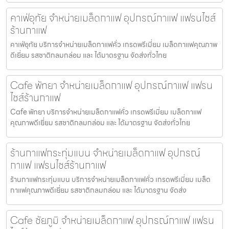
คาเฟ่อุทัย จำหน่ายเมล็ดกาแฟ อุปกรณ์กาแฟ แฟรนไชส์
ร้านกาแฟ
คาเฟ่อุทัย บริการจำหน่ายเมล็ดกาแฟคั่ว เกรดพรีเมี่ยม เมล็ดกาแฟคุณภาพ
ดีเยี่ยม รสชาติกลมกล่อม และ ได้มาตรฐาน จัดส่งทั่วไทย
Cafe พัทยา จำหน่ายเมล็ดกาแฟ อุปกรณ์กาแฟ แฟรน
ไชส์ร้านกาแฟ
Cafe พัทยา บริการจำหน่ายเมล็ดกาแฟคั่ว เกรดพรีเมี่ยม เมล็ดกาแฟ
คุณภาพดีเยี่ยม รสชาติกลมกล่อม และ ได้มาตรฐาน จัดส่งทั่วไทย
ร้านกาแฟกระทุ่มแบน จำหน่ายเมล็ดกาแฟ อุปกรณ์
กาแฟ แฟรนไชส์ร้านกาแฟ
ร้านกาแฟกระทุ่มแบน บริการจำหน่ายเมล็ดกาแฟคั่ว เกรดพรีเมี่ยม เมล็ด
กาแฟคุณภาพดีเยี่ยม รสชาติกลมกล่อม และ ได้มาตรฐาน จัดส่ง
Cafe ชัยภูมิ จำหน่ายเมล็ดกาแฟ อุปกรณ์กาแฟ แฟรน