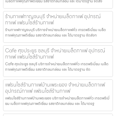
เมล็ดกาแฟคุณภาพดีเยี่ยม รสชาติกลมกล่อม และ ได้มาตรฐาน จัดส่ง
ร้านกาแฟกาญจนบุรี จำหน่ายเมล็ดกาแฟ อุปกรณ์
กาแฟ แฟรนไชส์ร้านกาแฟ
ร้านกาแฟกาญจนบุรี บริการจำหน่ายเมล็ดกาแฟคั่ว เกรดพรีเมี่ยม เมล็ด
กาแฟคุณภาพดีเยี่ยม รสชาติกลมกล่อม และ ได้มาตรฐาน จัดส่งท
Cafe ศุขประยูร ชลบุรี จำหน่ายเมล็ดกาแฟ อุปกรณ์
กาแฟ แฟรนไชส์ร้านกาแฟ
Cafe ศุขประยูร ชลบุรี บริการจำหน่ายเมล็ดกาแฟคั่ว เกรดพรีเมี่ยม เมล็ด
กาแฟคุณภาพดีเยี่ยม รสชาติกลมกล่อม และ ได้มาตรฐาน จัด
แฟรนไชส์ร้านกาแฟบ้านเพระยอง จำหน่ายเมล็ดกาแฟ
อุปกรณ์กาแฟ แฟรนไชส์ร้านกาแฟ
แฟรนไชส์ร้านกาแฟบ้านเพระยอง บริการจำหน่ายเมล็ดกาแฟคั่ว เกรดพรีเมี่
ยม เมล็ดกาแฟคุณภาพดีเยี่ยม รสชาติกลมกล่อม และ ได้มาตรฐ