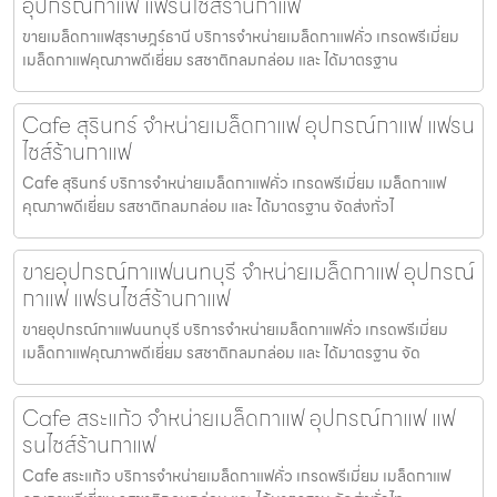
อุปกรณ์กาแฟ แฟรนไชส์ร้านกาแฟ
ขายเมล็ดกาแฟสุราษฎร์ธานี บริการจำหน่ายเมล็ดกาแฟคั่ว เกรดพรีเมี่ยม
เมล็ดกาแฟคุณภาพดีเยี่ยม รสชาติกลมกล่อม และ ได้มาตรฐาน
Cafe สุรินทร์ จำหน่ายเมล็ดกาแฟ อุปกรณ์กาแฟ แฟรน
ไชส์ร้านกาแฟ
Cafe สุรินทร์ บริการจำหน่ายเมล็ดกาแฟคั่ว เกรดพรีเมี่ยม เมล็ดกาแฟ
คุณภาพดีเยี่ยม รสชาติกลมกล่อม และ ได้มาตรฐาน จัดส่งทั่วไ
ขายอุปกรณ์กาแฟนนทบุรี จำหน่ายเมล็ดกาแฟ อุปกรณ์
กาแฟ แฟรนไชส์ร้านกาแฟ
ขายอุปกรณ์กาแฟนนทบุรี บริการจำหน่ายเมล็ดกาแฟคั่ว เกรดพรีเมี่ยม
เมล็ดกาแฟคุณภาพดีเยี่ยม รสชาติกลมกล่อม และ ได้มาตรฐาน จัด
Cafe สระแก้ว จำหน่ายเมล็ดกาแฟ อุปกรณ์กาแฟ แฟ
รนไชส์ร้านกาแฟ
Cafe สระแก้ว บริการจำหน่ายเมล็ดกาแฟคั่ว เกรดพรีเมี่ยม เมล็ดกาแฟ