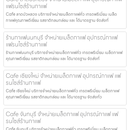
แฟรนไชส์ร้านกาแฟ
Cafe ลาดบัวหลวง บริการจำหน่ายเมล็ดกาแฟคั่ว เกรดพรีเมี่ยม เมล็ด
กาแฟคุณภาพดีเยี่ยม รสชาติกลมกล่อม และ ได้มาตรฐาน จัดส่งทั่
ร้านกาแฟนนทบุรี จำหน่ายเมล็ดกาแฟ อุปกรณ์กาแฟ
แฟรนไชส์ร้านกาแฟ
ร้านกาแฟนนทบุรี บริการจำหน่ายเมล็ดกาแฟคั่ว เกรดพรีเมี่ยม เมล็ดกาแฟ
คุณภาพดีเยี่ยม รสชาติกลมกล่อม และ ได้มาตรฐาน จัดส่งทั่
Cafe เชียงใหม่ จำหน่ายเมล็ดกาแฟ อุปกรณ์กาแฟ แฟ
รนไชส์ร้านกาแฟ
Cafe เชียงใหม่ บริการจำหน่ายเมล็ดกาแฟคั่ว เกรดพรีเมี่ยม เมล็ดกาแฟ
คุณภาพดีเยี่ยม รสชาติกลมกล่อม และ ได้มาตรฐาน จัดส่งทั่ว
Cafe จันทบุรี จำหน่ายเมล็ดกาแฟ อุปกรณ์กาแฟ แฟ
รนไชส์ร้านกาแฟ
Cafe จันทบุรี บริการจำหน่ายเมล็ดกาแฟคั่ว เกรดพรีเมี่ยม เมล็ดกาแฟ