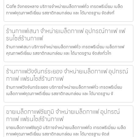
Cafe วังทองหลาง บริการจำหน่ายเมล็ดกาแฟคั่ว เกรดพรีเมี่ยม เมล็ด
กาแฟคุณภาพดีเยี่ยม รสชาติกลมกล่อม และ ได้มาตรฐาน จัดส่งทั่
ร้านกาแฟเสนา จำหน่ายเมล็ดกาแฟ อุปกรณ์กาแฟ แฟ
รนไชส์ร้านกาแฟ
ร้านกาแฟเสนา บริการจำหน่ายเมล็ดกาแฟคั่ว เกรดพรีเมี่ยม เมล็ดกาแฟ
คุณภาพดีเยี่ยม รสชาติกลมกล่อม และ ได้มาตรฐาน จัดส่งทั่วไท
ร้านกาแฟวังจันทร์ระยอง จำหน่ายเมล็ดกาแฟ อุปกรณ์
กาแฟ แฟรนไชส์ร้านกาแฟ
ร้านกาแฟวังจันทร์ระยอง บริการจำหน่ายเมล็ดกาแฟคั่ว เกรดพรีเมี่ยม
เมล็ดกาแฟคุณภาพดีเยี่ยม รสชาติกลมกล่อม และ ได้มาตรฐาน จั
ขายเมล็ดกาแฟชัยภูมิ จำหน่ายเมล็ดกาแฟ อุปกรณ์
กาแฟ แฟรนไชส์ร้านกาแฟ
ขายเมล็ดกาแฟชัยภูมิ บริการจำหน่ายเมล็ดกาแฟคั่ว เกรดพรีเมี่ยม เมล็ด
กาแฟคุณภาพดีเยี่ยม รสชาติกลมกล่อม และ ได้มาตรฐาน จัดส่