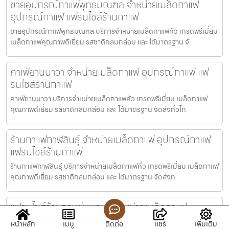
ขายอุปกรณ์กาแฟพุทธมณฑล จำหน่ายเมล็ดกาแฟ
อุปกรณ์กาแฟ แฟรนไชส์ร้านกาแฟ
ขายอุปกรณ์กาแฟพุทธมณฑล บริการจำหน่ายเมล็ดกาแฟคั่ว เกรดพรีเมี่ยม
เมล็ดกาแฟคุณภาพดีเยี่ยม รสชาติกลมกล่อม และ ได้มาตรฐาน จั
คาเฟ่ยานนาวา จำหน่ายเมล็ดกาแฟ อุปกรณ์กาแฟ แฟ
รนไชส์ร้านกาแฟ
คาเฟ่ยานนาวา บริการจำหน่ายเมล็ดกาแฟคั่ว เกรดพรีเมี่ยม เมล็ดกาแฟ
คุณภาพดีเยี่ยม รสชาติกลมกล่อม และ ได้มาตรฐาน จัดส่งทั่วไท
ร้านกาแฟกาฬสินธุ์ จำหน่ายเมล็ดกาแฟ อุปกรณ์กาแฟ
แฟรนไชส์ร้านกาแฟ
ร้านกาแฟกาฬสินธุ์ บริการจำหน่ายเมล็ดกาแฟคั่ว เกรดพรีเมี่ยม เมล็ดกาแฟ
คุณภาพดีเยี่ยม รสชาติกลมกล่อม และ ได้มาตรฐาน จัดส่งท
แฟรนไชส์ร้านกาแฟนนทบุรี จำหน่ายเมล็ดกาแฟ
อุปกรณ์กาแฟ แฟรนไชส์ร้านกาแฟ
หน้าหลัก
เมนู
ติดต่อ
แชร์
เพิ่มเติม