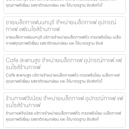
คุณภาพดีเยี่ยม รสชาติกลมกล่อม และ ได้มาตรฐาน จัดส่งทั่วไ
ขายเมล็ดกาแฟนนทบุรี จำหน่ายเมล็ดกาแฟ อุปกรณ์
กาแฟ แฟรนไชส์ร้านกาแฟ
ขายเมล็ดกาแฟนนทบุรี บริการจำหน่ายเมล็ดกาแฟคั่ว เกรดพรีเมี่ยม เมล็ด
กาแฟคุณภาพดีเยี่ยม รสชาติกลมกล่อม และ ได้มาตรฐาน จัดส่
Cafe สะพานสูง จำหน่ายเมล็ดกาแฟ อุปกรณ์กาแฟ แฟ
รนไชส์ร้านกาแฟ
Cafe สะพานสูง บริการจำหน่ายเมล็ดกาแฟคั่ว เกรดพรีเมี่ยม เมล็ดกาแฟ
คุณภาพดีเยี่ยม รสชาติกลมกล่อม และ ได้มาตรฐาน จัดส่งทั่วไ
ร้านกาแฟวังน้อย จำหน่ายเมล็ดกาแฟ อุปกรณ์กาแฟ แฟ
รนไชส์ร้านกาแฟ
ร้านกาแฟวังน้อย บริการจำหน่ายเมล็ดกาแฟคั่ว เกรดพรีเมี่ยม เมล็ดกาแฟ
คุณภาพดีเยี่ยม รสชาติกลมกล่อม และ ได้มาตรฐาน จัดส่งทั่