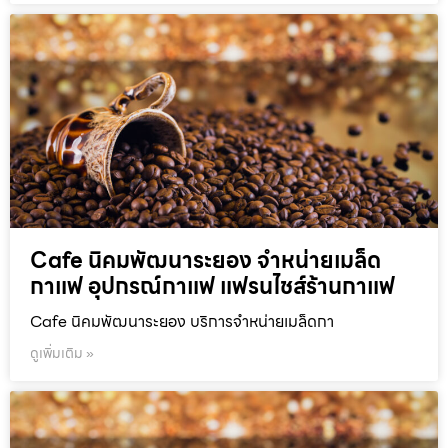
Cafe นิคมพัฒนาระยอง จำหน่ายเมล็ด
กาแฟ อุปกรณ์กาแฟ แฟรนไชส์ร้านกาแฟ
Cafe นิคมพัฒนาระยอง บริการจำหน่ายเมล็ดกา
ดูเพิ่มเติม »