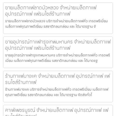
ขายเมล็ดกาแฟลาดบัวหลวง จำหน่ายเมล็ดกาแฟ
อุปกรณ์กาแฟ แฟรนไชส์ร้านกาแฟ
ขายเมล็ดกาแฟลาดบัวหลวง บริการจำหน่ายเมล็ดกาแฟคั่ว เกรดพรีเมี่ยม
เมล็ดกาแฟคุณภาพดีเยี่ยม รสชาติกลมกล่อม และ ได้มาตรฐาน จั
ขายอุปกรณ์กาแฟกรุงเทพมหานคร จำหน่ายเมล็ดกาแฟ
อุปกรณ์กาแฟ แฟรนไชส์ร้านกาแฟ
ขายอุปกรณ์กาแฟกรุงเทพมหานคร บริการจำหน่ายเมล็ดกาแฟคั่ว เกรดพรี
เมี่ยม เมล็ดกาแฟคุณภาพดีเยี่ยม รสชาติกลมกล่อม และ ได้มาตรฐ
ร้านกาแฟบางแค จำหน่ายเมล็ดกาแฟ อุปกรณ์กาแฟ แฟ
รนไชส์ร้านกาแฟ
ร้านกาแฟบางแค บริการจำหน่ายเมล็ดกาแฟคั่ว เกรดพรีเมี่ยม เมล็ดกาแฟ
คุณภาพดีเยี่ยม รสชาติกลมกล่อม และ ได้มาตรฐาน จัดส่งทั่วไ
คาเฟ่เพชรบูรณ์ จำหน่ายเมล็ดกาแฟ อุปกรณ์กาแฟ แฟ