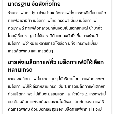
มาตรฐาน จัดส่งทั่วไทย
ร้านกาแฟนครปฐม จำหน่ายเมล็ดกาแฟคั่ว เกรดพรีเมี่ยม เมล็ด
กาแฟอาราบิก้า เมล็ดกาแฟไทยเกรดพรีเมี่ยม เมล็ดกาแฟ
คุณภาพดี กาแฟคั่วกลางมีกลิ่นหอมเป็นเอกลักษณ์ นำมาคั่ว
โดยผู้เชี่ยวชาญ ทำให้รสชาติดี และ ลงตัวยิ่งขึ้น ทางร้านมี
เมล็ดกาแฟจำหน่ายหลายเกรดให้เลือก มีทั้ง เกรดพรีเมี่ยม
เกรดคัดพิเศษ และ เกรดอื่นๆ
ขายส่งเมล็ดกาแฟคั่ว เมล็ดกาแฟมีให้เลือก
หลายเกรด
ขายส่งเมล็ดกาแฟคั่ว ราคาถูกๆ ให้บริการโดย กาแฟสด.com
เมล็ดกาแฟมีให้เลือกหลายเกรด เช่น 1. เกรดเมล็ดกาแฟแตกหัก
ตัวเมล็ดกาแฟจะไม่เต็มจะมีลอยแตก และ หักบ้าง 2. เกรดพรีเมี่
ยม ตัวเมล็ดกาแฟจะเต็มสวยงามไม่มีรอยแตกหักของกาแฟ 3.
คัดเกรดพิเศษ ตัวนี้บอกเลยสุดยอดเมล็ดกาแฟจาก 1 ไร่ จะมี