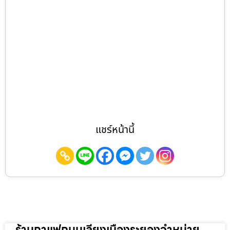
แชร์หน้านี้
ร้านกาแฟถนนเลี่ยงเมืองระยองจำหน่าย