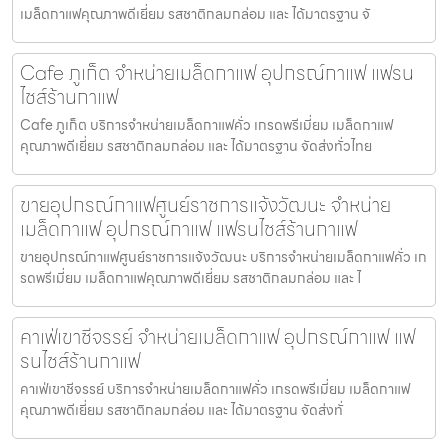
เมล็ดกาแฟคุณภาพดีเยี่ยม รสชาติกลมกล่อม และ ได้มาตรฐาน จั
Cafe ภูเก็ต จำหน่ายเมล็ดกาแฟ อุปกรณ์กาแฟ แฟรน
ไชส์ร้านกาแฟ
Cafe ภูเก็ต บริการจำหน่ายเมล็ดกาแฟคั่ว เกรดพรีเมี่ยม เมล็ดกาแฟ
คุณภาพดีเยี่ยม รสชาติกลมกล่อม และ ได้มาตรฐาน จัดส่งทั่วไทย
ขายอุปกรณ์กาแฟศูนย์ราชการแจ้งวัฒนะ จำหน่าย
เมล็ดกาแฟ อุปกรณ์กาแฟ แฟรนไชส์ร้านกาแฟ
ขายอุปกรณ์กาแฟศูนย์ราชการแจ้งวัฒนะ บริการจำหน่ายเมล็ดกาแฟคั่ว เก
รดพรีเมี่ยม เมล็ดกาแฟคุณภาพดีเยี่ยม รสชาติกลมกล่อม และ ไ
คาเฟ่เขาชีจรรย์ จำหน่ายเมล็ดกาแฟ อุปกรณ์กาแฟ แฟ
รนไชส์ร้านกาแฟ
คาเฟ่เขาชีจรรย์ บริการจำหน่ายเมล็ดกาแฟคั่ว เกรดพรีเมี่ยม เมล็ดกาแฟ
คุณภาพดีเยี่ยม รสชาติกลมกล่อม และ ได้มาตรฐาน จัดส่งทั่