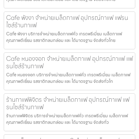
Cafe พังงา จำหน่ายเมล็ดกาแฟ อุปกรณ์กาแฟ แฟรน
ไชส์ร้านกาแฟ
Cafe พังงา บริการจำหน่ายเมล็ดกาแฟคั่ว เกรดพรีเมี่ยม เมล็ดกาแฟ
คุณภาพดีเยี่ยม รสชาติกลมกล่อม และ ได้มาตรฐาน จัดส่งทั่วไทย
Cafe หนองจอก จำหน่ายเมล็ดกาแฟ อุปกรณ์กาแฟ แฟ
รนไชส์ร้านกาแฟ
Cafe หนองจอก บริการจำหน่ายเมล็ดกาแฟคั่ว เกรดพรีเมี่ยม เมล็ดกาแฟ
คุณภาพดีเยี่ยม รสชาติกลมกล่อม และ ได้มาตรฐาน จัดส่งทั่วไท
ร้านกาแฟพิจิตร จำหน่ายเมล็ดกาแฟ อุปกรณ์กาแฟ แฟ
รนไชส์ร้านกาแฟ
ร้านกาแฟพิจิตร บริการจำหน่ายเมล็ดกาแฟคั่ว เกรดพรีเมี่ยม เมล็ดกาแฟ
คุณภาพดีเยี่ยม รสชาติกลมกล่อม และ ได้มาตรฐาน จัดส่งทั่ว