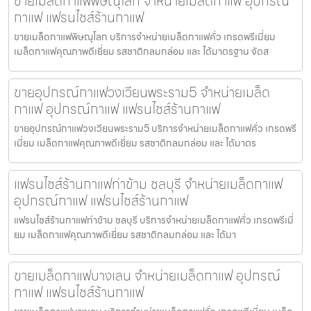
ขายเมล็ดกาแฟพิษณุโลก จำหน่ายเมล็ดกาแฟ อุปกรณ์
กาแฟ แฟรนไชส์ร้านกาแฟ
ขายเมล็ดกาแฟพิษณุโลก บริการจำหน่ายเมล็ดกาแฟคั่ว เกรดพรีเมี่ยม
เมล็ดกาแฟคุณภาพดีเยี่ยม รสชาติกลมกล่อม และ ได้มาตรฐาน จัดส
ขายอุปกรณ์กาแฟวงเวียนพระราม5 จำหน่ายเมล็ด
กาแฟ อุปกรณ์กาแฟ แฟรนไชส์ร้านกาแฟ
ขายอุปกรณ์กาแฟวงเวียนพระราม5 บริการจำหน่ายเมล็ดกาแฟคั่ว เกรดพรี
เมี่ยม เมล็ดกาแฟคุณภาพดีเยี่ยม รสชาติกลมกล่อม และ ได้มาตร
แฟรนไชส์ร้านกาแฟท่าข้าม ชลบุรี จำหน่ายเมล็ดกาแฟ
อุปกรณ์กาแฟ แฟรนไชส์ร้านกาแฟ
แฟรนไชส์ร้านกาแฟท่าข้าม ชลบุรี บริการจำหน่ายเมล็ดกาแฟคั่ว เกรดพรีเมี่
ยม เมล็ดกาแฟคุณภาพดีเยี่ยม รสชาติกลมกล่อม และ ได้มา
ขายเมล็ดกาแฟบางเลน จำหน่ายเมล็ดกาแฟ อุปกรณ์
กาแฟ แฟรนไชส์ร้านกาแฟ