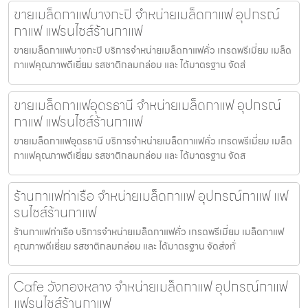
ขายเมล็ดกาแฟบางกะปิ จำหน่ายเมล็ดกาแฟ อุปกรณ์
กาแฟ แฟรนไชส์ร้านกาแฟ
ขายเมล็ดกาแฟบางกะปิ บริการจำหน่ายเมล็ดกาแฟคั่ว เกรดพรีเมี่ยม เมล็ด
กาแฟคุณภาพดีเยี่ยม รสชาติกลมกล่อม และ ได้มาตรฐาน จัดส่
ขายเมล็ดกาแฟอุดรธานี จำหน่ายเมล็ดกาแฟ อุปกรณ์
กาแฟ แฟรนไชส์ร้านกาแฟ
ขายเมล็ดกาแฟอุดรธานี บริการจำหน่ายเมล็ดกาแฟคั่ว เกรดพรีเมี่ยม เมล็ด
กาแฟคุณภาพดีเยี่ยม รสชาติกลมกล่อม และ ได้มาตรฐาน จัดส
ร้านกาแฟท่าเรือ จำหน่ายเมล็ดกาแฟ อุปกรณ์กาแฟ แฟ
รนไชส์ร้านกาแฟ
ร้านกาแฟท่าเรือ บริการจำหน่ายเมล็ดกาแฟคั่ว เกรดพรีเมี่ยม เมล็ดกาแฟ
คุณภาพดีเยี่ยม รสชาติกลมกล่อม และ ได้มาตรฐาน จัดส่งทั่
Cafe วังทองหลาง จำหน่ายเมล็ดกาแฟ อุปกรณ์กาแฟ
แฟรนไชส์ร้านกาแฟ