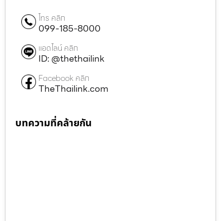
โทร คลิก
099-185-8000
แอดไลน์ คลิก
ID: @thethailink
Facebook คลิก
TheThailink.com
บทความที่คล้ายกัน