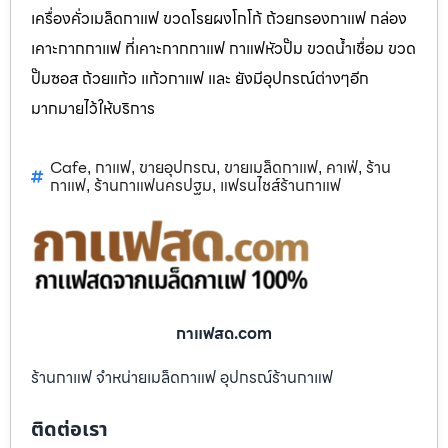
เครื่องคั่วเมล็ดกาแฟ ขวดโรยผงโกโก้ ถ้วยกรองกาแฟ กล่อง
เคาะกากกาแฟ ที่เคาะกากกาแฟ กาแฟหัวปั๊ม ขวดน้ำเชื่อม ขวด
ปั๊มซอส ถ้วยแก้ว แก้วกาแฟ และ ยังมีอุปกรณ์ต่างๆอีก
มากมายไว้ให้บริการ
Cafe
กาแฟ
ขายอุปกรณ
ขายเมล็ดกาแฟ
คาเฟ่
ร้าน
,
,
,
,
,
กาแฟ
ร้านกาแฟนครปฐม
แฟรนไชส์ร้านกาแฟ
,
,
กาแฟสด.com
ร้านกาแฟ จำหน่ายเมล็ดกาแฟ อุปกรณ์ร้านกาแฟ
ติดต่อเรา