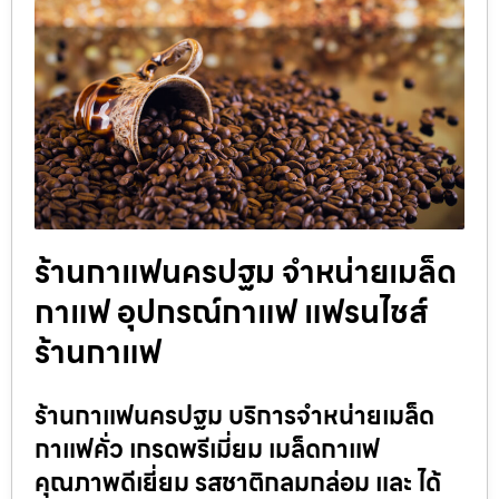
ร้านกาแฟนครปฐม จำหน่ายเมล็ด
กาแฟ อุปกรณ์กาแฟ แฟรนไชส์
ร้านกาแฟ
ร้านกาแฟนครปฐม บริการจำหน่ายเมล็ด
กาแฟคั่ว เกรดพรีเมี่ยม เมล็ดกาแฟ
คุณภาพดีเยี่ยม รสชาติกลมกล่อม และ ได้