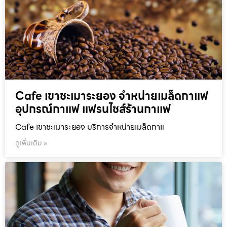
Cafe เขาชะเมาระยอง จำหน่ายเมล็ดกาแฟ
อุปกรณ์กาแฟ แฟรนไชส์ร้านกาแฟ
Cafe เขาชะเมาระยอง บริการจำหน่ายเมล็ดกาแ
ดูเพิ่มเติม »