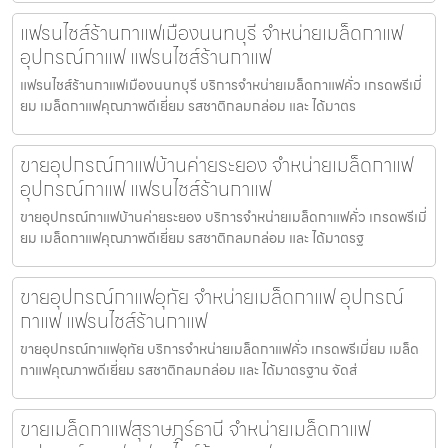
แฟรนไชส์ร้านกาแฟเมืองนนทบุรี จำหน่ายเมล็ดกาแฟ
อุปกรณ์กาแฟ แฟรนไชส์ร้านกาแฟ
แฟรนไชส์ร้านกาแฟเมืองนนทบุรี บริการจำหน่ายเมล็ดกาแฟคั่ว เกรดพรีเมี่
ยม เมล็ดกาแฟคุณภาพดีเยี่ยม รสชาติกลมกล่อม และ ได้มาตร
ขายอุปกรณ์กาแฟบ้านค่ายระยอง จำหน่ายเมล็ดกาแฟ
อุปกรณ์กาแฟ แฟรนไชส์ร้านกาแฟ
ขายอุปกรณ์กาแฟบ้านค่ายระยอง บริการจำหน่ายเมล็ดกาแฟคั่ว เกรดพรีเมี่
ยม เมล็ดกาแฟคุณภาพดีเยี่ยม รสชาติกลมกล่อม และ ได้มาตรฐ
ขายอุปกรณ์กาแฟอุทัย จำหน่ายเมล็ดกาแฟ อุปกรณ์
กาแฟ แฟรนไชส์ร้านกาแฟ
ขายอุปกรณ์กาแฟอุทัย บริการจำหน่ายเมล็ดกาแฟคั่ว เกรดพรีเมี่ยม เมล็ด
กาแฟคุณภาพดีเยี่ยม รสชาติกลมกล่อม และ ได้มาตรฐาน จัดส่
ขายเมล็ดกาแฟสุราษฎร์ธานี จำหน่ายเมล็ดกาแฟ