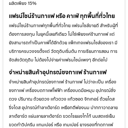
ผลิตเพียง 15%
แฟรน์ไชน์ร้านกาแฟ หรือ คาเฟ่ ทุกพื้นที่ทั่วไทย
แฟรน์ไชน์ร้านกาแฟทุกพื้นที่ทั่วไทย แฟรนไชส์ขายดี สำหรับผู้ที่
ต้องการลงทุน ในยุคนี้เลยทีเดียว ไม่ใช่เพียงแค่ร้านกาแฟ แต่
ยังสามารถทำเป็นคาเฟ่ได้อีกด้วย แพ็กเกจแฟรนไชส์ของเรา มี
บริการครบวงจรตั้งแต่ วัตถุดิบเริ่มต้น การเรียนการสอน การ
จัดส่งวัตถุดิบ ไม่ต้องไปจ่ายค่าเเฟรนไชน์แพงๆ อีกต่อไป
จำหน่ายสินค้าอุปกรณ์ชงกาแฟ ร้านกาแฟ
จำหน่ายสินค้าอุปกรณ์ชงกาแฟ ร้านกาแฟ ไม่ว่าจะเป็น เครื่อง
ชงกาแฟ เครื่องบดกาแฟไฟฟ้า เครื่องบดมือหมุน อุปกรณ์ชั่ง
ตวง ปริมาณ ถ้วยตวง แก้วตวง แก้วซอต จิกเกอร์ ถ้วยโดส
ริ่งโดส อุปกรณ์ทำลาเต้อาร์ต เหยือกตีฟองนม ปากกาวาดลาย
ลาเต้อาร์ต แผ่นลายลาเต้อาร์ต ขวดโรยผงโกโก้ นมสดแช่เย็น
ขวดทำวิปครีม แทมเปอร์ หรือ เทมเปอร์ ยางรองที่กดกาแฟ