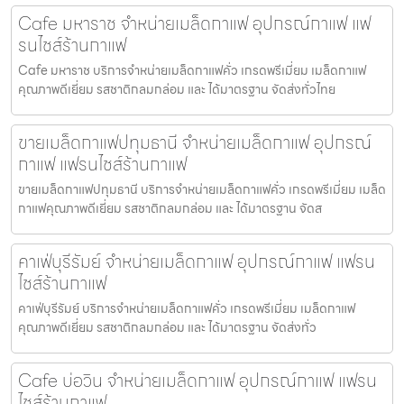
Cafe มหาราช จำหน่ายเมล็ดกาแฟ อุปกรณ์กาแฟ แฟ
รนไชส์ร้านกาแฟ
Cafe มหาราช บริการจำหน่ายเมล็ดกาแฟคั่ว เกรดพรีเมี่ยม เมล็ดกาแฟ
คุณภาพดีเยี่ยม รสชาติกลมกล่อม และ ได้มาตรฐาน จัดส่งทั่วไทย
ขายเมล็ดกาแฟปทุมธานี จำหน่ายเมล็ดกาแฟ อุปกรณ์
กาแฟ แฟรนไชส์ร้านกาแฟ
ขายเมล็ดกาแฟปทุมธานี บริการจำหน่ายเมล็ดกาแฟคั่ว เกรดพรีเมี่ยม เมล็ด
กาแฟคุณภาพดีเยี่ยม รสชาติกลมกล่อม และ ได้มาตรฐาน จัดส
คาเฟ่บุรีรัมย์ จำหน่ายเมล็ดกาแฟ อุปกรณ์กาแฟ แฟรน
ไชส์ร้านกาแฟ
คาเฟ่บุรีรัมย์ บริการจำหน่ายเมล็ดกาแฟคั่ว เกรดพรีเมี่ยม เมล็ดกาแฟ
คุณภาพดีเยี่ยม รสชาติกลมกล่อม และ ได้มาตรฐาน จัดส่งทั่ว
Cafe บ่อวิน จำหน่ายเมล็ดกาแฟ อุปกรณ์กาแฟ แฟรน
ไชส์ร้านกาแฟ