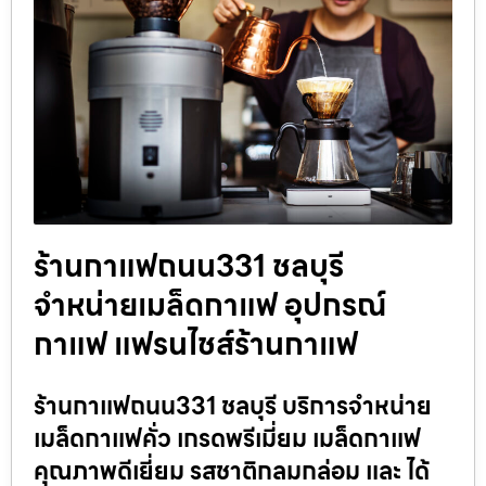
ร้านกาแฟถนน331 ชลบุรี
จำหน่ายเมล็ดกาแฟ อุปกรณ์
กาแฟ แฟรนไชส์ร้านกาแฟ
ร้านกาแฟถนน331 ชลบุรี บริการจำหน่าย
เมล็ดกาแฟคั่ว เกรดพรีเมี่ยม เมล็ดกาแฟ
คุณภาพดีเยี่ยม รสชาติกลมกล่อม และ ได้