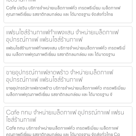
Cafe บ่อวิน บริการจำหน่ายเมล็ดกาแฟคั่ว เกรดพรีเมี่ยม เมล็ดกาแฟ
คุณภาพดีเยี่ยม รสชาติกลมกล่อม และ ได้มาตรฐาน จัดส่งทั่วไทย
แฟรนไชส์ร้านกาแฟกำแพงแสน จำหน่ายเมล็ดกาแฟ
อุปกรณ์กาแฟ แฟรนไชส์ร้านกาแฟ
แฟรนไชส์ร้านกาแฟกำแพงแสน บริการจำหน่ายเมล็ดกาแฟคั่ว เกรดพรีเมี่
ยม เมล็ดกาแฟคุณภาพดีเยี่ยม รสชาติกลมกล่อม และ ได้มาตรฐาน
ขายอุปกรณ์กาแฟลาดพร้าว จำหน่ายเมล็ดกาแฟ
อุปกรณ์กาแฟ แฟรนไชส์ร้านกาแฟ
ขายอุปกรณ์กาแฟลาดพร้าว บริการจำหน่ายเมล็ดกาแฟคั่ว เกรดพรีเมี่ยม
เมล็ดกาแฟคุณภาพดีเยี่ยม รสชาติกลมกล่อม และ ได้มาตรฐาน จั
Cafe กทม จำหน่ายเมล็ดกาแฟ อุปกรณ์กาแฟ แฟรน
ไชส์ร้านกาแฟ
Cafe กทม บริการจำหน่ายเมล็ดกาแฟคั่ว เกรดพรีเมี่ยม เมล็ดกาแฟ
คุณภาพดีเยี่ยม รสชาติกลมกล่อม และ ได้มาตรฐาน จัดส่งทั่วไทย Ca