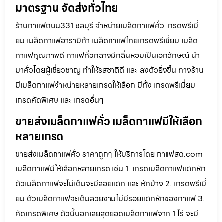
มาตรฐาน จัดส่งทั่วไทย
ร้านกาแฟถนน331 ชลบุรี จำหน่ายเมล็ดกาแฟคั่ว เกรดพรีเมี่
ยม เมล็ดกาแฟอาราบิก้า เมล็ดกาแฟไทยเกรดพรีเมี่ยม เมล็ด
กาแฟคุณภาพดี กาแฟคั่วกลางมีกลิ่นหอมเป็นเอกลักษณ์ นำ
มาคั่วโดยผู้เชี่ยวชาญ ทำให้รสชาติดี และ ลงตัวยิ่งขึ้น ทางร้าน
มีเมล็ดกาแฟจำหน่ายหลายเกรดให้เลือก มีทั้ง เกรดพรีเมี่ยม
เกรดคัดพิเศษ และ เกรดอื่นๆ
ขายส่งเมล็ดกาแฟคั่ว เมล็ดกาแฟมีให้เลือก
หลายเกรด
ขายส่งเมล็ดกาแฟคั่ว ราคาถูกๆ ให้บริการโดย กาแฟสด.com
เมล็ดกาแฟมีให้เลือกหลายเกรด เช่น 1. เกรดเมล็ดกาแฟแตกหัก
ตัวเมล็ดกาแฟจะไม่เต็มจะมีลอยแตก และ หักบ้าง 2. เกรดพรีเมี่
ยม ตัวเมล็ดกาแฟจะเต็มสวยงามไม่มีรอยแตกหักของกาแฟ 3.
คัดเกรดพิเศษ ตัวนี้บอกเลยสุดยอดเมล็ดกาแฟจาก 1 ไร่ จะมี