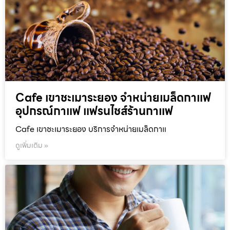
Cafe เขาชะเมาระยอง จำหน่ายเมล็ดกาแฟ
อุปกรณ์กาแฟ แฟรนไชส์ร้านกาแฟ
Cafe เขาชะเมาระยอง บริการจำหน่ายเมล็ดกาแ
ดูเพิ่มเติม »