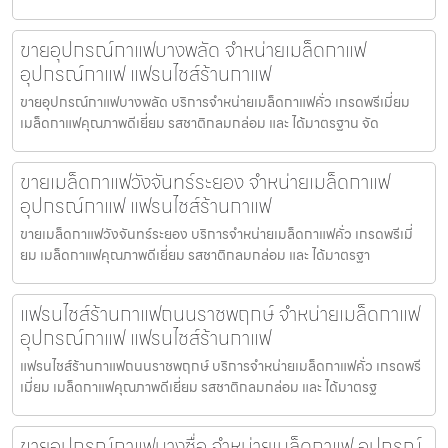
ขายอุปกรณ์กาแฟบางพลัด จำหน่ายเมล็ดกาแฟ
อุปกรณ์กาแฟ แฟรนไชส์ร้านกาแฟ
ขายอุปกรณ์กาแฟบางพลัด บริการจำหน่ายเมล็ดกาแฟคั่ว เกรดพรีเมี่ยม
เมล็ดกาแฟคุณภาพดีเยี่ยม รสชาติกลมกล่อม และ ได้มาตรฐาน จัด
ขายเมล็ดกาแฟวังจันทร์ระยอง จำหน่ายเมล็ดกาแฟ
อุปกรณ์กาแฟ แฟรนไชส์ร้านกาแฟ
ขายเมล็ดกาแฟวังจันทร์ระยอง บริการจำหน่ายเมล็ดกาแฟคั่ว เกรดพรีเมี่
ยม เมล็ดกาแฟคุณภาพดีเยี่ยม รสชาติกลมกล่อม และ ได้มาตรฐา
แฟรนไชส์ร้านกาแฟถนนราชพฤกษ์ จำหน่ายเมล็ดกาแฟ
อุปกรณ์กาแฟ แฟรนไชส์ร้านกาแฟ
แฟรนไชส์ร้านกาแฟถนนราชพฤกษ์ บริการจำหน่ายเมล็ดกาแฟคั่ว เกรดพรี
เมี่ยม เมล็ดกาแฟคุณภาพดีเยี่ยม รสชาติกลมกล่อม และ ได้มาตรฐ
ขายอุปกรณ์กาแฟบางซื่อ จำหน่ายเมล็ดกาแฟ อุปกรณ์