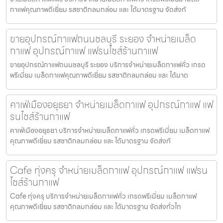
กาแฟคุณภาพดีเยี่ยม รสชาติกลมกล่อม และ ได้มาตรฐาน จัดส่งทั
ขายอุปกรณ์กาแฟถนนชลบุรี ระยอง จำหน่ายเมล็ด
กาแฟ อุปกรณ์กาแฟ แฟรนไชส์ร้านกาแฟ
ขายอุปกรณ์กาแฟถนนชลบุรี ระยอง บริการจำหน่ายเมล็ดกาแฟคั่ว เกรด
พรีเมี่ยม เมล็ดกาแฟคุณภาพดีเยี่ยม รสชาติกลมกล่อม และ ได้มาต
คาเฟ่เมืองอยุธยา จำหน่ายเมล็ดกาแฟ อุปกรณ์กาแฟ แฟ
รนไชส์ร้านกาแฟ
คาเฟ่เมืองอยุธยา บริการจำหน่ายเมล็ดกาแฟคั่ว เกรดพรีเมี่ยม เมล็ดกาแฟ
คุณภาพดีเยี่ยม รสชาติกลมกล่อม และ ได้มาตรฐาน จัดส่งทั
Cafe ทุ่งครุ จำหน่ายเมล็ดกาแฟ อุปกรณ์กาแฟ แฟรน
ไชส์ร้านกาแฟ
Cafe ทุ่งครุ บริการจำหน่ายเมล็ดกาแฟคั่ว เกรดพรีเมี่ยม เมล็ดกาแฟ
คุณภาพดีเยี่ยม รสชาติกลมกล่อม และ ได้มาตรฐาน จัดส่งทั่วไท