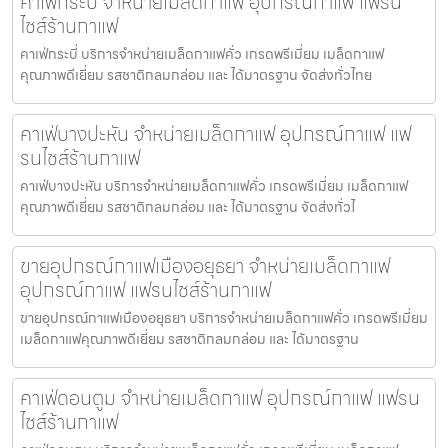
คาเฟ่กระบี่ จำหน่ายเมล็ดกาแฟ อุปกรณ์กาแฟ แฟรน
ไชส์ร้านกาแฟ
คาเฟ่กระบี่ บริการจำหน่ายเมล็ดกาแฟคั่ว เกรดพรีเมี่ยม เมล็ดกาแฟ
คุณภาพดีเยี่ยม รสชาติกลมกล่อม และ ได้มาตรฐาน จัดส่งทั่วไทย
คาเฟ่บางปะหัน จำหน่ายเมล็ดกาแฟ อุปกรณ์กาแฟ แฟ
รนไชส์ร้านกาแฟ
คาเฟ่บางปะหัน บริการจำหน่ายเมล็ดกาแฟคั่ว เกรดพรีเมี่ยม เมล็ดกาแฟ
คุณภาพดีเยี่ยม รสชาติกลมกล่อม และ ได้มาตรฐาน จัดส่งทั่วไ
ขายอุปกรณ์กาแฟเมืองอยุธยา จำหน่ายเมล็ดกาแฟ
อุปกรณ์กาแฟ แฟรนไชส์ร้านกาแฟ
ขายอุปกรณ์กาแฟเมืองอยุธยา บริการจำหน่ายเมล็ดกาแฟคั่ว เกรดพรีเมี่ยม
เมล็ดกาแฟคุณภาพดีเยี่ยม รสชาติกลมกล่อม และ ได้มาตรฐาน
คาเฟ่ดอนตูม จำหน่ายเมล็ดกาแฟ อุปกรณ์กาแฟ แฟรน
ไชส์ร้านกาแฟ