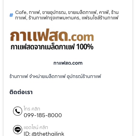
Cafe
กาแฟ
ขายอุปกรณ
ขายเมล็ดกาแฟ
คาเฟ่
ร้าน
,
,
,
,
,
กาแฟ
ร้านกาแฟกรุงเทพมหานคร
แฟรนไชส์ร้านกาแฟ
,
,
กาแฟสด.com
ร้านกาแฟ จำหน่ายเมล็ดกาแฟ อุปกรณ์ร้านกาแฟ
ติดต่อเรา
โทร คลิก
099-185-8000
แอดไลน์ คลิก
ID: @thethailink