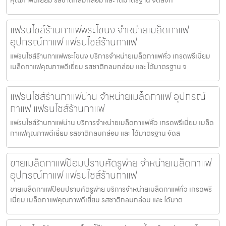
แฟรนไชส์ร้านกาแฟพระโขนง จำหน่ายเมล็ดกาแฟ
อุปกรณ์กาแฟ แฟรนไชส์ร้านกาแฟ
แฟรนไชส์ร้านกาแฟพระโขนง บริการจำหน่ายเมล็ดกาแฟคั่ว เกรดพรีเมี่ยม
เมล็ดกาแฟคุณภาพดีเยี่ยม รสชาติกลมกล่อม และ ได้มาตรฐาน จ
แฟรนไชส์ร้านกาแฟน่าน จำหน่ายเมล็ดกาแฟ อุปกรณ์
กาแฟ แฟรนไชส์ร้านกาแฟ
แฟรนไชส์ร้านกาแฟน่าน บริการจำหน่ายเมล็ดกาแฟคั่ว เกรดพรีเมี่ยม เมล็ด
กาแฟคุณภาพดีเยี่ยม รสชาติกลมกล่อม และ ได้มาตรฐาน จัดส
ขายเมล็ดกาแฟป้อมปราบศัตรูพ่าย จำหน่ายเมล็ดกาแฟ
อุปกรณ์กาแฟ แฟรนไชส์ร้านกาแฟ
ขายเมล็ดกาแฟป้อมปราบศัตรูพ่าย บริการจำหน่ายเมล็ดกาแฟคั่ว เกรดพรี
เมี่ยม เมล็ดกาแฟคุณภาพดีเยี่ยม รสชาติกลมกล่อม และ ได้มาต