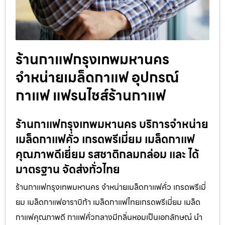
ร้านกาแฟกรุงเทพมหานคร
จำหน่ายเมล็ดกาแฟ อุปกรณ์
กาแฟ แฟรนไชส์ร้านกาแฟ
ร้านกาแฟกรุงเทพมหานคร บริการจำหน่าย
เมล็ดกาแฟคั่ว เกรดพรีเมี่ยม เมล็ดกาแฟ
คุณภาพดีเยี่ยม รสชาติกลมกล่อม และ ได้
มาตรฐาน จัดส่งทั่วไทย
ร้านกาแฟกรุงเทพมหานคร จำหน่ายเมล็ดกาแฟคั่ว เกรดพรีเมี่
ยม เมล็ดกาแฟอาราบิก้า เมล็ดกาแฟไทยเกรดพรีเมี่ยม เมล็ด
กาแฟคุณภาพดี กาแฟคั่วกลางมีกลิ่นหอมเป็นเอกลักษณ์ นำ