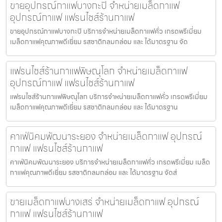
ขายอุปกรณ์กาแฟบางกะปิ จำหน่ายเมล็ดกาแฟ
อุปกรณ์กาแฟ แฟรนไชส์ร้านกาแฟ
ขายอุปกรณ์กาแฟบางกะปิ บริการจำหน่ายเมล็ดกาแฟคั่ว เกรดพรีเมี่ยม
เมล็ดกาแฟคุณภาพดีเยี่ยม รสชาติกลมกล่อม และ ได้มาตรฐาน จัด
แฟรนไชส์ร้านกาแฟพิษณุโลก จำหน่ายเมล็ดกาแฟ
อุปกรณ์กาแฟ แฟรนไชส์ร้านกาแฟ
แฟรนไชส์ร้านกาแฟพิษณุโลก บริการจำหน่ายเมล็ดกาแฟคั่ว เกรดพรีเมี่ยม
เมล็ดกาแฟคุณภาพดีเยี่ยม รสชาติกลมกล่อม และ ได้มาตรฐาน
คาเฟ่นิคมพัฒนาระยอง จำหน่ายเมล็ดกาแฟ อุปกรณ์
กาแฟ แฟรนไชส์ร้านกาแฟ
คาเฟ่นิคมพัฒนาระยอง บริการจำหน่ายเมล็ดกาแฟคั่ว เกรดพรีเมี่ยม เมล็ด
กาแฟคุณภาพดีเยี่ยม รสชาติกลมกล่อม และ ได้มาตรฐาน จัดส่
ขายเมล็ดกาแฟบางเสร่ จำหน่ายเมล็ดกาแฟ อุปกรณ์
กาแฟ แฟรนไชส์ร้านกาแฟ