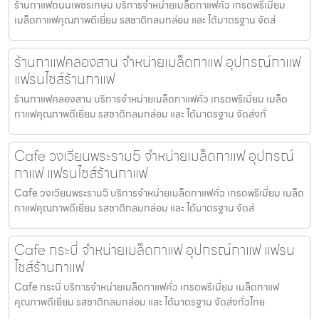
ร้านกาแฟถนนเพชรเกษม บริการจำหน่ายเมล็ดกาแฟคั่ว เกรดพรีเมี่ยม
เมล็ดกาแฟคุณภาพดีเยี่ยม รสชาติกลมกล่อม และ ได้มาตรฐาน จัดส่
ร้านกาแฟคลองสาน จำหน่ายเมล็ดกาแฟ อุปกรณ์กาแฟ
แฟรนไชส์ร้านกาแฟ
ร้านกาแฟคลองสาน บริการจำหน่ายเมล็ดกาแฟคั่ว เกรดพรีเมี่ยม เมล็ด
กาแฟคุณภาพดีเยี่ยม รสชาติกลมกล่อม และ ได้มาตรฐาน จัดส่งทั่
Cafe วงเวียนพระราม5 จำหน่ายเมล็ดกาแฟ อุปกรณ์
กาแฟ แฟรนไชส์ร้านกาแฟ
Cafe วงเวียนพระราม5 บริการจำหน่ายเมล็ดกาแฟคั่ว เกรดพรีเมี่ยม เมล็ด
กาแฟคุณภาพดีเยี่ยม รสชาติกลมกล่อม และ ได้มาตรฐาน จัดส่
Cafe กระบี่ จำหน่ายเมล็ดกาแฟ อุปกรณ์กาแฟ แฟรน
ไชส์ร้านกาแฟ
Cafe กระบี่ บริการจำหน่ายเมล็ดกาแฟคั่ว เกรดพรีเมี่ยม เมล็ดกาแฟ
คุณภาพดีเยี่ยม รสชาติกลมกล่อม และ ได้มาตรฐาน จัดส่งทั่วไทย