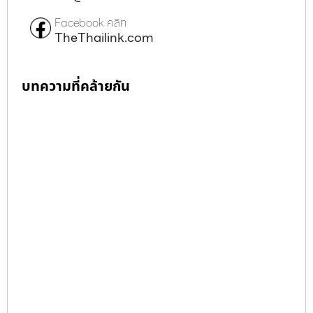
Facebook คลิก
TheThailink.com
บทความที่คล้ายกัน