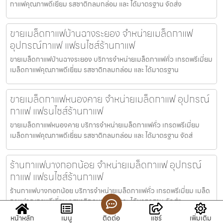
กาแฟคุณภาพดีเยี่ยม รสชาติกลมกล่อม และ ได้มาตรฐาน จัดส่ง
ขายเมล็ดกาแฟบ้านฉางระยอง จำหน่ายเมล็ดกาแฟ
อุปกรณ์กาแฟ แฟรนไชส์ร้านกาแฟ
ขายเมล็ดกาแฟบ้านฉางระยอง บริการจำหน่ายเมล็ดกาแฟคั่ว เกรดพรีเมี่ยม
เมล็ดกาแฟคุณภาพดีเยี่ยม รสชาติกลมกล่อม และ ได้มาตรฐาน
ขายเมล็ดกาแฟหนองคาย จำหน่ายเมล็ดกาแฟ อุปกรณ์
กาแฟ แฟรนไชส์ร้านกาแฟ
ขายเมล็ดกาแฟหนองคาย บริการจำหน่ายเมล็ดกาแฟคั่ว เกรดพรีเมี่ยม
เมล็ดกาแฟคุณภาพดีเยี่ยม รสชาติกลมกล่อม และ ได้มาตรฐาน จัดส่
ร้านกาแฟบางกอกน้อย จำหน่ายเมล็ดกาแฟ อุปกรณ์
กาแฟ แฟรนไชส์ร้านกาแฟ
ร้านกาแฟบางกอกน้อย บริการจำหน่ายเมล็ดกาแฟคั่ว เกรดพรีเมี่ยม เมล็ด
กาแฟคุณภาพดีเยี่ยม รสชาติกลมกล่อม และ ได้มาตรฐาน จัดส่ง
หน้าหลัก
เมนู
ติดต่อ
แชร์
เพิ่มเติม