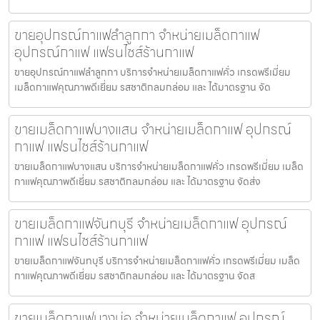
ขายอุปกรณ์กาแฟลำลูกกา จำหน่ายเมล็ดกาแฟ
อุปกรณ์กาแฟ แฟรนไชส์ร้านกาแฟ
ขายอุปกรณ์กาแฟลำลูกกา บริการจำหน่ายเมล็ดกาแฟคั่ว เกรดพรีเมี่ยม
เมล็ดกาแฟคุณภาพดีเยี่ยม รสชาติกลมกล่อม และ ได้มาตรฐาน จัด
ขายเมล็ดกาแฟบางแสน จำหน่ายเมล็ดกาแฟ อุปกรณ์
กาแฟ แฟรนไชส์ร้านกาแฟ
ขายเมล็ดกาแฟบางแสน บริการจำหน่ายเมล็ดกาแฟคั่ว เกรดพรีเมี่ยม เมล็ด
กาแฟคุณภาพดีเยี่ยม รสชาติกลมกล่อม และ ได้มาตรฐาน จัดส่ง
ขายเมล็ดกาแฟจันทบุรี จำหน่ายเมล็ดกาแฟ อุปกรณ์
กาแฟ แฟรนไชส์ร้านกาแฟ
ขายเมล็ดกาแฟจันทบุรี บริการจำหน่ายเมล็ดกาแฟคั่ว เกรดพรีเมี่ยม เมล็ด
กาแฟคุณภาพดีเยี่ยม รสชาติกลมกล่อม และ ได้มาตรฐาน จัดส
ขายเมล็ดกาแฟบางบ่อ จำหน่ายเมล็ดกาแฟ อุปกรณ์