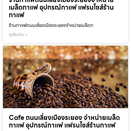
เมล็ดกาแฟ อุปกรณ์กาแฟ แฟรนไชส์ร้าน
กาแฟ
ร้านกาแฟถนนเลี่ยงเมืองระยองจำหน่ายเมล็ดก
ดูเพิ่มเติม »
Cafe ถนนเลี่ยงเมืองระยอง จำหน่ายเมล็ด
กาแฟ อุปกรณ์กาแฟ แฟรนไชส์ร้านกาแฟ