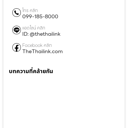
โทร คลิก
099-185-8000
แอดไลน์ คลิก
ID: @thethailink
Facebook คลิก
TheThailink.com
บทความที่คล้ายกัน