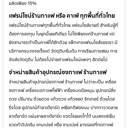
ผลิตเพียง 15%
แฟรน์ไชน์ร้านกาแฟ หรือ คาเฟ่ ทุกพื้นที่ทั่วไทย
แฟรน์ไชน์ร้านกาแฟทุกพื้นที่ทั่วไทย แฟรนไชส์ขายดี สำหรับผู้ที่
ต้องการลงทุน ในยุคนี้เลยทีเดียว ไม่ใช่เพียงแค่ร้านกาแฟ แต่
ยังสามารถทำเป็นคาเฟ่ได้อีกด้วย แพ็กเกจแฟรนไชส์ของเรา มี
บริการครบวงจรตั้งแต่ วัตถุดิบเริ่มต้น การเรียนการสอน การ
จัดส่งวัตถุดิบ ไม่ต้องไปจ่ายค่าเเฟรนไชน์แพงๆ อีกต่อไป
จำหน่ายสินค้าอุปกรณ์ชงกาแฟ ร้านกาแฟ
จำหน่ายสินค้าอุปกรณ์ชงกาแฟ ร้านกาแฟ ไม่ว่าจะเป็น เครื่อง
ชงกาแฟ เครื่องบดกาแฟไฟฟ้า เครื่องบดมือหมุน อุปกรณ์ชั่ง
ตวง ปริมาณ ถ้วยตวง แก้วตวง แก้วซอต จิกเกอร์ ถ้วยโดส
ริ่งโดส อุปกรณ์ทำลาเต้อาร์ต เหยือกตีฟองนม ปากกาวาดลาย
ลาเต้อาร์ต แผ่นลายลาเต้อาร์ต ขวดโรยผงโกโก้ นมสดแช่เย็น
ขวดทำวิปครีม แทมเปอร์ หรือ เทมเปอร์ ยางรองที่กดกาแฟ