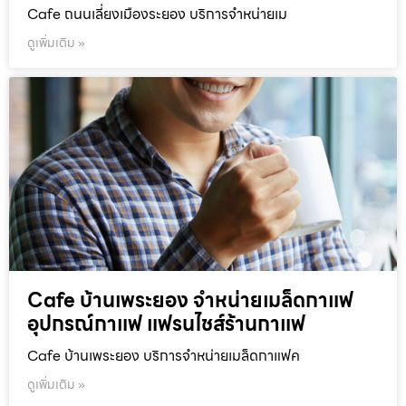
Cafe ถนนเลี่ยงเมืองระยอง บริการจำหน่ายเม
ดูเพิ่มเติม »
Cafe บ้านเพระยอง จำหน่ายเมล็ดกาแฟ
อุปกรณ์กาแฟ แฟรนไชส์ร้านกาแฟ
Cafe บ้านเพระยอง บริการจำหน่ายเมล็ดกาแฟค
ดูเพิ่มเติม »