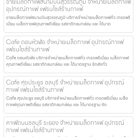
ขายเมล็ดกาแฟสนามบินสุวรรณภูมิ จำหน่ายเมล็ดกาแฟ
อุปกรณ์กาแฟ แฟรนไชส์ร้านกาแฟ
ขายเมล็ดกาแฟสนามบินสุวรรณภูมิ บริการจำหน่ายเมล็ดกาแฟคั่ว เกรดพรี
เมี่ยม เมล็ดกาแฟคุณภาพดีเยี่ยม รสชาติกลมกล่อม และ ได้มาต
Cafe ดอนหัวฬ่อ จำหน่ายเมล็ดกาแฟ อุปกรณ์กาแฟ
แฟรนไชส์ร้านกาแฟ
Cafe ดอนหัวฬ่อ บริการจำหน่ายเมล็ดกาแฟคั่ว เกรดพรีเมี่ยม เมล็ดกาแฟ
คุณภาพดีเยี่ยม รสชาติกลมกล่อม และ ได้มาตรฐาน จัดส่งทั่ว
Cafe ศุขประยูร ชลบุรี จำหน่ายเมล็ดกาแฟ อุปกรณ์
กาแฟ แฟรนไชส์ร้านกาแฟ
Cafe ศุขประยูร ชลบุรี บริการจำหน่ายเมล็ดกาแฟคั่ว เกรดพรีเมี่ยม เมล็ด
กาแฟคุณภาพดีเยี่ยม รสชาติกลมกล่อม และ ได้มาตรฐาน จัด
คาเฟ่ถนนชลบุรี ระยอง จำหน่ายเมล็ดกาแฟ อุปกรณ์
กาแฟ แฟรนไชส์ร้านกาแฟ