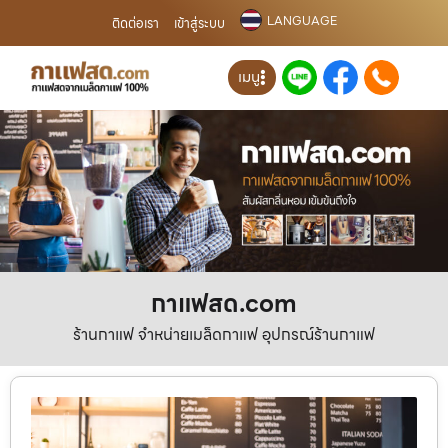
LANGUAGE
ติดต่อเรา
เข้าสู่ระบบ
เมนู
กาแฟสด.com
ร้านกาแฟ จำหน่ายเมล็ดกาแฟ อุปกรณ์ร้านกาแฟ