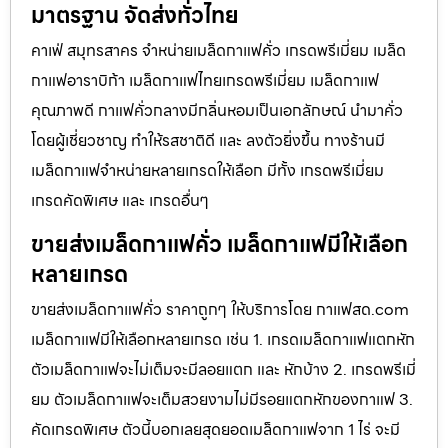
มาตรฐาน จัดส่งทั่วไทย
คาเฟ่ สมุทรสาคร จำหน่ายเมล็ดกาแฟคั่ว เกรดพรีเมี่ยม เมล็ด
กาแฟอาราบิก้า เมล็ดกาแฟไทยเกรดพรีเมี่ยม เมล็ดกาแฟ
คุณภาพดี กาแฟคั่วกลางมีกลิ่นหอมเป็นเอกลักษณ์ นำมาคั่ว
โดยผู้เชี่ยวชาญ ทำให้รสชาติดี และ ลงตัวยิ่งขึ้น ทางร้านมี
เมล็ดกาแฟจำหน่ายหลายเกรดให้เลือก มีทั้ง เกรดพรีเมี่ยม
เกรดคัดพิเศษ และ เกรดอื่นๆ
ขายส่งเมล็ดกาแฟคั่ว เมล็ดกาแฟมีให้เลือก
หลายเกรด
ขายส่งเมล็ดกาแฟคั่ว ราคาถูกๆ ให้บริการโดย กาแฟสด.com
เมล็ดกาแฟมีให้เลือกหลายเกรด เช่น 1. เกรดเมล็ดกาแฟแตกหัก
ตัวเมล็ดกาแฟจะไม่เต็มจะมีลอยแตก และ หักบ้าง 2. เกรดพรีเมี่
ยม ตัวเมล็ดกาแฟจะเต็มสวยงามไม่มีรอยแตกหักของกาแฟ 3.
คัดเกรดพิเศษ ตัวนี้บอกเลยสุดยอดเมล็ดกาแฟจาก 1 ไร่ จะมี