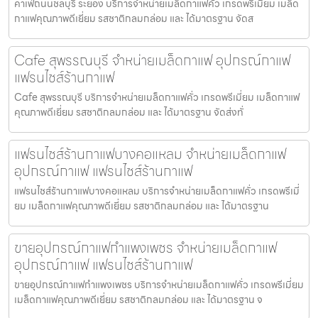
คาเฟ่ถนนชลบุรี ระยอง บริการจำหน่ายเมล็ดกาแฟคั่ว เกรดพรีเมี่ยม เมล็ด
กาแฟคุณภาพดีเยี่ยม รสชาติกลมกล่อม และ ได้มาตรฐาน จัดส
Cafe สุพรรณบุรี จำหน่ายเมล็ดกาแฟ อุปกรณ์กาแฟ
แฟรนไชส์ร้านกาแฟ
Cafe สุพรรณบุรี บริการจำหน่ายเมล็ดกาแฟคั่ว เกรดพรีเมี่ยม เมล็ดกาแฟ
คุณภาพดีเยี่ยม รสชาติกลมกล่อม และ ได้มาตรฐาน จัดส่งทั่
แฟรนไชส์ร้านกาแฟบางคอแหลม จำหน่ายเมล็ดกาแฟ
อุปกรณ์กาแฟ แฟรนไชส์ร้านกาแฟ
แฟรนไชส์ร้านกาแฟบางคอแหลม บริการจำหน่ายเมล็ดกาแฟคั่ว เกรดพรีเมี่
ยม เมล็ดกาแฟคุณภาพดีเยี่ยม รสชาติกลมกล่อม และ ได้มาตรฐาน
ขายอุปกรณ์กาแฟกำแพงเพชร จำหน่ายเมล็ดกาแฟ
อุปกรณ์กาแฟ แฟรนไชส์ร้านกาแฟ
ขายอุปกรณ์กาแฟกำแพงเพชร บริการจำหน่ายเมล็ดกาแฟคั่ว เกรดพรีเมี่ยม
เมล็ดกาแฟคุณภาพดีเยี่ยม รสชาติกลมกล่อม และ ได้มาตรฐาน จ