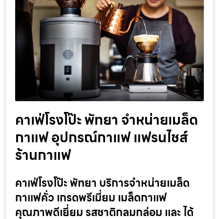
คาเฟ่โรงโป๊ะ พัทยา จำหน่ายเมล็ด
กาแฟ อุปกรณ์กาแฟ แฟรนไชส์
ร้านกาแฟ
คาเฟ่โรงโป๊ะ พัทยา บริการจำหน่ายเมล็ด
กาแฟคั่ว เกรดพรีเมี่ยม เมล็ดกาแฟ
คุณภาพดีเยี่ยม รสชาติกลมกล่อม และ ได้