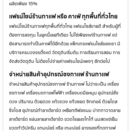
ผลิตเพียง 15%
แฟรน์ไชน์ร้านกาแฟ หรือ คาเฟ่ ทุกพื้นที่ทั่วไทย
แฟรน์ไชน์ร้านกาแฟทุกพื้นที่ทั่วไทย แฟรนไชส์ขายดี สำหรับผู้ที่
ต้องการลงทุน ในยุคนี้เลยทีเดียว ไม่ใช่เพียงแค่ร้านกาแฟ แต่
ยังสามารถทำเป็นคาเฟ่ได้อีกด้วย แพ็กเกจแฟรนไชส์ของเรา มี
บริการครบวงจรตั้งแต่ วัตถุดิบเริ่มต้น การเรียนการสอน การ
จัดส่งวัตถุดิบ ไม่ต้องไปจ่ายค่าเเฟรนไชน์แพงๆ อีกต่อไป
จำหน่ายสินค้าอุปกรณ์ชงกาแฟ ร้านกาแฟ
จำหน่ายสินค้าอุปกรณ์ชงกาแฟ ร้านกาแฟ ไม่ว่าจะเป็น เครื่อง
ชงกาแฟ เครื่องบดกาแฟไฟฟ้า เครื่องบดมือหมุน อุปกรณ์ชั่ง
ตวง ปริมาณ ถ้วยตวง แก้วตวง แก้วซอต จิกเกอร์ ถ้วยโดส
ริ่งโดส อุปกรณ์ทำลาเต้อาร์ต เหยือกตีฟองนม ปากกาวาดลาย
ลาเต้อาร์ต แผ่นลายลาเต้อาร์ต ขวดโรยผงโกโก้ นมสดแช่เย็น
ขวดทำวิปครีม แทมเปอร์ หรือ เทมเปอร์ ยางรองที่กดกาแฟ