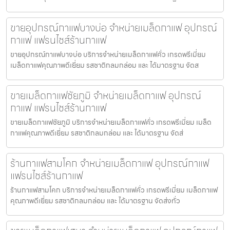
ขายอุปกรณ์กาแฟบางบ่อ จำหน่ายเมล็ดกาแฟ อุปกรณ์
กาแฟ แฟรนไชส์ร้านกาแฟ
ขายอุปกรณ์กาแฟบางบ่อ บริการจำหน่ายเมล็ดกาแฟคั่ว เกรดพรีเมี่ยม
เมล็ดกาแฟคุณภาพดีเยี่ยม รสชาติกลมกล่อม และ ได้มาตรฐาน จัดส
ขายเมล็ดกาแฟชัยภูมิ จำหน่ายเมล็ดกาแฟ อุปกรณ์
กาแฟ แฟรนไชส์ร้านกาแฟ
ขายเมล็ดกาแฟชัยภูมิ บริการจำหน่ายเมล็ดกาแฟคั่ว เกรดพรีเมี่ยม เมล็ด
กาแฟคุณภาพดีเยี่ยม รสชาติกลมกล่อม และ ได้มาตรฐาน จัดส่
ร้านกาแฟสามโคก จำหน่ายเมล็ดกาแฟ อุปกรณ์กาแฟ
แฟรนไชส์ร้านกาแฟ
ร้านกาแฟสามโคก บริการจำหน่ายเมล็ดกาแฟคั่ว เกรดพรีเมี่ยม เมล็ดกาแฟ
คุณภาพดีเยี่ยม รสชาติกลมกล่อม และ ได้มาตรฐาน จัดส่งทั่ว