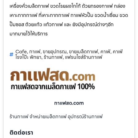
เครื่องคั่วเมล็ดกาแฟ ขวดโรยผงโกโก้ ถ้วยกรองกาแฟ กล่อง
เคาะกากกาแฟ ที่เคาะกากกาแฟ กาแฟหัวปั๊ม ขวดน้ำเชื่อม ขวด
ปั๊มซอส ถ้วยแก้ว แก้วกาแฟ และ ยังมีอุปกรณ์ต่างๆอีก
มากมายไว้ให้บริการ
Cafe
กาแฟ
ขายอุปกรณ
ขายเมล็ดกาแฟ
คาเฟ่
คาเฟ่
,
,
,
,
,
โรงโป๊ะ พัทยา
ร้านกาแฟ
แฟรนไชส์ร้านกาแฟ
,
,
กาแฟสด.com
ร้านกาแฟ จำหน่ายเมล็ดกาแฟ อุปกรณ์ร้านกาแฟ
ติดต่อเรา