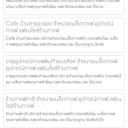
แฟรนไชส์ร้านกาแฟบ้านค่ายระยอง บริการจำหน่ายเมล็ดกาแฟคั่ว เกรดพรี
เมี่ยม เมล็ดกาแฟคุณภาพดีเยี่ยม รสชาติกลมกล่อม และ ได้มาต
Cafe บ้านค่ายระยอง จำหน่ายเมล็ดกาแฟ อุปกรณ์
กาแฟ แฟรนไชส์ร้านกาแฟ
Cafe บ้านค่ายระยอง บริการจำหน่ายเมล็ดกาแฟคั่ว เกรดพรีเมี่ยม เมล็ด
กาแฟคุณภาพดีเยี่ยม รสชาติกลมกล่อม และ ได้มาตรฐาน จัดส่ง
ขายอุปกรณ์กาแฟพันท้ายนรสิงห์ จำหน่ายเมล็ดกาแฟ
อุปกรณ์กาแฟ แฟรนไชส์ร้านกาแฟ
ขายอุปกรณ์กาแฟพันท้ายนรสิงห์ บริการจำหน่ายเมล็ดกาแฟคั่ว เกรดพรีเมี่
ยม เมล็ดกาแฟคุณภาพดีเยี่ยม รสชาติกลมกล่อม และ ได้มาตร
ร้านกาแฟภาชี จำหน่ายเมล็ดกาแฟ อุปกรณ์กาแฟ แฟรน
ไชส์ร้านกาแฟ
ร้านกาแฟภาชี บริการจำหน่ายเมล็ดกาแฟคั่ว เกรดพรีเมี่ยม เมล็ดกาแฟ
คุณภาพดีเยี่ยม รสชาติกลมกล่อม และ ได้มาตรฐาน จัดส่งทั่วไท