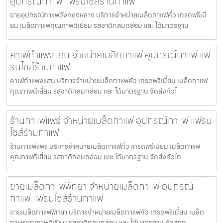
อุปกรณ์กาแฟ แฟรนไชส์ร้านกาแฟ
ขายอุปกรณ์กาแฟวังทองหลาง บริการจำหน่ายเมล็ดกาแฟคั่ว เกรดพรีเมี่
ยม เมล็ดกาแฟคุณภาพดีเยี่ยม รสชาติกลมกล่อม และ ได้มาตรฐาน
คาเฟ่กำแพงแสน จำหน่ายเมล็ดกาแฟ อุปกรณ์กาแฟ แฟ
รนไชส์ร้านกาแฟ
คาเฟ่กำแพงแสน บริการจำหน่ายเมล็ดกาแฟคั่ว เกรดพรีเมี่ยม เมล็ดกาแฟ
คุณภาพดีเยี่ยม รสชาติกลมกล่อม และ ได้มาตรฐาน จัดส่งทั่วไ
ร้านกาแฟแพร่ จำหน่ายเมล็ดกาแฟ อุปกรณ์กาแฟ แฟรน
ไชส์ร้านกาแฟ
ร้านกาแฟแพร่ บริการจำหน่ายเมล็ดกาแฟคั่ว เกรดพรีเมี่ยม เมล็ดกาแฟ
คุณภาพดีเยี่ยม รสชาติกลมกล่อม และ ได้มาตรฐาน จัดส่งทั่วไท
ขายเมล็ดกาแฟพัทยา จำหน่ายเมล็ดกาแฟ อุปกรณ์
กาแฟ แฟรนไชส์ร้านกาแฟ
ขายเมล็ดกาแฟพัทยา บริการจำหน่ายเมล็ดกาแฟคั่ว เกรดพรีเมี่ยม เมล็ด
กาแฟคุณภาพดีเยี่ยม รสชาติกลมกล่อม และ ได้มาตรฐาน จัดส่งท