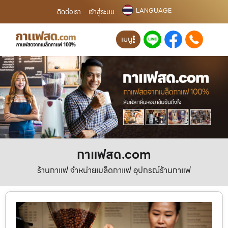
LANGUAGE
ติดต่อเรา
เข้าสู่ระบบ
เมนู
กาแฟสด.com
ร้านกาแฟ จำหน่ายเมล็ดกาแฟ อุปกรณ์ร้านกาแฟ