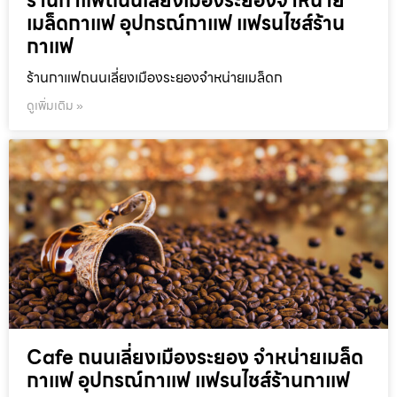
ร้านกาแฟถนนเลี่ยงเมืองระยองจำหน่าย
เมล็ดกาแฟ อุปกรณ์กาแฟ แฟรนไชส์ร้าน
กาแฟ
ร้านกาแฟถนนเลี่ยงเมืองระยองจำหน่ายเมล็ดก
ดูเพิ่มเติม »
Cafe ถนนเลี่ยงเมืองระยอง จำหน่ายเมล็ด
กาแฟ อุปกรณ์กาแฟ แฟรนไชส์ร้านกาแฟ