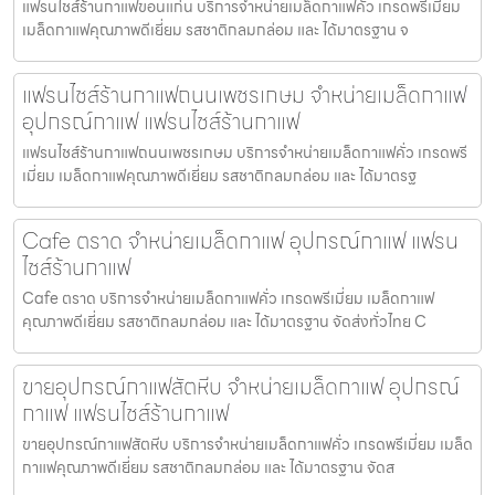
แฟรนไชส์ร้านกาแฟขอนแก่น บริการจำหน่ายเมล็ดกาแฟคั่ว เกรดพรีเมี่ยม
เมล็ดกาแฟคุณภาพดีเยี่ยม รสชาติกลมกล่อม และ ได้มาตรฐาน จ
แฟรนไชส์ร้านกาแฟถนนเพชรเกษม จำหน่ายเมล็ดกาแฟ
อุปกรณ์กาแฟ แฟรนไชส์ร้านกาแฟ
แฟรนไชส์ร้านกาแฟถนนเพชรเกษม บริการจำหน่ายเมล็ดกาแฟคั่ว เกรดพรี
เมี่ยม เมล็ดกาแฟคุณภาพดีเยี่ยม รสชาติกลมกล่อม และ ได้มาตรฐ
Cafe ตราด จำหน่ายเมล็ดกาแฟ อุปกรณ์กาแฟ แฟรน
ไชส์ร้านกาแฟ
Cafe ตราด บริการจำหน่ายเมล็ดกาแฟคั่ว เกรดพรีเมี่ยม เมล็ดกาแฟ
คุณภาพดีเยี่ยม รสชาติกลมกล่อม และ ได้มาตรฐาน จัดส่งทั่วไทย C
ขายอุปกรณ์กาแฟสัตหีบ จำหน่ายเมล็ดกาแฟ อุปกรณ์
กาแฟ แฟรนไชส์ร้านกาแฟ
ขายอุปกรณ์กาแฟสัตหีบ บริการจำหน่ายเมล็ดกาแฟคั่ว เกรดพรีเมี่ยม เมล็ด
กาแฟคุณภาพดีเยี่ยม รสชาติกลมกล่อม และ ได้มาตรฐาน จัดส