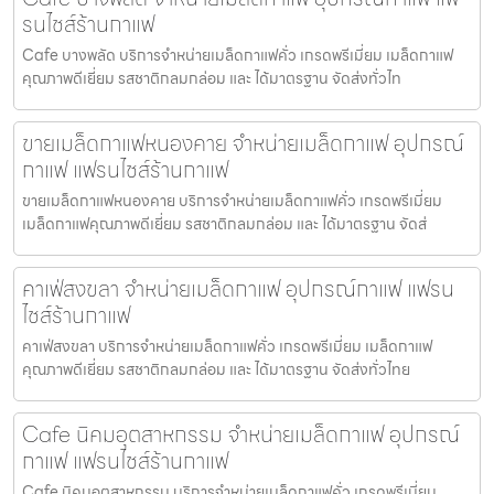
รนไชส์ร้านกาแฟ
Cafe บางพลัด บริการจำหน่ายเมล็ดกาแฟคั่ว เกรดพรีเมี่ยม เมล็ดกาแฟ
คุณภาพดีเยี่ยม รสชาติกลมกล่อม และ ได้มาตรฐาน จัดส่งทั่วไท
ขายเมล็ดกาแฟหนองคาย จำหน่ายเมล็ดกาแฟ อุปกรณ์
กาแฟ แฟรนไชส์ร้านกาแฟ
ขายเมล็ดกาแฟหนองคาย บริการจำหน่ายเมล็ดกาแฟคั่ว เกรดพรีเมี่ยม
เมล็ดกาแฟคุณภาพดีเยี่ยม รสชาติกลมกล่อม และ ได้มาตรฐาน จัดส่
คาเฟ่สงขลา จำหน่ายเมล็ดกาแฟ อุปกรณ์กาแฟ แฟรน
ไชส์ร้านกาแฟ
คาเฟ่สงขลา บริการจำหน่ายเมล็ดกาแฟคั่ว เกรดพรีเมี่ยม เมล็ดกาแฟ
คุณภาพดีเยี่ยม รสชาติกลมกล่อม และ ได้มาตรฐาน จัดส่งทั่วไทย
Cafe นิคมอุตสาหกรรม จำหน่ายเมล็ดกาแฟ อุปกรณ์
กาแฟ แฟรนไชส์ร้านกาแฟ
Cafe นิคมอุตสาหกรรม บริการจำหน่ายเมล็ดกาแฟคั่ว เกรดพรีเมี่ยม