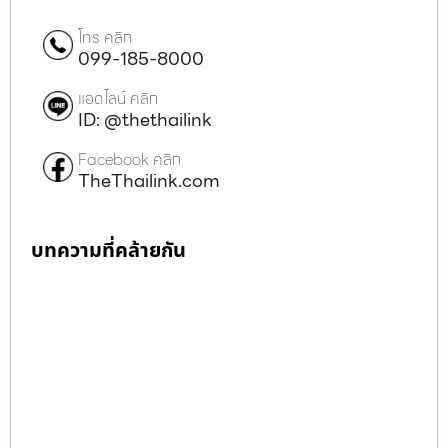
โทร คลิก
099-185-8000
แอดไลน์ คลิก
ID: @thethailink
Facebook คลิก
TheThailink.com
บทความที่คล้ายกัน