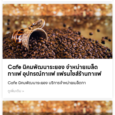
Cafe นิคมพัฒนาระยอง จำหน่ายเมล็ด
กาแฟ อุปกรณ์กาแฟ แฟรนไชส์ร้านกาแฟ
Cafe นิคมพัฒนาระยอง บริการจำหน่ายเมล็ดกา
ดูเพิ่มเติม »