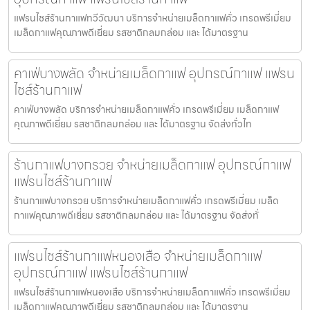
แฟรนไชส์ร้านกาแฟทวีวัฒนา บริการจำหน่ายเมล็ดกาแฟคั่ว เกรดพรีเมี่ยม
เมล็ดกาแฟคุณภาพดีเยี่ยม รสชาติกลมกล่อม และ ได้มาตรฐาน
คาเฟ่บางพลัด จำหน่ายเมล็ดกาแฟ อุปกรณ์กาแฟ แฟรน
ไชส์ร้านกาแฟ
คาเฟ่บางพลัด บริการจำหน่ายเมล็ดกาแฟคั่ว เกรดพรีเมี่ยม เมล็ดกาแฟ
คุณภาพดีเยี่ยม รสชาติกลมกล่อม และ ได้มาตรฐาน จัดส่งทั่วไท
ร้านกาแฟบางกรวย จำหน่ายเมล็ดกาแฟ อุปกรณ์กาแฟ
แฟรนไชส์ร้านกาแฟ
ร้านกาแฟบางกรวย บริการจำหน่ายเมล็ดกาแฟคั่ว เกรดพรีเมี่ยม เมล็ด
กาแฟคุณภาพดีเยี่ยม รสชาติกลมกล่อม และ ได้มาตรฐาน จัดส่งทั่
แฟรนไชส์ร้านกาแฟหนองเสือ จำหน่ายเมล็ดกาแฟ
อุปกรณ์กาแฟ แฟรนไชส์ร้านกาแฟ
แฟรนไชส์ร้านกาแฟหนองเสือ บริการจำหน่ายเมล็ดกาแฟคั่ว เกรดพรีเมี่ยม
เมล็ดกาแฟคุณภาพดีเยี่ยม รสชาติกลมกล่อม และ ได้มาตรฐาน