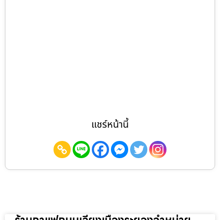
แชร์หน้านี้