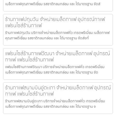
เมล็ดกาแฟคุณภาพดีเยี่ยม รสชาติกลมกล่อม และ ได้มาตรฐาน จัดส่
ร้านกาแฟปทุมวัน จำหน่ายเมล็ดกาแฟ อุปกรณ์กาแฟ
แฟรนไชส์ร้านกาแฟ
ร้านกาแฟปทุมวัน บริการจำหน่ายเมล็ดกาแฟคั่ว เกรดพรีเมี่ยม เมล็ดกาแฟ
คุณภาพดีเยี่ยม รสชาติกลมกล่อม และ ได้มาตรฐาน จัดส่งทั่
แฟรนไชส์ร้านกาแฟวัฒนา จำหน่ายเมล็ดกาแฟ อุปกรณ์
กาแฟ แฟรนไชส์ร้านกาแฟ
แฟรนไชส์ร้านกาแฟวัฒนา บริการจำหน่ายเมล็ดกาแฟคั่ว เกรดพรีเมี่ยม
เมล็ดกาแฟคุณภาพดีเยี่ยม รสชาติกลมกล่อม และ ได้มาตรฐาน จัด
ร้านกาแฟสนามบินอู่ตะเภา จำหน่ายเมล็ดกาแฟ อุปกรณ์
กาแฟ แฟรนไชส์ร้านกาแฟ
ร้านกาแฟสนามบินอู่ตะเภา บริการจำหน่ายเมล็ดกาแฟคั่ว เกรดพรีเมี่ยม
เมล็ดกาแฟคุณภาพดีเยี่ยม รสชาติกลมกล่อม และ ได้มาตรฐาน จ