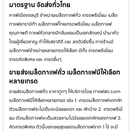
มาตรฐาน จัดส่งทั่วไทย
คาเฟ่เมืองชลบุรี จำหน่ายเมล็ดกาแฟคั่ว เกรดพรีเมี่ยม เมล็ด
กาแฟอาราบิก้า เมล็ดกาแฟไทยเกรดพรีเมี่ยม เมล็ดกาแฟ
คุณภาพดี กาแฟคั่วกลางมีกลิ่นหอมเป็นเอกลักษณ์ นำมาคั่ว
โดยผู้เชี่ยวชาญ ทำให้รสชาติดี และ ลงตัวยิ่งขึ้น ทางร้านมี
เมล็ดกาแฟจำหน่ายหลายเกรดให้เลือก มีทั้ง เกรดพรีเมี่ยม
เกรดคัดพิเศษ และ เกรดอื่นๆ
ขายส่งเมล็ดกาแฟคั่ว เมล็ดกาแฟมีให้เลือก
หลายเกรด
ขายส่งเมล็ดกาแฟคั่ว ราคาถูกๆ ให้บริการโดย กาแฟสด.com
เมล็ดกาแฟมีให้เลือกหลายเกรด เช่น 1. เกรดเมล็ดกาแฟแตกหัก
ตัวเมล็ดกาแฟจะไม่เต็มจะมีลอยแตก และ หักบ้าง 2. เกรดพรีเมี่
ยม ตัวเมล็ดกาแฟจะเต็มสวยงามไม่มีรอยแตกหักของกาแฟ 3.
คัดเกรดพิเศษ ตัวนี้บอกเลยสุดยอดเมล็ดกาแฟจาก 1 ไร่ จะมี