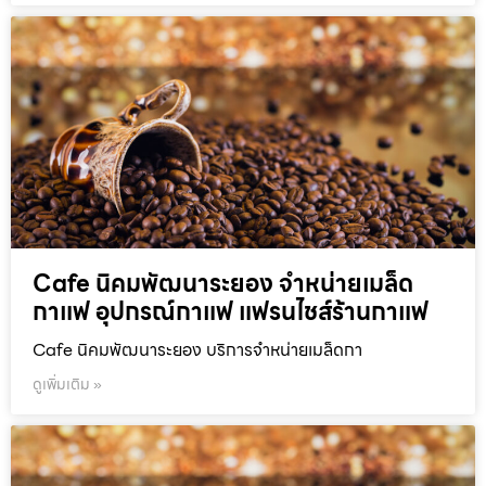
Cafe นิคมพัฒนาระยอง จำหน่ายเมล็ด
กาแฟ อุปกรณ์กาแฟ แฟรนไชส์ร้านกาแฟ
Cafe นิคมพัฒนาระยอง บริการจำหน่ายเมล็ดกา
ดูเพิ่มเติม »