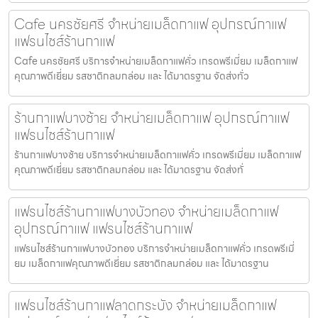
Cafe นครชัยศรี จำหน่ายเมล็ดกาแฟ อุปกรณ์กาแฟ
แฟรนไชส์ร้านกาแฟ
Cafe นครชัยศรี บริการจำหน่ายเมล็ดกาแฟคั่ว เกรดพรีเมี่ยม เมล็ดกาแฟ
คุณภาพดีเยี่ยม รสชาติกลมกล่อม และ ได้มาตรฐาน จัดส่งทั่ว
ร้านกาแฟบางซ้าย จำหน่ายเมล็ดกาแฟ อุปกรณ์กาแฟ
แฟรนไชส์ร้านกาแฟ
ร้านกาแฟบางซ้าย บริการจำหน่ายเมล็ดกาแฟคั่ว เกรดพรีเมี่ยม เมล็ดกาแฟ
คุณภาพดีเยี่ยม รสชาติกลมกล่อม และ ได้มาตรฐาน จัดส่งทั่
แฟรนไชส์ร้านกาแฟบางบัวทอง จำหน่ายเมล็ดกาแฟ
อุปกรณ์กาแฟ แฟรนไชส์ร้านกาแฟ
แฟรนไชส์ร้านกาแฟบางบัวทอง บริการจำหน่ายเมล็ดกาแฟคั่ว เกรดพรีเมี่
ยม เมล็ดกาแฟคุณภาพดีเยี่ยม รสชาติกลมกล่อม และ ได้มาตรฐาน
แฟรนไชส์ร้านกาแฟลาดกระบัง จำหน่ายเมล็ดกาแฟ