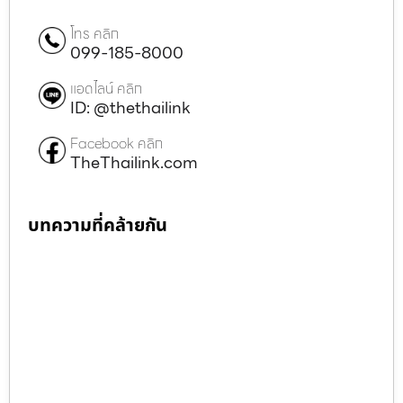
โทร คลิก
099-185-8000
แอดไลน์ คลิก
ID: @thethailink
Facebook คลิก
TheThailink.com
บทความที่คล้ายกัน