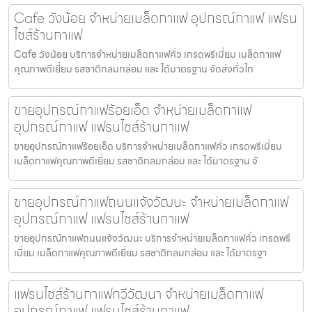
Cafe วังน้อย จำหน่ายเมล็ดกาแฟ อุปกรณ์กาแฟ แฟรน
ไชส์ร้านกาแฟ
Cafe วังน้อย บริการจำหน่ายเมล็ดกาแฟคั่ว เกรดพรีเมี่ยม เมล็ดกาแฟ
คุณภาพดีเยี่ยม รสชาติกลมกล่อม และ ได้มาตรฐาน จัดส่งทั่วไท
ขายอุปกรณ์กาแฟร้อยเอ็ด จำหน่ายเมล็ดกาแฟ
อุปกรณ์กาแฟ แฟรนไชส์ร้านกาแฟ
ขายอุปกรณ์กาแฟร้อยเอ็ด บริการจำหน่ายเมล็ดกาแฟคั่ว เกรดพรีเมี่ยม
เมล็ดกาแฟคุณภาพดีเยี่ยม รสชาติกลมกล่อม และ ได้มาตรฐาน จั
ขายอุปกรณ์กาแฟถนนแจ้งวัฒนะ จำหน่ายเมล็ดกาแฟ
อุปกรณ์กาแฟ แฟรนไชส์ร้านกาแฟ
ขายอุปกรณ์กาแฟถนนแจ้งวัฒนะ บริการจำหน่ายเมล็ดกาแฟคั่ว เกรดพรี
เมี่ยม เมล็ดกาแฟคุณภาพดีเยี่ยม รสชาติกลมกล่อม และ ได้มาตรฐา
แฟรนไชส์ร้านกาแฟทวีวัฒนา จำหน่ายเมล็ดกาแฟ
อุปกรณ์กาแฟ แฟรนไชส์ร้านกาแฟ