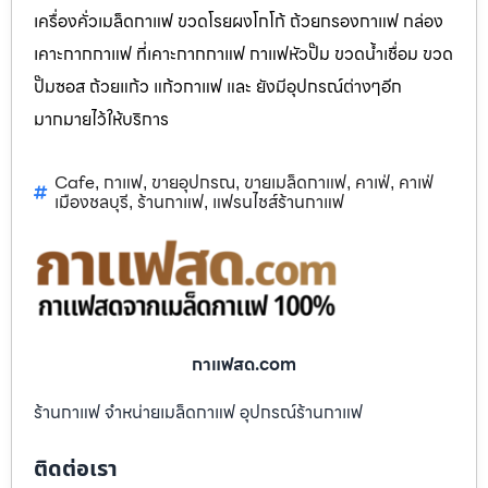
เครื่องคั่วเมล็ดกาแฟ ขวดโรยผงโกโก้ ถ้วยกรองกาแฟ กล่อง
เคาะกากกาแฟ ที่เคาะกากกาแฟ กาแฟหัวปั๊ม ขวดน้ำเชื่อม ขวด
ปั๊มซอส ถ้วยแก้ว แก้วกาแฟ และ ยังมีอุปกรณ์ต่างๆอีก
มากมายไว้ให้บริการ
Cafe
กาแฟ
ขายอุปกรณ
ขายเมล็ดกาแฟ
คาเฟ่
คาเฟ่
,
,
,
,
,
เมืองชลบุรี
ร้านกาแฟ
แฟรนไชส์ร้านกาแฟ
,
,
กาแฟสด.com
ร้านกาแฟ จำหน่ายเมล็ดกาแฟ อุปกรณ์ร้านกาแฟ
ติดต่อเรา