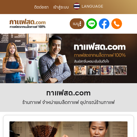
LANGUAGE
ติดต่อเรา
เข้าสู่ระบบ
เมนู
กาแฟสด.com
ร้านกาแฟ จำหน่ายเมล็ดกาแฟ อุปกรณ์ร้านกาแฟ