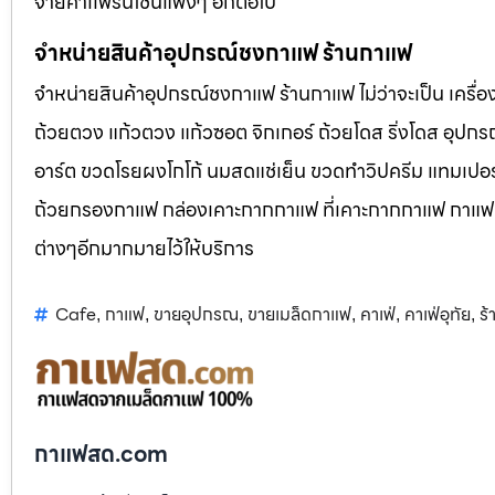
จ่ายค่าเเฟรนไชน์แพงๆ อีกต่อไป
จำหน่ายสินค้าอุปกรณ์ชงกาแฟ ร้านกาแฟ
จำหน่ายสินค้าอุปกรณ์ชงกาแฟ ร้านกาแฟ ไม่ว่าจะเป็น เครื่
ถ้วยตวง แก้วตวง แก้วซอต จิกเกอร์ ถ้วยโดส ริ่งโดส อุปก
อาร์ต ขวดโรยผงโกโก้ นมสดแช่เย็น ขวดทำวิปครีม แทมเปอร์
ถ้วยกรองกาแฟ กล่องเคาะกากกาแฟ ที่เคาะกากกาแฟ กาแฟหัวป
ต่างๆอีกมากมายไว้ให้บริการ
Cafe
กาแฟ
ขายอุปกรณ
ขายเมล็ดกาแฟ
คาเฟ่
คาเฟ่อุทัย
ร
,
,
,
,
,
,
กาแฟสด.com