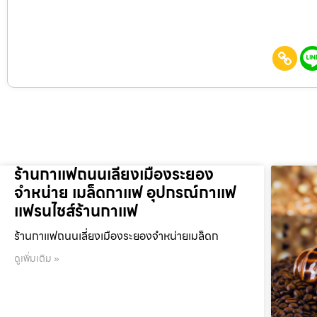
ร้านกาแฟถนนเลี่ยงเมืองระยอง
จำหน่าย เมล็ดกาแฟ อุปกรณ์กาแฟ
แฟรนไชส์ร้านกาแฟ
ร้านกาแฟถนนเลี่ยงเมืองระยองจำหน่ายเมล็ดก
ดูเพิ่มเติม »