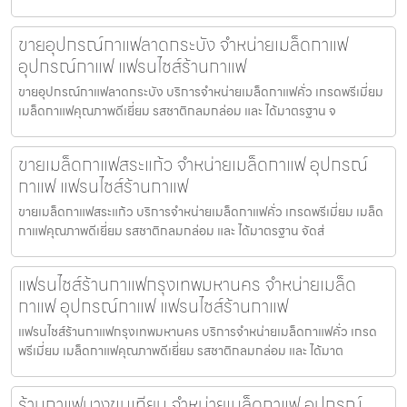
ขายอุปกรณ์กาแฟลาดกระบัง จำหน่ายเมล็ดกาแฟ
อุปกรณ์กาแฟ แฟรนไชส์ร้านกาแฟ
ขายอุปกรณ์กาแฟลาดกระบัง บริการจำหน่ายเมล็ดกาแฟคั่ว เกรดพรีเมี่ยม
เมล็ดกาแฟคุณภาพดีเยี่ยม รสชาติกลมกล่อม และ ได้มาตรฐาน จ
ขายเมล็ดกาแฟสระแก้ว จำหน่ายเมล็ดกาแฟ อุปกรณ์
กาแฟ แฟรนไชส์ร้านกาแฟ
ขายเมล็ดกาแฟสระแก้ว บริการจำหน่ายเมล็ดกาแฟคั่ว เกรดพรีเมี่ยม เมล็ด
กาแฟคุณภาพดีเยี่ยม รสชาติกลมกล่อม และ ได้มาตรฐาน จัดส่
แฟรนไชส์ร้านกาแฟกรุงเทพมหานคร จำหน่ายเมล็ด
กาแฟ อุปกรณ์กาแฟ แฟรนไชส์ร้านกาแฟ
แฟรนไชส์ร้านกาแฟกรุงเทพมหานคร บริการจำหน่ายเมล็ดกาแฟคั่ว เกรด
พรีเมี่ยม เมล็ดกาแฟคุณภาพดีเยี่ยม รสชาติกลมกล่อม และ ได้มาต
ร้านกาแฟบางขุนเทียน จำหน่ายเมล็ดกาแฟ อุปกรณ์