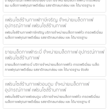
ขายอุปกรณ์กาแฟแกลงระยอง บริการจำหน่ายเมล็ดกาแฟคั่ว เกรดพรีเมี่
ยม เมล็ดกาแฟคุณภาพดีเยี่ยม รสชาติกลมกล่อม และ ได้มาตรฐาน จ
แฟรนไชส์ร้านกาแฟภาษีเจริญ จำหน่ายเมล็ดกาแฟ
อุปกรณ์กาแฟ แฟรนไชส์ร้านกาแฟ
แฟรนไชส์ร้านกาแฟภาษีเจริญ บริการจำหน่ายเมล็ดกาแฟคั่ว เกรดพรีเมี่ยม
เมล็ดกาแฟคุณภาพดีเยี่ยม รสชาติกลมกล่อม และ ได้มาตรฐาน
ขายเมล็ดกาแฟกระบี่ จำหน่ายเมล็ดกาแฟ อุปกรณ์กาแฟ
แฟรนไชส์ร้านกาแฟ
ขายเมล็ดกาแฟกระบี่ บริการจำหน่ายเมล็ดกาแฟคั่ว เกรดพรีเมี่ยม เมล็ด
กาแฟคุณภาพดีเยี่ยม รสชาติกลมกล่อม และ ได้มาตรฐาน จัดส่ง
แฟรนไชส์ร้านกาแฟดอนตูม จำหน่ายเมล็ดกาแฟ
อุปกรณ์กาแฟ แฟรนไชส์ร้านกาแฟ
แฟรนไชส์ร้านกาแฟดอนตูม บริการจำหน่ายเมล็ดกาแฟคั่ว เกรดพรีเมี่ยม
เมล็ดกาแฟคุณภาพดีเยี่ยม รสชาติกลมกล่อม และ ได้มาตรฐาน จั