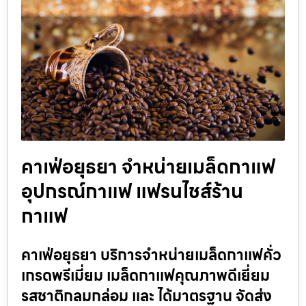
คาเฟ่อยุธยา จำหน่ายเมล็ดกาแฟ
อุปกรณ์กาแฟ แฟรนไชส์ร้าน
กาแฟ
คาเฟ่อยุธยา บริการจำหน่ายเมล็ดกาแฟคั่ว
เกรดพรีเมี่ยม เมล็ดกาแฟคุณภาพดีเยี่ยม
รสชาติกลมกล่อม และ ได้มาตรฐาน จัดส่ง