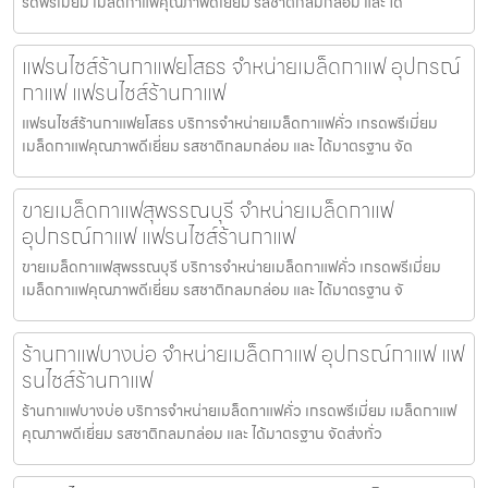
รดพรีเมี่ยม เมล็ดกาแฟคุณภาพดีเยี่ยม รสชาติกลมกล่อม และ ได
แฟรนไชส์ร้านกาแฟยโสธร จำหน่ายเมล็ดกาแฟ อุปกรณ์
กาแฟ แฟรนไชส์ร้านกาแฟ
แฟรนไชส์ร้านกาแฟยโสธร บริการจำหน่ายเมล็ดกาแฟคั่ว เกรดพรีเมี่ยม
เมล็ดกาแฟคุณภาพดีเยี่ยม รสชาติกลมกล่อม และ ได้มาตรฐาน จัด
ขายเมล็ดกาแฟสุพรรณบุรี จำหน่ายเมล็ดกาแฟ
อุปกรณ์กาแฟ แฟรนไชส์ร้านกาแฟ
ขายเมล็ดกาแฟสุพรรณบุรี บริการจำหน่ายเมล็ดกาแฟคั่ว เกรดพรีเมี่ยม
เมล็ดกาแฟคุณภาพดีเยี่ยม รสชาติกลมกล่อม และ ได้มาตรฐาน จั
ร้านกาแฟบางบ่อ จำหน่ายเมล็ดกาแฟ อุปกรณ์กาแฟ แฟ
รนไชส์ร้านกาแฟ
ร้านกาแฟบางบ่อ บริการจำหน่ายเมล็ดกาแฟคั่ว เกรดพรีเมี่ยม เมล็ดกาแฟ
คุณภาพดีเยี่ยม รสชาติกลมกล่อม และ ได้มาตรฐาน จัดส่งทั่ว