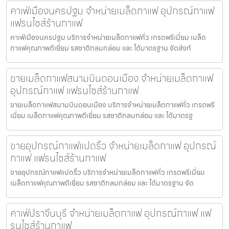
คาเฟ่เมืองนครปฐม จำหน่ายเมล็ดกาแฟ อุปกรณ์กาแฟ
แฟรนไชส์ร้านกาแฟ
คาเฟ่เมืองนครปฐม บริการจำหน่ายเมล็ดกาแฟคั่ว เกรดพรีเมี่ยม เมล็ด
กาแฟคุณภาพดีเยี่ยม รสชาติกลมกล่อม และ ได้มาตรฐาน จัดส่งทั
ขายเมล็ดกาแฟสนามบินดอนเมือง จำหน่ายเมล็ดกาแฟ
อุปกรณ์กาแฟ แฟรนไชส์ร้านกาแฟ
ขายเมล็ดกาแฟสนามบินดอนเมือง บริการจำหน่ายเมล็ดกาแฟคั่ว เกรดพรี
เมี่ยม เมล็ดกาแฟคุณภาพดีเยี่ยม รสชาติกลมกล่อม และ ได้มาตรฐ
ขายอุปกรณ์กาแฟแปดริ้ว จำหน่ายเมล็ดกาแฟ อุปกรณ์
กาแฟ แฟรนไชส์ร้านกาแฟ
ขายอุปกรณ์กาแฟแปดริ้ว บริการจำหน่ายเมล็ดกาแฟคั่ว เกรดพรีเมี่ยม
เมล็ดกาแฟคุณภาพดีเยี่ยม รสชาติกลมกล่อม และ ได้มาตรฐาน จัด
คาเฟ่ปราจีนบุรี จำหน่ายเมล็ดกาแฟ อุปกรณ์กาแฟ แฟ
รนไชส์ร้านกาแฟ