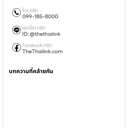
โทร คลิก
099-185-8000
แอดไลน์ คลิก
ID: @thethailink
Facebook คลิก
TheThailink.com
บทความที่คล้ายกัน