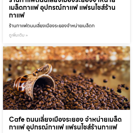
เมล็ดกาแฟ อุปกรณ์กาแฟ แฟรนไชส์ร้าน
กาแฟ
ร้านกาแฟถนนเลี่ยงเมืองระยองจำหน่ายเมล็ดก
ดูเพิ่มเติม »
Cafe ถนนเลี่ยงเมืองระยอง จำหน่ายเมล็ด
กาแฟ อุปกรณ์กาแฟ แฟรนไชส์ร้านกาแฟ