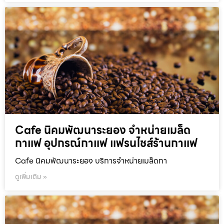
Cafe นิคมพัฒนาระยอง จำหน่ายเมล็ด
กาแฟ อุปกรณ์กาแฟ แฟรนไชส์ร้านกาแฟ
Cafe นิคมพัฒนาระยอง บริการจำหน่ายเมล็ดกา
ดูเพิ่มเติม »