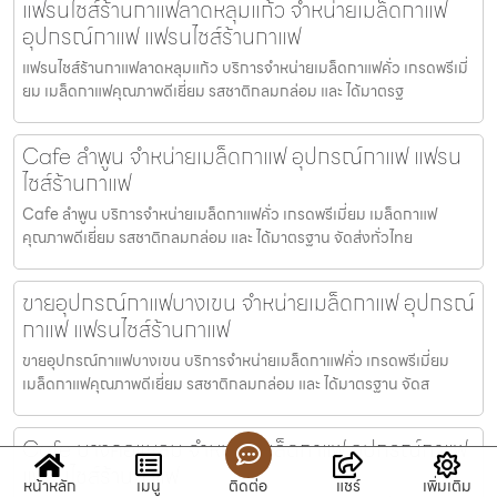
แฟรนไชส์ร้านกาแฟลาดหลุมแก้ว จำหน่ายเมล็ดกาแฟ
อุปกรณ์กาแฟ แฟรนไชส์ร้านกาแฟ
แฟรนไชส์ร้านกาแฟลาดหลุมแก้ว บริการจำหน่ายเมล็ดกาแฟคั่ว เกรดพรีเมี่
ยม เมล็ดกาแฟคุณภาพดีเยี่ยม รสชาติกลมกล่อม และ ได้มาตรฐ
Cafe ลำพูน จำหน่ายเมล็ดกาแฟ อุปกรณ์กาแฟ แฟรน
ไชส์ร้านกาแฟ
Cafe ลำพูน บริการจำหน่ายเมล็ดกาแฟคั่ว เกรดพรีเมี่ยม เมล็ดกาแฟ
คุณภาพดีเยี่ยม รสชาติกลมกล่อม และ ได้มาตรฐาน จัดส่งทั่วไทย
ขายอุปกรณ์กาแฟบางเขน จำหน่ายเมล็ดกาแฟ อุปกรณ์
กาแฟ แฟรนไชส์ร้านกาแฟ
ขายอุปกรณ์กาแฟบางเขน บริการจำหน่ายเมล็ดกาแฟคั่ว เกรดพรีเมี่ยม
เมล็ดกาแฟคุณภาพดีเยี่ยม รสชาติกลมกล่อม และ ได้มาตรฐาน จัดส
Cafe บางคอแหลม จำหน่ายเมล็ดกาแฟ อุปกรณ์กาแฟ
แฟรนไชส์ร้านกาแฟ
หน้าหลัก
เมนู
ติดต่อ
แชร์
เพิ่มเติม