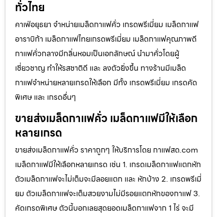
ทั่วไทย
คาเฟ่อยุธยา จำหน่ายเมล็ดกาแฟคั่ว เกรดพรีเมี่ยม เมล็ดกาแฟ
อาราบิก้า เมล็ดกาแฟไทยเกรดพรีเมี่ยม เมล็ดกาแฟคุณภาพดี
กาแฟคั่วกลางมีกลิ่นหอมเป็นเอกลักษณ์ นำมาคั่วโดยผู้
เชี่ยวชาญ ทำให้รสชาติดี และ ลงตัวยิ่งขึ้น ทางร้านมีเมล็ด
กาแฟจำหน่ายหลายเกรดให้เลือก มีทั้ง เกรดพรีเมี่ยม เกรดคัด
พิเศษ และ เกรดอื่นๆ
ขายส่งเมล็ดกาแฟคั่ว เมล็ดกาแฟมีให้เลือก
หลายเกรด
ขายส่งเมล็ดกาแฟคั่ว ราคาถูกๆ ให้บริการโดย กาแฟสด.com
เมล็ดกาแฟมีให้เลือกหลายเกรด เช่น 1. เกรดเมล็ดกาแฟแตกหัก
ตัวเมล็ดกาแฟจะไม่เต็มจะมีลอยแตก และ หักบ้าง 2. เกรดพรีเมี่
ยม ตัวเมล็ดกาแฟจะเต็มสวยงามไม่มีรอยแตกหักของกาแฟ 3.
คัดเกรดพิเศษ ตัวนี้บอกเลยสุดยอดเมล็ดกาแฟจาก 1 ไร่ จะมี