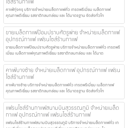
ไชส์ร้านกาแฟ
คาเฟ่ทุ่งครุ บริการจำหน่ายเมล็ดกาแฟคั่ว เกรดพรีเมี่ยม เมล็ดกาแฟ
คุณภาพดีเยี่ยม รสชาติกลมกล่อม และ ได้มาตรฐาน จัดส่งทั่วไท
ขายเมล็ดกาแฟป้อมปราบศัตรูพ่าย จำหน่ายเมล็ดกาแฟ
อุปกรณ์กาแฟ แฟรนไชส์ร้านกาแฟ
ขายเมล็ดกาแฟป้อมปราบศัตรูพ่าย บริการจำหน่ายเมล็ดกาแฟคั่ว เกรดพรี
เมี่ยม เมล็ดกาแฟคุณภาพดีเยี่ยม รสชาติกลมกล่อม และ ได้มาต
คาเฟ่บางซ้าย จำหน่ายเมล็ดกาแฟ อุปกรณ์กาแฟ แฟรน
ไชส์ร้านกาแฟ
คาเฟ่บางซ้าย บริการจำหน่ายเมล็ดกาแฟคั่ว เกรดพรีเมี่ยม เมล็ดกาแฟ
คุณภาพดีเยี่ยม รสชาติกลมกล่อม และ ได้มาตรฐาน จัดส่งทั่วไท
แฟรนไชส์ร้านกาแฟสนามบินสุวรรณภูมิ จำหน่ายเมล็ด
กาแฟ อุปกรณ์กาแฟ แฟรนไชส์ร้านกาแฟ
แฟรนไชส์ร้านกาแฟสนามบินสุวรรณภูมิ บริการจำหน่ายเมล็ดกาแฟคั่ว เก