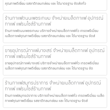
คุณภาพดีเยี่ยม รสชาติกลมกล่อม และ ได้มาตรฐาน จัดส่งทั่ว
ร้านกาแฟถนนเพชรเกษม จำหน่ายเมล็ดกาแฟ อุปกรณ์
กาแฟ แฟรนไชส์ร้านกาแฟ
ร้านกาแฟถนนเพชรเกษม บริการจำหน่ายเมล็ดกาแฟคั่ว เกรดพรีเมี่ยม
เมล็ดกาแฟคุณภาพดีเยี่ยม รสชาติกลมกล่อม และ ได้มาตรฐาน จัดส่
ขายอุปกรณ์กาแฟบางเสร่ จำหน่ายเมล็ดกาแฟ อุปกรณ์
กาแฟ แฟรนไชส์ร้านกาแฟ
ขายอุปกรณ์กาแฟบางเสร่ บริการจำหน่ายเมล็ดกาแฟคั่ว เกรดพรีเมี่ยม
เมล็ดกาแฟคุณภาพดีเยี่ยม รสชาติกลมกล่อม และ ได้มาตรฐาน จัด
ร้านกาแฟสมุทรปราการ จำหน่ายเมล็ดกาแฟ อุปกรณ์
กาแฟ แฟรนไชส์ร้านกาแฟ
ร้านกาแฟสมุทรปราการ บริการจำหน่ายเมล็ดกาแฟคั่ว เกรดพรีเมี่ยม เมล็ด
กาแฟคุณภาพดีเยี่ยม รสชาติกลมกล่อม และ ได้มาตรฐาน จัดส่