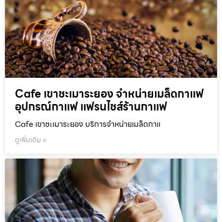
Cafe เขาชะเมาระยอง จำหน่ายเมล็ดกาแฟ
อุปกรณ์กาแฟ แฟรนไชส์ร้านกาแฟ
Cafe เขาชะเมาระยอง บริการจำหน่ายเมล็ดกาแ
ดูเพิ่มเติม »