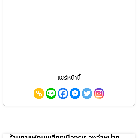
แชร์หน้านี้
ร้านกาแฟถนนเลี่ยงเมืองระยองจำหน่าย