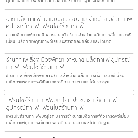
คุณภาพดีเยี่ยม รสชาติกลมกล่อม และ ได้มาตรฐาน จัดส่งทั่วไทย
ขายเมล็ดกาแฟสนามบินสุวรรณภูมิ จำหน่ายเมล็ดกาแฟ
อุปกรณ์กาแฟ แฟรนไชส์ร้านกาแฟ
ขายเมล็ดกาแฟสนามบินสุวรรณภูมิ บริการจำหน่ายเมล็ดกาแฟคั่ว เกรดพรี
เมี่ยม เมล็ดกาแฟคุณภาพดีเยี่ยม รสชาติกลมกล่อม และ ได้มาต
ร้านกาแฟเลี่องเมืองพัทยา จำหน่ายเมล็ดกาแฟ อุปกรณ์
กาแฟ แฟรนไชส์ร้านกาแฟ
ร้านกาแฟเลี่องเมืองพัทยา บริการจำหน่ายเมล็ดกาแฟคั่ว เกรดพรีเมี่ยม
เมล็ดกาแฟคุณภาพดีเยี่ยม รสชาติกลมกล่อม และ ได้มาตรฐาน
แฟรนไชส์ร้านกาแฟพิษณุโลก จำหน่ายเมล็ดกาแฟ
อุปกรณ์กาแฟ แฟรนไชส์ร้านกาแฟ
แฟรนไชส์ร้านกาแฟพิษณุโลก บริการจำหน่ายเมล็ดกาแฟคั่ว เกรดพรีเมี่ยม
เมล็ดกาแฟคุณภาพดีเยี่ยม รสชาติกลมกล่อม และ ได้มาตรฐาน