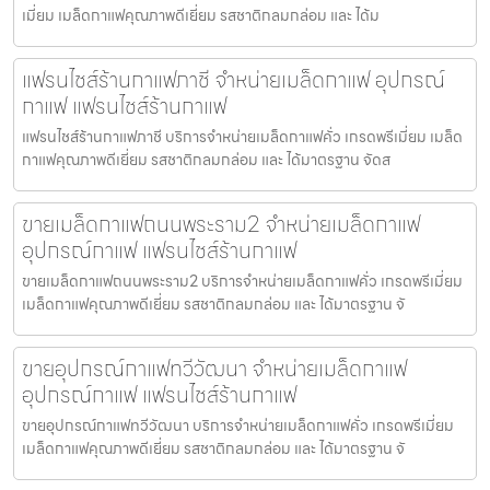
เมี่ยม เมล็ดกาแฟคุณภาพดีเยี่ยม รสชาติกลมกล่อม และ ได้ม
แฟรนไชส์ร้านกาแฟภาชี จำหน่ายเมล็ดกาแฟ อุปกรณ์
กาแฟ แฟรนไชส์ร้านกาแฟ
แฟรนไชส์ร้านกาแฟภาชี บริการจำหน่ายเมล็ดกาแฟคั่ว เกรดพรีเมี่ยม เมล็ด
กาแฟคุณภาพดีเยี่ยม รสชาติกลมกล่อม และ ได้มาตรฐาน จัดส
ขายเมล็ดกาแฟถนนพระราม2 จำหน่ายเมล็ดกาแฟ
อุปกรณ์กาแฟ แฟรนไชส์ร้านกาแฟ
ขายเมล็ดกาแฟถนนพระราม2 บริการจำหน่ายเมล็ดกาแฟคั่ว เกรดพรีเมี่ยม
เมล็ดกาแฟคุณภาพดีเยี่ยม รสชาติกลมกล่อม และ ได้มาตรฐาน จั
ขายอุปกรณ์กาแฟทวีวัฒนา จำหน่ายเมล็ดกาแฟ
อุปกรณ์กาแฟ แฟรนไชส์ร้านกาแฟ
ขายอุปกรณ์กาแฟทวีวัฒนา บริการจำหน่ายเมล็ดกาแฟคั่ว เกรดพรีเมี่ยม
เมล็ดกาแฟคุณภาพดีเยี่ยม รสชาติกลมกล่อม และ ได้มาตรฐาน จั