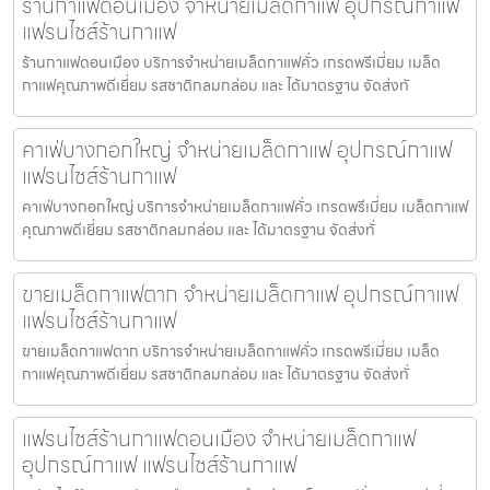
ร้านกาแฟดอนเมือง จำหน่ายเมล็ดกาแฟ อุปกรณ์กาแฟ
แฟรนไชส์ร้านกาแฟ
ร้านกาแฟดอนเมือง บริการจำหน่ายเมล็ดกาแฟคั่ว เกรดพรีเมี่ยม เมล็ด
กาแฟคุณภาพดีเยี่ยม รสชาติกลมกล่อม และ ได้มาตรฐาน จัดส่งทั
คาเฟ่บางกอกใหญ่ จำหน่ายเมล็ดกาแฟ อุปกรณ์กาแฟ
แฟรนไชส์ร้านกาแฟ
คาเฟ่บางกอกใหญ่ บริการจำหน่ายเมล็ดกาแฟคั่ว เกรดพรีเมี่ยม เมล็ดกาแฟ
คุณภาพดีเยี่ยม รสชาติกลมกล่อม และ ได้มาตรฐาน จัดส่งทั่
ขายเมล็ดกาแฟตาก จำหน่ายเมล็ดกาแฟ อุปกรณ์กาแฟ
แฟรนไชส์ร้านกาแฟ
ขายเมล็ดกาแฟตาก บริการจำหน่ายเมล็ดกาแฟคั่ว เกรดพรีเมี่ยม เมล็ด
กาแฟคุณภาพดีเยี่ยม รสชาติกลมกล่อม และ ได้มาตรฐาน จัดส่งทั่
แฟรนไชส์ร้านกาแฟดอนเมือง จำหน่ายเมล็ดกาแฟ
อุปกรณ์กาแฟ แฟรนไชส์ร้านกาแฟ