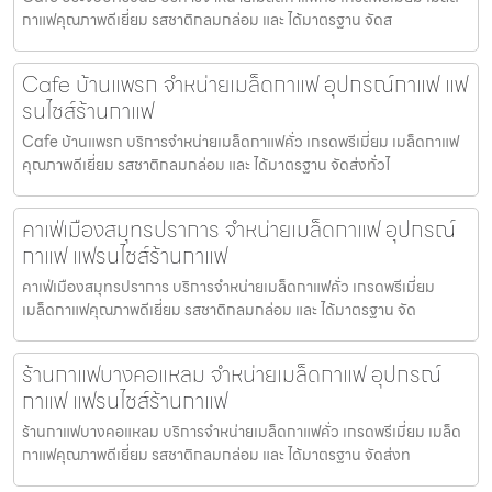
กาแฟคุณภาพดีเยี่ยม รสชาติกลมกล่อม และ ได้มาตรฐาน จัดส
Cafe บ้านแพรก จำหน่ายเมล็ดกาแฟ อุปกรณ์กาแฟ แฟ
รนไชส์ร้านกาแฟ
Cafe บ้านแพรก บริการจำหน่ายเมล็ดกาแฟคั่ว เกรดพรีเมี่ยม เมล็ดกาแฟ
คุณภาพดีเยี่ยม รสชาติกลมกล่อม และ ได้มาตรฐาน จัดส่งทั่วไ
คาเฟ่เมืองสมุทรปราการ จำหน่ายเมล็ดกาแฟ อุปกรณ์
กาแฟ แฟรนไชส์ร้านกาแฟ
คาเฟ่เมืองสมุทรปราการ บริการจำหน่ายเมล็ดกาแฟคั่ว เกรดพรีเมี่ยม
เมล็ดกาแฟคุณภาพดีเยี่ยม รสชาติกลมกล่อม และ ได้มาตรฐาน จัด
ร้านกาแฟบางคอแหลม จำหน่ายเมล็ดกาแฟ อุปกรณ์
กาแฟ แฟรนไชส์ร้านกาแฟ
ร้านกาแฟบางคอแหลม บริการจำหน่ายเมล็ดกาแฟคั่ว เกรดพรีเมี่ยม เมล็ด
กาแฟคุณภาพดีเยี่ยม รสชาติกลมกล่อม และ ได้มาตรฐาน จัดส่งท