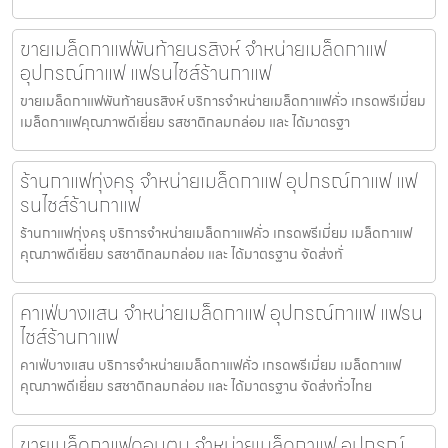
ขายเมล็ดกาแฟพันท้ายนรสิงห์ จำหน่ายเมล็ดกาแฟ
อุปกรณ์กาแฟ แฟรนไชส์ร้านกาแฟ
ขายเมล็ดกาแฟพันท้ายนรสิงห์ บริการจำหน่ายเมล็ดกาแฟคั่ว เกรดพรีเมี่ยม
เมล็ดกาแฟคุณภาพดีเยี่ยม รสชาติกลมกล่อม และ ได้มาตรฐา
ร้านกาแฟทุ่งครุ จำหน่ายเมล็ดกาแฟ อุปกรณ์กาแฟ แฟ
รนไชส์ร้านกาแฟ
ร้านกาแฟทุ่งครุ บริการจำหน่ายเมล็ดกาแฟคั่ว เกรดพรีเมี่ยม เมล็ดกาแฟ
คุณภาพดีเยี่ยม รสชาติกลมกล่อม และ ได้มาตรฐาน จัดส่งทั่
คาเฟ่บางแสน จำหน่ายเมล็ดกาแฟ อุปกรณ์กาแฟ แฟรน
ไชส์ร้านกาแฟ
คาเฟ่บางแสน บริการจำหน่ายเมล็ดกาแฟคั่ว เกรดพรีเมี่ยม เมล็ดกาแฟ
คุณภาพดีเยี่ยม รสชาติกลมกล่อม และ ได้มาตรฐาน จัดส่งทั่วไทย
ขายเมล็ดกาแฟดอนตูม จำหน่ายเมล็ดกาแฟ อุปกรณ์