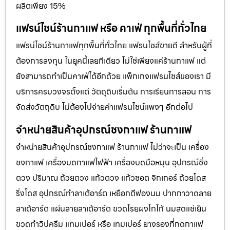
ผลิตเพียง 15%
แฟรน์ไชน์ร้านกาแฟ หรือ คาเฟ่ ทุกพื้นที่ทั่วไทย
แฟรน์ไชน์ร้านกาแฟทุกพื้นที่ทั่วไทย แฟรนไชส์ขายดี สำหรับผู้ที่
ต้องการลงทุน ในยุคนี้เลยทีเดียว ไม่ใช่เพียงแค่ร้านกาแฟ แต่
ยังสามารถทำเป็นคาเฟ่ได้อีกด้วย แพ็กเกจแฟรนไชส์ของเรา มี
บริการครบวงจรตั้งแต่ วัตถุดิบเริ่มต้น การเรียนการสอน การ
จัดส่งวัตถุดิบ ไม่ต้องไปจ่ายค่าเเฟรนไชน์แพงๆ อีกต่อไป
จำหน่ายสินค้าอุปกรณ์ชงกาแฟ ร้านกาแฟ
จำหน่ายสินค้าอุปกรณ์ชงกาแฟ ร้านกาแฟ ไม่ว่าจะเป็น เครื่อง
ชงกาแฟ เครื่องบดกาแฟไฟฟ้า เครื่องบดมือหมุน อุปกรณ์ชั่ง
ตวง ปริมาณ ถ้วยตวง แก้วตวง แก้วซอต จิกเกอร์ ถ้วยโดส
ริ่งโดส อุปกรณ์ทำลาเต้อาร์ต เหยือกตีฟองนม ปากกาวาดลาย
ลาเต้อาร์ต แผ่นลายลาเต้อาร์ต ขวดโรยผงโกโก้ นมสดแช่เย็น
ขวดทำวิปครีม แทมเปอร์ หรือ เทมเปอร์ ยางรองที่กดกาแฟ