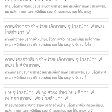
ขายเมล็ดกาแฟถนนชลบุรี ระยอง บริการจำหน่ายเมล็ดกาแฟคั่ว เกรดพรีเมี่
ยม เมล็ดกาแฟคุณภาพดีเยี่ยม รสชาติกลมกล่อม และ ได้มาตรฐ
คาเฟ่อ่างทอง จำหน่ายเมล็ดกาแฟ อุปกรณ์กาแฟ แฟรน
ไชส์ร้านกาแฟ
คาเฟ่อ่างทอง บริการจำหน่ายเมล็ดกาแฟคั่ว เกรดพรีเมี่ยม เมล็ดกาแฟ
คุณภาพดีเยี่ยม รสชาติกลมกล่อม และ ได้มาตรฐาน จัดส่งทั่วไท
คาเฟ่นครราชสีมา จำหน่ายเมล็ดกาแฟ อุปกรณ์กาแฟ
แฟรนไชส์ร้านกาแฟ
คาเฟ่นครราชสีมา บริการจำหน่ายเมล็ดกาแฟคั่ว เกรดพรีเมี่ยม เมล็ดกาแฟ
คุณภาพดีเยี่ยม รสชาติกลมกล่อม และ ได้มาตรฐาน จัดส่งทั่
ขายอุปกรณ์กาแฟบางเสาธง จำหน่ายเมล็ดกาแฟ
อุปกรณ์กาแฟ แฟรนไชส์ร้านกาแฟ
ขายอุปกรณ์กาแฟบางเสาธง บริการจำหน่ายเมล็ดกาแฟคั่ว เกรดพรีเมี่ยม
เมล็ดกาแฟคุณภาพดีเยี่ยม รสชาติกลมกล่อม และ ได้มาตรฐาน จั