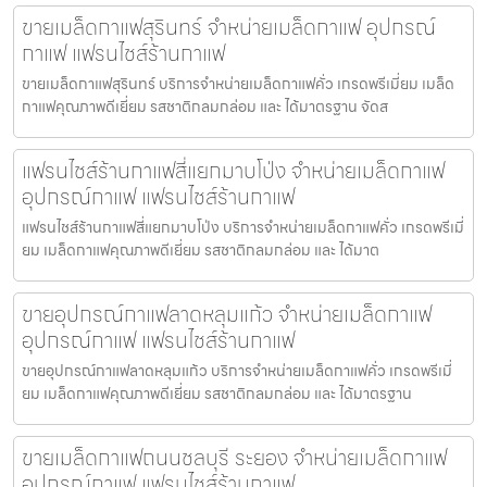
ขายเมล็ดกาแฟสุรินทร์ จำหน่ายเมล็ดกาแฟ อุปกรณ์
กาแฟ แฟรนไชส์ร้านกาแฟ
ขายเมล็ดกาแฟสุรินทร์ บริการจำหน่ายเมล็ดกาแฟคั่ว เกรดพรีเมี่ยม เมล็ด
กาแฟคุณภาพดีเยี่ยม รสชาติกลมกล่อม และ ได้มาตรฐาน จัดส
แฟรนไชส์ร้านกาแฟสี่แยกมาบโป่ง จำหน่ายเมล็ดกาแฟ
อุปกรณ์กาแฟ แฟรนไชส์ร้านกาแฟ
แฟรนไชส์ร้านกาแฟสี่แยกมาบโป่ง บริการจำหน่ายเมล็ดกาแฟคั่ว เกรดพรีเมี่
ยม เมล็ดกาแฟคุณภาพดีเยี่ยม รสชาติกลมกล่อม และ ได้มาต
ขายอุปกรณ์กาแฟลาดหลุมแก้ว จำหน่ายเมล็ดกาแฟ
อุปกรณ์กาแฟ แฟรนไชส์ร้านกาแฟ
ขายอุปกรณ์กาแฟลาดหลุมแก้ว บริการจำหน่ายเมล็ดกาแฟคั่ว เกรดพรีเมี่
ยม เมล็ดกาแฟคุณภาพดีเยี่ยม รสชาติกลมกล่อม และ ได้มาตรฐาน
ขายเมล็ดกาแฟถนนชลบุรี ระยอง จำหน่ายเมล็ดกาแฟ
อุปกรณ์กาแฟ แฟรนไชส์ร้านกาแฟ