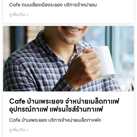
Cafe ถนนเลี่ยงเมืองระยอง บริการจำหน่ายเม
ดูเพิ่มเติม »
Cafe บ้านเพระยอง จำหน่ายเมล็ดกาแฟ
อุปกรณ์กาแฟ แฟรนไชส์ร้านกาแฟ
Cafe บ้านเพระยอง บริการจำหน่ายเมล็ดกาแฟค
ดูเพิ่มเติม »