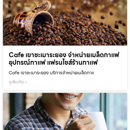
Cafe เขาชะเมาระยอง จำหน่ายเมล็ดกาแฟ
อุปกรณ์กาแฟ แฟรนไชส์ร้านกาแฟ
Cafe เขาชะเมาระยอง บริการจำหน่ายเมล็ดกาแ
ดูเพิ่มเติม »