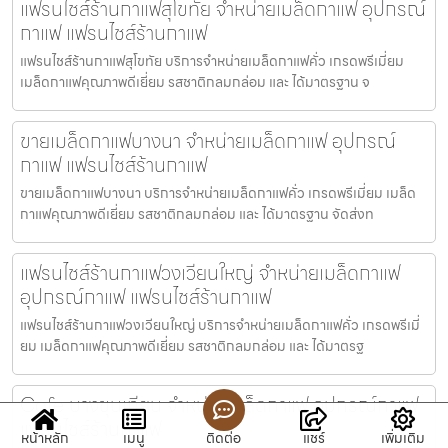
แฟรนไชส์ร้านกาแฟสุโขทัย จำหน่ายเมล็ดกาแฟ อุปกรณ์
กาแฟ แฟรนไชส์ร้านกาแฟ
แฟรนไชส์ร้านกาแฟสุโขทัย บริการจำหน่ายเมล็ดกาแฟคั่ว เกรดพรีเมี่ยม
เมล็ดกาแฟคุณภาพดีเยี่ยม รสชาติกลมกล่อม และ ได้มาตรฐาน จ
ขายเมล็ดกาแฟบางนา จำหน่ายเมล็ดกาแฟ อุปกรณ์
กาแฟ แฟรนไชส์ร้านกาแฟ
ขายเมล็ดกาแฟบางนา บริการจำหน่ายเมล็ดกาแฟคั่ว เกรดพรีเมี่ยม เมล็ด
กาแฟคุณภาพดีเยี่ยม รสชาติกลมกล่อม และ ได้มาตรฐาน จัดส่งท
แฟรนไชส์ร้านกาแฟวงเวียนใหญ่ จำหน่ายเมล็ดกาแฟ
อุปกรณ์กาแฟ แฟรนไชส์ร้านกาแฟ
แฟรนไชส์ร้านกาแฟวงเวียนใหญ่ บริการจำหน่ายเมล็ดกาแฟคั่ว เกรดพรีเมี่
ยม เมล็ดกาแฟคุณภาพดีเยี่ยม รสชาติกลมกล่อม และ ได้มาตรฐ
Cafe บางขุนเทียน จำหน่ายเมล็ดกาแฟ อุปกรณ์กาแฟ
แฟรนไชส์ร้านกาแฟ
หน้าหลัก
เมนู
ติดต่อ
แชร์
เพิ่มเติม