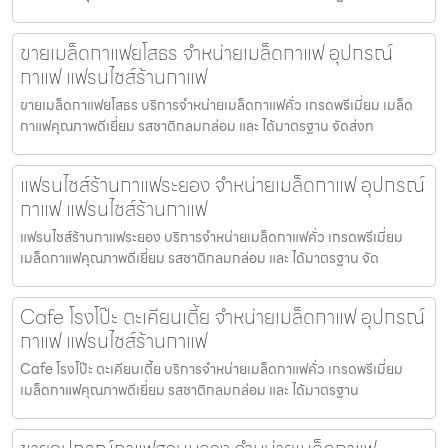
ขายเมล็ดกาแฟยโสธร จำหน่ายเมล็ดกาแฟ อุปกรณ์
กาแฟ แฟรนไชส์ร้านกาแฟ
ขายเมล็ดกาแฟยโสธร บริการจำหน่ายเมล็ดกาแฟคั่ว เกรดพรีเมี่ยม เมล็ด
กาแฟคุณภาพดีเยี่ยม รสชาติกลมกล่อม และ ได้มาตรฐาน จัดส่งท
แฟรนไชส์ร้านกาแฟระยอง จำหน่ายเมล็ดกาแฟ อุปกรณ์
กาแฟ แฟรนไชส์ร้านกาแฟ
แฟรนไชส์ร้านกาแฟระยอง บริการจำหน่ายเมล็ดกาแฟคั่ว เกรดพรีเมี่ยม
เมล็ดกาแฟคุณภาพดีเยี่ยม รสชาติกลมกล่อม และ ได้มาตรฐาน จัด
Cafe โรงโป๊ะ ตะเคียนเตี้ย จำหน่ายเมล็ดกาแฟ อุปกรณ์
กาแฟ แฟรนไชส์ร้านกาแฟ
Cafe โรงโป๊ะ ตะเคียนเตี้ย บริการจำหน่ายเมล็ดกาแฟคั่ว เกรดพรีเมี่ยม
เมล็ดกาแฟคุณภาพดีเยี่ยม รสชาติกลมกล่อม และ ได้มาตรฐาน