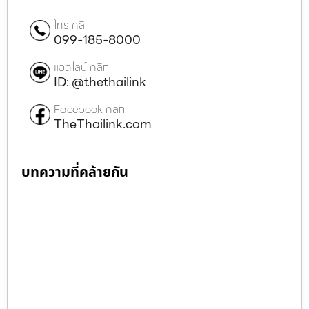
โทร คลิก
099-185-8000
แอดไลน์ คลิก
ID: @thethailink
Facebook คลิก
TheThailink.com
บทความที่คล้ายกัน