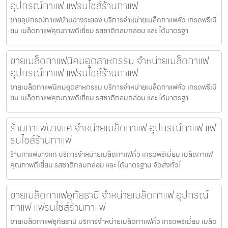
อุปกรณ์กาแฟ แฟรนไชส์ร้านกาแฟ
ขายอุปกรณ์กาแฟบ้านฉางระยอง บริการจำหน่ายเมล็ดกาแฟคั่ว เกรดพรีเมี่
ยม เมล็ดกาแฟคุณภาพดีเยี่ยม รสชาติกลมกล่อม และ ได้มาตรฐา
ขายเมล็ดกาแฟนิคมอุตสาหกรรม จำหน่ายเมล็ดกาแฟ
อุปกรณ์กาแฟ แฟรนไชส์ร้านกาแฟ
ขายเมล็ดกาแฟนิคมอุตสาหกรรม บริการจำหน่ายเมล็ดกาแฟคั่ว เกรดพรีเมี่
ยม เมล็ดกาแฟคุณภาพดีเยี่ยม รสชาติกลมกล่อม และ ได้มาตรฐา
ร้านกาแฟบางแค จำหน่ายเมล็ดกาแฟ อุปกรณ์กาแฟ แฟ
รนไชส์ร้านกาแฟ
ร้านกาแฟบางแค บริการจำหน่ายเมล็ดกาแฟคั่ว เกรดพรีเมี่ยม เมล็ดกาแฟ
คุณภาพดีเยี่ยม รสชาติกลมกล่อม และ ได้มาตรฐาน จัดส่งทั่วไ
ขายเมล็ดกาแฟอุทัยธานี จำหน่ายเมล็ดกาแฟ อุปกรณ์
กาแฟ แฟรนไชส์ร้านกาแฟ
ขายเมล็ดกาแฟอุทัยธานี บริการจำหน่ายเมล็ดกาแฟคั่ว เกรดพรีเมี่ยม เมล็ด