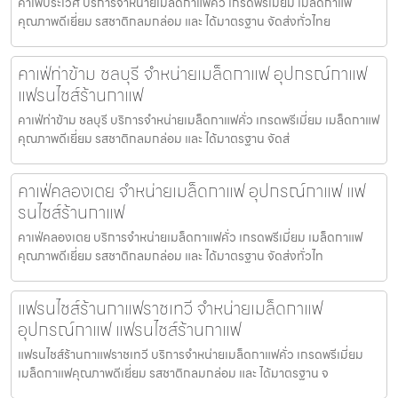
คาเฟ่ประเวศ บริการจำหน่ายเมล็ดกาแฟคั่ว เกรดพรีเมี่ยม เมล็ดกาแฟ
คุณภาพดีเยี่ยม รสชาติกลมกล่อม และ ได้มาตรฐาน จัดส่งทั่วไทย
คาเฟ่ท่าข้าม ชลบุรี จำหน่ายเมล็ดกาแฟ อุปกรณ์กาแฟ
แฟรนไชส์ร้านกาแฟ
คาเฟ่ท่าข้าม ชลบุรี บริการจำหน่ายเมล็ดกาแฟคั่ว เกรดพรีเมี่ยม เมล็ดกาแฟ
คุณภาพดีเยี่ยม รสชาติกลมกล่อม และ ได้มาตรฐาน จัดส่
คาเฟ่คลองเตย จำหน่ายเมล็ดกาแฟ อุปกรณ์กาแฟ แฟ
รนไชส์ร้านกาแฟ
คาเฟ่คลองเตย บริการจำหน่ายเมล็ดกาแฟคั่ว เกรดพรีเมี่ยม เมล็ดกาแฟ
คุณภาพดีเยี่ยม รสชาติกลมกล่อม และ ได้มาตรฐาน จัดส่งทั่วไท
แฟรนไชส์ร้านกาแฟราชเทวี จำหน่ายเมล็ดกาแฟ
อุปกรณ์กาแฟ แฟรนไชส์ร้านกาแฟ
แฟรนไชส์ร้านกาแฟราชเทวี บริการจำหน่ายเมล็ดกาแฟคั่ว เกรดพรีเมี่ยม
เมล็ดกาแฟคุณภาพดีเยี่ยม รสชาติกลมกล่อม และ ได้มาตรฐาน จ