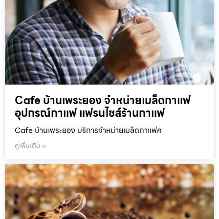
Cafe บ้านเพระยอง จำหน่ายเมล็ดกาแฟ
อุปกรณ์กาแฟ แฟรนไชส์ร้านกาแฟ
Cafe บ้านเพระยอง บริการจำหน่ายเมล็ดกาแฟค
ดูเพิ่มเติม »