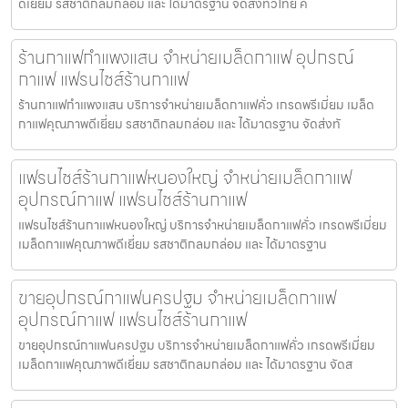
ดีเยี่ยม รสชาติกลมกล่อม และ ได้มาตรฐาน จัดส่งทั่วไทย ค
ร้านกาแฟกำแพงแสน จำหน่ายเมล็ดกาแฟ อุปกรณ์
กาแฟ แฟรนไชส์ร้านกาแฟ
ร้านกาแฟกำแพงแสน บริการจำหน่ายเมล็ดกาแฟคั่ว เกรดพรีเมี่ยม เมล็ด
กาแฟคุณภาพดีเยี่ยม รสชาติกลมกล่อม และ ได้มาตรฐาน จัดส่งทั
แฟรนไชส์ร้านกาแฟหนองใหญ่ จำหน่ายเมล็ดกาแฟ
อุปกรณ์กาแฟ แฟรนไชส์ร้านกาแฟ
แฟรนไชส์ร้านกาแฟหนองใหญ่ บริการจำหน่ายเมล็ดกาแฟคั่ว เกรดพรีเมี่ยม
เมล็ดกาแฟคุณภาพดีเยี่ยม รสชาติกลมกล่อม และ ได้มาตรฐาน
ขายอุปกรณ์กาแฟนครปฐม จำหน่ายเมล็ดกาแฟ
อุปกรณ์กาแฟ แฟรนไชส์ร้านกาแฟ
ขายอุปกรณ์กาแฟนครปฐม บริการจำหน่ายเมล็ดกาแฟคั่ว เกรดพรีเมี่ยม
เมล็ดกาแฟคุณภาพดีเยี่ยม รสชาติกลมกล่อม และ ได้มาตรฐาน จัดส