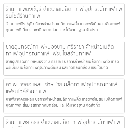
ร้านกาแฟสิงห์บุรี จำหน่ายเมล็ดกาแฟ อุปกรณ์กาแฟ แฟ
รนไชส์ร้านกาแฟ
ร้านกาแฟสิงห์บุรี บริการจำหน่ายเมล็ดกาแฟคั่ว เกรดพรีเมี่ยม เมล็ดกาแฟ
คุณภาพดีเยี่ยม รสชาติกลมกล่อม และ ได้มาตรฐาน จัดส่งท
ขายอุปกรณ์กาแฟหนองขาม ศรีราชา จำหน่ายเมล็ด
กาแฟ อุปกรณ์กาแฟ แฟรนไชส์ร้านกาแฟ
ขายอุปกรณ์กาแฟหนองขาม ศรีราชา บริการจำหน่ายเมล็ดกาแฟคั่ว เกรด
พรีเมี่ยม เมล็ดกาแฟคุณภาพดีเยี่ยม รสชาติกลมกล่อม และ ได้มาต
คาเฟ่บางคอแหลม จำหน่ายเมล็ดกาแฟ อุปกรณ์กาแฟ
แฟรนไชส์ร้านกาแฟ
คาเฟ่บางคอแหลม บริการจำหน่ายเมล็ดกาแฟคั่ว เกรดพรีเมี่ยม เมล็ดกาแฟ
คุณภาพดีเยี่ยม รสชาติกลมกล่อม และ ได้มาตรฐาน จัดส่งทั่ว
ร้านกาแฟยโสธร จำหน่ายเมล็ดกาแฟ อุปกรณ์กาแฟ แฟ