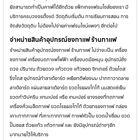
ยังสามารถทำเป็นคาเฟ่ได้อีกด้วย แพ็กเกจแฟรนไชส์ของเรา มี
บริการครบวงจรตั้งแต่ วัตถุดิบเริ่มต้น การเรียนการสอน การ
จัดส่งวัตถุดิบ ไม่ต้องไปจ่ายค่าเเฟรนไชน์แพงๆ อีกต่อไป
จำหน่ายสินค้าอุปกรณ์ชงกาแฟ ร้านกาแฟ
จำหน่ายสินค้าอุปกรณ์ชงกาแฟ ร้านกาแฟ ไม่ว่าจะเป็น เครื่อง
ชงกาแฟ เครื่องบดกาแฟไฟฟ้า เครื่องบดมือหมุน อุปกรณ์ชั่ง
ตวง ปริมาณ ถ้วยตวง แก้วตวง แก้วซอต จิกเกอร์ ถ้วยโดส
ริ่งโดส อุปกรณ์ทำลาเต้อาร์ต เหยือกตีฟองนม ปากกาวาดลาย
ลาเต้อาร์ต แผ่นลายลาเต้อาร์ต ขวดโรยผงโกโก้ นมสดแช่เย็น
ขวดทำวิปครีม แทมเปอร์ หรือ เทมเปอร์ ยางรองที่กดกาแฟ
เครื่องคั่วเมล็ดกาแฟ ขวดโรยผงโกโก้ ถ้วยกรองกาแฟ กล่อง
เคาะกากกาแฟ ที่เคาะกากกาแฟ กาแฟหัวปั๊ม ขวดน้ำเชื่อม ขวด
ปั๊มซอส ถ้วยแก้ว แก้วกาแฟ และ ยังมีอุปกรณ์ต่างๆอีก
มากมายไว้ให้บริการ