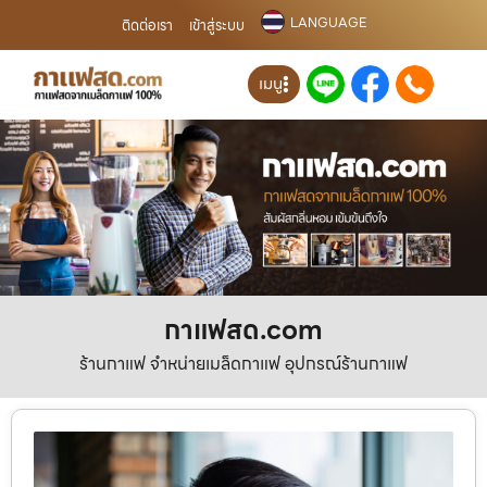
LANGUAGE
ติดต่อเรา
เข้าสู่ระบบ
เมนู
กาแฟสด.com
ร้านกาแฟ จำหน่ายเมล็ดกาแฟ อุปกรณ์ร้านกาแฟ