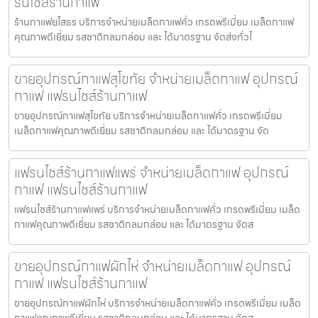
รนไชส์ร้านกาแฟ
ร้านกาแฟยโสธร บริการจำหน่ายเมล็ดกาแฟคั่ว เกรดพรีเมี่ยม เมล็ดกาแฟ
คุณภาพดีเยี่ยม รสชาติกลมกล่อม และ ได้มาตรฐาน จัดส่งทั่วไ
ขายอุปกรณ์กาแฟสุโขทัย จำหน่ายเมล็ดกาแฟ อุปกรณ์
กาแฟ แฟรนไชส์ร้านกาแฟ
ขายอุปกรณ์กาแฟสุโขทัย บริการจำหน่ายเมล็ดกาแฟคั่ว เกรดพรีเมี่ยม
เมล็ดกาแฟคุณภาพดีเยี่ยม รสชาติกลมกล่อม และ ได้มาตรฐาน จัด
แฟรนไชส์ร้านกาแฟแพร่ จำหน่ายเมล็ดกาแฟ อุปกรณ์
กาแฟ แฟรนไชส์ร้านกาแฟ
แฟรนไชส์ร้านกาแฟแพร่ บริการจำหน่ายเมล็ดกาแฟคั่ว เกรดพรีเมี่ยม เมล็ด
กาแฟคุณภาพดีเยี่ยม รสชาติกลมกล่อม และ ได้มาตรฐาน จัดส
ขายอุปกรณ์กาแฟผักไห่ จำหน่ายเมล็ดกาแฟ อุปกรณ์
กาแฟ แฟรนไชส์ร้านกาแฟ
ขายอุปกรณ์กาแฟผักไห่ บริการจำหน่ายเมล็ดกาแฟคั่ว เกรดพรีเมี่ยม เมล็ด
กาแฟคุณภาพดีเยี่ยม รสชาติกลมกล่อม และ ได้มาตรฐาน จัดส