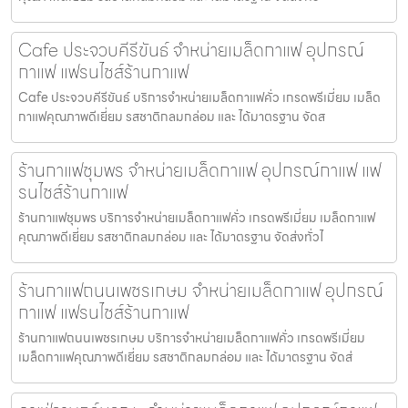
Cafe ประจวบคีรีขันธ์ จำหน่ายเมล็ดกาแฟ อุปกรณ์
กาแฟ แฟรนไชส์ร้านกาแฟ
Cafe ประจวบคีรีขันธ์ บริการจำหน่ายเมล็ดกาแฟคั่ว เกรดพรีเมี่ยม เมล็ด
กาแฟคุณภาพดีเยี่ยม รสชาติกลมกล่อม และ ได้มาตรฐาน จัดส
ร้านกาแฟชุมพร จำหน่ายเมล็ดกาแฟ อุปกรณ์กาแฟ แฟ
รนไชส์ร้านกาแฟ
ร้านกาแฟชุมพร บริการจำหน่ายเมล็ดกาแฟคั่ว เกรดพรีเมี่ยม เมล็ดกาแฟ
คุณภาพดีเยี่ยม รสชาติกลมกล่อม และ ได้มาตรฐาน จัดส่งทั่วไ
ร้านกาแฟถนนเพชรเกษม จำหน่ายเมล็ดกาแฟ อุปกรณ์
กาแฟ แฟรนไชส์ร้านกาแฟ
ร้านกาแฟถนนเพชรเกษม บริการจำหน่ายเมล็ดกาแฟคั่ว เกรดพรีเมี่ยม
เมล็ดกาแฟคุณภาพดีเยี่ยม รสชาติกลมกล่อม และ ได้มาตรฐาน จัดส่