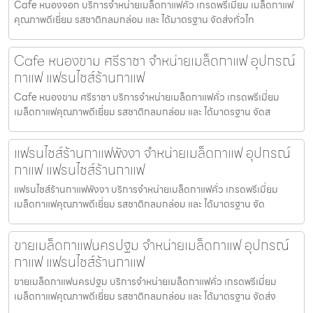
Cafe หนองจอก บริการจำหน่ายเมล็ดกาแฟคั่ว เกรดพรีเมี่ยม เมล็ดกาแฟ
คุณภาพดีเยี่ยม รสชาติกลมกล่อม และ ได้มาตรฐาน จัดส่งทั่วไท
Cafe หนองขาม ศรีราชา จำหน่ายเมล็ดกาแฟ อุปกรณ์
กาแฟ แฟรนไชส์ร้านกาแฟ
Cafe หนองขาม ศรีราชา บริการจำหน่ายเมล็ดกาแฟคั่ว เกรดพรีเมี่ยม
เมล็ดกาแฟคุณภาพดีเยี่ยม รสชาติกลมกล่อม และ ได้มาตรฐาน จัดส
แฟรนไชส์ร้านกาแฟพังงา จำหน่ายเมล็ดกาแฟ อุปกรณ์
กาแฟ แฟรนไชส์ร้านกาแฟ
แฟรนไชส์ร้านกาแฟพังงา บริการจำหน่ายเมล็ดกาแฟคั่ว เกรดพรีเมี่ยม
เมล็ดกาแฟคุณภาพดีเยี่ยม รสชาติกลมกล่อม และ ได้มาตรฐาน จัด
ขายเมล็ดกาแฟนครปฐม จำหน่ายเมล็ดกาแฟ อุปกรณ์
กาแฟ แฟรนไชส์ร้านกาแฟ
ขายเมล็ดกาแฟนครปฐม บริการจำหน่ายเมล็ดกาแฟคั่ว เกรดพรีเมี่ยม
เมล็ดกาแฟคุณภาพดีเยี่ยม รสชาติกลมกล่อม และ ได้มาตรฐาน จัดส่ง