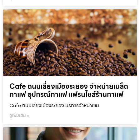
Cafe ถนนเลี่ยงเมืองระยอง จำหน่ายเมล็ด
กาแฟ อุปกรณ์กาแฟ แฟรนไชส์ร้านกาแฟ
Cafe ถนนเลี่ยงเมืองระยอง บริการจำหน่ายเม
ดูเพิ่มเติม »