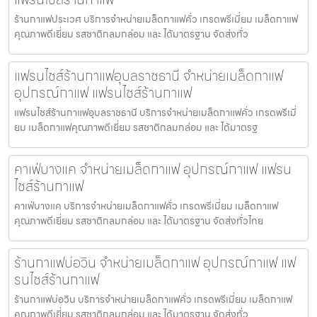
ร้านกาแฟประเวศ บริการจำหน่ายเมล็ดกาแฟคั่ว เกรดพรีเมี่ยม เมล็ดกาแฟ
คุณภาพดีเยี่ยม รสชาติกลมกล่อม และ ได้มาตรฐาน จัดส่งทั่ว
แฟรนไชส์ร้านกาแฟอุบลราชธานี จำหน่ายเมล็ดกาแฟ
อุปกรณ์กาแฟ แฟรนไชส์ร้านกาแฟ
แฟรนไชส์ร้านกาแฟอุบลราชธานี บริการจำหน่ายเมล็ดกาแฟคั่ว เกรดพรีเมี่
ยม เมล็ดกาแฟคุณภาพดีเยี่ยม รสชาติกลมกล่อม และ ได้มาตรฐ
คาเฟ่บางแค จำหน่ายเมล็ดกาแฟ อุปกรณ์กาแฟ แฟรน
ไชส์ร้านกาแฟ
คาเฟ่บางแค บริการจำหน่ายเมล็ดกาแฟคั่ว เกรดพรีเมี่ยม เมล็ดกาแฟ
คุณภาพดีเยี่ยม รสชาติกลมกล่อม และ ได้มาตรฐาน จัดส่งทั่วไทย
ร้านกาแฟบ่อวิน จำหน่ายเมล็ดกาแฟ อุปกรณ์กาแฟ แฟ
รนไชส์ร้านกาแฟ
ร้านกาแฟบ่อวิน บริการจำหน่ายเมล็ดกาแฟคั่ว เกรดพรีเมี่ยม เมล็ดกาแฟ
คุณภาพดีเยี่ยม รสชาติกลมกล่อม และ ได้มาตรฐาน จัดส่งทั่ว