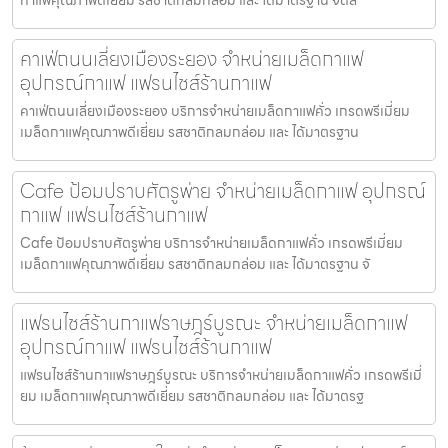
คาเฟ่ถนนเลี่ยงเมืองระยอง จำหน่ายเมล็ดกาแฟ
อุปกรณ์กาแฟ แฟรนไชส์ร้านกาแฟ
คาเฟ่ถนนเลี่ยงเมืองระยอง บริการจำหน่ายเมล็ดกาแฟคั่ว เกรดพรีเมี่ยม
เมล็ดกาแฟคุณภาพดีเยี่ยม รสชาติกลมกล่อม และ ได้มาตรฐาน
Cafe ป้อมปราบศัตรูพ่าย จำหน่ายเมล็ดกาแฟ อุปกรณ์
กาแฟ แฟรนไชส์ร้านกาแฟ
Cafe ป้อมปราบศัตรูพ่าย บริการจำหน่ายเมล็ดกาแฟคั่ว เกรดพรีเมี่ยม
เมล็ดกาแฟคุณภาพดีเยี่ยม รสชาติกลมกล่อม และ ได้มาตรฐาน จั
แฟรนไชส์ร้านกาแฟราษฎร์บูรณะ จำหน่ายเมล็ดกาแฟ
อุปกรณ์กาแฟ แฟรนไชส์ร้านกาแฟ
แฟรนไชส์ร้านกาแฟราษฎร์บูรณะ บริการจำหน่ายเมล็ดกาแฟคั่ว เกรดพรีเมี่
ยม เมล็ดกาแฟคุณภาพดีเยี่ยม รสชาติกลมกล่อม และ ได้มาตรฐ