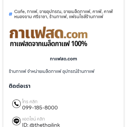
Cafe
กาแฟ
ขายอุปกรณ
ขายเมล็ดกาแฟ
คาเฟ่
คาเฟ่
,
,
,
,
,
หนองขาม ศรีราชา
ร้านกาแฟ
แฟรนไชส์ร้านกาแฟ
,
,
กาแฟสด.com
ร้านกาแฟ จำหน่ายเมล็ดกาแฟ อุปกรณ์ร้านกาแฟ
ติดต่อเรา
โทร คลิก
099-185-8000
แอดไลน์ คลิก
ID: @thethailink