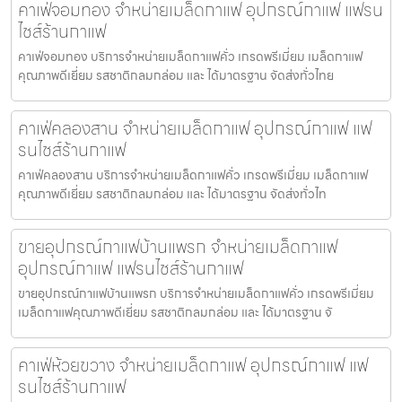
คาเฟ่จอมทอง จำหน่ายเมล็ดกาแฟ อุปกรณ์กาแฟ แฟรน
ไชส์ร้านกาแฟ
คาเฟ่จอมทอง บริการจำหน่ายเมล็ดกาแฟคั่ว เกรดพรีเมี่ยม เมล็ดกาแฟ
คุณภาพดีเยี่ยม รสชาติกลมกล่อม และ ได้มาตรฐาน จัดส่งทั่วไทย
คาเฟ่คลองสาน จำหน่ายเมล็ดกาแฟ อุปกรณ์กาแฟ แฟ
รนไชส์ร้านกาแฟ
คาเฟ่คลองสาน บริการจำหน่ายเมล็ดกาแฟคั่ว เกรดพรีเมี่ยม เมล็ดกาแฟ
คุณภาพดีเยี่ยม รสชาติกลมกล่อม และ ได้มาตรฐาน จัดส่งทั่วไท
ขายอุปกรณ์กาแฟบ้านแพรก จำหน่ายเมล็ดกาแฟ
อุปกรณ์กาแฟ แฟรนไชส์ร้านกาแฟ
ขายอุปกรณ์กาแฟบ้านแพรก บริการจำหน่ายเมล็ดกาแฟคั่ว เกรดพรีเมี่ยม
เมล็ดกาแฟคุณภาพดีเยี่ยม รสชาติกลมกล่อม และ ได้มาตรฐาน จั
คาเฟ่ห้วยขวาง จำหน่ายเมล็ดกาแฟ อุปกรณ์กาแฟ แฟ
รนไชส์ร้านกาแฟ