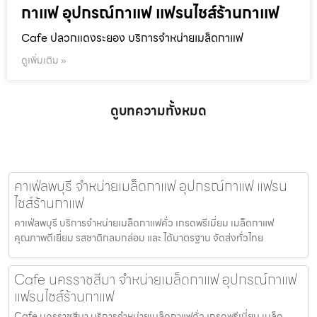
กาแฟ อุปกรณ์กาแฟ แฟรนไชส์ร้านกาแฟ
Cafe ปลวกแดงระยอง บริการจำหน่ายเมล็ดกาแฟ
ดูเพิ่มเติม »
ดูบทความทั้งหมด
คาเฟ่ลพบุรี จำหน่ายเมล็ดกาแฟ อุปกรณ์กาแฟ แฟรน
ไชส์ร้านกาแฟ
คาเฟ่ลพบุรี บริการจำหน่ายเมล็ดกาแฟคั่ว เกรดพรีเมี่ยม เมล็ดกาแฟ
คุณภาพดีเยี่ยม รสชาติกลมกล่อม และ ได้มาตรฐาน จัดส่งทั่วไทย
Cafe นครราชสีมา จำหน่ายเมล็ดกาแฟ อุปกรณ์กาแฟ
แฟรนไชส์ร้านกาแฟ
Cafe นครราชสีมา บริการจำหน่ายเมล็ดกาแฟคั่ว เกรดพรีเมี่ยม เมล็ด