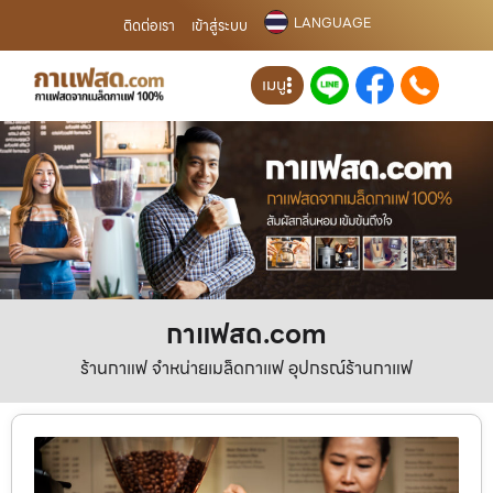
LANGUAGE
ติดต่อเรา
เข้าสู่ระบบ
เมนู
กาแฟสด.com
ร้านกาแฟ จำหน่ายเมล็ดกาแฟ อุปกรณ์ร้านกาแฟ