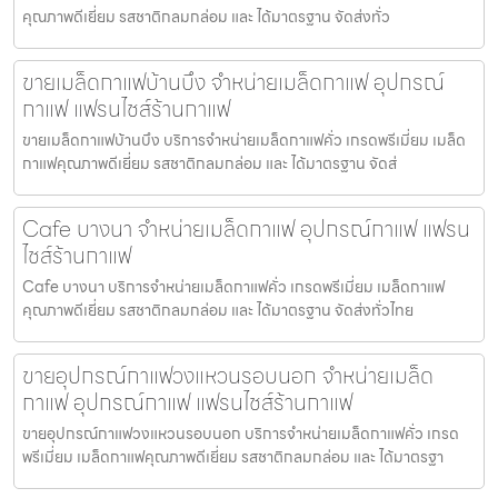
คุณภาพดีเยี่ยม รสชาติกลมกล่อม และ ได้มาตรฐาน จัดส่งทั่ว
ขายเมล็ดกาแฟบ้านบึง จำหน่ายเมล็ดกาแฟ อุปกรณ์
กาแฟ แฟรนไชส์ร้านกาแฟ
ขายเมล็ดกาแฟบ้านบึง บริการจำหน่ายเมล็ดกาแฟคั่ว เกรดพรีเมี่ยม เมล็ด
กาแฟคุณภาพดีเยี่ยม รสชาติกลมกล่อม และ ได้มาตรฐาน จัดส่
Cafe บางนา จำหน่ายเมล็ดกาแฟ อุปกรณ์กาแฟ แฟรน
ไชส์ร้านกาแฟ
Cafe บางนา บริการจำหน่ายเมล็ดกาแฟคั่ว เกรดพรีเมี่ยม เมล็ดกาแฟ
คุณภาพดีเยี่ยม รสชาติกลมกล่อม และ ได้มาตรฐาน จัดส่งทั่วไทย
ขายอุปกรณ์กาแฟวงแหวนรอบนอก จำหน่ายเมล็ด
กาแฟ อุปกรณ์กาแฟ แฟรนไชส์ร้านกาแฟ
ขายอุปกรณ์กาแฟวงแหวนรอบนอก บริการจำหน่ายเมล็ดกาแฟคั่ว เกรด
พรีเมี่ยม เมล็ดกาแฟคุณภาพดีเยี่ยม รสชาติกลมกล่อม และ ได้มาตรฐา