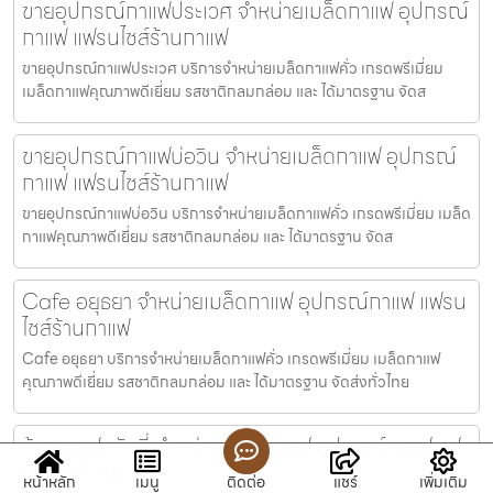
ขายอุปกรณ์กาแฟประเวศ จำหน่ายเมล็ดกาแฟ อุปกรณ์
กาแฟ แฟรนไชส์ร้านกาแฟ
ขายอุปกรณ์กาแฟประเวศ บริการจำหน่ายเมล็ดกาแฟคั่ว เกรดพรีเมี่ยม
เมล็ดกาแฟคุณภาพดีเยี่ยม รสชาติกลมกล่อม และ ได้มาตรฐาน จัดส
ขายอุปกรณ์กาแฟบ่อวิน จำหน่ายเมล็ดกาแฟ อุปกรณ์
กาแฟ แฟรนไชส์ร้านกาแฟ
ขายอุปกรณ์กาแฟบ่อวิน บริการจำหน่ายเมล็ดกาแฟคั่ว เกรดพรีเมี่ยม เมล็ด
กาแฟคุณภาพดีเยี่ยม รสชาติกลมกล่อม และ ได้มาตรฐาน จัดส
Cafe อยุธยา จำหน่ายเมล็ดกาแฟ อุปกรณ์กาแฟ แฟรน
ไชส์ร้านกาแฟ
Cafe อยุธยา บริการจำหน่ายเมล็ดกาแฟคั่ว เกรดพรีเมี่ยม เมล็ดกาแฟ
คุณภาพดีเยี่ยม รสชาติกลมกล่อม และ ได้มาตรฐาน จัดส่งทั่วไทย
ร้านกาแฟหลักสี่ จำหน่ายเมล็ดกาแฟ อุปกรณ์กาแฟ แฟ
รนไชส์ร้านกาแฟ
หน้าหลัก
เมนู
ติดต่อ
แชร์
เพิ่มเติม