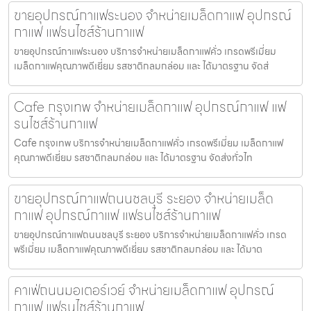
ขายอุปกรณ์กาแฟระนอง จำหน่ายเมล็ดกาแฟ อุปกรณ์
กาแฟ แฟรนไชส์ร้านกาแฟ
ขายอุปกรณ์กาแฟระนอง บริการจำหน่ายเมล็ดกาแฟคั่ว เกรดพรีเมี่ยม
เมล็ดกาแฟคุณภาพดีเยี่ยม รสชาติกลมกล่อม และ ได้มาตรฐาน จัดส่
Cafe กรุงเทพ จำหน่ายเมล็ดกาแฟ อุปกรณ์กาแฟ แฟ
รนไชส์ร้านกาแฟ
Cafe กรุงเทพ บริการจำหน่ายเมล็ดกาแฟคั่ว เกรดพรีเมี่ยม เมล็ดกาแฟ
คุณภาพดีเยี่ยม รสชาติกลมกล่อม และ ได้มาตรฐาน จัดส่งทั่วไท
ขายอุปกรณ์กาแฟถนนชลบุรี ระยอง จำหน่ายเมล็ด
กาแฟ อุปกรณ์กาแฟ แฟรนไชส์ร้านกาแฟ
ขายอุปกรณ์กาแฟถนนชลบุรี ระยอง บริการจำหน่ายเมล็ดกาแฟคั่ว เกรด
พรีเมี่ยม เมล็ดกาแฟคุณภาพดีเยี่ยม รสชาติกลมกล่อม และ ได้มาต
คาเฟ่ถนนมอเตอร์เวย์ จำหน่ายเมล็ดกาแฟ อุปกรณ์
กาแฟ แฟรนไชส์ร้านกาแฟ