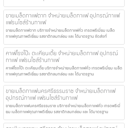
ขายเมล็ดกาแฟตาก จำหน่ายเมล็ดกาแฟ อุปกรณ์กาแฟ
แฟรนไชส์ร้านกาแฟ
ขายเมล็ดกาแฟตาก บริการจำหน่ายเมล็ดกาแฟคั่ว เกรดพรีเมี่ยม เมล็ด
กาแฟคุณภาพดีเยี่ยม รสชาติกลมกล่อม และ ได้มาตรฐาน จัดส่งทั่
คาเฟ่โรงโป๊ะ ตะเคียนเตี้ย จำหน่ายเมล็ดกาแฟ อุปกรณ์
กาแฟ แฟรนไชส์ร้านกาแฟ
คาเฟ่โรงโป๊ะ ตะเคียนเตี้ย บริการจำหน่ายเมล็ดกาแฟคั่ว เกรดพรีเมี่ยม เมล็ด
กาแฟคุณภาพดีเยี่ยม รสชาติกลมกล่อม และ ได้มาตรฐาน
ขายเมล็ดกาแฟนครศรีธรรมราช จำหน่ายเมล็ดกาแฟ
อุปกรณ์กาแฟ แฟรนไชส์ร้านกาแฟ
ขายเมล็ดกาแฟนครศรีธรรมราช บริการจำหน่ายเมล็ดกาแฟคั่ว เกรดพรีเมี่
ยม เมล็ดกาแฟคุณภาพดีเยี่ยม รสชาติกลมกล่อม และ ได้มาตรฐาน