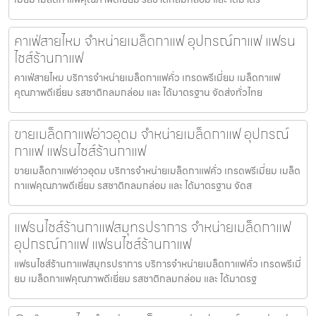
คาเฟ่สายไหม จำหน่ายเมล็ดกาแฟ อุปกรณ์กาแฟ แฟรน
ไชส์ร้านกาแฟ
คาเฟ่สายไหม บริการจำหน่ายเมล็ดกาแฟคั่ว เกรดพรีเมี่ยม เมล็ดกาแฟ
คุณภาพดีเยี่ยม รสชาติกลมกล่อม และ ได้มาตรฐาน จัดส่งทั่วไทย
ขายเมล็ดกาแฟอ่าวอุดม จำหน่ายเมล็ดกาแฟ อุปกรณ์
กาแฟ แฟรนไชส์ร้านกาแฟ
ขายเมล็ดกาแฟอ่าวอุดม บริการจำหน่ายเมล็ดกาแฟคั่ว เกรดพรีเมี่ยม เมล็ด
กาแฟคุณภาพดีเยี่ยม รสชาติกลมกล่อม และ ได้มาตรฐาน จัดส
แฟรนไชส์ร้านกาแฟสมุทรปราการ จำหน่ายเมล็ดกาแฟ
อุปกรณ์กาแฟ แฟรนไชส์ร้านกาแฟ
แฟรนไชส์ร้านกาแฟสมุทรปราการ บริการจำหน่ายเมล็ดกาแฟคั่ว เกรดพรีเมี่
ยม เมล็ดกาแฟคุณภาพดีเยี่ยม รสชาติกลมกล่อม และ ได้มาตรฐ