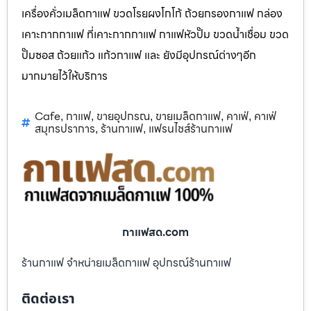
เครื่องคั่วเมล็ดกาแฟ ขวดโรยผงโกโก้ ถ้วยกรองกาแฟ กล่อง
เคาะกากกาแฟ ที่เคาะกากกาแฟ กาแฟหัวปั๊ม ขวดน้ำเชื่อม ขวด
ปั๊มซอส ถ้วยแก้ว แก้วกาแฟ และ ยังมีอุปกรณ์ต่างๆอีก
มากมายไว้ให้บริการ
Cafe
กาแฟ
ขายอุปกรณ
ขายเมล็ดกาแฟ
คาเฟ่
คาเฟ่
,
,
,
,
,
สมุทรปราการ
ร้านกาแฟ
แฟรนไชส์ร้านกาแฟ
,
,
กาแฟสด.com
ร้านกาแฟ จำหน่ายเมล็ดกาแฟ อุปกรณ์ร้านกาแฟ
ติดต่อเรา