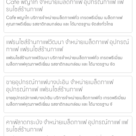
Cafe พญาไท จำหน่ายเมล็ดกาแฟ อุปกรณ์กาแฟ แฟ
รนไชส์ร้านกาแฟ
Cafe พญาไท บริการจำหน่ายเมล็ดกาแฟคั่ว เกรดพรีเมี่ยม เมล็ดกาแฟ
คุณภาพดีเยี่ยม รสชาติกลมกล่อม และ ได้มาตรฐาน จัดส่งทั่วไทย
แฟรนไชส์ร้านกาแฟวัฒนา จำหน่ายเมล็ดกาแฟ อุปกรณ์
กาแฟ แฟรนไชส์ร้านกาแฟ
แฟรนไชส์ร้านกาแฟวัฒนา บริการจำหน่ายเมล็ดกาแฟคั่ว เกรดพรีเมี่ยม
เมล็ดกาแฟคุณภาพดีเยี่ยม รสชาติกลมกล่อม และ ได้มาตรฐาน จัด
ขายอุปกรณ์กาแฟบางปะอิน จำหน่ายเมล็ดกาแฟ
อุปกรณ์กาแฟ แฟรนไชส์ร้านกาแฟ
ขายอุปกรณ์กาแฟบางปะอิน บริการจำหน่ายเมล็ดกาแฟคั่ว เกรดพรีเมี่ยม
เมล็ดกาแฟคุณภาพดีเยี่ยม รสชาติกลมกล่อม และ ได้มาตรฐาน จั
คาเฟ่ลาดกระบัง จำหน่ายเมล็ดกาแฟ อุปกรณ์กาแฟ แฟ
รนไชส์ร้านกาแฟ