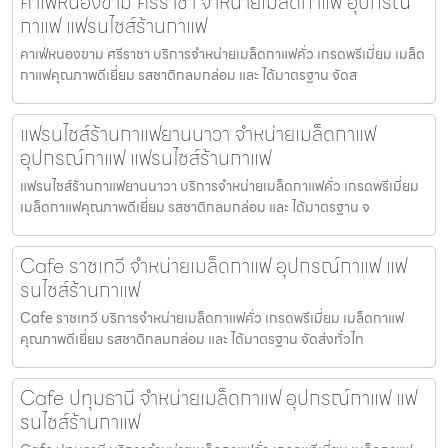
คาเฟ่หนองขาม ศรีราชา จำหน่ายเมล็ดกาแฟ อุปกรณ์
กาแฟ แฟรนไชส์ร้านกาแฟ
คาเฟ่หนองขาม ศรีราชา บริการจำหน่ายเมล็ดกาแฟคั่ว เกรดพรีเมี่ยม เมล็ด
กาแฟคุณภาพดีเยี่ยม รสชาติกลมกล่อม และ ได้มาตรฐาน จัดส
แฟรนไชส์ร้านกาแฟยานนาวา จำหน่ายเมล็ดกาแฟ
อุปกรณ์กาแฟ แฟรนไชส์ร้านกาแฟ
แฟรนไชส์ร้านกาแฟยานนาวา บริการจำหน่ายเมล็ดกาแฟคั่ว เกรดพรีเมี่ยม
เมล็ดกาแฟคุณภาพดีเยี่ยม รสชาติกลมกล่อม และ ได้มาตรฐาน จ
Cafe ราชเทวี จำหน่ายเมล็ดกาแฟ อุปกรณ์กาแฟ แฟ
รนไชส์ร้านกาแฟ
Cafe ราชเทวี บริการจำหน่ายเมล็ดกาแฟคั่ว เกรดพรีเมี่ยม เมล็ดกาแฟ
คุณภาพดีเยี่ยม รสชาติกลมกล่อม และ ได้มาตรฐาน จัดส่งทั่วไท
Cafe ปทุมธานี จำหน่ายเมล็ดกาแฟ อุปกรณ์กาแฟ แฟ
รนไชส์ร้านกาแฟ