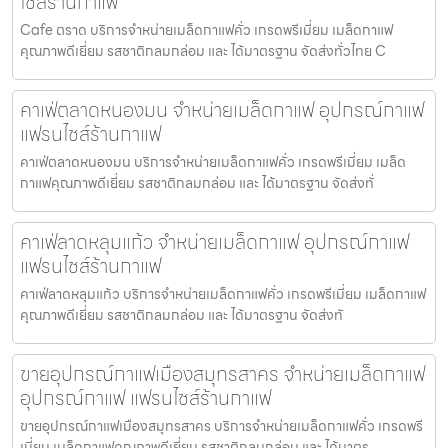
ไชส์ร้านกาแฟ
Cafe ตราด บริการจำหน่ายเมล็ดกาแฟคั่ว เกรดพรีเมี่ยม เมล็ดกาแฟ
คุณภาพดีเยี่ยม รสชาติกลมกล่อม และ ได้มาตรฐาน จัดส่งทั่วไทย C
คาเฟ่ตลาดหนองมน จำหน่ายเมล็ดกาแฟ อุปกรณ์กาแฟ
แฟรนไชส์ร้านกาแฟ
คาเฟ่ตลาดหนองมน บริการจำหน่ายเมล็ดกาแฟคั่ว เกรดพรีเมี่ยม เมล็ด
กาแฟคุณภาพดีเยี่ยม รสชาติกลมกล่อม และ ได้มาตรฐาน จัดส่งทั่
คาเฟ่ลาดหลุมแก้ว จำหน่ายเมล็ดกาแฟ อุปกรณ์กาแฟ
แฟรนไชส์ร้านกาแฟ
คาเฟ่ลาดหลุมแก้ว บริการจำหน่ายเมล็ดกาแฟคั่ว เกรดพรีเมี่ยม เมล็ดกาแฟ
คุณภาพดีเยี่ยม รสชาติกลมกล่อม และ ได้มาตรฐาน จัดส่งทั
ขายอุปกรณ์กาแฟเมืองสมุทรสาคร จำหน่ายเมล็ดกาแฟ
อุปกรณ์กาแฟ แฟรนไชส์ร้านกาแฟ
ขายอุปกรณ์กาแฟเมืองสมุทรสาคร บริการจำหน่ายเมล็ดกาแฟคั่ว เกรดพรี
เมี่ยม เมล็ดกาแฟคุณภาพดีเยี่ยม รสชาติกลมกล่อม และ ได้มาตร