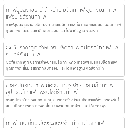
คาเฟ่อุบลราชธานี จำหน่ายเมล็ดกาแฟ อุปกรณ์กาแฟ
แฟรนไชส์ร้านกาแฟ
คาเฟ่อุบลราชธานี บริการจำหน่ายเมล็ดกาแฟคั่ว เกรดพรีเมี่ยม เมล็ดกาแฟ
คุณภาพดีเยี่ยม รสชาติกลมกล่อม และ ได้มาตรฐาน จัดส่งทั
Cafe ราคาถูก จำหน่ายเมล็ดกาแฟ อุปกรณ์กาแฟ แฟ
รนไชส์ร้านกาแฟ
Cafe ราคาถูก บริการจำหน่ายเมล็ดกาแฟคั่ว เกรดพรีเมี่ยม เมล็ดกาแฟ
คุณภาพดีเยี่ยม รสชาติกลมกล่อม และ ได้มาตรฐาน จัดส่งทั่วไท
ขายอุปกรณ์กาแฟเมืองนนทบุรี จำหน่ายเมล็ดกาแฟ
อุปกรณ์กาแฟ แฟรนไชส์ร้านกาแฟ
ขายอุปกรณ์กาแฟเมืองนนทบุรี บริการจำหน่ายเมล็ดกาแฟคั่ว เกรดพรีเมี่
ยม เมล็ดกาแฟคุณภาพดีเยี่ยม รสชาติกลมกล่อม และ ได้มาตรฐา
คาเฟ่ถนนเลี่ยงเมืองระยอง จำหน่ายเมล็ดกาแฟ