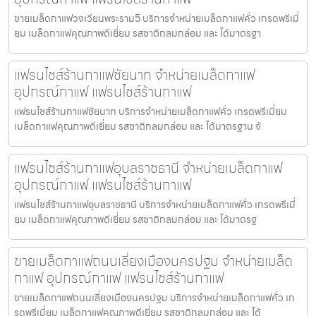
ขายเมล็ดกาแฟวงเวียนพระราม5 บริการจำหน่ายเมล็ดกาแฟคั่ว เกรดพรีเมี่
ยม เมล็ดกาแฟคุณภาพดีเยี่ยม รสชาติกลมกล่อม และ ได้มาตรฐา
แฟรนไชส์ร้านกาแฟชัยนาท จำหน่ายเมล็ดกาแฟ
อุปกรณ์กาแฟ แฟรนไชส์ร้านกาแฟ
แฟรนไชส์ร้านกาแฟชัยนาท บริการจำหน่ายเมล็ดกาแฟคั่ว เกรดพรีเมี่ยม
เมล็ดกาแฟคุณภาพดีเยี่ยม รสชาติกลมกล่อม และ ได้มาตรฐาน จั
แฟรนไชส์ร้านกาแฟอุบลราชธานี จำหน่ายเมล็ดกาแฟ
อุปกรณ์กาแฟ แฟรนไชส์ร้านกาแฟ
แฟรนไชส์ร้านกาแฟอุบลราชธานี บริการจำหน่ายเมล็ดกาแฟคั่ว เกรดพรีเมี่
ยม เมล็ดกาแฟคุณภาพดีเยี่ยม รสชาติกลมกล่อม และ ได้มาตรฐ
ขายเมล็ดกาแฟถนนเลี่ยงเมืองนครปฐม จำหน่ายเมล็ด
กาแฟ อุปกรณ์กาแฟ แฟรนไชส์ร้านกาแฟ
ขายเมล็ดกาแฟถนนเลี่ยงเมืองนครปฐม บริการจำหน่ายเมล็ดกาแฟคั่ว เก
รดพรีเมี่ยม เมล็ดกาแฟคุณภาพดีเยี่ยม รสชาติกลมกล่อม และ ได้