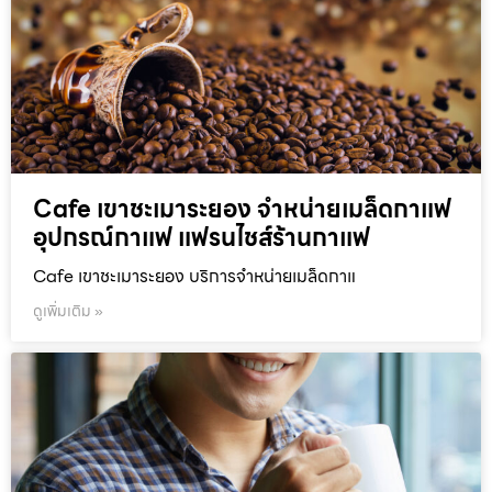
Cafe เขาชะเมาระยอง จำหน่ายเมล็ดกาแฟ
อุปกรณ์กาแฟ แฟรนไชส์ร้านกาแฟ
Cafe เขาชะเมาระยอง บริการจำหน่ายเมล็ดกาแ
ดูเพิ่มเติม »