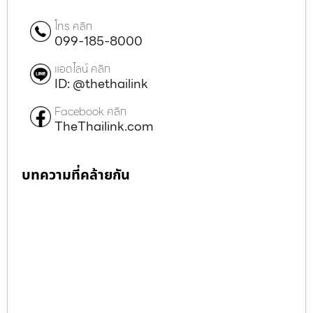
โทร คลิก
099-185-8000
แอดไลน์ คลิก
ID: @thethailink
Facebook คลิก
TheThailink.com
บทความที่คล้ายกัน