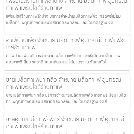
แฟรนไชส์ร้านกาแฟลำปาง จำหน่ายเมล็ดกาแฟ อุปกรณ์
กาแฟ แฟรนไชส์ร้านกาแฟ
แฟรนไชส์ร้านกาแฟลำปาง บริการจำหน่ายเมล็ดกาแฟคั่ว เกรดพรีเมี่ยม
เมล็ดกาแฟคุณภาพดีเยี่ยม รสชาติกลมกล่อม และ ได้มาตรฐาน จัด
คาเฟ่บ้านแพ้ว จำหน่ายเมล็ดกาแฟ อุปกรณ์กาแฟ แฟรน
ไชส์ร้านกาแฟ
คาเฟ่บ้านแพ้ว บริการจำหน่ายเมล็ดกาแฟคั่ว เกรดพรีเมี่ยม เมล็ดกาแฟ
คุณภาพดีเยี่ยม รสชาติกลมกล่อม และ ได้มาตรฐาน จัดส่งทั่วไ
ขายเมล็ดกาแฟนาเกลือ จำหน่ายเมล็ดกาแฟ อุปกรณ์
กาแฟ แฟรนไชส์ร้านกาแฟ
ขายเมล็ดกาแฟนาเกลือ บริการจำหน่ายเมล็ดกาแฟคั่ว เกรดพรีเมี่ยม เมล็ด
กาแฟคุณภาพดีเยี่ยม รสชาติกลมกล่อม และ ได้มาตรฐาน จัดส่
ขายอุปกรณ์กาแฟลพบุรี จำหน่ายเมล็ดกาแฟ อุปกรณ์
กาแฟ แฟรนไชส์ร้านกาแฟ