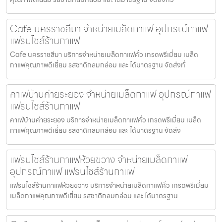
Cafe นครราชสีมา จำหน่ายเมล็ดกาแฟ อุปกรณ์กาแฟ
แฟรนไชส์ร้านกาแฟ
Cafe นครราชสีมา บริการจำหน่ายเมล็ดกาแฟคั่ว เกรดพรีเมี่ยม เมล็ด
กาแฟคุณภาพดีเยี่ยม รสชาติกลมกล่อม และ ได้มาตรฐาน จัดส่งทั่
คาเฟ่บ้านค่ายระยอง จำหน่ายเมล็ดกาแฟ อุปกรณ์กาแฟ
แฟรนไชส์ร้านกาแฟ
คาเฟ่บ้านค่ายระยอง บริการจำหน่ายเมล็ดกาแฟคั่ว เกรดพรีเมี่ยม เมล็ด
กาแฟคุณภาพดีเยี่ยม รสชาติกลมกล่อม และ ได้มาตรฐาน จัดส่ง
แฟรนไชส์ร้านกาแฟห้วยขวาง จำหน่ายเมล็ดกาแฟ
อุปกรณ์กาแฟ แฟรนไชส์ร้านกาแฟ
แฟรนไชส์ร้านกาแฟห้วยขวาง บริการจำหน่ายเมล็ดกาแฟคั่ว เกรดพรีเมี่ยม
เมล็ดกาแฟคุณภาพดีเยี่ยม รสชาติกลมกล่อม และ ได้มาตรฐาน