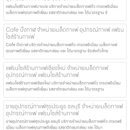
แฟรนไชส์ร้านกาแฟบางบ่อ บริการจำหน่ายเมล็ดกาแฟคั่ว เกรดพรีเมี่ยม
เมล็ดกาแฟคุณภาพดีเยี่ยม รสชาติกลมกล่อม และ ได้มาตรฐาน จั
Cafe บึงกาฬ จำหน่ายเมล็ดกาแฟ อุปกรณ์กาแฟ แฟรน
ไชส์ร้านกาแฟ
Cafe บึงกาฬ บริการจำหน่ายเมล็ดกาแฟคั่ว เกรดพรีเมี่ยม เมล็ดกาแฟ
คุณภาพดีเยี่ยม รสชาติกลมกล่อม และ ได้มาตรฐาน จัดส่งทั่วไทย
แฟรนไชส์ร้านกาแฟเชียงใหม่ จำหน่ายเมล็ดกาแฟ
อุปกรณ์กาแฟ แฟรนไชส์ร้านกาแฟ
แฟรนไชส์ร้านกาแฟเชียงใหม่ บริการจำหน่ายเมล็ดกาแฟคั่ว เกรดพรีเมี่ยม
เมล็ดกาแฟคุณภาพดีเยี่ยม รสชาติกลมกล่อม และ ได้มาตรฐาน
ขายอุปกรณ์กาแฟศุขประยูร ชลบุรี จำหน่ายเมล็ดกาแฟ
อุปกรณ์กาแฟ แฟรนไชส์ร้านกาแฟ
ขายอุปกรณ์กาแฟศุขประยูร ชลบุรี บริการจำหน่ายเมล็ดกาแฟคั่ว เกรดพรี
เมี่ยม เมล็ดกาแฟคุณภาพดีเยี่ยม รสชาติกลมกล่อม และ ได้มา