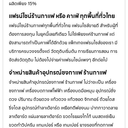
ผลิตเพียง 15%
แฟรน์ไชน์ร้านกาแฟ หรือ คาเฟ่ ทุกพื้นที่ทั่วไทย
แฟรน์ไชน์ร้านกาแฟทุกพื้นที่ทั่วไทย แฟรนไชส์ขายดี สำหรับผู้ที่
ต้องการลงทุน ในยุคนี้เลยทีเดียว ไม่ใช่เพียงแค่ร้านกาแฟ แต่
ยังสามารถทำเป็นคาเฟ่ได้อีกด้วย แพ็กเกจแฟรนไชส์ของเรา มี
บริการครบวงจรตั้งแต่ วัตถุดิบเริ่มต้น การเรียนการสอน การ
จัดส่งวัตถุดิบ ไม่ต้องไปจ่ายค่าเเฟรนไชน์แพงๆ อีกต่อไป
จำหน่ายสินค้าอุปกรณ์ชงกาแฟ ร้านกาแฟ
จำหน่ายสินค้าอุปกรณ์ชงกาแฟ ร้านกาแฟ ไม่ว่าจะเป็น เครื่อง
ชงกาแฟ เครื่องบดกาแฟไฟฟ้า เครื่องบดมือหมุน อุปกรณ์ชั่ง
ตวง ปริมาณ ถ้วยตวง แก้วตวง แก้วซอต จิกเกอร์ ถ้วยโดส
ริ่งโดส อุปกรณ์ทำลาเต้อาร์ต เหยือกตีฟองนม ปากกาวาดลาย
ลาเต้อาร์ต แผ่นลายลาเต้อาร์ต ขวดโรยผงโกโก้ นมสดแช่เย็น
ขวดทำวิปครีม แทมเปอร์ หรือ เทมเปอร์ ยางรองที่กดกาแฟ