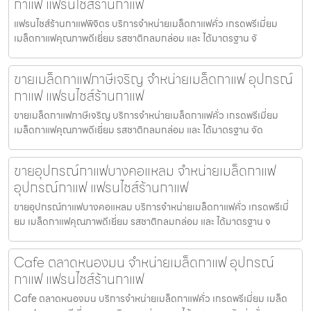
กาแฟ แฟรนไชส์ร้านกาแฟ
แฟรนไชส์ร้านกาแฟพิจิตร บริการจำหน่ายเมล็ดกาแฟคั่ว เกรดพรีเมี่ยม
เมล็ดกาแฟคุณภาพดีเยี่ยม รสชาติกลมกล่อม และ ได้มาตรฐาน จั
ขายเมล็ดกาแฟภาษีเจริญ จำหน่ายเมล็ดกาแฟ อุปกรณ์
กาแฟ แฟรนไชส์ร้านกาแฟ
ขายเมล็ดกาแฟภาษีเจริญ บริการจำหน่ายเมล็ดกาแฟคั่ว เกรดพรีเมี่ยม
เมล็ดกาแฟคุณภาพดีเยี่ยม รสชาติกลมกล่อม และ ได้มาตรฐาน จัด
ขายอุปกรณ์กาแฟบางคอแหลม จำหน่ายเมล็ดกาแฟ
อุปกรณ์กาแฟ แฟรนไชส์ร้านกาแฟ
ขายอุปกรณ์กาแฟบางคอแหลม บริการจำหน่ายเมล็ดกาแฟคั่ว เกรดพรีเมี่
ยม เมล็ดกาแฟคุณภาพดีเยี่ยม รสชาติกลมกล่อม และ ได้มาตรฐาน จ
Cafe ตลาดหนองมน จำหน่ายเมล็ดกาแฟ อุปกรณ์
กาแฟ แฟรนไชส์ร้านกาแฟ
Cafe ตลาดหนองมน บริการจำหน่ายเมล็ดกาแฟคั่ว เกรดพรีเมี่ยม เมล็ด