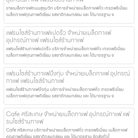
ขายเมล็ดกาแฟถนนสุขุมวิท บริการจำหน่ายเมล็ดกาแฟคั่ว เกรดพรีเมี่ยม
เมล็ดกาแฟคุณภาพดีเยี่ยม รสชาติกลมกล่อม และ ได้มาตรฐาน จ
แฟรนไชส์ร้านกาแฟแปดริ้ว จำหน่ายเมล็ดกาแฟ
อุปกรณ์กาแฟ แฟรนไชส์ร้านกาแฟ
แฟรนไชส์ร้านกาแฟแปดริ้ว บริการจำหน่ายเมล็ดกาแฟคั่ว เกรดพรีเมี่ยม
เมล็ดกาแฟคุณภาพดีเยี่ยม รสชาติกลมกล่อม และ ได้มาตรฐาน จ
แฟรนไชส์ร้านกาแฟบึงกุ่ม จำหน่ายเมล็ดกาแฟ อุปกรณ์
กาแฟ แฟรนไชส์ร้านกาแฟ
แฟรนไชส์ร้านกาแฟบึงกุ่ม บริการจำหน่ายเมล็ดกาแฟคั่ว เกรดพรีเมี่ยม
เมล็ดกาแฟคุณภาพดีเยี่ยม รสชาติกลมกล่อม และ ได้มาตรฐาน จ
Cafe ศรีสะเกษ จำหน่ายเมล็ดกาแฟ อุปกรณ์กาแฟ แฟ
รนไชส์ร้านกาแฟ
Cafe ศรีสะเกษ บริการจำหน่ายเมล็ดกาแฟคั่ว เกรดพรีเมี่ยม เมล็ดกาแฟ
คุณภาพดีเยี่ยม รสชาติกลมกล่อม และ ได้มาตรฐาน จัดส่งทั่วไ