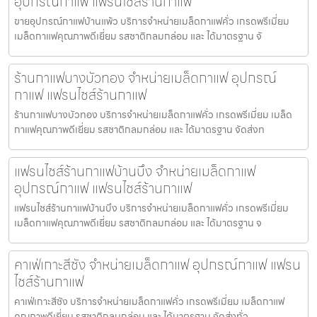
อุปกรณ์กาแฟ แฟรนไชส์ร้านกาแฟ
ขายอุปกรณ์กาแฟบ้านแพ้ว บริการจำหน่ายเมล็ดกาแฟคั่ว เกรดพรีเมี่ยม
เมล็ดกาแฟคุณภาพดีเยี่ยม รสชาติกลมกล่อม และ ได้มาตรฐาน จั
ร้านกาแฟบางบัวทอง จำหน่ายเมล็ดกาแฟ อุปกรณ์
กาแฟ แฟรนไชส์ร้านกาแฟ
ร้านกาแฟบางบัวทอง บริการจำหน่ายเมล็ดกาแฟคั่ว เกรดพรีเมี่ยม เมล็ด
กาแฟคุณภาพดีเยี่ยม รสชาติกลมกล่อม และ ได้มาตรฐาน จัดส่งท
แฟรนไชส์ร้านกาแฟบ้านบึง จำหน่ายเมล็ดกาแฟ
อุปกรณ์กาแฟ แฟรนไชส์ร้านกาแฟ
แฟรนไชส์ร้านกาแฟบ้านบึง บริการจำหน่ายเมล็ดกาแฟคั่ว เกรดพรีเมี่ยม
เมล็ดกาแฟคุณภาพดีเยี่ยม รสชาติกลมกล่อม และ ได้มาตรฐาน จ
คาเฟ่เกาะสีชัง จำหน่ายเมล็ดกาแฟ อุปกรณ์กาแฟ แฟรน
ไชส์ร้านกาแฟ
คาเฟ่เกาะสีชัง บริการจำหน่ายเมล็ดกาแฟคั่ว เกรดพรีเมี่ยม เมล็ดกาแฟ
คุณภาพดีเยี่ยม รสชาติกลมกล่อม และ ได้มาตรฐาน จัดส่งทั่ว