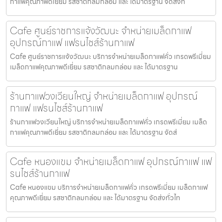
กาแฟคุณภาพดีเยี่ยม รสชาติกลมกล่อม และ ได้มาตรฐาน จัดส่งทั่
Cafe ศูนย์ราชการแจ้งวัฒนะ จำหน่ายเมล็ดกาแฟ
อุปกรณ์กาแฟ แฟรนไชส์ร้านกาแฟ
Cafe ศูนย์ราชการแจ้งวัฒนะ บริการจำหน่ายเมล็ดกาแฟคั่ว เกรดพรีเมี่ยม
เมล็ดกาแฟคุณภาพดีเยี่ยม รสชาติกลมกล่อม และ ได้มาตรฐาน
ร้านกาแฟวงเวียนใหญ่ จำหน่ายเมล็ดกาแฟ อุปกรณ์
กาแฟ แฟรนไชส์ร้านกาแฟ
ร้านกาแฟวงเวียนใหญ่ บริการจำหน่ายเมล็ดกาแฟคั่ว เกรดพรีเมี่ยม เมล็ด
กาแฟคุณภาพดีเยี่ยม รสชาติกลมกล่อม และ ได้มาตรฐาน จัดส่
Cafe หนองแขม จำหน่ายเมล็ดกาแฟ อุปกรณ์กาแฟ แฟ
รนไชส์ร้านกาแฟ
Cafe หนองแขม บริการจำหน่ายเมล็ดกาแฟคั่ว เกรดพรีเมี่ยม เมล็ดกาแฟ
คุณภาพดีเยี่ยม รสชาติกลมกล่อม และ ได้มาตรฐาน จัดส่งทั่วไท