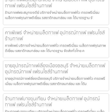
กาแฟ แฟรนไชส์ร้านกาแฟ
ร้านกาแฟพระสมุทรเจดีย์ บริการจำหน่ายเมล็ดกาแฟคั่ว เกรดพรีเมี่ยม
เมล็ดกาแฟคุณภาพดีเยี่ยม รสชาติกลมกล่อม และ ได้มาตรฐาน จั
คาเฟ่แพร่ จำหน่ายเมล็ดกาแฟ อุปกรณ์กาแฟ แฟรนไชส์
ร้านกาแฟ
คาเฟ่แพร่ บริการจำหน่ายเมล็ดกาแฟคั่ว เกรดพรีเมี่ยม เมล็ดกาแฟคุณภาพ
ดีเยี่ยม รสชาติกลมกล่อม และ ได้มาตรฐาน จัดส่งทั่วไทย ค
ขายอุปกรณ์กาแฟเลี่องเมืองชลบุรี จำหน่ายเมล็ดกาแฟ
อุปกรณ์กาแฟ แฟรนไชส์ร้านกาแฟ
ขายอุปกรณ์กาแฟเลี่องเมืองชลบุรี บริการจำหน่ายเมล็ดกาแฟคั่ว เกรดพรี
เมี่ยม เมล็ดกาแฟคุณภาพดีเยี่ยม รสชาติกลมกล่อม และ ได้ม
ร้านกาแฟบางขุนเทียน จำหน่ายเมล็ดกาแฟ อุปกรณ์
กาแฟ แฟรนไชส์ร้านกาแฟ
ร้านกาแฟบางขุนเทียน บริการจำหน่ายเมล็ดกาแฟคั่ว เกรดพรีเมี่ยม เมล็ด