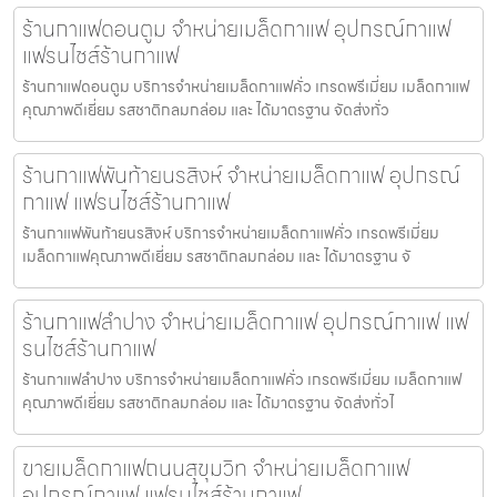
ร้านกาแฟดอนตูม จำหน่ายเมล็ดกาแฟ อุปกรณ์กาแฟ
แฟรนไชส์ร้านกาแฟ
ร้านกาแฟดอนตูม บริการจำหน่ายเมล็ดกาแฟคั่ว เกรดพรีเมี่ยม เมล็ดกาแฟ
คุณภาพดีเยี่ยม รสชาติกลมกล่อม และ ได้มาตรฐาน จัดส่งทั่ว
ร้านกาแฟพันท้ายนรสิงห์ จำหน่ายเมล็ดกาแฟ อุปกรณ์
กาแฟ แฟรนไชส์ร้านกาแฟ
ร้านกาแฟพันท้ายนรสิงห์ บริการจำหน่ายเมล็ดกาแฟคั่ว เกรดพรีเมี่ยม
เมล็ดกาแฟคุณภาพดีเยี่ยม รสชาติกลมกล่อม และ ได้มาตรฐาน จั
ร้านกาแฟลำปาง จำหน่ายเมล็ดกาแฟ อุปกรณ์กาแฟ แฟ
รนไชส์ร้านกาแฟ
ร้านกาแฟลำปาง บริการจำหน่ายเมล็ดกาแฟคั่ว เกรดพรีเมี่ยม เมล็ดกาแฟ
คุณภาพดีเยี่ยม รสชาติกลมกล่อม และ ได้มาตรฐาน จัดส่งทั่วไ
ขายเมล็ดกาแฟถนนสุขุมวิท จำหน่ายเมล็ดกาแฟ
อุปกรณ์กาแฟ แฟรนไชส์ร้านกาแฟ