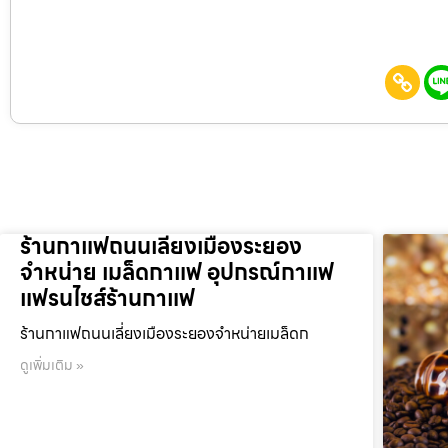
ร้านกาแฟถนนเลี่ยงเมืองระยอง
จำหน่าย เมล็ดกาแฟ อุปกรณ์กาแฟ
แฟรนไชส์ร้านกาแฟ
ร้านกาแฟถนนเลี่ยงเมืองระยองจำหน่ายเมล็ดก
ดูเพิ่มเติม »