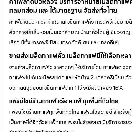
คาเฟ่ลาดบัวหลวง บริการจำหน่ายเมล็ดกาแฟคั่
กลมกล่อม และ ได้มาตรฐาน จัดส่งทั่วไทย
คาเฟ่ลาดบัวหลวง จำหน่ายเมล็ดกาแฟคั่ว เกรดพรีเมี่ยม เ
คั่วกลางมีกลิ่นหอมเป็นเอกลักษณ์ นำมาคั่วโดยผู้เชี่ยวชาญ
เลือก มีทั้ง เกรดพรีเมี่ยม เกรดคัดพิเศษ และ เกรดอื่นๆ
ขายส่งเมล็ดกาแฟคั่ว เมล็ดกาแฟมีให้เลือกหล
ขายส่งเมล็ดกาแฟคั่ว ราคาถูกๆ ให้บริการโดย กาแฟสด.com 
กาแฟจะไม่เต็มจะมีลอยแตก และ หักบ้าง 2. เกรดพรีเมี่ยม ต
บอกเลยสุดยอดเมล็ดกาแฟจาก 1 ไร่ จะมีผลิตเพียง 15%
แฟรน์ไชน์ร้านกาแฟ หรือ คาเฟ่ ทุกพื้นที่ทั่วไทย
แฟรน์ไชน์ร้านกาแฟทุกพื้นที่ทั่วไทย แฟรนไชส์ขายดี สำหรับผู
เป็นคาเฟ่ได้อีกด้วย แพ็กเกจแฟรนไชส์ของเรา มีบริการครบวงจ