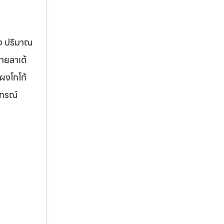
วง ปริมาณ
ายลาเต้
ผงโกโก้
ปกรณ์