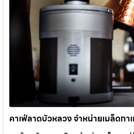
คาเฟ่ลาดบัวหลวง จำหน่ายเมล็ดกา