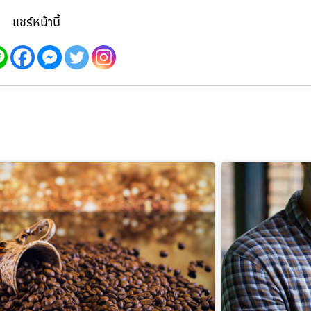
แชร์หน้านี้