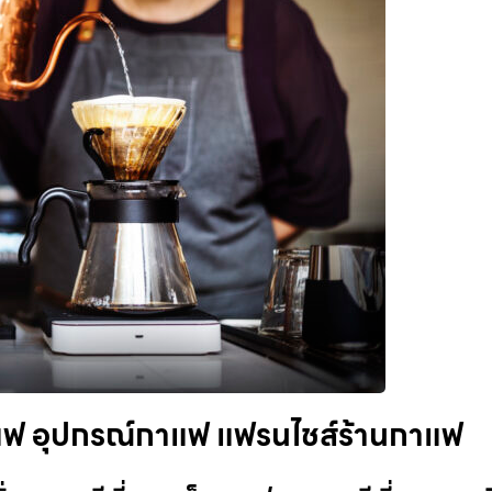
แฟ อุปกรณ์กาแฟ แฟรนไชส์ร้านกาแฟ