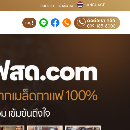
LANGUAGE
ติดต่อเรา
เข้าสู่ระบบ
ติดต่อเรา คลิก
เมนู
099-185-8000