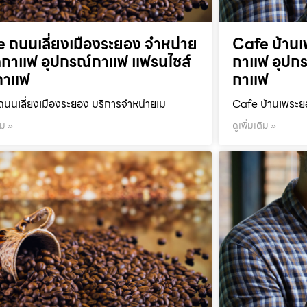
 ถนนเลี่ยงเมืองระยอง จำหน่าย
Cafe บ้านเ
ดกาแฟ อุปกรณ์กาแฟ แฟรนไชส์
กาแฟ อุปกร
กาแฟ
กาแฟ
นนเลี่ยงเมืองระยอง บริการจำหน่ายเม
Cafe บ้านเพระย
ิม »
ดูเพิ่มเติม »