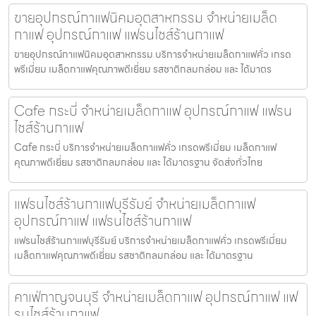
ขายอุปกรณ์กาแฟนิคมอุตสาหกรรม จำหน่ายเมล็ด
กาแฟ อุปกรณ์กาแฟ แฟรนไชส์ร้านกาแฟ
ขายอุปกรณ์กาแฟนิคมอุตสาหกรรม บริการจำหน่ายเมล็ดกาแฟคั่ว เกรด
พรีเมี่ยม เมล็ดกาแฟคุณภาพดีเยี่ยม รสชาติกลมกล่อม และ ได้มาตร
Cafe กระบี่ จำหน่ายเมล็ดกาแฟ อุปกรณ์กาแฟ แฟรน
ไชส์ร้านกาแฟ
Cafe กระบี่ บริการจำหน่ายเมล็ดกาแฟคั่ว เกรดพรีเมี่ยม เมล็ดกาแฟ
คุณภาพดีเยี่ยม รสชาติกลมกล่อม และ ได้มาตรฐาน จัดส่งทั่วไทย
แฟรนไชส์ร้านกาแฟบุรีรัมย์ จำหน่ายเมล็ดกาแฟ
อุปกรณ์กาแฟ แฟรนไชส์ร้านกาแฟ
แฟรนไชส์ร้านกาแฟบุรีรัมย์ บริการจำหน่ายเมล็ดกาแฟคั่ว เกรดพรีเมี่ยม
เมล็ดกาแฟคุณภาพดีเยี่ยม รสชาติกลมกล่อม และ ได้มาตรฐาน
คาเฟ่กาญจนบุรี จำหน่ายเมล็ดกาแฟ อุปกรณ์กาแฟ แฟ
รนไชส์ร้านกาแฟ