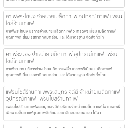
คาเฟ่พระโขนง จำหน่ายเมล็ดกาแฟ อุปกรณ์กาแฟ แฟรน
ไชส์ร้านกาแฟ
คาเฟ่พระโขนง บริการจำหน่ายเมล็ดกาแฟคั่ว เกรดพรีเมี่ยม เมล็ดกาแฟ
คุณภาพดีเยี่ยม รสชาติกลมกล่อม และ ได้มาตรฐาน จัดส่งทั่วไท
คาเฟ่ระนอง จำหน่ายเมล็ดกาแฟ อุปกรณ์กาแฟ แฟรน
ไชส์ร้านกาแฟ
คาเฟ่ระนอง บริการจำหน่ายเมล็ดกาแฟคั่ว เกรดพรีเมี่ยม เมล็ดกาแฟ
คุณภาพดีเยี่ยม รสชาติกลมกล่อม และ ได้มาตรฐาน จัดส่งทั่วไทย
แฟรนไชส์ร้านกาแฟพระสมุทรเจดีย์ จำหน่ายเมล็ดกาแฟ
อุปกรณ์กาแฟ แฟรนไชส์ร้านกาแฟ
แฟรนไชส์ร้านกาแฟพระสมุทรเจดีย์ บริการจำหน่ายเมล็ดกาแฟคั่ว เกรดพรี
เมี่ยม เมล็ดกาแฟคุณภาพดีเยี่ยม รสชาติกลมกล่อม และ ได้มา