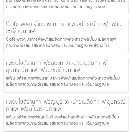
ร้านกาแฟหนองคล้าใหม่ บริการจำหน่ายเมล็ดกาแฟคั่ว เกรดพรีเมี่ยม เมล็ด
กาแฟคุณภาพดีเยี่ยม รสชาติกลมกล่อม และ ได้มาตรฐาน จัดส
Cafe พังงา จำหน่ายเมล็ดกาแฟ อุปกรณ์กาแฟ แฟรน
ไชส์ร้านกาแฟ
Cafe พังงา บริการจำหน่ายเมล็ดกาแฟคั่ว เกรดพรีเมี่ยม เมล็ดกาแฟ
คุณภาพดีเยี่ยม รสชาติกลมกล่อม และ ได้มาตรฐาน จัดส่งทั่วไทย
แฟรนไชส์ร้านกาแฟชัยนาท จำหน่ายเมล็ดกาแฟ
อุปกรณ์กาแฟ แฟรนไชส์ร้านกาแฟ
แฟรนไชส์ร้านกาแฟชัยนาท บริการจำหน่ายเมล็ดกาแฟคั่ว เกรดพรีเมี่ยม
เมล็ดกาแฟคุณภาพดีเยี่ยม รสชาติกลมกล่อม และ ได้มาตรฐาน จั
แฟรนไชส์ร้านกาแฟธัญบุรี จำหน่ายเมล็ดกาแฟ อุปกรณ์
กาแฟ แฟรนไชส์ร้านกาแฟ
แฟรนไชส์ร้านกาแฟธัญบุรี บริการจำหน่ายเมล็ดกาแฟคั่ว เกรดพรีเมี่ยม
เมล็ดกาแฟคุณภาพดีเยี่ยม รสชาติกลมกล่อม และ ได้มาตรฐาน จ