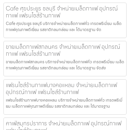
Cafe ศุขประยูร ชลบุรี จำหน่ายเมล็ดกาแฟ อุปกรณ์
กาแฟ แฟรนไชส์ร้านกาแฟ
Cafe ศุขประยูร ชลบุรี บริการจำหน่ายเมล็ดกาแฟคั่ว เกรดพรีเมี่ยม เมล็ด
กาแฟคุณภาพดีเยี่ยม รสชาติกลมกล่อม และ ได้มาตรฐาน จัด
ขายเมล็ดกาแฟสกลนคร จำหน่ายเมล็ดกาแฟ อุปกรณ์
กาแฟ แฟรนไชส์ร้านกาแฟ
ขายเมล็ดกาแฟสกลนคร บริการจำหน่ายเมล็ดกาแฟคั่ว เกรดพรีเมี่ยม เมล็ด
กาแฟคุณภาพดีเยี่ยม รสชาติกลมกล่อม และ ได้มาตรฐาน จัดส่ง
แฟรนไชส์ร้านกาแฟบางคอแหลม จำหน่ายเมล็ดกาแฟ
อุปกรณ์กาแฟ แฟรนไชส์ร้านกาแฟ
แฟรนไชส์ร้านกาแฟบางคอแหลม บริการจำหน่ายเมล็ดกาแฟคั่ว เกรดพรีเมี่
ยม เมล็ดกาแฟคุณภาพดีเยี่ยม รสชาติกลมกล่อม และ ได้มาตรฐาน
คาเฟ่สมุทรปราการ จำหน่ายเมล็ดกาแฟ อุปกรณ์กาแฟ