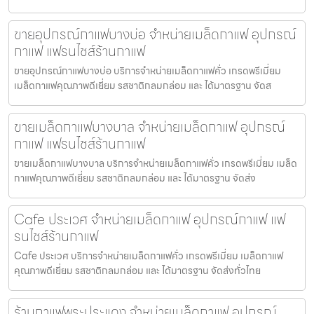
ขายอุปกรณ์กาแฟบางบ่อ จำหน่ายเมล็ดกาแฟ อุปกรณ์
กาแฟ แฟรนไชส์ร้านกาแฟ
ขายอุปกรณ์กาแฟบางบ่อ บริการจำหน่ายเมล็ดกาแฟคั่ว เกรดพรีเมี่ยม
เมล็ดกาแฟคุณภาพดีเยี่ยม รสชาติกลมกล่อม และ ได้มาตรฐาน จัดส
ขายเมล็ดกาแฟบางบาล จำหน่ายเมล็ดกาแฟ อุปกรณ์
กาแฟ แฟรนไชส์ร้านกาแฟ
ขายเมล็ดกาแฟบางบาล บริการจำหน่ายเมล็ดกาแฟคั่ว เกรดพรีเมี่ยม เมล็ด
กาแฟคุณภาพดีเยี่ยม รสชาติกลมกล่อม และ ได้มาตรฐาน จัดส่ง
Cafe ประเวศ จำหน่ายเมล็ดกาแฟ อุปกรณ์กาแฟ แฟ
รนไชส์ร้านกาแฟ
Cafe ประเวศ บริการจำหน่ายเมล็ดกาแฟคั่ว เกรดพรีเมี่ยม เมล็ดกาแฟ
คุณภาพดีเยี่ยม รสชาติกลมกล่อม และ ได้มาตรฐาน จัดส่งทั่วไทย
ร้านกาแฟพระประแดง จำหน่ายเมล็ดกาแฟ อุปกรณ์