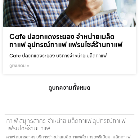
Cafe ปลวกแดงระยอง จำหน่ายเมล็ด
กาแฟ อุปกรณ์กาแฟ แฟรนไชส์ร้านกาแฟ
Cafe ปลวกแดงระยอง บริการจำหน่ายเมล็ดกาแฟ
ดูเพิ่มเติม »
ดูบทความทั้งหมด
คาเฟ่ สมุทรสาคร จำหน่ายเมล็ดกาแฟ อุปกรณ์กาแฟ
แฟรนไชส์ร้านกาแฟ
คาเฟ่ สมุทรสาคร บริการจำหน่ายเมล็ดกาแฟคั่ว เกรดพรีเมี่ยม เมล็ดกาแฟ