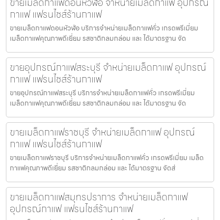
ขายเมล็ดกาแฟดอนหัวฬ่อ จำหน่ายเมล็ดกาแฟ อุปกรณ์
กาแฟ แฟรนไชส์ร้านกาแฟ
ขายเมล็ดกาแฟดอนหัวฬ่อ บริการจำหน่ายเมล็ดกาแฟคั่ว เกรดพรีเมี่ยม
เมล็ดกาแฟคุณภาพดีเยี่ยม รสชาติกลมกล่อม และ ได้มาตรฐาน จัด
ขายอุปกรณ์กาแฟสระบุรี จำหน่ายเมล็ดกาแฟ อุปกรณ์
กาแฟ แฟรนไชส์ร้านกาแฟ
ขายอุปกรณ์กาแฟสระบุรี บริการจำหน่ายเมล็ดกาแฟคั่ว เกรดพรีเมี่ยม
เมล็ดกาแฟคุณภาพดีเยี่ยม รสชาติกลมกล่อม และ ได้มาตรฐาน จัด
ขายเมล็ดกาแฟราชบุรี จำหน่ายเมล็ดกาแฟ อุปกรณ์
กาแฟ แฟรนไชส์ร้านกาแฟ
ขายเมล็ดกาแฟราชบุรี บริการจำหน่ายเมล็ดกาแฟคั่ว เกรดพรีเมี่ยม เมล็ด
กาแฟคุณภาพดีเยี่ยม รสชาติกลมกล่อม และ ได้มาตรฐาน จัดส่
ขายเมล็ดกาแฟสมุทรปราการ จำหน่ายเมล็ดกาแฟ
อุปกรณ์กาแฟ แฟรนไชส์ร้านกาแฟ