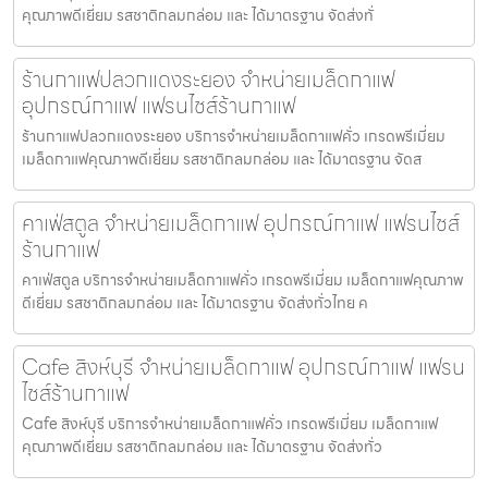
คุณภาพดีเยี่ยม รสชาติกลมกล่อม และ ได้มาตรฐาน จัดส่งทั่
ร้านกาแฟปลวกแดงระยอง จำหน่ายเมล็ดกาแฟ
อุปกรณ์กาแฟ แฟรนไชส์ร้านกาแฟ
ร้านกาแฟปลวกแดงระยอง บริการจำหน่ายเมล็ดกาแฟคั่ว เกรดพรีเมี่ยม
เมล็ดกาแฟคุณภาพดีเยี่ยม รสชาติกลมกล่อม และ ได้มาตรฐาน จัดส
คาเฟ่สตูล จำหน่ายเมล็ดกาแฟ อุปกรณ์กาแฟ แฟรนไชส์
ร้านกาแฟ
คาเฟ่สตูล บริการจำหน่ายเมล็ดกาแฟคั่ว เกรดพรีเมี่ยม เมล็ดกาแฟคุณภาพ
ดีเยี่ยม รสชาติกลมกล่อม และ ได้มาตรฐาน จัดส่งทั่วไทย ค
Cafe สิงห์บุรี จำหน่ายเมล็ดกาแฟ อุปกรณ์กาแฟ แฟรน
ไชส์ร้านกาแฟ
Cafe สิงห์บุรี บริการจำหน่ายเมล็ดกาแฟคั่ว เกรดพรีเมี่ยม เมล็ดกาแฟ
คุณภาพดีเยี่ยม รสชาติกลมกล่อม และ ได้มาตรฐาน จัดส่งทั่ว