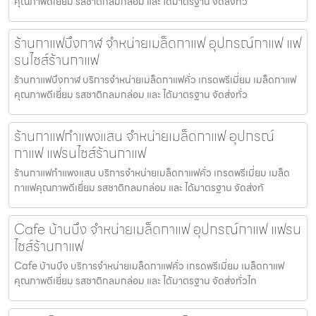
คุณภาพดีเยี่ยม รสชาติกลมกล่อม และ ได้มาตรฐาน จัดส่งทั่ว
ร้านกาแฟบึงกาฬ จำหน่ายเมล็ดกาแฟ อุปกรณ์กาแฟ แฟ
รนไชส์ร้านกาแฟ
ร้านกาแฟบึงกาฬ บริการจำหน่ายเมล็ดกาแฟคั่ว เกรดพรีเมี่ยม เมล็ดกาแฟ
คุณภาพดีเยี่ยม รสชาติกลมกล่อม และ ได้มาตรฐาน จัดส่งทั่ว
ร้านกาแฟกำแพงแสน จำหน่ายเมล็ดกาแฟ อุปกรณ์
กาแฟ แฟรนไชส์ร้านกาแฟ
ร้านกาแฟกำแพงแสน บริการจำหน่ายเมล็ดกาแฟคั่ว เกรดพรีเมี่ยม เมล็ด
กาแฟคุณภาพดีเยี่ยม รสชาติกลมกล่อม และ ได้มาตรฐาน จัดส่งทั
Cafe บ้านบึง จำหน่ายเมล็ดกาแฟ อุปกรณ์กาแฟ แฟรน
ไชส์ร้านกาแฟ
Cafe บ้านบึง บริการจำหน่ายเมล็ดกาแฟคั่ว เกรดพรีเมี่ยม เมล็ดกาแฟ
คุณภาพดีเยี่ยม รสชาติกลมกล่อม และ ได้มาตรฐาน จัดส่งทั่วไท