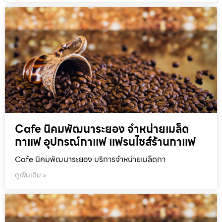
Cafe นิคมพัฒนาระยอง จำหน่ายเมล็ด
กาแฟ อุปกรณ์กาแฟ แฟรนไชส์ร้านกาแฟ
Cafe นิคมพัฒนาระยอง บริการจำหน่ายเมล็ดกา
ดูเพิ่มเติม »