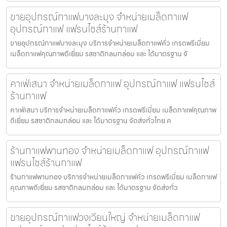
ขายอุปกรณ์กาแฟบางละมุง จำหน่ายเมล็ดกาแฟ
อุปกรณ์กาแฟ แฟรนไชส์ร้านกาแฟ
ขายอุปกรณ์กาแฟบางละมุง บริการจำหน่ายเมล็ดกาแฟคั่ว เกรดพรีเมี่ยม
เมล็ดกาแฟคุณภาพดีเยี่ยม รสชาติกลมกล่อม และ ได้มาตรฐาน จั
คาเฟ่เสนา จำหน่ายเมล็ดกาแฟ อุปกรณ์กาแฟ แฟรนไชส์
ร้านกาแฟ
คาเฟ่เสนา บริการจำหน่ายเมล็ดกาแฟคั่ว เกรดพรีเมี่ยม เมล็ดกาแฟคุณภาพ
ดีเยี่ยม รสชาติกลมกล่อม และ ได้มาตรฐาน จัดส่งทั่วไทย ค
ร้านกาแฟพานทอง จำหน่ายเมล็ดกาแฟ อุปกรณ์กาแฟ
แฟรนไชส์ร้านกาแฟ
ร้านกาแฟพานทอง บริการจำหน่ายเมล็ดกาแฟคั่ว เกรดพรีเมี่ยม เมล็ดกาแฟ
คุณภาพดีเยี่ยม รสชาติกลมกล่อม และ ได้มาตรฐาน จัดส่งทั่ว
ขายอุปกรณ์กาแฟวงเวียนใหญ่ จำหน่ายเมล็ดกาแฟ