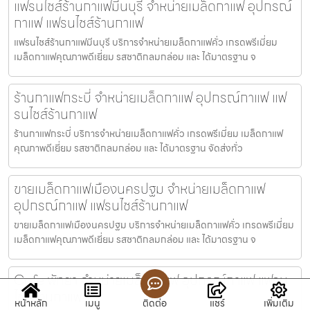
แฟรนไชส์ร้านกาแฟมีนบุรี จำหน่ายเมล็ดกาแฟ อุปกรณ์
กาแฟ แฟรนไชส์ร้านกาแฟ
แฟรนไชส์ร้านกาแฟมีนบุรี บริการจำหน่ายเมล็ดกาแฟคั่ว เกรดพรีเมี่ยม
เมล็ดกาแฟคุณภาพดีเยี่ยม รสชาติกลมกล่อม และ ได้มาตรฐาน จ
ร้านกาแฟกระบี่ จำหน่ายเมล็ดกาแฟ อุปกรณ์กาแฟ แฟ
รนไชส์ร้านกาแฟ
ร้านกาแฟกระบี่ บริการจำหน่ายเมล็ดกาแฟคั่ว เกรดพรีเมี่ยม เมล็ดกาแฟ
คุณภาพดีเยี่ยม รสชาติกลมกล่อม และ ได้มาตรฐาน จัดส่งทั่ว
ขายเมล็ดกาแฟเมืองนครปฐม จำหน่ายเมล็ดกาแฟ
อุปกรณ์กาแฟ แฟรนไชส์ร้านกาแฟ
ขายเมล็ดกาแฟเมืองนครปฐม บริการจำหน่ายเมล็ดกาแฟคั่ว เกรดพรีเมี่ยม
เมล็ดกาแฟคุณภาพดีเยี่ยม รสชาติกลมกล่อม และ ได้มาตรฐาน จ
Cafe พัทยา จำหน่ายเมล็ดกาแฟ อุปกรณ์กาแฟ แฟรน
ไชส์ร้านกาแฟ
หน้าหลัก
เมนู
ติดต่อ
แชร์
เพิ่มเติม