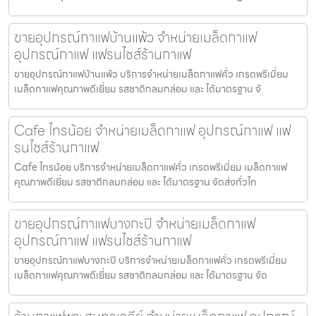
ขายอุปกรณ์กาแฟบ้านแพ้ว จำหน่ายเมล็ดกาแฟ
อุปกรณ์กาแฟ แฟรนไชส์ร้านกาแฟ
ขายอุปกรณ์กาแฟบ้านแพ้ว บริการจำหน่ายเมล็ดกาแฟคั่ว เกรดพรีเมี่ยม
เมล็ดกาแฟคุณภาพดีเยี่ยม รสชาติกลมกล่อม และ ได้มาตรฐาน จั
Cafe ไทรน้อย จำหน่ายเมล็ดกาแฟ อุปกรณ์กาแฟ แฟ
รนไชส์ร้านกาแฟ
Cafe ไทรน้อย บริการจำหน่ายเมล็ดกาแฟคั่ว เกรดพรีเมี่ยม เมล็ดกาแฟ
คุณภาพดีเยี่ยม รสชาติกลมกล่อม และ ได้มาตรฐาน จัดส่งทั่วไท
ขายอุปกรณ์กาแฟบางกะปิ จำหน่ายเมล็ดกาแฟ
อุปกรณ์กาแฟ แฟรนไชส์ร้านกาแฟ
ขายอุปกรณ์กาแฟบางกะปิ บริการจำหน่ายเมล็ดกาแฟคั่ว เกรดพรีเมี่ยม
เมล็ดกาแฟคุณภาพดีเยี่ยม รสชาติกลมกล่อม และ ได้มาตรฐาน จัด