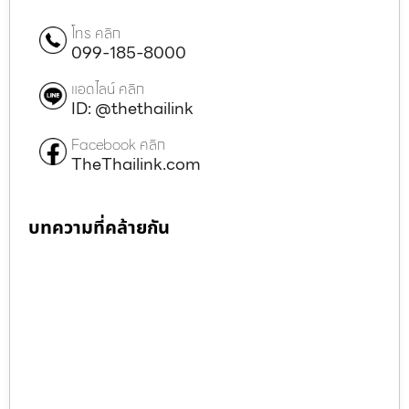
โทร คลิก
099-185-8000
แอดไลน์ คลิก
ID: @thethailink
Facebook คลิก
TheThailink.com
บทความที่คล้ายกัน