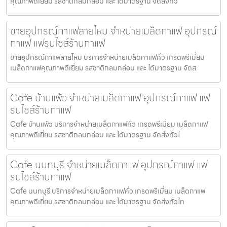
คุณภาพดีเยี่ยม รสชาติกลมกล่อม และ ได้มาตรฐาน จัดส่งทั่ว
ขายอุปกรณ์กาแฟสายไหม จำหน่ายเมล็ดกาแฟ อุปกรณ์
กาแฟ แฟรนไชส์ร้านกาแฟ
ขายอุปกรณ์กาแฟสายไหม บริการจำหน่ายเมล็ดกาแฟคั่ว เกรดพรีเมี่ยม
เมล็ดกาแฟคุณภาพดีเยี่ยม รสชาติกลมกล่อม และ ได้มาตรฐาน จัดส
Cafe บ้านแพ้ว จำหน่ายเมล็ดกาแฟ อุปกรณ์กาแฟ แฟ
รนไชส์ร้านกาแฟ
Cafe บ้านแพ้ว บริการจำหน่ายเมล็ดกาแฟคั่ว เกรดพรีเมี่ยม เมล็ดกาแฟ
คุณภาพดีเยี่ยม รสชาติกลมกล่อม และ ได้มาตรฐาน จัดส่งทั่วไ
Cafe นนทบุรี จำหน่ายเมล็ดกาแฟ อุปกรณ์กาแฟ แฟ
รนไชส์ร้านกาแฟ
Cafe นนทบุรี บริการจำหน่ายเมล็ดกาแฟคั่ว เกรดพรีเมี่ยม เมล็ดกาแฟ
คุณภาพดีเยี่ยม รสชาติกลมกล่อม และ ได้มาตรฐาน จัดส่งทั่วไท