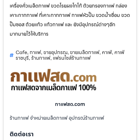
เครื่องคั่วเมล็ดกาแฟ ขวดโรยผงโกโก้ ถ้วยกรองกาแฟ กล่อง
เคาะกากกาแฟ ที่เคาะกากกาแฟ กาแฟหัวปั๊ม ขวดน้ำเชื่อม ขวด
ปั๊มซอส ถ้วยแก้ว แก้วกาแฟ และ ยังมีอุปกรณ์ต่างๆอีก
มากมายไว้ให้บริการ
Cafe
กาแฟ
ขายอุปกรณ
ขายเมล็ดกาแฟ
คาเฟ่
คาเฟ่
,
,
,
,
,
ราชบุรี
ร้านกาแฟ
แฟรนไชส์ร้านกาแฟ
,
,
กาแฟสด.com
ร้านกาแฟ จำหน่ายเมล็ดกาแฟ อุปกรณ์ร้านกาแฟ
ติดต่อเรา