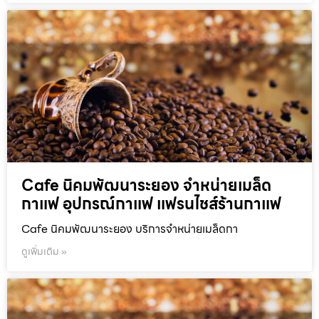
Cafe นิคมพัฒนาระยอง จำหน่ายเมล็ด
กาแฟ อุปกรณ์กาแฟ แฟรนไชส์ร้านกาแฟ
Cafe นิคมพัฒนาระยอง บริการจำหน่ายเมล็ดกา
ดูเพิ่มเติม »