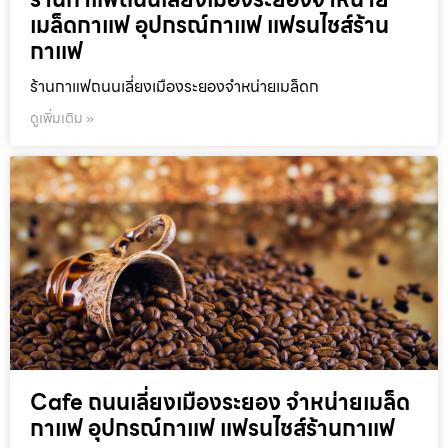
เมล็ดกาแฟ อุปกรณ์กาแฟ แฟรนไชส์ร้าน
กาแฟ
ร้านกาแฟถนนเลี่ยงเมืองระยองจำหน่ายเมล็ดก
ดูเพิ่มเติม »
Cafe ถนนเลี่ยงเมืองระยอง จำหน่ายเมล็ด
กาแฟ อุปกรณ์กาแฟ แฟรนไชส์ร้านกาแฟ