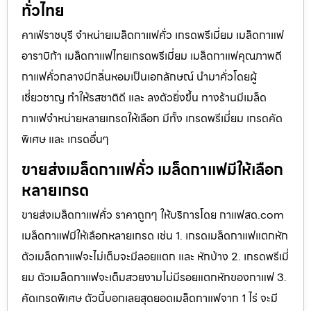
ทั่วไทย
คาเฟ่ราชบุรี จำหน่ายเมล็ดกาแฟคั่ว เกรดพรีเมี่ยม เมล็ดกาแฟ
อาราบิก้า เมล็ดกาแฟไทยเกรดพรีเมี่ยม เมล็ดกาแฟคุณภาพดี
กาแฟคั่วกลางมีกลิ่นหอมเป็นเอกลักษณ์ นำมาคั่วโดยผู้
เชี่ยวชาญ ทำให้รสชาติดี และ ลงตัวยิ่งขึ้น ทางร้านมีเมล็ด
กาแฟจำหน่ายหลายเกรดให้เลือก มีทั้ง เกรดพรีเมี่ยม เกรดคัด
พิเศษ และ เกรดอื่นๆ
ขายส่งเมล็ดกาแฟคั่ว เมล็ดกาแฟมีให้เลือก
หลายเกรด
ขายส่งเมล็ดกาแฟคั่ว ราคาถูกๆ ให้บริการโดย กาแฟสด.com
เมล็ดกาแฟมีให้เลือกหลายเกรด เช่น 1. เกรดเมล็ดกาแฟแตกหัก
ตัวเมล็ดกาแฟจะไม่เต็มจะมีลอยแตก และ หักบ้าง 2. เกรดพรีเมี่
ยม ตัวเมล็ดกาแฟจะเต็มสวยงามไม่มีรอยแตกหักของกาแฟ 3.
คัดเกรดพิเศษ ตัวนี้บอกเลยสุดยอดเมล็ดกาแฟจาก 1 ไร่ จะมี