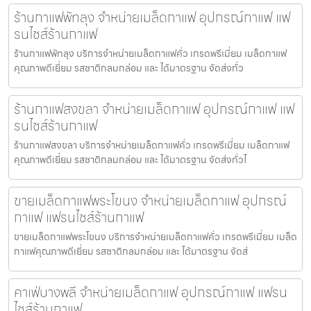
ร้านกาแฟพัทลุง จำหน่ายเมล็ดกาแฟ อุปกรณ์กาแฟ แฟ
รนไชส์ร้านกาแฟ
ร้านกาแฟพัทลุง บริการจำหน่ายเมล็ดกาแฟคั่ว เกรดพรีเมี่ยม เมล็ดกาแฟ
คุณภาพดีเยี่ยม รสชาติกลมกล่อม และ ได้มาตรฐาน จัดส่งทั่ว
ร้านกาแฟสงขลา จำหน่ายเมล็ดกาแฟ อุปกรณ์กาแฟ แฟ
รนไชส์ร้านกาแฟ
ร้านกาแฟสงขลา บริการจำหน่ายเมล็ดกาแฟคั่ว เกรดพรีเมี่ยม เมล็ดกาแฟ
คุณภาพดีเยี่ยม รสชาติกลมกล่อม และ ได้มาตรฐาน จัดส่งทั่วไ
ขายเมล็ดกาแฟพระโขนง จำหน่ายเมล็ดกาแฟ อุปกรณ์
กาแฟ แฟรนไชส์ร้านกาแฟ
ขายเมล็ดกาแฟพระโขนง บริการจำหน่ายเมล็ดกาแฟคั่ว เกรดพรีเมี่ยม เมล็ด
กาแฟคุณภาพดีเยี่ยม รสชาติกลมกล่อม และ ได้มาตรฐาน จัดส่
คาเฟ่บางพลี จำหน่ายเมล็ดกาแฟ อุปกรณ์กาแฟ แฟรน
ไชส์ร้านกาแฟ