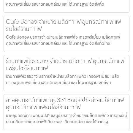
คุณภาพดีเยี่ยม รสชาติกลมกล่อม และ ได้มาตรฐาน จัดส่งทั่ว
Cafe บ่อทอง จำหน่ายเมล็ดกาแฟ อุปกรณ์กาแฟ แฟ
รนไชส์ร้านกาแฟ
Cafe บ่อทอง บริการจำหน่ายเมล็ดกาแฟคั่ว เกรดพรีเมี่ยม เมล็ดกาแฟ
คุณภาพดีเยี่ยม รสชาติกลมกล่อม และ ได้มาตรฐาน จัดส่งทั่วไทย
ร้านกาแฟห้วยขวาง จำหน่ายเมล็ดกาแฟ อุปกรณ์กาแฟ
แฟรนไชส์ร้านกาแฟ
ร้านกาแฟห้วยขวาง บริการจำหน่ายเมล็ดกาแฟคั่ว เกรดพรีเมี่ยม เมล็ด
กาแฟคุณภาพดีเยี่ยม รสชาติกลมกล่อม และ ได้มาตรฐาน จัดส่งทั
ขายอุปกรณ์กาแฟถนน331 ชลบุรี จำหน่ายเมล็ดกาแฟ
อุปกรณ์กาแฟ แฟรนไชส์ร้านกาแฟ
ขายอุปกรณ์กาแฟถนน331 ชลบุรี บริการจำหน่ายเมล็ดกาแฟคั่ว เกรดพรีเมี่
ยม เมล็ดกาแฟคุณภาพดีเยี่ยม รสชาติกลมกล่อม และ ได้มาตรฐ