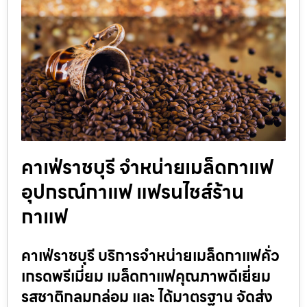
คาเฟ่ราชบุรี จำหน่ายเมล็ดกาแฟ
อุปกรณ์กาแฟ แฟรนไชส์ร้าน
กาแฟ
คาเฟ่ราชบุรี บริการจำหน่ายเมล็ดกาแฟคั่ว
เกรดพรีเมี่ยม เมล็ดกาแฟคุณภาพดีเยี่ยม
รสชาติกลมกล่อม และ ได้มาตรฐาน จัดส่ง