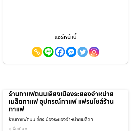
แชร์หน้านี้
ร้านกาแฟถนนเลี่ยงเมืองระยองจำหน่าย
เมล็ดกาแฟ อุปกรณ์กาแฟ แฟรนไชส์ร้าน
กาแฟ
ร้านกาแฟถนนเลี่ยงเมืองระยองจำหน่ายเมล็ดก
ดูเพิ่มเติม »