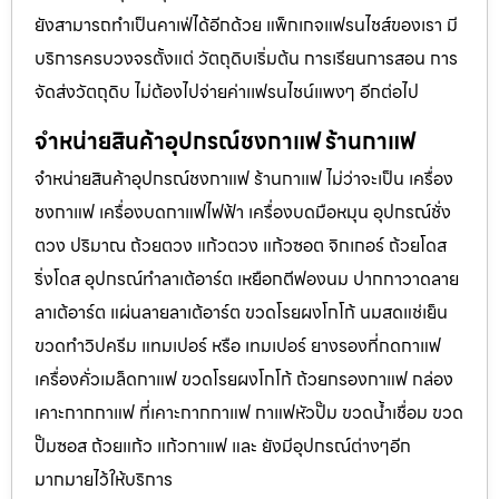
ยังสามารถทำเป็นคาเฟ่ได้อีกด้วย แพ็กเกจแฟรนไชส์ของเรา มี
บริการครบวงจรตั้งแต่ วัตถุดิบเริ่มต้น การเรียนการสอน การ
จัดส่งวัตถุดิบ ไม่ต้องไปจ่ายค่าเเฟรนไชน์แพงๆ อีกต่อไป
จำหน่ายสินค้าอุปกรณ์ชงกาแฟ ร้านกาแฟ
จำหน่ายสินค้าอุปกรณ์ชงกาแฟ ร้านกาแฟ ไม่ว่าจะเป็น เครื่อง
ชงกาแฟ เครื่องบดกาแฟไฟฟ้า เครื่องบดมือหมุน อุปกรณ์ชั่ง
ตวง ปริมาณ ถ้วยตวง แก้วตวง แก้วซอต จิกเกอร์ ถ้วยโดส
ริ่งโดส อุปกรณ์ทำลาเต้อาร์ต เหยือกตีฟองนม ปากกาวาดลาย
ลาเต้อาร์ต แผ่นลายลาเต้อาร์ต ขวดโรยผงโกโก้ นมสดแช่เย็น
ขวดทำวิปครีม แทมเปอร์ หรือ เทมเปอร์ ยางรองที่กดกาแฟ
เครื่องคั่วเมล็ดกาแฟ ขวดโรยผงโกโก้ ถ้วยกรองกาแฟ กล่อง
เคาะกากกาแฟ ที่เคาะกากกาแฟ กาแฟหัวปั๊ม ขวดน้ำเชื่อม ขวด
ปั๊มซอส ถ้วยแก้ว แก้วกาแฟ และ ยังมีอุปกรณ์ต่างๆอีก
มากมายไว้ให้บริการ