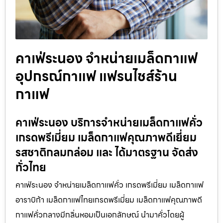
คาเฟ่ระนอง จำหน่ายเมล็ดกาแฟ
อุปกรณ์กาแฟ แฟรนไชส์ร้าน
กาแฟ
คาเฟ่ระนอง บริการจำหน่ายเมล็ดกาแฟคั่ว
เกรดพรีเมี่ยม เมล็ดกาแฟคุณภาพดีเยี่ยม
รสชาติกลมกล่อม และ ได้มาตรฐาน จัดส่ง
ทั่วไทย
คาเฟ่ระนอง จำหน่ายเมล็ดกาแฟคั่ว เกรดพรีเมี่ยม เมล็ดกาแฟ
อาราบิก้า เมล็ดกาแฟไทยเกรดพรีเมี่ยม เมล็ดกาแฟคุณภาพดี
กาแฟคั่วกลางมีกลิ่นหอมเป็นเอกลักษณ์ นำมาคั่วโดยผู้