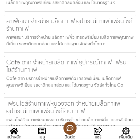
เมล็ดกาแฟคุณภาพดีเยี่ยม รสชาติกลมกล่อม และ ได้มาตรฐาน จ
คาเฟ่เสนา จำหน่ายเมล็ดกาแฟ อุปกรณ์กาแฟ แฟรนไชส์
ร้านกาแฟ
คาเฟ่เสนา บริการจำหน่ายเมล็ดกาแฟคั่ว เกรดพรีเมี่ยม เมล็ดกาแฟคุณภาพ
ดีเยี่ยม รสชาติกลมกล่อม และ ได้มาตรฐาน จัดส่งทั่วไทย ค
Cafe ตาก จำหน่ายเมล็ดกาแฟ อุปกรณ์กาแฟ แฟรน
ไชส์ร้านกาแฟ
Cafe ตาก บริการจำหน่ายเมล็ดกาแฟคั่ว เกรดพรีเมี่ยม เมล็ดกาแฟ
คุณภาพดีเยี่ยม รสชาติกลมกล่อม และ ได้มาตรฐาน จัดส่งทั่วไทย Ca
แฟรนไชส์ร้านกาแฟหนองจอก จำหน่ายเมล็ดกาแฟ
อุปกรณ์กาแฟ แฟรนไชส์ร้านกาแฟ
แฟรนไชส์ร้านกาแฟหนองจอก บริการจำหน่ายเมล็ดกาแฟคั่ว เกรดพรีเมี่ยม
เมล็ดกาแฟคุณภาพดีเยี่ยม รสชาติกลมกล่อม และ ได้มาตรฐาน จ
หน้าหลัก
เมนู
ติดต่อ
แชร์
เพิ่มเติม