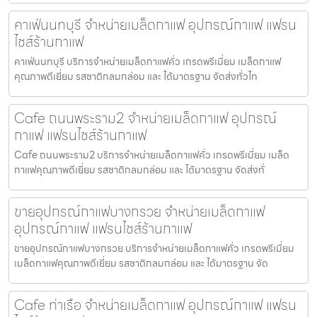
คาเฟ่นนทบุรี จำหน่ายเมล็ดกาแฟ อุปกรณ์กาแฟ แฟรน
ไชส์ร้านกาแฟ
คาเฟ่นนทบุรี บริการจำหน่ายเมล็ดกาแฟคั่ว เกรดพรีเมี่ยม เมล็ดกาแฟ
คุณภาพดีเยี่ยม รสชาติกลมกล่อม และ ได้มาตรฐาน จัดส่งทั่วไท
Cafe ถนนพระราม2 จำหน่ายเมล็ดกาแฟ อุปกรณ์
กาแฟ แฟรนไชส์ร้านกาแฟ
Cafe ถนนพระราม2 บริการจำหน่ายเมล็ดกาแฟคั่ว เกรดพรีเมี่ยม เมล็ด
กาแฟคุณภาพดีเยี่ยม รสชาติกลมกล่อม และ ได้มาตรฐาน จัดส่งทั่
ขายอุปกรณ์กาแฟบางกรวย จำหน่ายเมล็ดกาแฟ
อุปกรณ์กาแฟ แฟรนไชส์ร้านกาแฟ
ขายอุปกรณ์กาแฟบางกรวย บริการจำหน่ายเมล็ดกาแฟคั่ว เกรดพรีเมี่ยม
เมล็ดกาแฟคุณภาพดีเยี่ยม รสชาติกลมกล่อม และ ได้มาตรฐาน จัด
Cafe ท่าเรือ จำหน่ายเมล็ดกาแฟ อุปกรณ์กาแฟ แฟรน