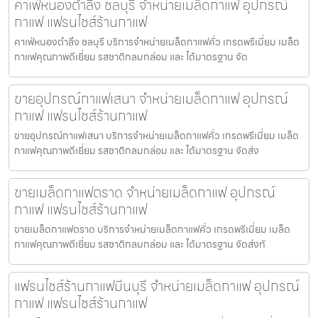
คาเฟ่หนองตำลึง ชลบุรี จำหน่ายเมล็ดกาแฟ อุปกรณ์
กาแฟ แฟรนไชส์ร้านกาแฟ
คาเฟ่หนองตำลึง ชลบุรี บริการจำหน่ายเมล็ดกาแฟคั่ว เกรดพรีเมี่ยม เมล็ด
กาแฟคุณภาพดีเยี่ยม รสชาติกลมกล่อม และ ได้มาตรฐาน จัด
ขายอุปกรณ์กาแฟเสนา จำหน่ายเมล็ดกาแฟ อุปกรณ์
กาแฟ แฟรนไชส์ร้านกาแฟ
ขายอุปกรณ์กาแฟเสนา บริการจำหน่ายเมล็ดกาแฟคั่ว เกรดพรีเมี่ยม เมล็ด
กาแฟคุณภาพดีเยี่ยม รสชาติกลมกล่อม และ ได้มาตรฐาน จัดส่ง
ขายเมล็ดกาแฟตราด จำหน่ายเมล็ดกาแฟ อุปกรณ์
กาแฟ แฟรนไชส์ร้านกาแฟ
ขายเมล็ดกาแฟตราด บริการจำหน่ายเมล็ดกาแฟคั่ว เกรดพรีเมี่ยม เมล็ด
กาแฟคุณภาพดีเยี่ยม รสชาติกลมกล่อม และ ได้มาตรฐาน จัดส่งทั
แฟรนไชส์ร้านกาแฟมีนบุรี จำหน่ายเมล็ดกาแฟ อุปกรณ์
กาแฟ แฟรนไชส์ร้านกาแฟ