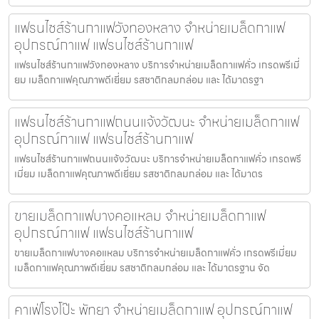
แฟรนไชส์ร้านกาแฟวังทองหลาง จำหน่ายเมล็ดกาแฟ
อุปกรณ์กาแฟ แฟรนไชส์ร้านกาแฟ
แฟรนไชส์ร้านกาแฟวังทองหลาง บริการจำหน่ายเมล็ดกาแฟคั่ว เกรดพรีเมี่
ยม เมล็ดกาแฟคุณภาพดีเยี่ยม รสชาติกลมกล่อม และ ได้มาตรฐา
แฟรนไชส์ร้านกาแฟถนนแจ้งวัฒนะ จำหน่ายเมล็ดกาแฟ
อุปกรณ์กาแฟ แฟรนไชส์ร้านกาแฟ
แฟรนไชส์ร้านกาแฟถนนแจ้งวัฒนะ บริการจำหน่ายเมล็ดกาแฟคั่ว เกรดพรี
เมี่ยม เมล็ดกาแฟคุณภาพดีเยี่ยม รสชาติกลมกล่อม และ ได้มาตร
ขายเมล็ดกาแฟบางคอแหลม จำหน่ายเมล็ดกาแฟ
อุปกรณ์กาแฟ แฟรนไชส์ร้านกาแฟ
ขายเมล็ดกาแฟบางคอแหลม บริการจำหน่ายเมล็ดกาแฟคั่ว เกรดพรีเมี่ยม
เมล็ดกาแฟคุณภาพดีเยี่ยม รสชาติกลมกล่อม และ ได้มาตรฐาน จัด
คาเฟ่โรงโป๊ะ พัทยา จำหน่ายเมล็ดกาแฟ อุปกรณ์กาแฟ