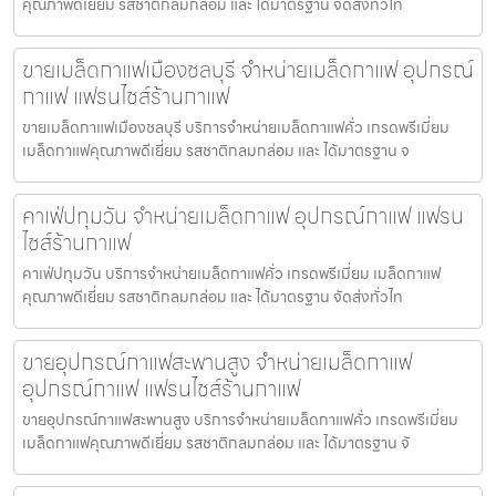
คุณภาพดีเยี่ยม รสชาติกลมกล่อม และ ได้มาตรฐาน จัดส่งทั่วไท
ขายเมล็ดกาแฟเมืองชลบุรี จำหน่ายเมล็ดกาแฟ อุปกรณ์
กาแฟ แฟรนไชส์ร้านกาแฟ
ขายเมล็ดกาแฟเมืองชลบุรี บริการจำหน่ายเมล็ดกาแฟคั่ว เกรดพรีเมี่ยม
เมล็ดกาแฟคุณภาพดีเยี่ยม รสชาติกลมกล่อม และ ได้มาตรฐาน จ
คาเฟ่ปทุมวัน จำหน่ายเมล็ดกาแฟ อุปกรณ์กาแฟ แฟรน
ไชส์ร้านกาแฟ
คาเฟ่ปทุมวัน บริการจำหน่ายเมล็ดกาแฟคั่ว เกรดพรีเมี่ยม เมล็ดกาแฟ
คุณภาพดีเยี่ยม รสชาติกลมกล่อม และ ได้มาตรฐาน จัดส่งทั่วไท
ขายอุปกรณ์กาแฟสะพานสูง จำหน่ายเมล็ดกาแฟ
อุปกรณ์กาแฟ แฟรนไชส์ร้านกาแฟ
ขายอุปกรณ์กาแฟสะพานสูง บริการจำหน่ายเมล็ดกาแฟคั่ว เกรดพรีเมี่ยม
เมล็ดกาแฟคุณภาพดีเยี่ยม รสชาติกลมกล่อม และ ได้มาตรฐาน จั