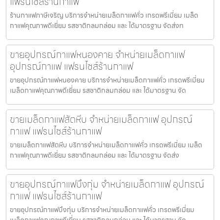
แฟรนไชส์ร้านกาแฟ
ร้านกาแฟภาษีเจริญ บริการจำหน่ายเมล็ดกาแฟคั่ว เกรดพรีเมี่ยม เมล็ด
กาแฟคุณภาพดีเยี่ยม รสชาติกลมกล่อม และ ได้มาตรฐาน จัดส่งท
ขายอุปกรณ์กาแฟหนองคาย จำหน่ายเมล็ดกาแฟ
อุปกรณ์กาแฟ แฟรนไชส์ร้านกาแฟ
ขายอุปกรณ์กาแฟหนองคาย บริการจำหน่ายเมล็ดกาแฟคั่ว เกรดพรีเมี่ยม
เมล็ดกาแฟคุณภาพดีเยี่ยม รสชาติกลมกล่อม และ ได้มาตรฐาน จัด
ขายเมล็ดกาแฟสัตหีบ จำหน่ายเมล็ดกาแฟ อุปกรณ์
กาแฟ แฟรนไชส์ร้านกาแฟ
ขายเมล็ดกาแฟสัตหีบ บริการจำหน่ายเมล็ดกาแฟคั่ว เกรดพรีเมี่ยม เมล็ด
กาแฟคุณภาพดีเยี่ยม รสชาติกลมกล่อม และ ได้มาตรฐาน จัดส่ง
ขายอุปกรณ์กาแฟบึงกุ่ม จำหน่ายเมล็ดกาแฟ อุปกรณ์
กาแฟ แฟรนไชส์ร้านกาแฟ
ขายอุปกรณ์กาแฟบึงกุ่ม บริการจำหน่ายเมล็ดกาแฟคั่ว เกรดพรีเมี่ยม
เมล็ดกาแฟคุณภาพดีเยี่ยม รสชาติกลมกล่อม และ ได้มาตรฐาน จัด