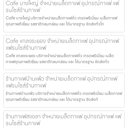
Cafe บางใหญ่ จำหน่ายเมล็ดกาแฟ อุปกรณ์กาแฟ แฟ
รนไชส์ร้านกาแฟ
Cafe บางใหญ่ บริการจำหน่ายเมล็ดกาแฟคั่ว เกรดพรีเมี่ยม เมล็ดกาแฟ
คุณภาพดีเยี่ยม รสชาติกลมกล่อม และ ได้มาตรฐาน จัดส่งทั่วไท
Cafe แกลงระยอง จำหน่ายเมล็ดกาแฟ อุปกรณ์กาแฟ
แฟรนไชส์ร้านกาแฟ
Cafe แกลงระยอง บริการจำหน่ายเมล็ดกาแฟคั่ว เกรดพรีเมี่ยม เมล็ด
กาแฟคุณภาพดีเยี่ยม รสชาติกลมกล่อม และ ได้มาตรฐาน จัดส่งทั่ว
ร้านกาแฟบ้านแพ้ว จำหน่ายเมล็ดกาแฟ อุปกรณ์กาแฟ
แฟรนไชส์ร้านกาแฟ
ร้านกาแฟบ้านแพ้ว บริการจำหน่ายเมล็ดกาแฟคั่ว เกรดพรีเมี่ยม เมล็ดกาแฟ
คุณภาพดีเยี่ยม รสชาติกลมกล่อม และ ได้มาตรฐาน จัดส่งทั
ร้านกาแฟสงขลา จำหน่ายเมล็ดกาแฟ อุปกรณ์กาแฟ แฟ
รนไชส์ร้านกาแฟ