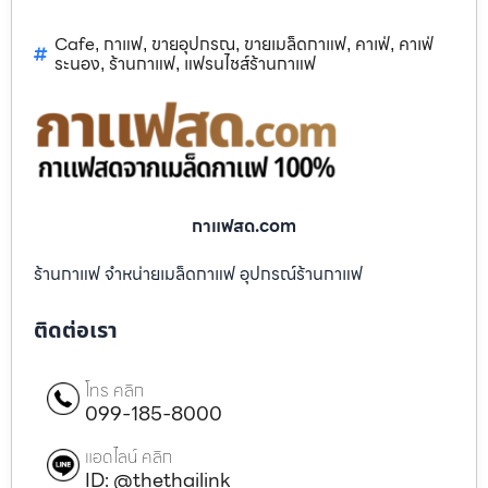
Cafe
กาแฟ
ขายอุปกรณ
ขายเมล็ดกาแฟ
คาเฟ่
คาเฟ่
,
,
,
,
,
ระนอง
ร้านกาแฟ
แฟรนไชส์ร้านกาแฟ
,
,
กาแฟสด.com
ร้านกาแฟ จำหน่ายเมล็ดกาแฟ อุปกรณ์ร้านกาแฟ
ติดต่อเรา
โทร คลิก
099-185-8000
แอดไลน์ คลิก
ID: @thethailink