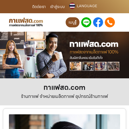
LANGUAGE
ติดต่อเรา
เข้าสู่ระบบ
เมนู
กาแฟสด.com
ร้านกาแฟ จำหน่ายเมล็ดกาแฟ อุปกรณ์ร้านกาแฟ