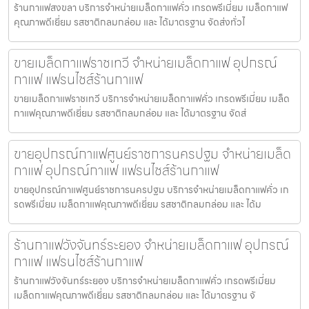
ร้านกาแฟสงขลา บริการจำหน่ายเมล็ดกาแฟคั่ว เกรดพรีเมี่ยม เมล็ดกาแฟ
คุณภาพดีเยี่ยม รสชาติกลมกล่อม และ ได้มาตรฐาน จัดส่งทั่วไ
ขายเมล็ดกาแฟราชเทวี จำหน่ายเมล็ดกาแฟ อุปกรณ์
กาแฟ แฟรนไชส์ร้านกาแฟ
ขายเมล็ดกาแฟราชเทวี บริการจำหน่ายเมล็ดกาแฟคั่ว เกรดพรีเมี่ยม เมล็ด
กาแฟคุณภาพดีเยี่ยม รสชาติกลมกล่อม และ ได้มาตรฐาน จัดส่
ขายอุปกรณ์กาแฟศูนย์ราชการนครปฐม จำหน่ายเมล็ด
กาแฟ อุปกรณ์กาแฟ แฟรนไชส์ร้านกาแฟ
ขายอุปกรณ์กาแฟศูนย์ราชการนครปฐม บริการจำหน่ายเมล็ดกาแฟคั่ว เก
รดพรีเมี่ยม เมล็ดกาแฟคุณภาพดีเยี่ยม รสชาติกลมกล่อม และ ได้ม
ร้านกาแฟวังจันทร์ระยอง จำหน่ายเมล็ดกาแฟ อุปกรณ์
กาแฟ แฟรนไชส์ร้านกาแฟ
ร้านกาแฟวังจันทร์ระยอง บริการจำหน่ายเมล็ดกาแฟคั่ว เกรดพรีเมี่ยม
เมล็ดกาแฟคุณภาพดีเยี่ยม รสชาติกลมกล่อม และ ได้มาตรฐาน จั