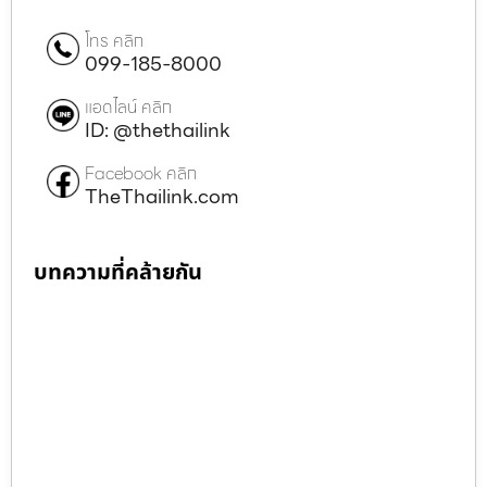
โทร คลิก
099-185-8000
แอดไลน์ คลิก
ID: @thethailink
Facebook คลิก
TheThailink.com
บทความที่คล้ายกัน