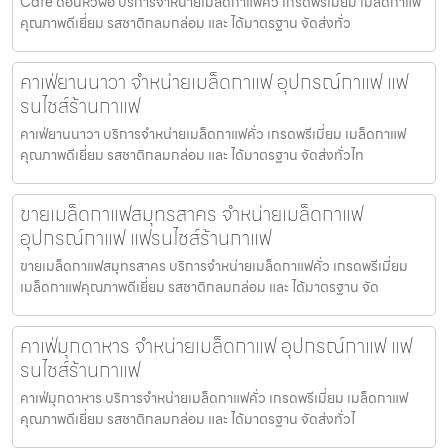
Cafe ดอนหัวฬ่อ บริการจำหน่ายเมล็ดกาแฟคั่ว เกรดพรีเมี่ยม เมล็ดกาแฟ
คุณภาพดีเยี่ยม รสชาติกลมกล่อม และ ได้มาตรฐาน จัดส่งทั่ว
คาเฟ่ยานนาวา จำหน่ายเมล็ดกาแฟ อุปกรณ์กาแฟ แฟ
รนไชส์ร้านกาแฟ
คาเฟ่ยานนาวา บริการจำหน่ายเมล็ดกาแฟคั่ว เกรดพรีเมี่ยม เมล็ดกาแฟ
คุณภาพดีเยี่ยม รสชาติกลมกล่อม และ ได้มาตรฐาน จัดส่งทั่วไท
ขายเมล็ดกาแฟสมุทรสาคร จำหน่ายเมล็ดกาแฟ
อุปกรณ์กาแฟ แฟรนไชส์ร้านกาแฟ
ขายเมล็ดกาแฟสมุทรสาคร บริการจำหน่ายเมล็ดกาแฟคั่ว เกรดพรีเมี่ยม
เมล็ดกาแฟคุณภาพดีเยี่ยม รสชาติกลมกล่อม และ ได้มาตรฐาน จัด
คาเฟ่มุกดาหาร จำหน่ายเมล็ดกาแฟ อุปกรณ์กาแฟ แฟ
รนไชส์ร้านกาแฟ
คาเฟ่มุกดาหาร บริการจำหน่ายเมล็ดกาแฟคั่ว เกรดพรีเมี่ยม เมล็ดกาแฟ
คุณภาพดีเยี่ยม รสชาติกลมกล่อม และ ได้มาตรฐาน จัดส่งทั่วไ