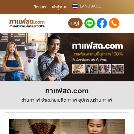
LANGUAGE
ติดต่อเรา
เข้าสู่ระบบ
เมนู
กาแฟสด.com
ร้านกาแฟ จำหน่ายเมล็ดกาแฟ อุปกรณ์ร้านกาแฟ