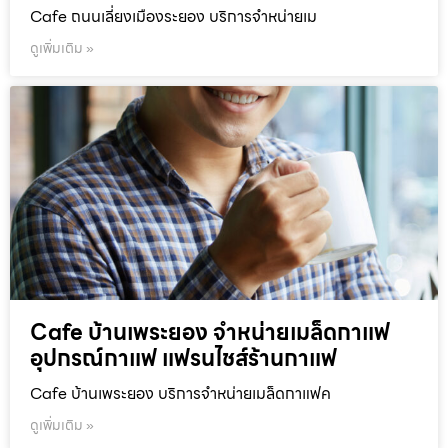
Cafe ถนนเลี่ยงเมืองระยอง บริการจำหน่ายเม
ดูเพิ่มเติม »
Cafe บ้านเพระยอง จำหน่ายเมล็ดกาแฟ
อุปกรณ์กาแฟ แฟรนไชส์ร้านกาแฟ
Cafe บ้านเพระยอง บริการจำหน่ายเมล็ดกาแฟค
ดูเพิ่มเติม »