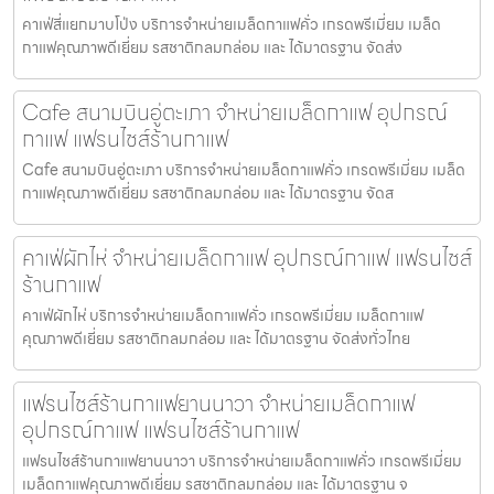
คาเฟ่สี่แยกมาบโป่ง บริการจำหน่ายเมล็ดกาแฟคั่ว เกรดพรีเมี่ยม เมล็ด
กาแฟคุณภาพดีเยี่ยม รสชาติกลมกล่อม และ ได้มาตรฐาน จัดส่ง
Cafe สนามบินอู่ตะเภา จำหน่ายเมล็ดกาแฟ อุปกรณ์
กาแฟ แฟรนไชส์ร้านกาแฟ
Cafe สนามบินอู่ตะเภา บริการจำหน่ายเมล็ดกาแฟคั่ว เกรดพรีเมี่ยม เมล็ด
กาแฟคุณภาพดีเยี่ยม รสชาติกลมกล่อม และ ได้มาตรฐาน จัดส
คาเฟ่ผักไห่ จำหน่ายเมล็ดกาแฟ อุปกรณ์กาแฟ แฟรนไชส์
ร้านกาแฟ
คาเฟ่ผักไห่ บริการจำหน่ายเมล็ดกาแฟคั่ว เกรดพรีเมี่ยม เมล็ดกาแฟ
คุณภาพดีเยี่ยม รสชาติกลมกล่อม และ ได้มาตรฐาน จัดส่งทั่วไทย
แฟรนไชส์ร้านกาแฟยานนาวา จำหน่ายเมล็ดกาแฟ
อุปกรณ์กาแฟ แฟรนไชส์ร้านกาแฟ
แฟรนไชส์ร้านกาแฟยานนาวา บริการจำหน่ายเมล็ดกาแฟคั่ว เกรดพรีเมี่ยม
เมล็ดกาแฟคุณภาพดีเยี่ยม รสชาติกลมกล่อม และ ได้มาตรฐาน จ