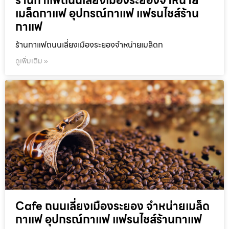
ร้านกาแฟถนนเลี่ยงเมืองระยองจำหน่าย
เมล็ดกาแฟ อุปกรณ์กาแฟ แฟรนไชส์ร้าน
กาแฟ
ร้านกาแฟถนนเลี่ยงเมืองระยองจำหน่ายเมล็ดก
ดูเพิ่มเติม »
Cafe ถนนเลี่ยงเมืองระยอง จำหน่ายเมล็ด
กาแฟ อุปกรณ์กาแฟ แฟรนไชส์ร้านกาแฟ