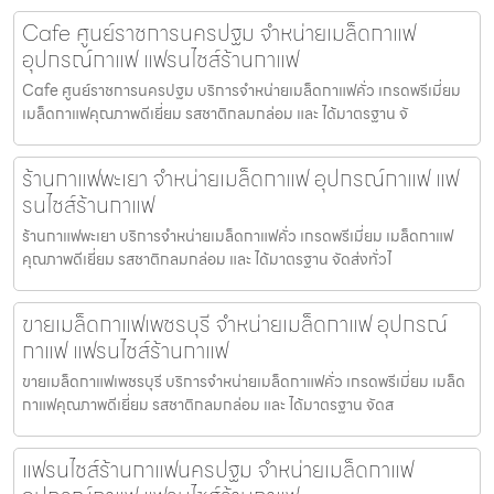
Cafe ศูนย์ราชการนครปฐม จำหน่ายเมล็ดกาแฟ
อุปกรณ์กาแฟ แฟรนไชส์ร้านกาแฟ
Cafe ศูนย์ราชการนครปฐม บริการจำหน่ายเมล็ดกาแฟคั่ว เกรดพรีเมี่ยม
เมล็ดกาแฟคุณภาพดีเยี่ยม รสชาติกลมกล่อม และ ได้มาตรฐาน จั
ร้านกาแฟพะเยา จำหน่ายเมล็ดกาแฟ อุปกรณ์กาแฟ แฟ
รนไชส์ร้านกาแฟ
ร้านกาแฟพะเยา บริการจำหน่ายเมล็ดกาแฟคั่ว เกรดพรีเมี่ยม เมล็ดกาแฟ
คุณภาพดีเยี่ยม รสชาติกลมกล่อม และ ได้มาตรฐาน จัดส่งทั่วไ
ขายเมล็ดกาแฟเพชรบุรี จำหน่ายเมล็ดกาแฟ อุปกรณ์
กาแฟ แฟรนไชส์ร้านกาแฟ
ขายเมล็ดกาแฟเพชรบุรี บริการจำหน่ายเมล็ดกาแฟคั่ว เกรดพรีเมี่ยม เมล็ด
กาแฟคุณภาพดีเยี่ยม รสชาติกลมกล่อม และ ได้มาตรฐาน จัดส
แฟรนไชส์ร้านกาแฟนครปฐม จำหน่ายเมล็ดกาแฟ