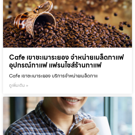
Cafe เขาชะเมาระยอง จำหน่ายเมล็ดกาแฟ
อุปกรณ์กาแฟ แฟรนไชส์ร้านกาแฟ
Cafe เขาชะเมาระยอง บริการจำหน่ายเมล็ดกาแ
ดูเพิ่มเติม »