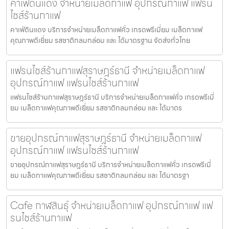
คาเฟ่ดินแดง จำหน่ายเมล็ดกาแฟ อุปกรณ์กาแฟ แฟรน
ไชส์ร้านกาแฟ
คาเฟ่ดินแดง บริการจำหน่ายเมล็ดกาแฟคั่ว เกรดพรีเมี่ยม เมล็ดกาแฟ
คุณภาพดีเยี่ยม รสชาติกลมกล่อม และ ได้มาตรฐาน จัดส่งทั่วไทย
แฟรนไชส์ร้านกาแฟสุราษฎร์ธานี จำหน่ายเมล็ดกาแฟ
อุปกรณ์กาแฟ แฟรนไชส์ร้านกาแฟ
แฟรนไชส์ร้านกาแฟสุราษฎร์ธานี บริการจำหน่ายเมล็ดกาแฟคั่ว เกรดพรีเมี่
ยม เมล็ดกาแฟคุณภาพดีเยี่ยม รสชาติกลมกล่อม และ ได้มาตร
ขายอุปกรณ์กาแฟสุราษฎร์ธานี จำหน่ายเมล็ดกาแฟ
อุปกรณ์กาแฟ แฟรนไชส์ร้านกาแฟ
ขายอุปกรณ์กาแฟสุราษฎร์ธานี บริการจำหน่ายเมล็ดกาแฟคั่ว เกรดพรีเมี่
ยม เมล็ดกาแฟคุณภาพดีเยี่ยม รสชาติกลมกล่อม และ ได้มาตรฐา
Cafe กาฬสินธุ์ จำหน่ายเมล็ดกาแฟ อุปกรณ์กาแฟ แฟ
รนไชส์ร้านกาแฟ