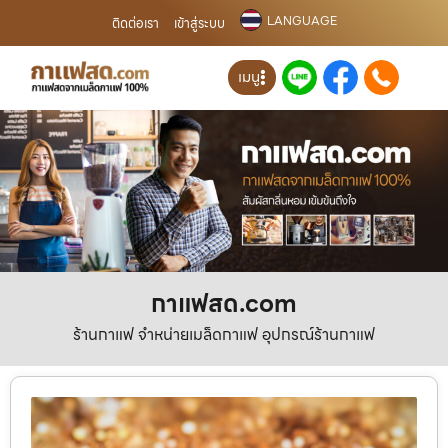
LANGUAGE
ติดต่อเรา
เข้าสู่ระบบ
เมนู
กาแฟสด.com
ร้านกาแฟ จำหน่ายเมล็ดกาแฟ อุปกรณ์ร้านกาแฟ