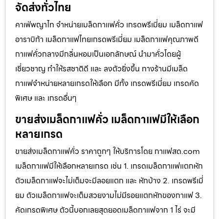
จัดส่งทั่วไทย
คาเฟ่พญาไท จำหน่ายเมล็ดกาแฟคั่ว เกรดพรีเมี่ยม เมล็ดกาแฟ
อาราบิก้า เมล็ดกาแฟไทยเกรดพรีเมี่ยม เมล็ดกาแฟคุณภาพดี
กาแฟคั่วกลางมีกลิ่นหอมเป็นเอกลักษณ์ นำมาคั่วโดยผู้
เชี่ยวชาญ ทำให้รสชาติดี และ ลงตัวยิ่งขึ้น ทางร้านมีเมล็ด
กาแฟจำหน่ายหลายเกรดให้เลือก มีทั้ง เกรดพรีเมี่ยม เกรดคัด
พิเศษ และ เกรดอื่นๆ
ขายส่งเมล็ดกาแฟคั่ว เมล็ดกาแฟมีให้เลือก
หลายเกรด
ขายส่งเมล็ดกาแฟคั่ว ราคาถูกๆ ให้บริการโดย กาแฟสด.com
เมล็ดกาแฟมีให้เลือกหลายเกรด เช่น 1. เกรดเมล็ดกาแฟแตกหัก
ตัวเมล็ดกาแฟจะไม่เต็มจะมีลอยแตก และ หักบ้าง 2. เกรดพรีเมี่
ยม ตัวเมล็ดกาแฟจะเต็มสวยงามไม่มีรอยแตกหักของกาแฟ 3.
คัดเกรดพิเศษ ตัวนี้บอกเลยสุดยอดเมล็ดกาแฟจาก 1 ไร่ จะมี