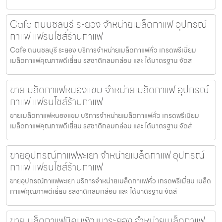
Cafe ถนนชลบุรี ระยอง จำหน่ายเมล็ดกาแฟ อุปกรณ์
กาแฟ แฟรนไชส์ร้านกาแฟ
Cafe ถนนชลบุรี ระยอง บริการจำหน่ายเมล็ดกาแฟคั่ว เกรดพรีเมี่ยม
เมล็ดกาแฟคุณภาพดีเยี่ยม รสชาติกลมกล่อม และ ได้มาตรฐาน จัดส
ขายเมล็ดกาแฟหนองแขม จำหน่ายเมล็ดกาแฟ อุปกรณ์
กาแฟ แฟรนไชส์ร้านกาแฟ
ขายเมล็ดกาแฟหนองแขม บริการจำหน่ายเมล็ดกาแฟคั่ว เกรดพรีเมี่ยม
เมล็ดกาแฟคุณภาพดีเยี่ยม รสชาติกลมกล่อม และ ได้มาตรฐาน จัดส่
ขายอุปกรณ์กาแฟพะเยา จำหน่ายเมล็ดกาแฟ อุปกรณ์
กาแฟ แฟรนไชส์ร้านกาแฟ
ขายอุปกรณ์กาแฟพะเยา บริการจำหน่ายเมล็ดกาแฟคั่ว เกรดพรีเมี่ยม เมล็ด
กาแฟคุณภาพดีเยี่ยม รสชาติกลมกล่อม และ ได้มาตรฐาน จัดส่
ขายเมล็ดกาแฟนิคมพัฒนาระยอง จำหน่ายเมล็ดกาแฟ