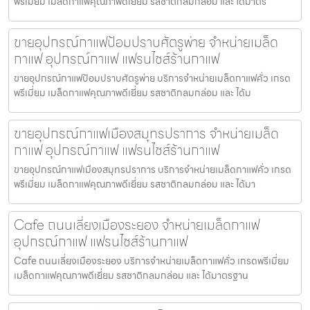
พรีเมี่ยม เมล็ดกาแฟคุณภาพดีเยี่ยม รสชาติกลมกล่อม และ ได้มาตร
ขายอุปกรณ์กาแฟป้อมปราบศัตรูพ่าย จำหน่ายเมล็ด
กาแฟ อุปกรณ์กาแฟ แฟรนไชส์ร้านกาแฟ
ขายอุปกรณ์กาแฟป้อมปราบศัตรูพ่าย บริการจำหน่ายเมล็ดกาแฟคั่ว เกรด
พรีเมี่ยม เมล็ดกาแฟคุณภาพดีเยี่ยม รสชาติกลมกล่อม และ ได้ม
ขายอุปกรณ์กาแฟเมืองสมุทรปราการ จำหน่ายเมล็ด
กาแฟ อุปกรณ์กาแฟ แฟรนไชส์ร้านกาแฟ
ขายอุปกรณ์กาแฟเมืองสมุทรปราการ บริการจำหน่ายเมล็ดกาแฟคั่ว เกรด
พรีเมี่ยม เมล็ดกาแฟคุณภาพดีเยี่ยม รสชาติกลมกล่อม และ ได้มา
Cafe ถนนเลี่ยงเมืองระยอง จำหน่ายเมล็ดกาแฟ
อุปกรณ์กาแฟ แฟรนไชส์ร้านกาแฟ
Cafe ถนนเลี่ยงเมืองระยอง บริการจำหน่ายเมล็ดกาแฟคั่ว เกรดพรีเมี่ยม
เมล็ดกาแฟคุณภาพดีเยี่ยม รสชาติกลมกล่อม และ ได้มาตรฐาน