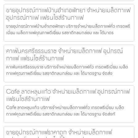
ขายอุปกรณ์กาแฟบ้านอำเภอพัทยา จำหน่ายเมล็ดกาแฟ
อุปกรณ์กาแฟ แฟรนไชส์ร้านกาแฟ
ขายอุปกรณ์กาแฟบ้านอำเภอพัทยา บริการจำหน่ายเมล็ดกาแฟคั่ว เกรดพรี
เมี่ยม เมล็ดกาแฟคุณภาพดีเยี่ยม รสชาติกลมกล่อม และ ได้มาตร
คาเฟ่นครศรีธรรมราช จำหน่ายเมล็ดกาแฟ อุปกรณ์
กาแฟ แฟรนไชส์ร้านกาแฟ
คาเฟ่นครศรีธรรมราช บริการจำหน่ายเมล็ดกาแฟคั่ว เกรดพรีเมี่ยม เมล็ด
กาแฟคุณภาพดีเยี่ยม รสชาติกลมกล่อม และ ได้มาตรฐาน จัดส่ง
Cafe ลาดหลุมแก้ว จำหน่ายเมล็ดกาแฟ อุปกรณ์กาแฟ
แฟรนไชส์ร้านกาแฟ
Cafe ลาดหลุมแก้ว บริการจำหน่ายเมล็ดกาแฟคั่ว เกรดพรีเมี่ยม เมล็ด
กาแฟคุณภาพดีเยี่ยม รสชาติกลมกล่อม และ ได้มาตรฐาน จัดส่งทั
ขายอุปกรณ์กาแฟราคาถูก จำหน่ายเมล็ดกาแฟ