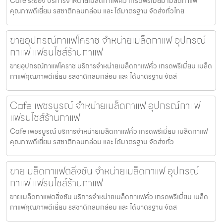
Cafe ระยอง บริการจำหน่ายเมล็ดกาแฟคั่ว เกรดพรีเมี่ยม เมล็ดกาแฟ
คุณภาพดีเยี่ยม รสชาติกลมกล่อม และ ได้มาตรฐาน จัดส่งทั่วไทย
ขายอุปกรณ์กาแฟโคราช จำหน่ายเมล็ดกาแฟ อุปกรณ์
กาแฟ แฟรนไชส์ร้านกาแฟ
ขายอุปกรณ์กาแฟโคราช บริการจำหน่ายเมล็ดกาแฟคั่ว เกรดพรีเมี่ยม เมล็ด
กาแฟคุณภาพดีเยี่ยม รสชาติกลมกล่อม และ ได้มาตรฐาน จัดส่
Cafe เพชรบูรณ์ จำหน่ายเมล็ดกาแฟ อุปกรณ์กาแฟ
แฟรนไชส์ร้านกาแฟ
Cafe เพชรบูรณ์ บริการจำหน่ายเมล็ดกาแฟคั่ว เกรดพรีเมี่ยม เมล็ดกาแฟ
คุณภาพดีเยี่ยม รสชาติกลมกล่อม และ ได้มาตรฐาน จัดส่งทั่ว
ขายเมล็ดกาแฟตลิ่งชัน จำหน่ายเมล็ดกาแฟ อุปกรณ์
กาแฟ แฟรนไชส์ร้านกาแฟ
ขายเมล็ดกาแฟตลิ่งชัน บริการจำหน่ายเมล็ดกาแฟคั่ว เกรดพรีเมี่ยม เมล็ด
กาแฟคุณภาพดีเยี่ยม รสชาติกลมกล่อม และ ได้มาตรฐาน จัดส