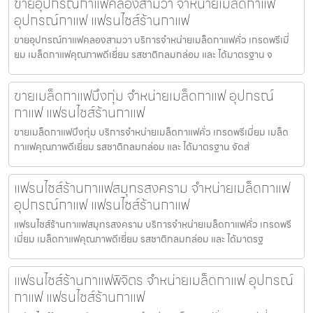
ขายอุปกรณ์กาแฟคลองสามวา จำหน่ายเมล็ดกาแฟ
อุปกรณ์กาแฟ แฟรนไชส์ร้านกาแฟ
ขายอุปกรณ์กาแฟคลองสามวา บริการจำหน่ายเมล็ดกาแฟคั่ว เกรดพรีเมี่
ยม เมล็ดกาแฟคุณภาพดีเยี่ยม รสชาติกลมกล่อม และ ได้มาตรฐาน จ
ขายเมล็ดกาแฟบึงกุ่ม จำหน่ายเมล็ดกาแฟ อุปกรณ์
กาแฟ แฟรนไชส์ร้านกาแฟ
ขายเมล็ดกาแฟบึงกุ่ม บริการจำหน่ายเมล็ดกาแฟคั่ว เกรดพรีเมี่ยม เมล็ด
กาแฟคุณภาพดีเยี่ยม รสชาติกลมกล่อม และ ได้มาตรฐาน จัดส่
แฟรนไชส์ร้านกาแฟสมุทรสงคราม จำหน่ายเมล็ดกาแฟ
อุปกรณ์กาแฟ แฟรนไชส์ร้านกาแฟ
แฟรนไชส์ร้านกาแฟสมุทรสงคราม บริการจำหน่ายเมล็ดกาแฟคั่ว เกรดพรี
เมี่ยม เมล็ดกาแฟคุณภาพดีเยี่ยม รสชาติกลมกล่อม และ ได้มาตรฐ
แฟรนไชส์ร้านกาแฟพิจิตร จำหน่ายเมล็ดกาแฟ อุปกรณ์
กาแฟ แฟรนไชส์ร้านกาแฟ