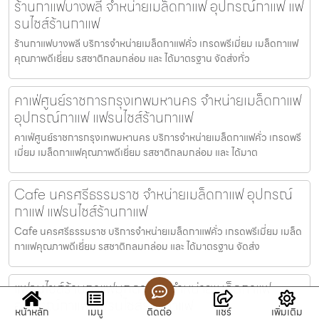
ร้านกาแฟบางพลี จำหน่ายเมล็ดกาแฟ อุปกรณ์กาแฟ แฟ
รนไชส์ร้านกาแฟ
ร้านกาแฟบางพลี บริการจำหน่ายเมล็ดกาแฟคั่ว เกรดพรีเมี่ยม เมล็ดกาแฟ
คุณภาพดีเยี่ยม รสชาติกลมกล่อม และ ได้มาตรฐาน จัดส่งทั่ว
คาเฟ่ศูนย์ราชการกรุงเทพมหานคร จำหน่ายเมล็ดกาแฟ
อุปกรณ์กาแฟ แฟรนไชส์ร้านกาแฟ
คาเฟ่ศูนย์ราชการกรุงเทพมหานคร บริการจำหน่ายเมล็ดกาแฟคั่ว เกรดพรี
เมี่ยม เมล็ดกาแฟคุณภาพดีเยี่ยม รสชาติกลมกล่อม และ ได้มาต
Cafe นครศรีธรรมราช จำหน่ายเมล็ดกาแฟ อุปกรณ์
กาแฟ แฟรนไชส์ร้านกาแฟ
Cafe นครศรีธรรมราช บริการจำหน่ายเมล็ดกาแฟคั่ว เกรดพรีเมี่ยม เมล็ด
กาแฟคุณภาพดีเยี่ยม รสชาติกลมกล่อม และ ได้มาตรฐาน จัดส่ง
แฟรนไชส์ร้านกาแฟมุกดาหาร จำหน่ายเมล็ดกาแฟ
อุปกรณ์กาแฟ แฟรนไชส์ร้านกาแฟ
หน้าหลัก
เมนู
ติดต่อ
แชร์
เพิ่มเติม