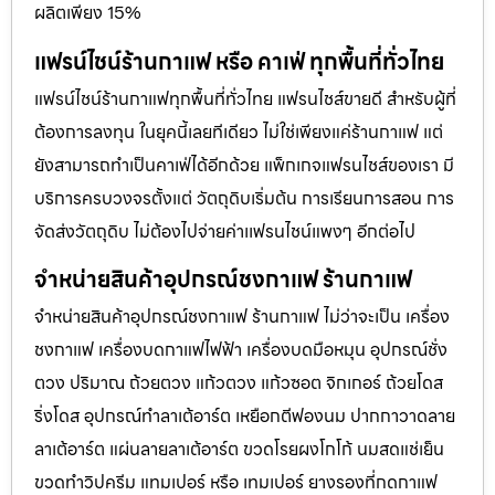
ผลิตเพียง 15%
แฟรน์ไชน์ร้านกาแฟ หรือ คาเฟ่ ทุกพื้นที่ทั่วไทย
แฟรน์ไชน์ร้านกาแฟทุกพื้นที่ทั่วไทย แฟรนไชส์ขายดี สำหรับผู้ที่
ต้องการลงทุน ในยุคนี้เลยทีเดียว ไม่ใช่เพียงแค่ร้านกาแฟ แต่
ยังสามารถทำเป็นคาเฟ่ได้อีกด้วย แพ็กเกจแฟรนไชส์ของเรา มี
บริการครบวงจรตั้งแต่ วัตถุดิบเริ่มต้น การเรียนการสอน การ
จัดส่งวัตถุดิบ ไม่ต้องไปจ่ายค่าเเฟรนไชน์แพงๆ อีกต่อไป
จำหน่ายสินค้าอุปกรณ์ชงกาแฟ ร้านกาแฟ
จำหน่ายสินค้าอุปกรณ์ชงกาแฟ ร้านกาแฟ ไม่ว่าจะเป็น เครื่อง
ชงกาแฟ เครื่องบดกาแฟไฟฟ้า เครื่องบดมือหมุน อุปกรณ์ชั่ง
ตวง ปริมาณ ถ้วยตวง แก้วตวง แก้วซอต จิกเกอร์ ถ้วยโดส
ริ่งโดส อุปกรณ์ทำลาเต้อาร์ต เหยือกตีฟองนม ปากกาวาดลาย
ลาเต้อาร์ต แผ่นลายลาเต้อาร์ต ขวดโรยผงโกโก้ นมสดแช่เย็น
ขวดทำวิปครีม แทมเปอร์ หรือ เทมเปอร์ ยางรองที่กดกาแฟ