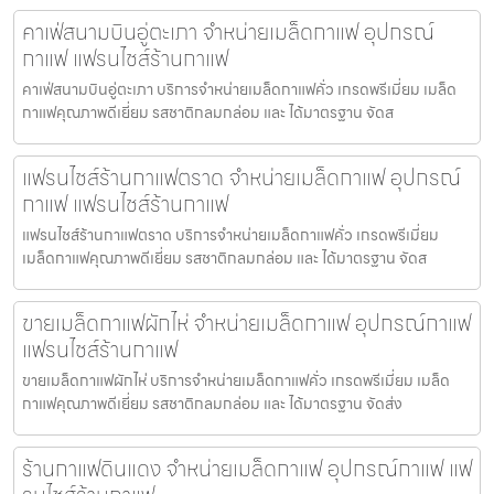
คาเฟ่สนามบินอู่ตะเภา จำหน่ายเมล็ดกาแฟ อุปกรณ์
กาแฟ แฟรนไชส์ร้านกาแฟ
คาเฟ่สนามบินอู่ตะเภา บริการจำหน่ายเมล็ดกาแฟคั่ว เกรดพรีเมี่ยม เมล็ด
กาแฟคุณภาพดีเยี่ยม รสชาติกลมกล่อม และ ได้มาตรฐาน จัดส
แฟรนไชส์ร้านกาแฟตราด จำหน่ายเมล็ดกาแฟ อุปกรณ์
กาแฟ แฟรนไชส์ร้านกาแฟ
แฟรนไชส์ร้านกาแฟตราด บริการจำหน่ายเมล็ดกาแฟคั่ว เกรดพรีเมี่ยม
เมล็ดกาแฟคุณภาพดีเยี่ยม รสชาติกลมกล่อม และ ได้มาตรฐาน จัดส
ขายเมล็ดกาแฟผักไห่ จำหน่ายเมล็ดกาแฟ อุปกรณ์กาแฟ
แฟรนไชส์ร้านกาแฟ
ขายเมล็ดกาแฟผักไห่ บริการจำหน่ายเมล็ดกาแฟคั่ว เกรดพรีเมี่ยม เมล็ด
กาแฟคุณภาพดีเยี่ยม รสชาติกลมกล่อม และ ได้มาตรฐาน จัดส่ง
ร้านกาแฟดินแดง จำหน่ายเมล็ดกาแฟ อุปกรณ์กาแฟ แฟ