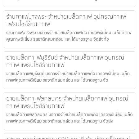
ร้านกาแฟบางพระ จำหน่ายเมล็ดกาแฟ อุปกรณ์กาแฟ
แฟรนไชส์ร้านกาแฟ
ร้านกาแฟบางพระ บริการจำหน่ายเมล็ดกาแฟคั่ว เกรดพรีเมี่ยม เมล็ดกาแฟ
คุณภาพดีเยี่ยม รสชาติกลมกล่อม และ ได้มาตรฐาน จัดส่งทั่ว
ขายเมล็ดกาแฟบุรีรัมย์ จำหน่ายเมล็ดกาแฟ อุปกรณ์
กาแฟ แฟรนไชส์ร้านกาแฟ
ขายเมล็ดกาแฟบุรีรัมย์ บริการจำหน่ายเมล็ดกาแฟคั่ว เกรดพรีเมี่ยม เมล็ด
กาแฟคุณภาพดีเยี่ยม รสชาติกลมกล่อม และ ได้มาตรฐาน จัด
ขายเมล็ดกาแฟสกลนคร จำหน่ายเมล็ดกาแฟ อุปกรณ์
กาแฟ แฟรนไชส์ร้านกาแฟ
ขายเมล็ดกาแฟสกลนคร บริการจำหน่ายเมล็ดกาแฟคั่ว เกรดพรีเมี่ยม เมล็ด
กาแฟคุณภาพดีเยี่ยม รสชาติกลมกล่อม และ ได้มาตรฐาน จัดส่ง