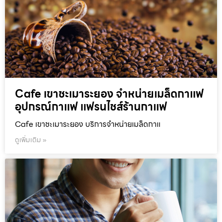
Cafe เขาชะเมาระยอง จำหน่ายเมล็ดกาแฟ
อุปกรณ์กาแฟ แฟรนไชส์ร้านกาแฟ
Cafe เขาชะเมาระยอง บริการจำหน่ายเมล็ดกาแ
ดูเพิ่มเติม »