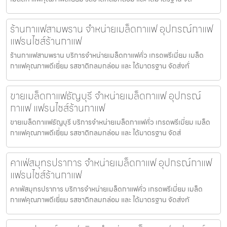
ร้านกาแฟสามพราน จำหน่ายเมล็ดกาแฟ อุปกรณ์กาแฟ
แฟรนไชส์ร้านกาแฟ
ร้านกาแฟสามพราน บริการจำหน่ายเมล็ดกาแฟคั่ว เกรดพรีเมี่ยม เมล็ด
กาแฟคุณภาพดีเยี่ยม รสชาติกลมกล่อม และ ได้มาตรฐาน จัดส่งทั่
ขายเมล็ดกาแฟธัญบุรี จำหน่ายเมล็ดกาแฟ อุปกรณ์
กาแฟ แฟรนไชส์ร้านกาแฟ
ขายเมล็ดกาแฟธัญบุรี บริการจำหน่ายเมล็ดกาแฟคั่ว เกรดพรีเมี่ยม เมล็ด
กาแฟคุณภาพดีเยี่ยม รสชาติกลมกล่อม และ ได้มาตรฐาน จัดส่
คาเฟ่สมุทรปราการ จำหน่ายเมล็ดกาแฟ อุปกรณ์กาแฟ
แฟรนไชส์ร้านกาแฟ
คาเฟ่สมุทรปราการ บริการจำหน่ายเมล็ดกาแฟคั่ว เกรดพรีเมี่ยม เมล็ด
กาแฟคุณภาพดีเยี่ยม รสชาติกลมกล่อม และ ได้มาตรฐาน จัดส่งทั