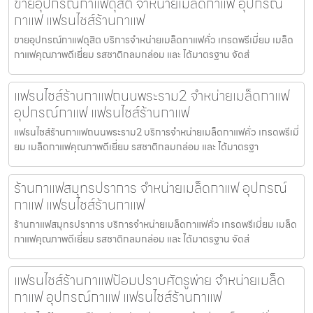
ขายอุปกรณ์กาแฟดุสิต จำหน่ายเมล็ดกาแฟ อุปกรณ์
กาแฟ แฟรนไชส์ร้านกาแฟ
ขายอุปกรณ์กาแฟดุสิต บริการจำหน่ายเมล็ดกาแฟคั่ว เกรดพรีเมี่ยม เมล็ด
กาแฟคุณภาพดีเยี่ยม รสชาติกลมกล่อม และ ได้มาตรฐาน จัดส่
แฟรนไชส์ร้านกาแฟถนนพระราม2 จำหน่ายเมล็ดกาแฟ
อุปกรณ์กาแฟ แฟรนไชส์ร้านกาแฟ
แฟรนไชส์ร้านกาแฟถนนพระราม2 บริการจำหน่ายเมล็ดกาแฟคั่ว เกรดพรีเมี่
ยม เมล็ดกาแฟคุณภาพดีเยี่ยม รสชาติกลมกล่อม และ ได้มาตรฐา
ร้านกาแฟสมุทรปราการ จำหน่ายเมล็ดกาแฟ อุปกรณ์
กาแฟ แฟรนไชส์ร้านกาแฟ
ร้านกาแฟสมุทรปราการ บริการจำหน่ายเมล็ดกาแฟคั่ว เกรดพรีเมี่ยม เมล็ด
กาแฟคุณภาพดีเยี่ยม รสชาติกลมกล่อม และ ได้มาตรฐาน จัดส่
แฟรนไชส์ร้านกาแฟป้อมปราบศัตรูพ่าย จำหน่ายเมล็ด
กาแฟ อุปกรณ์กาแฟ แฟรนไชส์ร้านกาแฟ