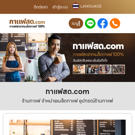
LANGUAGE
ติดต่อเรา
เข้าสู่ระบบ
เมนู
กาแฟสด.com
ร้านกาแฟ จำหน่ายเมล็ดกาแฟ อุปกรณ์ร้านกาแฟ