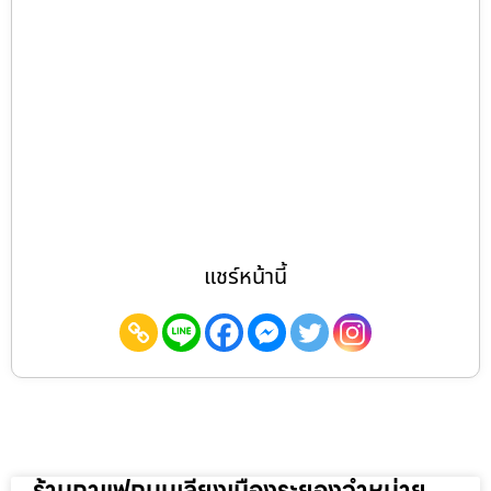
แชร์หน้านี้
ร้านกาแฟถนนเลี่ยงเมืองระยองจำหน่าย