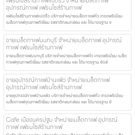
แฟรนไชส์ร้านกาแฟแปดริ้ว จำหน่ายเมล็ดกาแฟ
อุปกรณ์กาแฟ แฟรนไชส์ร้านกาแฟ
แฟรนไชส์ร้านกาแฟแปดริ้ว บริการจำหน่ายเมล็ดกาแฟคั่ว เกรดพรีเมี่ยม
เมล็ดกาแฟคุณภาพดีเยี่ยม รสชาติกลมกล่อม และ ได้มาตรฐาน จ
ขายเมล็ดกาแฟนนทบุรี จำหน่ายเมล็ดกาแฟ อุปกรณ์
กาแฟ แฟรนไชส์ร้านกาแฟ
ขายเมล็ดกาแฟนนทบุรี บริการจำหน่ายเมล็ดกาแฟคั่ว เกรดพรีเมี่ยม เมล็ด
กาแฟคุณภาพดีเยี่ยม รสชาติกลมกล่อม และ ได้มาตรฐาน จัดส่
ขายอุปกรณ์กาแฟบ้านแพ้ว จำหน่ายเมล็ดกาแฟ
อุปกรณ์กาแฟ แฟรนไชส์ร้านกาแฟ
ขายอุปกรณ์กาแฟบ้านแพ้ว บริการจำหน่ายเมล็ดกาแฟคั่ว เกรดพรีเมี่ยม
เมล็ดกาแฟคุณภาพดีเยี่ยม รสชาติกลมกล่อม และ ได้มาตรฐาน จั
Cafe เมืองนครปฐม จำหน่ายเมล็ดกาแฟ อุปกรณ์
กาแฟ แฟรนไชส์ร้านกาแฟ