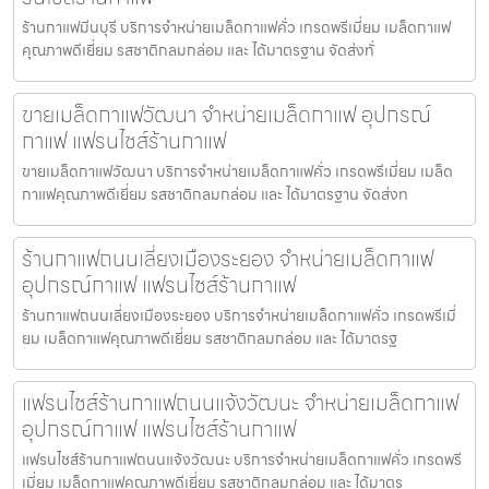
ร้านกาแฟมีนบุรี บริการจำหน่ายเมล็ดกาแฟคั่ว เกรดพรีเมี่ยม เมล็ดกาแฟ
คุณภาพดีเยี่ยม รสชาติกลมกล่อม และ ได้มาตรฐาน จัดส่งทั่
ขายเมล็ดกาแฟวัฒนา จำหน่ายเมล็ดกาแฟ อุปกรณ์
กาแฟ แฟรนไชส์ร้านกาแฟ
ขายเมล็ดกาแฟวัฒนา บริการจำหน่ายเมล็ดกาแฟคั่ว เกรดพรีเมี่ยม เมล็ด
กาแฟคุณภาพดีเยี่ยม รสชาติกลมกล่อม และ ได้มาตรฐาน จัดส่งท
ร้านกาแฟถนนเลี่ยงเมืองระยอง จำหน่ายเมล็ดกาแฟ
อุปกรณ์กาแฟ แฟรนไชส์ร้านกาแฟ
ร้านกาแฟถนนเลี่ยงเมืองระยอง บริการจำหน่ายเมล็ดกาแฟคั่ว เกรดพรีเมี่
ยม เมล็ดกาแฟคุณภาพดีเยี่ยม รสชาติกลมกล่อม และ ได้มาตรฐ
แฟรนไชส์ร้านกาแฟถนนแจ้งวัฒนะ จำหน่ายเมล็ดกาแฟ
อุปกรณ์กาแฟ แฟรนไชส์ร้านกาแฟ
แฟรนไชส์ร้านกาแฟถนนแจ้งวัฒนะ บริการจำหน่ายเมล็ดกาแฟคั่ว เกรดพรี
เมี่ยม เมล็ดกาแฟคุณภาพดีเยี่ยม รสชาติกลมกล่อม และ ได้มาตร