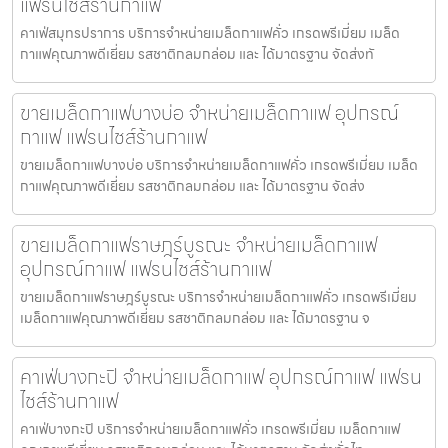
แฟรนไชส์ร้านกาแฟ
คาเฟ่สมุทรปราการ บริการจำหน่ายเมล็ดกาแฟคั่ว เกรดพรีเมี่ยม เมล็ด
กาแฟคุณภาพดีเยี่ยม รสชาติกลมกล่อม และ ได้มาตรฐาน จัดส่งทั
ขายเมล็ดกาแฟบางบ่อ จำหน่ายเมล็ดกาแฟ อุปกรณ์
กาแฟ แฟรนไชส์ร้านกาแฟ
ขายเมล็ดกาแฟบางบ่อ บริการจำหน่ายเมล็ดกาแฟคั่ว เกรดพรีเมี่ยม เมล็ด
กาแฟคุณภาพดีเยี่ยม รสชาติกลมกล่อม และ ได้มาตรฐาน จัดส่ง
ขายเมล็ดกาแฟราษฎร์บูรณะ จำหน่ายเมล็ดกาแฟ
อุปกรณ์กาแฟ แฟรนไชส์ร้านกาแฟ
ขายเมล็ดกาแฟราษฎร์บูรณะ บริการจำหน่ายเมล็ดกาแฟคั่ว เกรดพรีเมี่ยม
เมล็ดกาแฟคุณภาพดีเยี่ยม รสชาติกลมกล่อม และ ได้มาตรฐาน จ
คาเฟ่บางกะปิ จำหน่ายเมล็ดกาแฟ อุปกรณ์กาแฟ แฟรน
ไชส์ร้านกาแฟ
คาเฟ่บางกะปิ บริการจำหน่ายเมล็ดกาแฟคั่ว เกรดพรีเมี่ยม เมล็ดกาแฟ