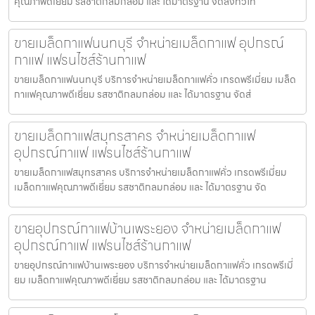
คุณภาพดีเยี่ยม รสชาติกลมกล่อม และ ได้มาตรฐาน จัดส่งทั่วไท
ขายเมล็ดกาแฟนนทบุรี จำหน่ายเมล็ดกาแฟ อุปกรณ์
กาแฟ แฟรนไชส์ร้านกาแฟ
ขายเมล็ดกาแฟนนทบุรี บริการจำหน่ายเมล็ดกาแฟคั่ว เกรดพรีเมี่ยม เมล็ด
กาแฟคุณภาพดีเยี่ยม รสชาติกลมกล่อม และ ได้มาตรฐาน จัดส่
ขายเมล็ดกาแฟสมุทรสาคร จำหน่ายเมล็ดกาแฟ
อุปกรณ์กาแฟ แฟรนไชส์ร้านกาแฟ
ขายเมล็ดกาแฟสมุทรสาคร บริการจำหน่ายเมล็ดกาแฟคั่ว เกรดพรีเมี่ยม
เมล็ดกาแฟคุณภาพดีเยี่ยม รสชาติกลมกล่อม และ ได้มาตรฐาน จัด
ขายอุปกรณ์กาแฟบ้านเพระยอง จำหน่ายเมล็ดกาแฟ
อุปกรณ์กาแฟ แฟรนไชส์ร้านกาแฟ
ขายอุปกรณ์กาแฟบ้านเพระยอง บริการจำหน่ายเมล็ดกาแฟคั่ว เกรดพรีเมี่
ยม เมล็ดกาแฟคุณภาพดีเยี่ยม รสชาติกลมกล่อม และ ได้มาตรฐาน