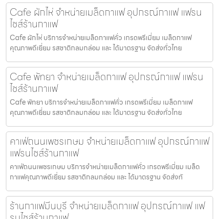
Cafe ผักไห่ จำหน่ายเมล็ดกาแฟ อุปกรณ์กาแฟ แฟรน
ไชส์ร้านกาแฟ
Cafe ผักไห่ บริการจำหน่ายเมล็ดกาแฟคั่ว เกรดพรีเมี่ยม เมล็ดกาแฟ
คุณภาพดีเยี่ยม รสชาติกลมกล่อม และ ได้มาตรฐาน จัดส่งทั่วไทย
Cafe พัทยา จำหน่ายเมล็ดกาแฟ อุปกรณ์กาแฟ แฟรน
ไชส์ร้านกาแฟ
Cafe พัทยา บริการจำหน่ายเมล็ดกาแฟคั่ว เกรดพรีเมี่ยม เมล็ดกาแฟ
คุณภาพดีเยี่ยม รสชาติกลมกล่อม และ ได้มาตรฐาน จัดส่งทั่วไทย
คาเฟ่ถนนเพชรเกษม จำหน่ายเมล็ดกาแฟ อุปกรณ์กาแฟ
แฟรนไชส์ร้านกาแฟ
คาเฟ่ถนนเพชรเกษม บริการจำหน่ายเมล็ดกาแฟคั่ว เกรดพรีเมี่ยม เมล็ด
กาแฟคุณภาพดีเยี่ยม รสชาติกลมกล่อม และ ได้มาตรฐาน จัดส่งทั
ร้านกาแฟมีนบุรี จำหน่ายเมล็ดกาแฟ อุปกรณ์กาแฟ แฟ
รนไชส์ร้านกาแฟ