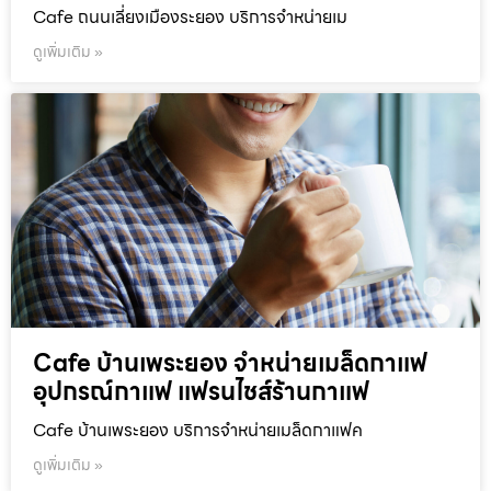
Cafe ถนนเลี่ยงเมืองระยอง บริการจำหน่ายเม
ดูเพิ่มเติม »
Cafe บ้านเพระยอง จำหน่ายเมล็ดกาแฟ
อุปกรณ์กาแฟ แฟรนไชส์ร้านกาแฟ
Cafe บ้านเพระยอง บริการจำหน่ายเมล็ดกาแฟค
ดูเพิ่มเติม »