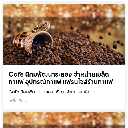
Cafe นิคมพัฒนาระยอง จำหน่ายเมล็ด
กาแฟ อุปกรณ์กาแฟ แฟรนไชส์ร้านกาแฟ
Cafe นิคมพัฒนาระยอง บริการจำหน่ายเมล็ดกา
ดูเพิ่มเติม »