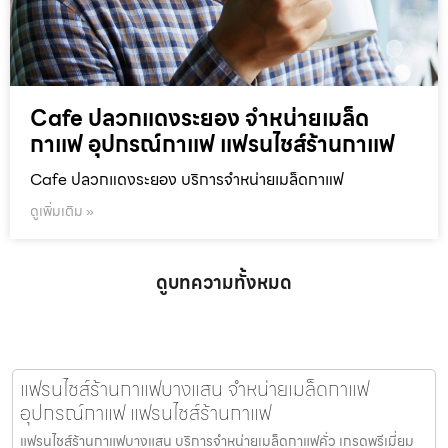
Cafe ปลวกแดงระยอง จำหน่ายเมล็ด
กาแฟ อุปกรณ์กาแฟ แฟรนไชส์ร้านกาแฟ
Cafe ปลวกแดงระยอง บริการจำหน่ายเมล็ดกาแฟ
ดูเพิ่มเติม »
ดูบทความทั้งหมด
แฟรนไชส์ร้านกาแฟบางแสน จำหน่ายเมล็ดกาแฟ
อุปกรณ์กาแฟ แฟรนไชส์ร้านกาแฟ
แฟรนไชส์ร้านกาแฟบางแสน บริการจำหน่ายเมล็ดกาแฟคั่ว เกรดพรีเมี่ยม