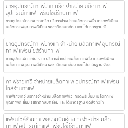
ขายอุปกรณ์กาแฟปากเกร็ด จำหน่ายเมล็ดกาแฟ
อุปกรณ์กาแฟ แฟรนไชส์ร้านกาแฟ
ขายอุปกรณ์กาแฟปากเกร็ด บริการจำหน่ายเมล็ดกาแฟคั่ว เกรดพรีเมี่ยม
เมล็ดกาแฟคุณภาพดีเยี่ยม รสชาติกลมกล่อม และ ได้มาตรฐาน จั
ขายอุปกรณ์กาแฟบางแค จำหน่ายเมล็ดกาแฟ อุปกรณ์
กาแฟ แฟรนไชส์ร้านกาแฟ
ขายอุปกรณ์กาแฟบางแค บริการจำหน่ายเมล็ดกาแฟคั่ว เกรดพรีเมี่ยม
เมล็ดกาแฟคุณภาพดีเยี่ยม รสชาติกลมกล่อม และ ได้มาตรฐาน จัดส่
คาเฟ่ราชเทวี จำหน่ายเมล็ดกาแฟ อุปกรณ์กาแฟ แฟรน
ไชส์ร้านกาแฟ
คาเฟ่ราชเทวี บริการจำหน่ายเมล็ดกาแฟคั่ว เกรดพรีเมี่ยม เมล็ดกาแฟ
คุณภาพดีเยี่ยม รสชาติกลมกล่อม และ ได้มาตรฐาน จัดส่งทั่วไท
แฟรนไชส์ร้านกาแฟสนามบินอู่ตะเภา จำหน่ายเมล็ด
กาแฟ อุปกรณ์กาแฟ แฟรนไชส์ร้านกาแฟ