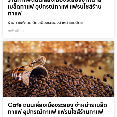
เมล็ดกาแฟ อุปกรณ์กาแฟ แฟรนไชส์ร้าน
กาแฟ
ร้านกาแฟถนนเลี่ยงเมืองระยองจำหน่ายเมล็ดก
ดูเพิ่มเติม »
Cafe ถนนเลี่ยงเมืองระยอง จำหน่ายเมล็ด
กาแฟ อุปกรณ์กาแฟ แฟรนไชส์ร้านกาแฟ