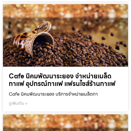
Cafe นิคมพัฒนาระยอง จำหน่ายเมล็ด
กาแฟ อุปกรณ์กาแฟ แฟรนไชส์ร้านกาแฟ
Cafe นิคมพัฒนาระยอง บริการจำหน่ายเมล็ดกา
ดูเพิ่มเติม »