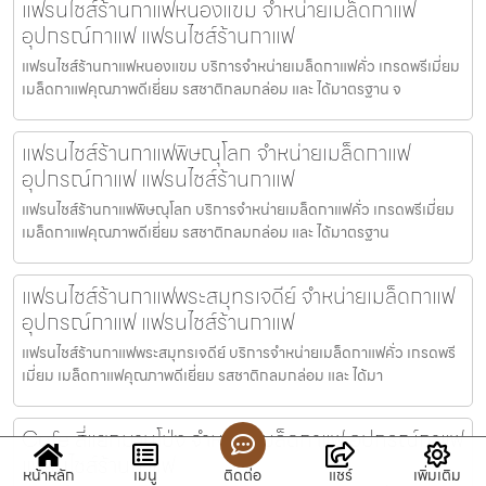
แฟรนไชส์ร้านกาแฟหนองแขม จำหน่ายเมล็ดกาแฟ
อุปกรณ์กาแฟ แฟรนไชส์ร้านกาแฟ
แฟรนไชส์ร้านกาแฟหนองแขม บริการจำหน่ายเมล็ดกาแฟคั่ว เกรดพรีเมี่ยม
เมล็ดกาแฟคุณภาพดีเยี่ยม รสชาติกลมกล่อม และ ได้มาตรฐาน จ
แฟรนไชส์ร้านกาแฟพิษณุโลก จำหน่ายเมล็ดกาแฟ
อุปกรณ์กาแฟ แฟรนไชส์ร้านกาแฟ
แฟรนไชส์ร้านกาแฟพิษณุโลก บริการจำหน่ายเมล็ดกาแฟคั่ว เกรดพรีเมี่ยม
เมล็ดกาแฟคุณภาพดีเยี่ยม รสชาติกลมกล่อม และ ได้มาตรฐาน
แฟรนไชส์ร้านกาแฟพระสมุทรเจดีย์ จำหน่ายเมล็ดกาแฟ
อุปกรณ์กาแฟ แฟรนไชส์ร้านกาแฟ
แฟรนไชส์ร้านกาแฟพระสมุทรเจดีย์ บริการจำหน่ายเมล็ดกาแฟคั่ว เกรดพรี
เมี่ยม เมล็ดกาแฟคุณภาพดีเยี่ยม รสชาติกลมกล่อม และ ได้มา
Cafe สี่แยกมาบโป่ง จำหน่ายเมล็ดกาแฟ อุปกรณ์กาแฟ
แฟรนไชส์ร้านกาแฟ
หน้าหลัก
เมนู
ติดต่อ
แชร์
เพิ่มเติม