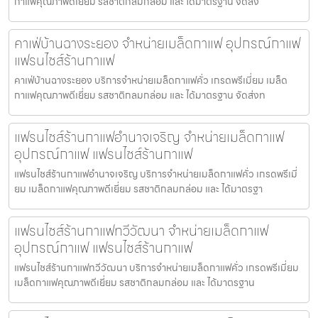
กาแฟคุณภาพดีเยี่ยม รสชาติกลมกล่อม และ ได้มาตรฐาน จัดส่ง
คาเฟ่บ้านฉางระยอง จำหน่ายเมล็ดกาแฟ อุปกรณ์กาแฟ
แฟรนไชส์ร้านกาแฟ
คาเฟ่บ้านฉางระยอง บริการจำหน่ายเมล็ดกาแฟคั่ว เกรดพรีเมี่ยม เมล็ด
กาแฟคุณภาพดีเยี่ยม รสชาติกลมกล่อม และ ได้มาตรฐาน จัดส่งท
แฟรนไชส์ร้านกาแฟอำนาจเจริญ จำหน่ายเมล็ดกาแฟ
อุปกรณ์กาแฟ แฟรนไชส์ร้านกาแฟ
แฟรนไชส์ร้านกาแฟอำนาจเจริญ บริการจำหน่ายเมล็ดกาแฟคั่ว เกรดพรีเมี่
ยม เมล็ดกาแฟคุณภาพดีเยี่ยม รสชาติกลมกล่อม และ ได้มาตรฐา
แฟรนไชส์ร้านกาแฟทวีวัฒนา จำหน่ายเมล็ดกาแฟ
อุปกรณ์กาแฟ แฟรนไชส์ร้านกาแฟ
แฟรนไชส์ร้านกาแฟทวีวัฒนา บริการจำหน่ายเมล็ดกาแฟคั่ว เกรดพรีเมี่ยม
เมล็ดกาแฟคุณภาพดีเยี่ยม รสชาติกลมกล่อม และ ได้มาตรฐาน