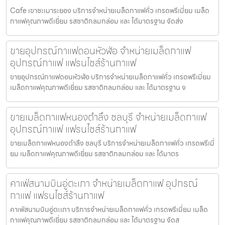
Cafe เขาชะเมาระยอง บริการจำหน่ายเมล็ดกาแฟคั่ว เกรดพรีเมี่ยม เมล็ด
กาแฟคุณภาพดีเยี่ยม รสชาติกลมกล่อม และ ได้มาตรฐาน จัดส่ง
ขายอุปกรณ์กาแฟดอนหัวฬ่อ จำหน่ายเมล็ดกาแฟ
อุปกรณ์กาแฟ แฟรนไชส์ร้านกาแฟ
ขายอุปกรณ์กาแฟดอนหัวฬ่อ บริการจำหน่ายเมล็ดกาแฟคั่ว เกรดพรีเมี่ยม
เมล็ดกาแฟคุณภาพดีเยี่ยม รสชาติกลมกล่อม และ ได้มาตรฐาน จ
ขายเมล็ดกาแฟหนองตำลึง ชลบุรี จำหน่ายเมล็ดกาแฟ
อุปกรณ์กาแฟ แฟรนไชส์ร้านกาแฟ
ขายเมล็ดกาแฟหนองตำลึง ชลบุรี บริการจำหน่ายเมล็ดกาแฟคั่ว เกรดพรีเมี่
ยม เมล็ดกาแฟคุณภาพดีเยี่ยม รสชาติกลมกล่อม และ ได้มาตร
คาเฟ่สนามบินอู่ตะเภา จำหน่ายเมล็ดกาแฟ อุปกรณ์
กาแฟ แฟรนไชส์ร้านกาแฟ
คาเฟ่สนามบินอู่ตะเภา บริการจำหน่ายเมล็ดกาแฟคั่ว เกรดพรีเมี่ยม เมล็ด
กาแฟคุณภาพดีเยี่ยม รสชาติกลมกล่อม และ ได้มาตรฐาน จัดส