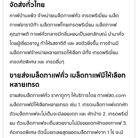
จัดส่งทั่วไทย
คาเฟ่บ้านแพ้ว จำหน่ายเมล็ดกาแฟคั่ว เกรดพรีเมี่ยม เมล็ด
กาแฟอาราบิก้า เมล็ดกาแฟไทยเกรดพรีเมี่ยม เมล็ดกาแฟ
คุณภาพดี กาแฟคั่วกลางมีกลิ่นหอมเป็นเอกลักษณ์ นำมาคั่ว
โดยผู้เชี่ยวชาญ ทำให้รสชาติดี และ ลงตัวยิ่งขึ้น ทางร้านมี
เมล็ดกาแฟจำหน่ายหลายเกรดให้เลือก มีทั้ง เกรดพรีเมี่ยม
เกรดคัดพิเศษ และ เกรดอื่นๆ
ขายส่งเมล็ดกาแฟคั่ว เมล็ดกาแฟมีให้เลือก
หลายเกรด
ขายส่งเมล็ดกาแฟคั่ว ราคาถูกๆ ให้บริการโดย กาแฟสด.com
เมล็ดกาแฟมีให้เลือกหลายเกรด เช่น 1. เกรดเมล็ดกาแฟแตกหัก
ตัวเมล็ดกาแฟจะไม่เต็มจะมีลอยแตก และ หักบ้าง 2. เกรดพรีเมี่
ยม ตัวเมล็ดกาแฟจะเต็มสวยงามไม่มีรอยแตกหักของกาแฟ 3.
คัดเกรดพิเศษ ตัวนี้บอกเลยสุดยอดเมล็ดกาแฟจาก 1 ไร่ จะมี