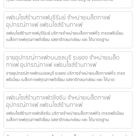
แฟรนไชส์ร้านกาแฟบุรีรัมย์ จำหน่ายเมล็ดกาแฟ
อุปกรณ์กาแฟ แฟรนไชส์ร้านกาแฟ
แฟรนไชส์ร้านกาแฟบุรีรัมย์ บริการจำหน่ายเมล็ดกาแฟคั่ว เกรดพรีเมี่ยม
เมล็ดกาแฟคุณภาพดีเยี่ยม รสชาติกลมกล่อม และ ได้มาตรฐาน
ขายอุปกรณ์กาแฟถนนชลบุรี ระยอง จำหน่ายเมล็ด
กาแฟ อุปกรณ์กาแฟ แฟรนไชส์ร้านกาแฟ
ขายอุปกรณ์กาแฟถนนชลบุรี ระยอง บริการจำหน่ายเมล็ดกาแฟคั่ว เกรด
พรีเมี่ยม เมล็ดกาแฟคุณภาพดีเยี่ยม รสชาติกลมกล่อม และ ได้มาต
แฟรนไชส์ร้านกาแฟตลิ่งชัน จำหน่ายเมล็ดกาแฟ
อุปกรณ์กาแฟ แฟรนไชส์ร้านกาแฟ
แฟรนไชส์ร้านกาแฟตลิ่งชัน บริการจำหน่ายเมล็ดกาแฟคั่ว เกรดพรีเมี่ยม
เมล็ดกาแฟคุณภาพดีเยี่ยม รสชาติกลมกล่อม และ ได้มาตรฐาน