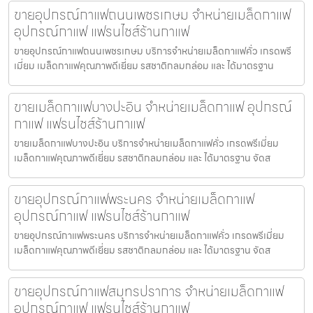
ขายอุปกรณ์กาแฟถนนเพชรเกษม จำหน่ายเมล็ดกาแฟ
อุปกรณ์กาแฟ แฟรนไชส์ร้านกาแฟ
ขายอุปกรณ์กาแฟถนนเพชรเกษม บริการจำหน่ายเมล็ดกาแฟคั่ว เกรดพรี
เมี่ยม เมล็ดกาแฟคุณภาพดีเยี่ยม รสชาติกลมกล่อม และ ได้มาตรฐาน
ขายเมล็ดกาแฟบางปะอิน จำหน่ายเมล็ดกาแฟ อุปกรณ์
กาแฟ แฟรนไชส์ร้านกาแฟ
ขายเมล็ดกาแฟบางปะอิน บริการจำหน่ายเมล็ดกาแฟคั่ว เกรดพรีเมี่ยม
เมล็ดกาแฟคุณภาพดีเยี่ยม รสชาติกลมกล่อม และ ได้มาตรฐาน จัดส
ขายอุปกรณ์กาแฟพระนคร จำหน่ายเมล็ดกาแฟ
อุปกรณ์กาแฟ แฟรนไชส์ร้านกาแฟ
ขายอุปกรณ์กาแฟพระนคร บริการจำหน่ายเมล็ดกาแฟคั่ว เกรดพรีเมี่ยม
เมล็ดกาแฟคุณภาพดีเยี่ยม รสชาติกลมกล่อม และ ได้มาตรฐาน จัดส
ขายอุปกรณ์กาแฟสมุทรปราการ จำหน่ายเมล็ดกาแฟ
อุปกรณ์กาแฟ แฟรนไชส์ร้านกาแฟ