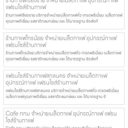
ร้านกาแฟเชียงราย จำหน่ายเมล็ดกาแฟ อุปกรณ์กาแฟ
แฟรนไชส์ร้านกาแฟ
ร้านกาแฟเชียงราย บริการจำหน่ายเมล็ดกาแฟคั่ว เกรดพรีเมี่ยม เมล็ดกาแฟ
คุณภาพดีเยี่ยม รสชาติกลมกล่อม และ ได้มาตรฐาน จัดส่งทั
ร้านกาแฟไทรน้อย จำหน่ายเมล็ดกาแฟ อุปกรณ์กาแฟ
แฟรนไชส์ร้านกาแฟ
ร้านกาแฟไทรน้อย บริการจำหน่ายเมล็ดกาแฟคั่ว เกรดพรีเมี่ยม เมล็ดกาแฟ
คุณภาพดีเยี่ยม รสชาติกลมกล่อม และ ได้มาตรฐาน จัดส่งทั่
แฟรนไชส์ร้านกาแฟสกลนคร จำหน่ายเมล็ดกาแฟ
อุปกรณ์กาแฟ แฟรนไชส์ร้านกาแฟ
แฟรนไชส์ร้านกาแฟสกลนคร บริการจำหน่ายเมล็ดกาแฟคั่ว เกรดพรีเมี่ยม
เมล็ดกาแฟคุณภาพดีเยี่ยม รสชาติกลมกล่อม และ ได้มาตรฐาน จั
Cafe กทม จำหน่ายเมล็ดกาแฟ อุปกรณ์กาแฟ แฟรน
ไชส์ร้านกาแฟ