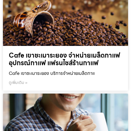
Cafe เขาชะเมาระยอง จำหน่ายเมล็ดกาแฟ
อุปกรณ์กาแฟ แฟรนไชส์ร้านกาแฟ
Cafe เขาชะเมาระยอง บริการจำหน่ายเมล็ดกาแ
ดูเพิ่มเติม »