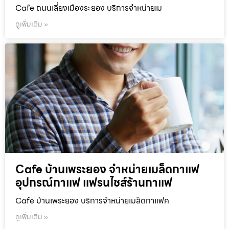
Cafe ถนนเลี่ยงเมืองระยอง บริการจำหน่ายเม
ดูเพิ่มเติม »
Cafe บ้านเพระยอง จำหน่ายเมล็ดกาแฟ
อุปกรณ์กาแฟ แฟรนไชส์ร้านกาแฟ
Cafe บ้านเพระยอง บริการจำหน่ายเมล็ดกาแฟค
ดูเพิ่มเติม »