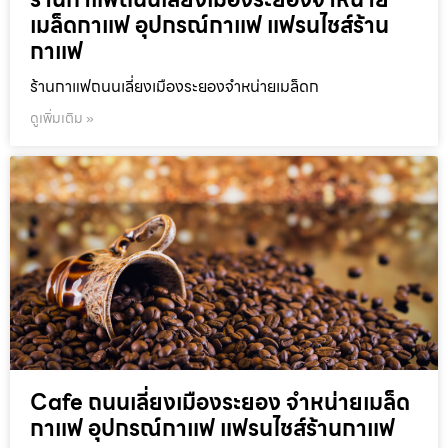
เมล็ดกาแฟ อุปกรณ์กาแฟ แฟรนไชส์ร้าน
กาแฟ
ร้านกาแฟถนนเลี่ยงเมืองระยองจำหน่ายเมล็ดก
ดูเพิ่มเติม »
Cafe ถนนเลี่ยงเมืองระยอง จำหน่ายเมล็ด
กาแฟ อุปกรณ์กาแฟ แฟรนไชส์ร้านกาแฟ