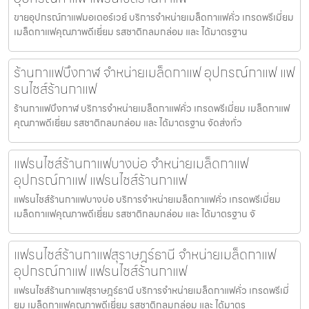
ขายอุปกรณ์กาแฟมอเตอร์เวย์ บริการจำหน่ายเมล็ดกาแฟคั่ว เกรดพรีเมี่ยม
เมล็ดกาแฟคุณภาพดีเยี่ยม รสชาติกลมกล่อม และ ได้มาตรฐาน
ร้านกาแฟบึงกาฬ จำหน่ายเมล็ดกาแฟ อุปกรณ์กาแฟ แฟ
รนไชส์ร้านกาแฟ
ร้านกาแฟบึงกาฬ บริการจำหน่ายเมล็ดกาแฟคั่ว เกรดพรีเมี่ยม เมล็ดกาแฟ
คุณภาพดีเยี่ยม รสชาติกลมกล่อม และ ได้มาตรฐาน จัดส่งทั่ว
แฟรนไชส์ร้านกาแฟบางบ่อ จำหน่ายเมล็ดกาแฟ
อุปกรณ์กาแฟ แฟรนไชส์ร้านกาแฟ
แฟรนไชส์ร้านกาแฟบางบ่อ บริการจำหน่ายเมล็ดกาแฟคั่ว เกรดพรีเมี่ยม
เมล็ดกาแฟคุณภาพดีเยี่ยม รสชาติกลมกล่อม และ ได้มาตรฐาน จั
แฟรนไชส์ร้านกาแฟสุราษฎร์ธานี จำหน่ายเมล็ดกาแฟ
อุปกรณ์กาแฟ แฟรนไชส์ร้านกาแฟ
แฟรนไชส์ร้านกาแฟสุราษฎร์ธานี บริการจำหน่ายเมล็ดกาแฟคั่ว เกรดพรีเมี่
ยม เมล็ดกาแฟคุณภาพดีเยี่ยม รสชาติกลมกล่อม และ ได้มาตร