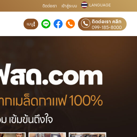
LANGUAGE
ติดต่อเรา
เข้าสู่ระบบ
ติดต่อเรา คลิก
เมนู
099-185-8000