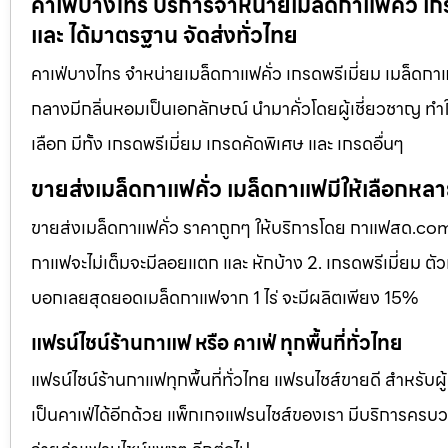
คาเฟ่บางไทร บริการจำหน่ายเมล็ดกาแฟคั่ว เก
และ ได้มาตรฐาน จัดส่งทั่วไทย
คาเฟ่บางไทร จำหน่ายเมล็ดกาแฟคั่ว เกรดพรีเมี่ยม เมล็ดก
กลางมีกลิ่นหอมเป็นเอกลักษณ์ นำมาคั่วโดยผู้เชี่ยวชาญ ทำใ
เลือก มีทั้ง เกรดพรีเมี่ยม เกรดคัดพิเศษ และ เกรดอื่นๆ
ขายส่งเมล็ดกาแฟคั่ว เมล็ดกาแฟมีให้เลือกหล
ขายส่งเมล็ดกาแฟคั่ว ราคาถูกๆ ให้บริการโดย กาแฟสด.com 
กาแฟจะไม่เต็มจะมีลอยแตก และ หักบ้าง 2. เกรดพรีเมี่ยม ต
บอกเลยสุดยอดเมล็ดกาแฟจาก 1 ไร่ จะมีผลิตเพียง 15%
แฟรน์ไชน์ร้านกาแฟ หรือ คาเฟ่ ทุกพื้นที่ทั่วไทย
แฟรน์ไชน์ร้านกาแฟทุกพื้นที่ทั่วไทย แฟรนไชส์ขายดี สำหรับผู
เป็นคาเฟ่ได้อีกด้วย แพ็กเกจแฟรนไชส์ของเรา มีบริการครบวงจ