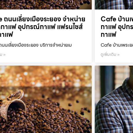
 ถนนเลี่ยงเมืองระยอง จำหน่าย
Cafe บ้านเ
ดกาแฟ อุปกรณ์กาแฟ แฟรนไชส์
กาแฟ อุปกร
กาแฟ
กาแฟ
นนเลี่ยงเมืองระยอง บริการจำหน่ายเม
Cafe บ้านเพระย
ิม »
ดูเพิ่มเติม »