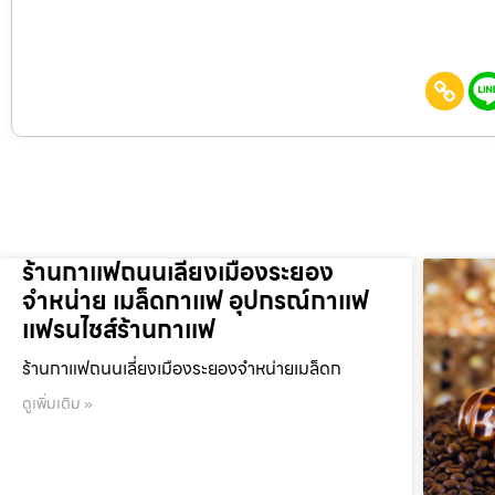
ร้านกาแฟถนนเลี่ยงเมืองระยอง
จำหน่าย เมล็ดกาแฟ อุปกรณ์กาแฟ
แฟรนไชส์ร้านกาแฟ
ร้านกาแฟถนนเลี่ยงเมืองระยองจำหน่ายเมล็ดก
ดูเพิ่มเติม »