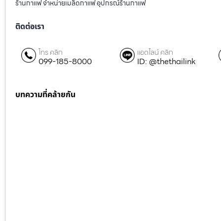
ร้านกาแฟ จำหน่ายเมล็ดกาแฟ อุปกรณ์ร้านกาแฟ
ติดต่อเรา
โทร คลิก
แอดไลน์ คลิก
099-185-8000
ID: @thethailink
บทความที่คล้ายกัน