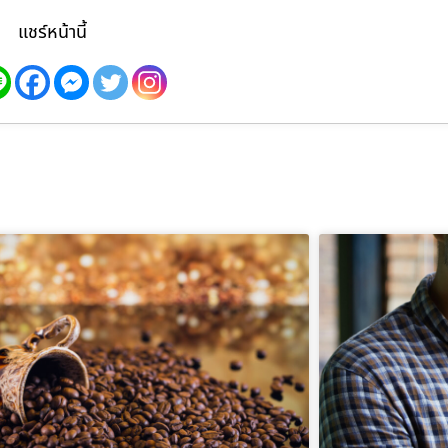
แชร์หน้านี้