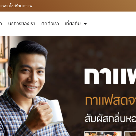
 แฟรนไชส์ร้านกาแฟ
ัก
บริการของเรา
ติดต่อเรา
เกี่ยวกับ