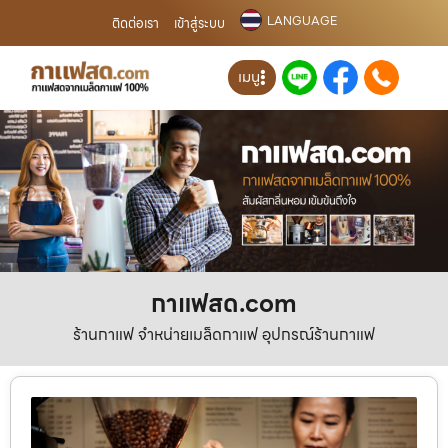
LANGUAGE
ติดต่อเรา
เข้าสู่ระบบ
เมนู
กาแฟสด.com
ร้านกาแฟ จำหน่ายเมล็ดกาแฟ อุปกรณ์ร้านกาแฟ