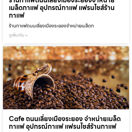
ร้านกาแฟถนนเลี่ยงเมืองระยองจำหน่าย
เมล็ดกาแฟ อุปกรณ์กาแฟ แฟรนไชส์ร้าน
กาแฟ
ร้านกาแฟถนนเลี่ยงเมืองระยองจำหน่ายเมล็ดก
ดูเพิ่มเติม »
Cafe ถนนเลี่ยงเมืองระยอง จำหน่ายเมล็ด
กาแฟ อุปกรณ์กาแฟ แฟรนไชส์ร้านกาแฟ