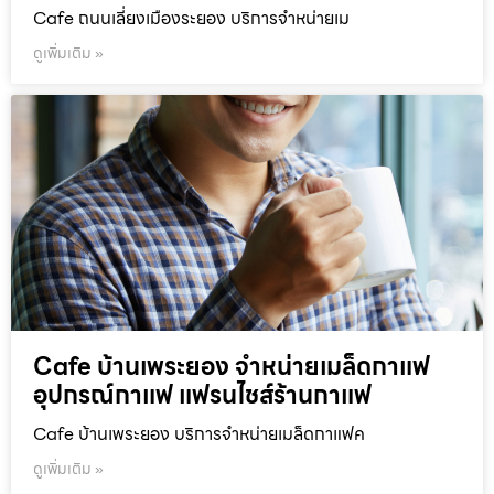
Cafe ถนนเลี่ยงเมืองระยอง บริการจำหน่ายเม
ดูเพิ่มเติม »
Cafe บ้านเพระยอง จำหน่ายเมล็ดกาแฟ
อุปกรณ์กาแฟ แฟรนไชส์ร้านกาแฟ
Cafe บ้านเพระยอง บริการจำหน่ายเมล็ดกาแฟค
ดูเพิ่มเติม »