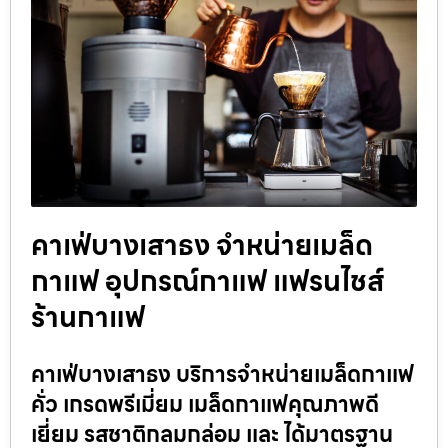
คาเฟ่บางเสาธง จำหน่ายเมล็ด
กาแฟ อุปกรณ์กาแฟ แฟรนไชส์
ร้านกาแฟ
คาเฟ่บางเสาธง บริการจำหน่ายเมล็ดกาแฟ
คั่ว เกรดพรีเมี่ยม เมล็ดกาแฟคุณภาพดี
เยี่ยม รสชาติกลมกล่อม และ ได้มาตรฐาน