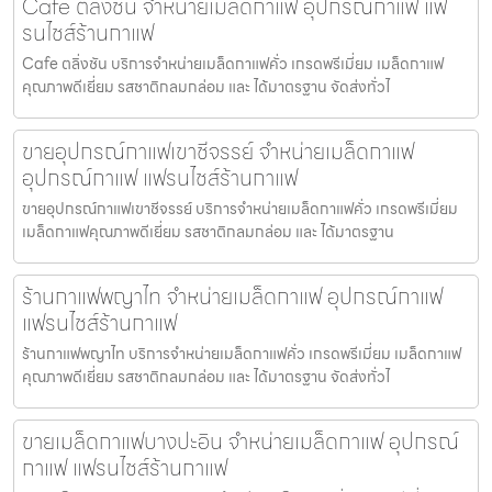
Cafe ตลิ่งชัน จำหน่ายเมล็ดกาแฟ อุปกรณ์กาแฟ แฟ
รนไชส์ร้านกาแฟ
Cafe ตลิ่งชัน บริการจำหน่ายเมล็ดกาแฟคั่ว เกรดพรีเมี่ยม เมล็ดกาแฟ
คุณภาพดีเยี่ยม รสชาติกลมกล่อม และ ได้มาตรฐาน จัดส่งทั่วไ
ขายอุปกรณ์กาแฟเขาชีจรรย์ จำหน่ายเมล็ดกาแฟ
อุปกรณ์กาแฟ แฟรนไชส์ร้านกาแฟ
ขายอุปกรณ์กาแฟเขาชีจรรย์ บริการจำหน่ายเมล็ดกาแฟคั่ว เกรดพรีเมี่ยม
เมล็ดกาแฟคุณภาพดีเยี่ยม รสชาติกลมกล่อม และ ได้มาตรฐาน
ร้านกาแฟพญาไท จำหน่ายเมล็ดกาแฟ อุปกรณ์กาแฟ
แฟรนไชส์ร้านกาแฟ
ร้านกาแฟพญาไท บริการจำหน่ายเมล็ดกาแฟคั่ว เกรดพรีเมี่ยม เมล็ดกาแฟ
คุณภาพดีเยี่ยม รสชาติกลมกล่อม และ ได้มาตรฐาน จัดส่งทั่วไ
ขายเมล็ดกาแฟบางปะอิน จำหน่ายเมล็ดกาแฟ อุปกรณ์
กาแฟ แฟรนไชส์ร้านกาแฟ