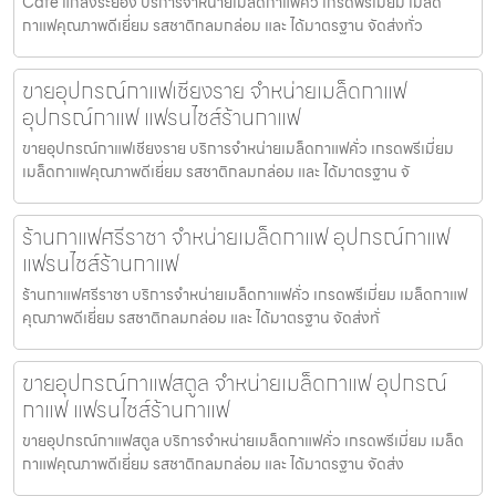
Cafe แกลงระยอง บริการจำหน่ายเมล็ดกาแฟคั่ว เกรดพรีเมี่ยม เมล็ด
กาแฟคุณภาพดีเยี่ยม รสชาติกลมกล่อม และ ได้มาตรฐาน จัดส่งทั่ว
ขายอุปกรณ์กาแฟเชียงราย จำหน่ายเมล็ดกาแฟ
อุปกรณ์กาแฟ แฟรนไชส์ร้านกาแฟ
ขายอุปกรณ์กาแฟเชียงราย บริการจำหน่ายเมล็ดกาแฟคั่ว เกรดพรีเมี่ยม
เมล็ดกาแฟคุณภาพดีเยี่ยม รสชาติกลมกล่อม และ ได้มาตรฐาน จั
ร้านกาแฟศรีราชา จำหน่ายเมล็ดกาแฟ อุปกรณ์กาแฟ
แฟรนไชส์ร้านกาแฟ
ร้านกาแฟศรีราชา บริการจำหน่ายเมล็ดกาแฟคั่ว เกรดพรีเมี่ยม เมล็ดกาแฟ
คุณภาพดีเยี่ยม รสชาติกลมกล่อม และ ได้มาตรฐาน จัดส่งทั่
ขายอุปกรณ์กาแฟสตูล จำหน่ายเมล็ดกาแฟ อุปกรณ์
กาแฟ แฟรนไชส์ร้านกาแฟ
ขายอุปกรณ์กาแฟสตูล บริการจำหน่ายเมล็ดกาแฟคั่ว เกรดพรีเมี่ยม เมล็ด
กาแฟคุณภาพดีเยี่ยม รสชาติกลมกล่อม และ ได้มาตรฐาน จัดส่ง