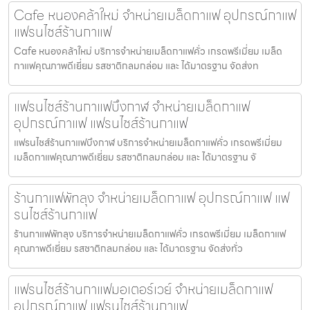
Cafe หนองคล้าใหม่ จำหน่ายเมล็ดกาแฟ อุปกรณ์กาแฟ
แฟรนไชส์ร้านกาแฟ
Cafe หนองคล้าใหม่ บริการจำหน่ายเมล็ดกาแฟคั่ว เกรดพรีเมี่ยม เมล็ด
กาแฟคุณภาพดีเยี่ยม รสชาติกลมกล่อม และ ได้มาตรฐาน จัดส่งท
แฟรนไชส์ร้านกาแฟบึงกาฬ จำหน่ายเมล็ดกาแฟ
อุปกรณ์กาแฟ แฟรนไชส์ร้านกาแฟ
แฟรนไชส์ร้านกาแฟบึงกาฬ บริการจำหน่ายเมล็ดกาแฟคั่ว เกรดพรีเมี่ยม
เมล็ดกาแฟคุณภาพดีเยี่ยม รสชาติกลมกล่อม และ ได้มาตรฐาน จั
ร้านกาแฟพัทลุง จำหน่ายเมล็ดกาแฟ อุปกรณ์กาแฟ แฟ
รนไชส์ร้านกาแฟ
ร้านกาแฟพัทลุง บริการจำหน่ายเมล็ดกาแฟคั่ว เกรดพรีเมี่ยม เมล็ดกาแฟ
คุณภาพดีเยี่ยม รสชาติกลมกล่อม และ ได้มาตรฐาน จัดส่งทั่ว
แฟรนไชส์ร้านกาแฟมอเตอร์เวย์ จำหน่ายเมล็ดกาแฟ
อุปกรณ์กาแฟ แฟรนไชส์ร้านกาแฟ