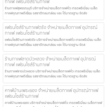
กาแฟ แฟรนไชส์ร้านกาแฟ
ร้านกาแฟสุพรรณบุรี บริการจำหน่ายเมล็ดกาแฟคั่ว เกรดพรีเมี่ยม เมล็ด
กาแฟคุณภาพดีเยี่ยม รสชาติกลมกล่อม และ ได้มาตรฐาน จัดส่ง
แฟรนไชส์ร้านกาแฟตรัง จำหน่ายเมล็ดกาแฟ อุปกรณ์
กาแฟ แฟรนไชส์ร้านกาแฟ
แฟรนไชส์ร้านกาแฟตรัง บริการจำหน่ายเมล็ดกาแฟคั่ว เกรดพรีเมี่ยม เมล็ด
กาแฟคุณภาพดีเยี่ยม รสชาติกลมกล่อม และ ได้มาตรฐาน จัดส
ร้านกาแฟลาดบัวหลวง จำหน่ายเมล็ดกาแฟ อุปกรณ์
กาแฟ แฟรนไชส์ร้านกาแฟ
ร้านกาแฟลาดบัวหลวง บริการจำหน่ายเมล็ดกาแฟคั่ว เกรดพรีเมี่ยม เมล็ด
กาแฟคุณภาพดีเยี่ยม รสชาติกลมกล่อม และ ได้มาตรฐาน จัดส่ง
คาเฟ่บ้านเพระยอง จำหน่ายเมล็ดกาแฟ อุปกรณ์กาแฟ
แฟรนไชส์ร้านกาแฟ
คาเฟ่บ้านเพระยอง บริการจำหน่ายเมล็ดกาแฟคั่ว เกรดพรีเมี่ยม เมล็ดกาแฟ