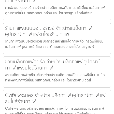
รนไชส์ร้านกาแฟ
คาเฟ่สวนหลวง บริการจำหน่ายเมล็ดกาแฟคั่ว เกรดพรีเมี่ยม เมล็ดกาแฟ
คุณภาพดีเยี่ยม รสชาติกลมกล่อม และ ได้มาตรฐาน จัดส่งทั่วไท
ร้านกาแฟถนนมอเตอร์เวย์ จำหน่ายเมล็ดกาแฟ
อุปกรณ์กาแฟ แฟรนไชส์ร้านกาแฟ
ร้านกาแฟถนนมอเตอร์เวย์ บริการจำหน่ายเมล็ดกาแฟคั่ว เกรดพรีเมี่ยม
เมล็ดกาแฟคุณภาพดีเยี่ยม รสชาติกลมกล่อม และ ได้มาตรฐาน จั
ขายเมล็ดกาแฟท่าเรือ จำหน่ายเมล็ดกาแฟ อุปกรณ์
กาแฟ แฟรนไชส์ร้านกาแฟ
ขายเมล็ดกาแฟท่าเรือ บริการจำหน่ายเมล็ดกาแฟคั่ว เกรดพรีเมี่ยม เมล็ด
กาแฟคุณภาพดีเยี่ยม รสชาติกลมกล่อม และ ได้มาตรฐาน จัดส่
Cafe พระนคร จำหน่ายเมล็ดกาแฟ อุปกรณ์กาแฟ แฟ
รนไชส์ร้านกาแฟ
Cafe พระนคร บริการจำหน่ายเมล็ดกาแฟคั่ว เกรดพรีเมี่ยม เมล็ดกาแฟ
คุณภาพดีเยี่ยม รสชาติกลมกล่อม และ ได้มาตรฐาน จัดส่งทั่วไทย