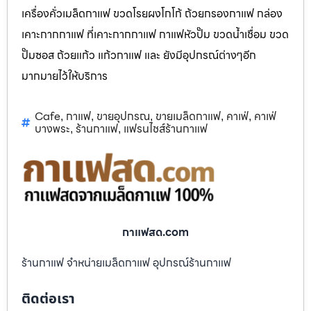
เครื่องคั่วเมล็ดกาแฟ ขวดโรยผงโกโก้ ถ้วยกรองกาแฟ กล่อง
เคาะกากกาแฟ ที่เคาะกากกาแฟ กาแฟหัวปั๊ม ขวดน้ำเชื่อม ขวด
ปั๊มซอส ถ้วยแก้ว แก้วกาแฟ และ ยังมีอุปกรณ์ต่างๆอีก
มากมายไว้ให้บริการ
Cafe
กาแฟ
ขายอุปกรณ
ขายเมล็ดกาแฟ
คาเฟ่
คาเฟ่
,
,
,
,
,
บางพระ
ร้านกาแฟ
แฟรนไชส์ร้านกาแฟ
,
,
กาแฟสด.com
ร้านกาแฟ จำหน่ายเมล็ดกาแฟ อุปกรณ์ร้านกาแฟ
ติดต่อเรา