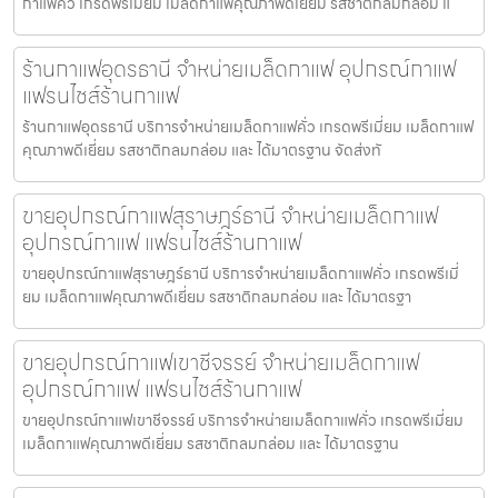
กาแฟคั่ว เกรดพรีเมี่ยม เมล็ดกาแฟคุณภาพดีเยี่ยม รสชาติกลมกล่อม แ
ร้านกาแฟอุดรธานี จำหน่ายเมล็ดกาแฟ อุปกรณ์กาแฟ
แฟรนไชส์ร้านกาแฟ
ร้านกาแฟอุดรธานี บริการจำหน่ายเมล็ดกาแฟคั่ว เกรดพรีเมี่ยม เมล็ดกาแฟ
คุณภาพดีเยี่ยม รสชาติกลมกล่อม และ ได้มาตรฐาน จัดส่งทั
ขายอุปกรณ์กาแฟสุราษฎร์ธานี จำหน่ายเมล็ดกาแฟ
อุปกรณ์กาแฟ แฟรนไชส์ร้านกาแฟ
ขายอุปกรณ์กาแฟสุราษฎร์ธานี บริการจำหน่ายเมล็ดกาแฟคั่ว เกรดพรีเมี่
ยม เมล็ดกาแฟคุณภาพดีเยี่ยม รสชาติกลมกล่อม และ ได้มาตรฐา
ขายอุปกรณ์กาแฟเขาชีจรรย์ จำหน่ายเมล็ดกาแฟ
อุปกรณ์กาแฟ แฟรนไชส์ร้านกาแฟ
ขายอุปกรณ์กาแฟเขาชีจรรย์ บริการจำหน่ายเมล็ดกาแฟคั่ว เกรดพรีเมี่ยม
เมล็ดกาแฟคุณภาพดีเยี่ยม รสชาติกลมกล่อม และ ได้มาตรฐาน