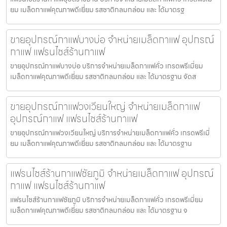
ยม เมล็ดกาแฟคุณภาพดีเยี่ยม รสชาติกลมกล่อม และ ได้มาตรฐ
ขายอุปกรณ์กาแฟบางบ่อ จำหน่ายเมล็ดกาแฟ อุปกรณ์
กาแฟ แฟรนไชส์ร้านกาแฟ
ขายอุปกรณ์กาแฟบางบ่อ บริการจำหน่ายเมล็ดกาแฟคั่ว เกรดพรีเมี่ยม
เมล็ดกาแฟคุณภาพดีเยี่ยม รสชาติกลมกล่อม และ ได้มาตรฐาน จัดส
ขายอุปกรณ์กาแฟวงเวียนใหญ่ จำหน่ายเมล็ดกาแฟ
อุปกรณ์กาแฟ แฟรนไชส์ร้านกาแฟ
ขายอุปกรณ์กาแฟวงเวียนใหญ่ บริการจำหน่ายเมล็ดกาแฟคั่ว เกรดพรีเมี่
ยม เมล็ดกาแฟคุณภาพดีเยี่ยม รสชาติกลมกล่อม และ ได้มาตรฐาน
แฟรนไชส์ร้านกาแฟชัยภูมิ จำหน่ายเมล็ดกาแฟ อุปกรณ์
กาแฟ แฟรนไชส์ร้านกาแฟ
แฟรนไชส์ร้านกาแฟชัยภูมิ บริการจำหน่ายเมล็ดกาแฟคั่ว เกรดพรีเมี่ยม
เมล็ดกาแฟคุณภาพดีเยี่ยม รสชาติกลมกล่อม และ ได้มาตรฐาน จ