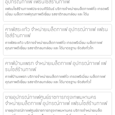
อุปกรณ์กาแฟ แฟรนไชส์ร้านกาแฟ
แฟรนไชส์ร้านกาแฟประจวบคีรีขันธ์ บริการจำหน่ายเมล็ดกาแฟคั่ว เกรดพรี
เมี่ยม เมล็ดกาแฟคุณภาพดีเยี่ยม รสชาติกลมกล่อม และ ได้ม
คาเฟ่สระแก้ว จำหน่ายเมล็ดกาแฟ อุปกรณ์กาแฟ แฟรน
ไชส์ร้านกาแฟ
คาเฟ่สระแก้ว บริการจำหน่ายเมล็ดกาแฟคั่ว เกรดพรีเมี่ยม เมล็ดกาแฟ
คุณภาพดีเยี่ยม รสชาติกลมกล่อม และ ได้มาตรฐาน จัดส่งทั่วไท
คาเฟ่บ้านแพรก จำหน่ายเมล็ดกาแฟ อุปกรณ์กาแฟ แฟ
รนไชส์ร้านกาแฟ
คาเฟ่บ้านแพรก บริการจำหน่ายเมล็ดกาแฟคั่ว เกรดพรีเมี่ยม เมล็ดกาแฟ
คุณภาพดีเยี่ยม รสชาติกลมกล่อม และ ได้มาตรฐาน จัดส่งทั่วไ
ขายอุปกรณ์กาแฟศูนย์ราชการกรุงเทพมหานคร
จำหน่ายเมล็ดกาแฟ อุปกรณ์กาแฟ แฟรนไชส์ร้านกาแฟ
ขายอุปกรณ์กาแฟศูนย์ราชการกรุงเทพมหานคร บริการจำหน่ายเมล็ด