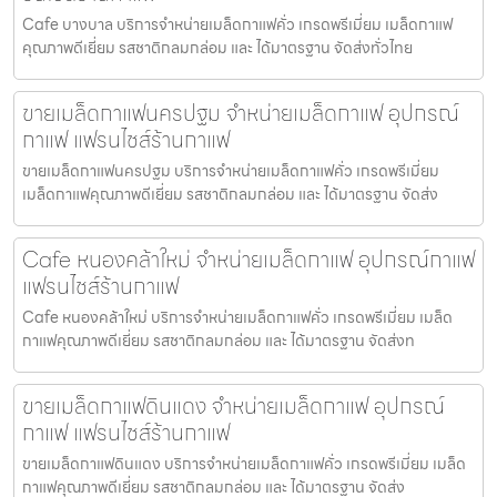
Cafe บางบาล บริการจำหน่ายเมล็ดกาแฟคั่ว เกรดพรีเมี่ยม เมล็ดกาแฟ
คุณภาพดีเยี่ยม รสชาติกลมกล่อม และ ได้มาตรฐาน จัดส่งทั่วไทย
ขายเมล็ดกาแฟนครปฐม จำหน่ายเมล็ดกาแฟ อุปกรณ์
กาแฟ แฟรนไชส์ร้านกาแฟ
ขายเมล็ดกาแฟนครปฐม บริการจำหน่ายเมล็ดกาแฟคั่ว เกรดพรีเมี่ยม
เมล็ดกาแฟคุณภาพดีเยี่ยม รสชาติกลมกล่อม และ ได้มาตรฐาน จัดส่ง
Cafe หนองคล้าใหม่ จำหน่ายเมล็ดกาแฟ อุปกรณ์กาแฟ
แฟรนไชส์ร้านกาแฟ
Cafe หนองคล้าใหม่ บริการจำหน่ายเมล็ดกาแฟคั่ว เกรดพรีเมี่ยม เมล็ด
กาแฟคุณภาพดีเยี่ยม รสชาติกลมกล่อม และ ได้มาตรฐาน จัดส่งท
ขายเมล็ดกาแฟดินแดง จำหน่ายเมล็ดกาแฟ อุปกรณ์
กาแฟ แฟรนไชส์ร้านกาแฟ
ขายเมล็ดกาแฟดินแดง บริการจำหน่ายเมล็ดกาแฟคั่ว เกรดพรีเมี่ยม เมล็ด
กาแฟคุณภาพดีเยี่ยม รสชาติกลมกล่อม และ ได้มาตรฐาน จัดส่ง