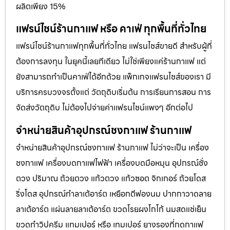
ผลิตเพียง 15%
แฟรน์ไชน์ร้านกาแฟ หรือ คาเฟ่ ทุกพื้นที่ทั่วไทย
แฟรน์ไชน์ร้านกาแฟทุกพื้นที่ทั่วไทย แฟรนไชส์ขายดี สำหรับผู้ที่
ต้องการลงทุน ในยุคนี้เลยทีเดียว ไม่ใช่เพียงแค่ร้านกาแฟ แต่
ยังสามารถทำเป็นคาเฟ่ได้อีกด้วย แพ็กเกจแฟรนไชส์ของเรา มี
บริการครบวงจรตั้งแต่ วัตถุดิบเริ่มต้น การเรียนการสอน การ
จัดส่งวัตถุดิบ ไม่ต้องไปจ่ายค่าเเฟรนไชน์แพงๆ อีกต่อไป
จำหน่ายสินค้าอุปกรณ์ชงกาแฟ ร้านกาแฟ
จำหน่ายสินค้าอุปกรณ์ชงกาแฟ ร้านกาแฟ ไม่ว่าจะเป็น เครื่อง
ชงกาแฟ เครื่องบดกาแฟไฟฟ้า เครื่องบดมือหมุน อุปกรณ์ชั่ง
ตวง ปริมาณ ถ้วยตวง แก้วตวง แก้วซอต จิกเกอร์ ถ้วยโดส
ริ่งโดส อุปกรณ์ทำลาเต้อาร์ต เหยือกตีฟองนม ปากกาวาดลาย
ลาเต้อาร์ต แผ่นลายลาเต้อาร์ต ขวดโรยผงโกโก้ นมสดแช่เย็น
ขวดทำวิปครีม แทมเปอร์ หรือ เทมเปอร์ ยางรองที่กดกาแฟ