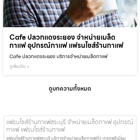
Cafe ปลวกแดงระยอง จำหน่ายเมล็ด
กาแฟ อุปกรณ์กาแฟ แฟรนไชส์ร้านกาแฟ
Cafe ปลวกแดงระยอง บริการจำหน่ายเมล็ดกาแฟ
ดูเพิ่มเติม »
ดูบทความทั้งหมด
แฟรนไชส์ร้านกาแฟสระบุรี จำหน่ายเมล็ดกาแฟ อุปกรณ์
กาแฟ แฟรนไชส์ร้านกาแฟ
แฟรนไชส์ร้านกาแฟสระบุรี บริการจำหน่ายเมล็ดกาแฟคั่ว เกรดพรีเมี่ยม