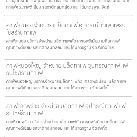
ขายอุปกรณ์กาแฟชุมพร บริการจำหน่ายเมล็ดกาแฟคั่ว เกรดพรีเมี่ยม เมล็ด
กาแฟคุณภาพดีเยี่ยม รสชาติกลมกล่อม และ ได้มาตรฐาน จัดส่
คาเฟ่ระนอง จำหน่ายเมล็ดกาแฟ อุปกรณ์กาแฟ แฟรน
ไชส์ร้านกาแฟ
คาเฟ่ระนอง บริการจำหน่ายเมล็ดกาแฟคั่ว เกรดพรีเมี่ยม เมล็ดกาแฟ
คุณภาพดีเยี่ยม รสชาติกลมกล่อม และ ได้มาตรฐาน จัดส่งทั่วไทย
คาเฟ่หนองใหญ่ จำหน่ายเมล็ดกาแฟ อุปกรณ์กาแฟ แฟ
รนไชส์ร้านกาแฟ
คาเฟ่หนองใหญ่ บริการจำหน่ายเมล็ดกาแฟคั่ว เกรดพรีเมี่ยม เมล็ดกาแฟ
คุณภาพดีเยี่ยม รสชาติกลมกล่อม และ ได้มาตรฐาน จัดส่งทั่วไ
คาเฟ่ลาดพร้าว จำหน่ายเมล็ดกาแฟ อุปกรณ์กาแฟ แฟ
รนไชส์ร้านกาแฟ
คาเฟ่ลาดพร้าว บริการจำหน่ายเมล็ดกาแฟคั่ว เกรดพรีเมี่ยม เมล็ดกาแฟ
คุณภาพดีเยี่ยม รสชาติกลมกล่อม และ ได้มาตรฐาน จัดส่งทั่วไ