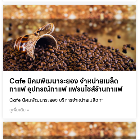
Cafe นิคมพัฒนาระยอง จำหน่ายเมล็ด
กาแฟ อุปกรณ์กาแฟ แฟรนไชส์ร้านกาแฟ
Cafe นิคมพัฒนาระยอง บริการจำหน่ายเมล็ดกา
ดูเพิ่มเติม »