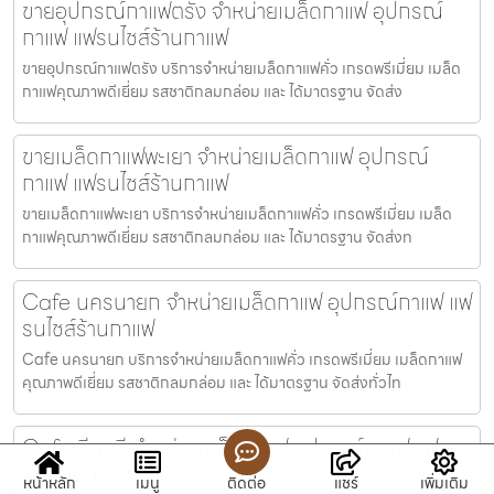
ขายอุปกรณ์กาแฟตรัง จำหน่ายเมล็ดกาแฟ อุปกรณ์
กาแฟ แฟรนไชส์ร้านกาแฟ
ขายอุปกรณ์กาแฟตรัง บริการจำหน่ายเมล็ดกาแฟคั่ว เกรดพรีเมี่ยม เมล็ด
กาแฟคุณภาพดีเยี่ยม รสชาติกลมกล่อม และ ได้มาตรฐาน จัดส่ง
ขายเมล็ดกาแฟพะเยา จำหน่ายเมล็ดกาแฟ อุปกรณ์
กาแฟ แฟรนไชส์ร้านกาแฟ
ขายเมล็ดกาแฟพะเยา บริการจำหน่ายเมล็ดกาแฟคั่ว เกรดพรีเมี่ยม เมล็ด
กาแฟคุณภาพดีเยี่ยม รสชาติกลมกล่อม และ ได้มาตรฐาน จัดส่งท
Cafe นครนายก จำหน่ายเมล็ดกาแฟ อุปกรณ์กาแฟ แฟ
รนไชส์ร้านกาแฟ
Cafe นครนายก บริการจำหน่ายเมล็ดกาแฟคั่ว เกรดพรีเมี่ยม เมล็ดกาแฟ
คุณภาพดีเยี่ยม รสชาติกลมกล่อม และ ได้มาตรฐาน จัดส่งทั่วไท
Cafe มีนบุรี จำหน่ายเมล็ดกาแฟ อุปกรณ์กาแฟ แฟรน
ไชส์ร้านกาแฟ
หน้าหลัก
เมนู
ติดต่อ
แชร์
เพิ่มเติม