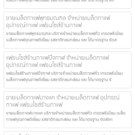
ขายเมล็ดกาแฟพุทธมณฑล จำหน่ายเมล็ดกาแฟ
อุปกรณ์กาแฟ แฟรนไชส์ร้านกาแฟ
ขายเมล็ดกาแฟพุทธมณฑล บริการจำหน่ายเมล็ดกาแฟคั่ว เกรดพรีเมี่ยม
เมล็ดกาแฟคุณภาพดีเยี่ยม รสชาติกลมกล่อม และ ได้มาตรฐาน จัดส
แฟรนไชส์ร้านกาแฟบึงกาฬ จำหน่ายเมล็ดกาแฟ
อุปกรณ์กาแฟ แฟรนไชส์ร้านกาแฟ
แฟรนไชส์ร้านกาแฟบึงกาฬ บริการจำหน่ายเมล็ดกาแฟคั่ว เกรดพรีเมี่ยม
เมล็ดกาแฟคุณภาพดีเยี่ยม รสชาติกลมกล่อม และ ได้มาตรฐาน จั
ขายเมล็ดกาแฟบางแค จำหน่ายเมล็ดกาแฟ อุปกรณ์
กาแฟ แฟรนไชส์ร้านกาแฟ
ขายเมล็ดกาแฟบางแค บริการจำหน่ายเมล็ดกาแฟคั่ว เกรดพรีเมี่ยม เมล็ด
กาแฟคุณภาพดีเยี่ยม รสชาติกลมกล่อม และ ได้มาตรฐาน จัดส่งท