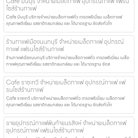
Cafe มีนบุรี จำหน่ายเมล็ดกาแฟ อุปกรณ์กาแฟ แฟรน
ไชส์ร้านกาแฟ
Cafe มีนบุรี บริการจำหน่ายเมล็ดกาแฟคั่ว เกรดพรีเมี่ยม เมล็ดกาแฟ
คุณภาพดีเยี่ยม รสชาติกลมกล่อม และ ได้มาตรฐาน จัดส่งทั่วไท
ร้านกาแฟเมืองนนทบุรี จำหน่ายเมล็ดกาแฟ อุปกรณ์
กาแฟ แฟรนไชส์ร้านกาแฟ
ร้านกาแฟเมืองนนทบุรี บริการจำหน่ายเมล็ดกาแฟคั่ว เกรดพรีเมี่ยม เมล็ด
กาแฟคุณภาพดีเยี่ยม รสชาติกลมกล่อม และ ได้มาตรฐาน จัดส
Cafe ราชเทวี จำหน่ายเมล็ดกาแฟ อุปกรณ์กาแฟ แฟ
รนไชส์ร้านกาแฟ
Cafe ราชเทวี บริการจำหน่ายเมล็ดกาแฟคั่ว เกรดพรีเมี่ยม เมล็ดกาแฟ
คุณภาพดีเยี่ยม รสชาติกลมกล่อม และ ได้มาตรฐาน จัดส่งทั่วไท
ขายอุปกรณ์กาแฟพันท้ายนรสิงห์ จำหน่ายเมล็ดกาแฟ
อุปกรณ์กาแฟ แฟรนไชส์ร้านกาแฟ