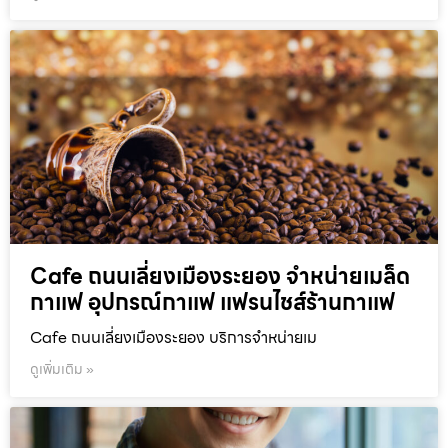
Cafe ถนนเลี่ยงเมืองระยอง จำหน่ายเมล็ด
กาแฟ อุปกรณ์กาแฟ แฟรนไชส์ร้านกาแฟ
Cafe ถนนเลี่ยงเมืองระยอง บริการจำหน่ายเม
ดูเพิ่มเติม »