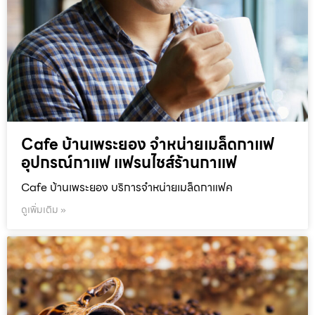
Cafe บ้านเพระยอง จำหน่ายเมล็ดกาแฟ
อุปกรณ์กาแฟ แฟรนไชส์ร้านกาแฟ
Cafe บ้านเพระยอง บริการจำหน่ายเมล็ดกาแฟค
ดูเพิ่มเติม »