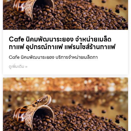
Cafe นิคมพัฒนาระยอง จำหน่ายเมล็ด
กาแฟ อุปกรณ์กาแฟ แฟรนไชส์ร้านกาแฟ
Cafe นิคมพัฒนาระยอง บริการจำหน่ายเมล็ดกา
ดูเพิ่มเติม »