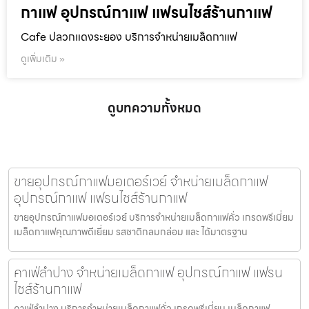
กาแฟ อุปกรณ์กาแฟ แฟรนไชส์ร้านกาแฟ
Cafe ปลวกแดงระยอง บริการจำหน่ายเมล็ดกาแฟ
ดูเพิ่มเติม »
ดูบทความทั้งหมด
ขายอุปกรณ์กาแฟมอเตอร์เวย์ จำหน่ายเมล็ดกาแฟ
อุปกรณ์กาแฟ แฟรนไชส์ร้านกาแฟ
ขายอุปกรณ์กาแฟมอเตอร์เวย์ บริการจำหน่ายเมล็ดกาแฟคั่ว เกรดพรีเมี่ยม
เมล็ดกาแฟคุณภาพดีเยี่ยม รสชาติกลมกล่อม และ ได้มาตรฐาน
คาเฟ่ลำปาง จำหน่ายเมล็ดกาแฟ อุปกรณ์กาแฟ แฟรน
ไชส์ร้านกาแฟ
คาเฟ่ลำปาง บริการจำหน่ายเมล็ดกาแฟคั่ว เกรดพรีเมี่ยม เมล็ดกาแฟ