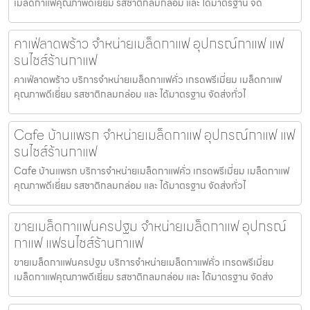
เมล็ดกาแฟคุณภาพดีเยี่ยม รสชาติกลมกล่อม และ ได้มาตรฐาน จัด
คาเฟ่ลาดพร้าว จำหน่ายเมล็ดกาแฟ อุปกรณ์กาแฟ แฟ
รนไชส์ร้านกาแฟ
คาเฟ่ลาดพร้าว บริการจำหน่ายเมล็ดกาแฟคั่ว เกรดพรีเมี่ยม เมล็ดกาแฟ
คุณภาพดีเยี่ยม รสชาติกลมกล่อม และ ได้มาตรฐาน จัดส่งทั่วไ
Cafe บ้านแพรก จำหน่ายเมล็ดกาแฟ อุปกรณ์กาแฟ แฟ
รนไชส์ร้านกาแฟ
Cafe บ้านแพรก บริการจำหน่ายเมล็ดกาแฟคั่ว เกรดพรีเมี่ยม เมล็ดกาแฟ
คุณภาพดีเยี่ยม รสชาติกลมกล่อม และ ได้มาตรฐาน จัดส่งทั่วไ
ขายเมล็ดกาแฟนครปฐม จำหน่ายเมล็ดกาแฟ อุปกรณ์
กาแฟ แฟรนไชส์ร้านกาแฟ
ขายเมล็ดกาแฟนครปฐม บริการจำหน่ายเมล็ดกาแฟคั่ว เกรดพรีเมี่ยม
เมล็ดกาแฟคุณภาพดีเยี่ยม รสชาติกลมกล่อม และ ได้มาตรฐาน จัดส่ง