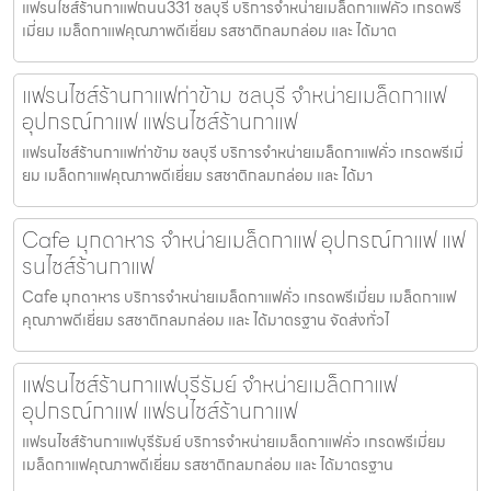
แฟรนไชส์ร้านกาแฟถนน331 ชลบุรี บริการจำหน่ายเมล็ดกาแฟคั่ว เกรดพรี
เมี่ยม เมล็ดกาแฟคุณภาพดีเยี่ยม รสชาติกลมกล่อม และ ได้มาต
แฟรนไชส์ร้านกาแฟท่าข้าม ชลบุรี จำหน่ายเมล็ดกาแฟ
อุปกรณ์กาแฟ แฟรนไชส์ร้านกาแฟ
แฟรนไชส์ร้านกาแฟท่าข้าม ชลบุรี บริการจำหน่ายเมล็ดกาแฟคั่ว เกรดพรีเมี่
ยม เมล็ดกาแฟคุณภาพดีเยี่ยม รสชาติกลมกล่อม และ ได้มา
Cafe มุกดาหาร จำหน่ายเมล็ดกาแฟ อุปกรณ์กาแฟ แฟ
รนไชส์ร้านกาแฟ
Cafe มุกดาหาร บริการจำหน่ายเมล็ดกาแฟคั่ว เกรดพรีเมี่ยม เมล็ดกาแฟ
คุณภาพดีเยี่ยม รสชาติกลมกล่อม และ ได้มาตรฐาน จัดส่งทั่วไ
แฟรนไชส์ร้านกาแฟบุรีรัมย์ จำหน่ายเมล็ดกาแฟ
อุปกรณ์กาแฟ แฟรนไชส์ร้านกาแฟ
แฟรนไชส์ร้านกาแฟบุรีรัมย์ บริการจำหน่ายเมล็ดกาแฟคั่ว เกรดพรีเมี่ยม
เมล็ดกาแฟคุณภาพดีเยี่ยม รสชาติกลมกล่อม และ ได้มาตรฐาน