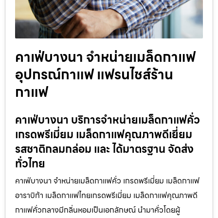
คาเฟ่บางนา จำหน่ายเมล็ดกาแฟ
อุปกรณ์กาแฟ แฟรนไชส์ร้าน
กาแฟ
คาเฟ่บางนา บริการจำหน่ายเมล็ดกาแฟคั่ว
เกรดพรีเมี่ยม เมล็ดกาแฟคุณภาพดีเยี่ยม
รสชาติกลมกล่อม และ ได้มาตรฐาน จัดส่ง
ทั่วไทย
คาเฟ่บางนา จำหน่ายเมล็ดกาแฟคั่ว เกรดพรีเมี่ยม เมล็ดกาแฟ
อาราบิก้า เมล็ดกาแฟไทยเกรดพรีเมี่ยม เมล็ดกาแฟคุณภาพดี
กาแฟคั่วกลางมีกลิ่นหอมเป็นเอกลักษณ์ นำมาคั่วโดยผู้