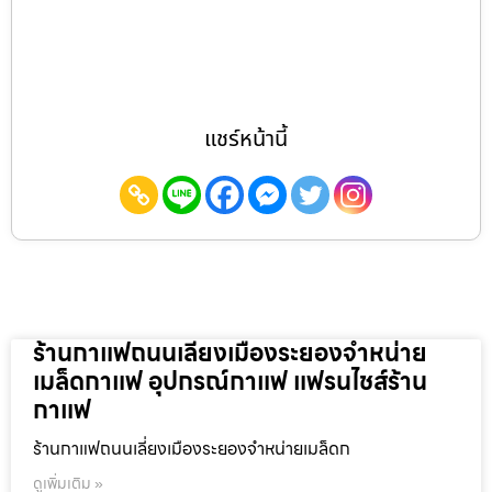
แชร์หน้านี้
ร้านกาแฟถนนเลี่ยงเมืองระยองจำหน่าย
เมล็ดกาแฟ อุปกรณ์กาแฟ แฟรนไชส์ร้าน
กาแฟ
ร้านกาแฟถนนเลี่ยงเมืองระยองจำหน่ายเมล็ดก
ดูเพิ่มเติม »