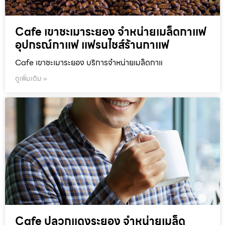
Cafe เขาชะเมาระยอง จำหน่ายเมล็ดกาแฟ
อุปกรณ์กาแฟ แฟรนไชส์ร้านกาแฟ
Cafe เขาชะเมาระยอง บริการจำหน่ายเมล็ดกาแ
ดูเพิ่มเติม »
Cafe ปลวกแดงระยอง จำหน่ายเมล็ด