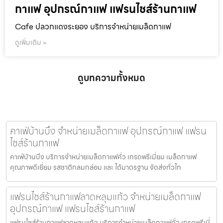
กาแฟ อุปกรณ์กาแฟ แฟรนไชส์ร้านกาแฟ
Cafe ปลวกแดงระยอง บริการจำหน่ายเมล็ดกาแฟ
ดูเพิ่มเติม »
ดูบทความทั้งหมด
คาเฟ่บ้านบึง จำหน่ายเมล็ดกาแฟ อุปกรณ์กาแฟ แฟรน
ไชส์ร้านกาแฟ
คาเฟ่บ้านบึง บริการจำหน่ายเมล็ดกาแฟคั่ว เกรดพรีเมี่ยม เมล็ดกาแฟ
คุณภาพดีเยี่ยม รสชาติกลมกล่อม และ ได้มาตรฐาน จัดส่งทั่วไท
แฟรนไชส์ร้านกาแฟลาดหลุมแก้ว จำหน่ายเมล็ดกาแฟ
อุปกรณ์กาแฟ แฟรนไชส์ร้านกาแฟ
แฟรนไชส์ร้านกาแฟลาดหลุมแก้ว บริการจำหน่ายเมล็ดกาแฟคั่ว เกรดพรีเมี่