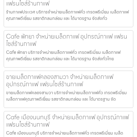
แฟรนไชส์ร้านกาแฟ
ร้านกาแฟประเวศ บริการจำหน่ายเมล็ดกาแฟคั่ว เกรดพรีเมี่ยม เมล็ดกาแฟ
คุณภาพดีเยี่ยม รสชาติกลมกล่อม และ ได้มาตรฐาน จัดส่งทั่ว
Cafe พัทยา จำหน่ายเมล็ดกาแฟ อุปกรณ์กาแฟ แฟรน
ไชส์ร้านกาแฟ
Cafe พัทยา บริการจำหน่ายเมล็ดกาแฟคั่ว เกรดพรีเมี่ยม เมล็ดกาแฟ
คุณภาพดีเยี่ยม รสชาติกลมกล่อม และ ได้มาตรฐาน จัดส่งทั่วไทย
ขายเมล็ดกาแฟคลองสามวา จำหน่ายเมล็ดกาแฟ
อุปกรณ์กาแฟ แฟรนไชส์ร้านกาแฟ
ขายเมล็ดกาแฟคลองสามวา บริการจำหน่ายเมล็ดกาแฟคั่ว เกรดพรีเมี่ยม
เมล็ดกาแฟคุณภาพดีเยี่ยม รสชาติกลมกล่อม และ ได้มาตรฐาน จัด
Cafe เมืองนนทบุรี จำหน่ายเมล็ดกาแฟ อุปกรณ์กาแฟ
แฟรนไชส์ร้านกาแฟ
Cafe เมืองนนทบุรี บริการจำหน่ายเมล็ดกาแฟคั่ว เกรดพรีเมี่ยม เมล็ด