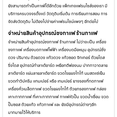
ยังสามารถทำเป็นคาเฟ่ได้อีกด้วย แพ็กเกจแฟรนไชส์ของเรา มี
บริการครบวงจรตั้งแต่ วัตถุดิบเริ่มต้น การเรียนการสอน การ
จัดส่งวัตถุดิบ ไม่ต้องไปจ่ายค่าเเฟรนไชน์แพงๆ อีกต่อไป
จำหน่ายสินค้าอุปกรณ์ชงกาแฟ ร้านกาแฟ
จำหน่ายสินค้าอุปกรณ์ชงกาแฟ ร้านกาแฟ ไม่ว่าจะเป็น เครื่อง
ชงกาแฟ เครื่องบดกาแฟไฟฟ้า เครื่องบดมือหมุน อุปกรณ์ชั่ง
ตวง ปริมาณ ถ้วยตวง แก้วตวง แก้วซอต จิกเกอร์ ถ้วยโดส
ริ่งโดส อุปกรณ์ทำลาเต้อาร์ต เหยือกตีฟองนม ปากกาวาดลาย
ลาเต้อาร์ต แผ่นลายลาเต้อาร์ต ขวดโรยผงโกโก้ นมสดแช่เย็น
ขวดทำวิปครีม แทมเปอร์ หรือ เทมเปอร์ ยางรองที่กดกาแฟ
เครื่องคั่วเมล็ดกาแฟ ขวดโรยผงโกโก้ ถ้วยกรองกาแฟ กล่อง
เคาะกากกาแฟ ที่เคาะกากกาแฟ กาแฟหัวปั๊ม ขวดน้ำเชื่อม ขวด
ปั๊มซอส ถ้วยแก้ว แก้วกาแฟ และ ยังมีอุปกรณ์ต่างๆอีก
มากมายไว้ให้บริการ