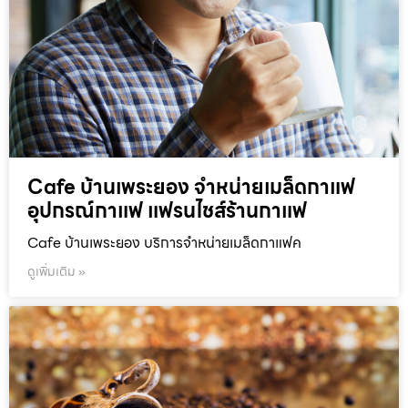
Cafe บ้านเพระยอง จำหน่ายเมล็ดกาแฟ
อุปกรณ์กาแฟ แฟรนไชส์ร้านกาแฟ
Cafe บ้านเพระยอง บริการจำหน่ายเมล็ดกาแฟค
ดูเพิ่มเติม »