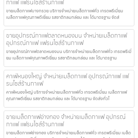
กาแฟ แฟรนไชส์ร้านกาแฟ
ขายเมล็ดกาแฟบางกรวย บริการจำหน่ายเมล็ดกาแฟคั่ว เกรดพรีเมี่ยม
เมล็ดกาแฟคุณภาพดีเยี่ยม รสชาติกลมกล่อม และ ได้มาตรฐาน จัดส่
ขายอุปกรณ์กาแฟตลาดหนองมน จำหน่ายเมล็ดกาแฟ
อุปกรณ์กาแฟ แฟรนไชส์ร้านกาแฟ
ขายอุปกรณ์กาแฟตลาดหนองมน บริการจำหน่ายเมล็ดกาแฟคั่ว เกรดพรีเมี่
ยม เมล็ดกาแฟคุณภาพดีเยี่ยม รสชาติกลมกล่อม และ ได้มาตรฐาน
คาเฟ่หนองใหญ่ จำหน่ายเมล็ดกาแฟ อุปกรณ์กาแฟ แฟ
รนไชส์ร้านกาแฟ
คาเฟ่หนองใหญ่ บริการจำหน่ายเมล็ดกาแฟคั่ว เกรดพรีเมี่ยม เมล็ดกาแฟ
คุณภาพดีเยี่ยม รสชาติกลมกล่อม และ ได้มาตรฐาน จัดส่งทั่วไ
ขายเมล็ดกาแฟอ่างทอง จำหน่ายเมล็ดกาแฟ อุปกรณ์
กาแฟ แฟรนไชส์ร้านกาแฟ
ขายเมล็ดกาแฟอ่างทอง บริการจำหน่ายเมล็ดกาแฟคั่ว เกรดพรีเมี่ยม เมล็ด