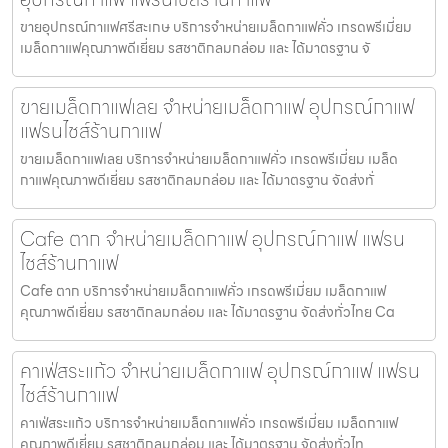
ขายอุปกรณ์กาแฟศรีสะเกษ บริการจำหน่ายเมล็ดกาแฟคั่ว เกรดพรีเมี่ยม
เมล็ดกาแฟคุณภาพดีเยี่ยม รสชาติกลมกล่อม และ ได้มาตรฐาน จั
ขายเมล็ดกาแฟเลย จำหน่ายเมล็ดกาแฟ อุปกรณ์กาแฟ
แฟรนไชส์ร้านกาแฟ
ขายเมล็ดกาแฟเลย บริการจำหน่ายเมล็ดกาแฟคั่ว เกรดพรีเมี่ยม เมล็ด
กาแฟคุณภาพดีเยี่ยม รสชาติกลมกล่อม และ ได้มาตรฐาน จัดส่งทั่
Cafe ตาก จำหน่ายเมล็ดกาแฟ อุปกรณ์กาแฟ แฟรน
ไชส์ร้านกาแฟ
Cafe ตาก บริการจำหน่ายเมล็ดกาแฟคั่ว เกรดพรีเมี่ยม เมล็ดกาแฟ
คุณภาพดีเยี่ยม รสชาติกลมกล่อม และ ได้มาตรฐาน จัดส่งทั่วไทย Ca
คาเฟ่สระแก้ว จำหน่ายเมล็ดกาแฟ อุปกรณ์กาแฟ แฟรน
ไชส์ร้านกาแฟ
คาเฟ่สระแก้ว บริการจำหน่ายเมล็ดกาแฟคั่ว เกรดพรีเมี่ยม เมล็ดกาแฟ
คุณภาพดีเยี่ยม รสชาติกลมกล่อม และ ได้มาตรฐาน จัดส่งทั่วไท