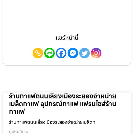
แชร์หน้านี้
ร้านกาแฟถนนเลี่ยงเมืองระยองจำหน่าย
เมล็ดกาแฟ อุปกรณ์กาแฟ แฟรนไชส์ร้าน
กาแฟ
ร้านกาแฟถนนเลี่ยงเมืองระยองจำหน่ายเมล็ดก
ดูเพิ่มเติม »