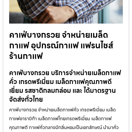
คาเฟ่บางกรวย จำหน่ายเมล็ด
กาแฟ อุปกรณ์กาแฟ แฟรนไชส์
ร้านกาแฟ
คาเฟ่บางกรวย บริการจำหน่ายเมล็ดกาแฟ
คั่ว เกรดพรีเมี่ยม เมล็ดกาแฟคุณภาพดี
เยี่ยม รสชาติกลมกล่อม และ ได้มาตรฐาน
จัดส่งทั่วไทย
คาเฟ่บางกรวย จำหน่ายเมล็ดกาแฟคั่ว เกรดพรีเมี่ยม เมล็ด
กาแฟอาราบิก้า เมล็ดกาแฟไทยเกรดพรีเมี่ยม เมล็ดกาแฟ
คุณภาพดี กาแฟคั่วกลางมีกลิ่นหอมเป็นเอกลักษณ์ นำมาคั่ว