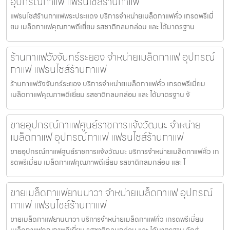
อุปกรณ์กาแฟ แฟรนไชส์ร้านกาแฟ
แฟรนไชส์ร้านกาแฟพระประแดง บริการจำหน่ายเมล็ดกาแฟคั่ว เกรดพรีเมี่
ยม เมล็ดกาแฟคุณภาพดีเยี่ยม รสชาติกลมกล่อม และ ได้มาตรฐาน
ร้านกาแฟวังจันทร์ระยอง จำหน่ายเมล็ดกาแฟ อุปกรณ์
กาแฟ แฟรนไชส์ร้านกาแฟ
ร้านกาแฟวังจันทร์ระยอง บริการจำหน่ายเมล็ดกาแฟคั่ว เกรดพรีเมี่ยม
เมล็ดกาแฟคุณภาพดีเยี่ยม รสชาติกลมกล่อม และ ได้มาตรฐาน จั
ขายอุปกรณ์กาแฟศูนย์ราชการแจ้งวัฒนะ จำหน่าย
เมล็ดกาแฟ อุปกรณ์กาแฟ แฟรนไชส์ร้านกาแฟ
ขายอุปกรณ์กาแฟศูนย์ราชการแจ้งวัฒนะ บริการจำหน่ายเมล็ดกาแฟคั่ว เก
รดพรีเมี่ยม เมล็ดกาแฟคุณภาพดีเยี่ยม รสชาติกลมกล่อม และ ไ
ขายเมล็ดกาแฟยานนาวา จำหน่ายเมล็ดกาแฟ อุปกรณ์
กาแฟ แฟรนไชส์ร้านกาแฟ
ขายเมล็ดกาแฟยานนาวา บริการจำหน่ายเมล็ดกาแฟคั่ว เกรดพรีเมี่ยม
เมล็ดกาแฟคุณภาพดีเยี่ยม รสชาติกลมกล่อม และ ได้มาตรฐาน จัดส่