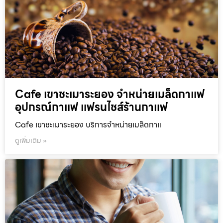
Cafe เขาชะเมาระยอง จำหน่ายเมล็ดกาแฟ
อุปกรณ์กาแฟ แฟรนไชส์ร้านกาแฟ
Cafe เขาชะเมาระยอง บริการจำหน่ายเมล็ดกาแ
ดูเพิ่มเติม »