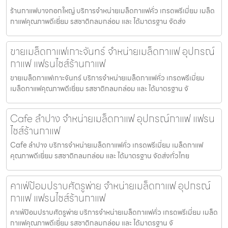
ร้านกาแฟบางกอกใหญ่ บริการจำหน่ายเมล็ดกาแฟคั่ว เกรดพรีเมี่ยม เมล็ด
กาแฟคุณภาพดีเยี่ยม รสชาติกลมกล่อม และ ได้มาตรฐาน จัดส่ง
ขายเมล็ดกาแฟเกาะจันทร์ จำหน่ายเมล็ดกาแฟ อุปกรณ์
กาแฟ แฟรนไชส์ร้านกาแฟ
ขายเมล็ดกาแฟเกาะจันทร์ บริการจำหน่ายเมล็ดกาแฟคั่ว เกรดพรีเมี่ยม
เมล็ดกาแฟคุณภาพดีเยี่ยม รสชาติกลมกล่อม และ ได้มาตรฐาน จั
Cafe ลำปาง จำหน่ายเมล็ดกาแฟ อุปกรณ์กาแฟ แฟรน
ไชส์ร้านกาแฟ
Cafe ลำปาง บริการจำหน่ายเมล็ดกาแฟคั่ว เกรดพรีเมี่ยม เมล็ดกาแฟ
คุณภาพดีเยี่ยม รสชาติกลมกล่อม และ ได้มาตรฐาน จัดส่งทั่วไทย
คาเฟ่ป้อมปราบศัตรูพ่าย จำหน่ายเมล็ดกาแฟ อุปกรณ์
กาแฟ แฟรนไชส์ร้านกาแฟ
คาเฟ่ป้อมปราบศัตรูพ่าย บริการจำหน่ายเมล็ดกาแฟคั่ว เกรดพรีเมี่ยม เมล็ด
กาแฟคุณภาพดีเยี่ยม รสชาติกลมกล่อม และ ได้มาตรฐาน จั