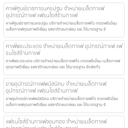
คาเฟ่ศูนย์ราชการนครปฐม จำหน่ายเมล็ดกาแฟ
อุปกรณ์กาแฟ แฟรนไชส์ร้านกาแฟ
คาเฟ่ศูนย์ราชการนครปฐม บริการจำหน่ายเมล็ดกาแฟคั่ว เกรดพรีเมี่ยม
เมล็ดกาแฟคุณภาพดีเยี่ยม รสชาติกลมกล่อม และ ได้มาตรฐาน จั
คาเฟ่พระประแดง จำหน่ายเมล็ดกาแฟ อุปกรณ์กาแฟ แฟ
รนไชส์ร้านกาแฟ
คาเฟ่พระประแดง บริการจำหน่ายเมล็ดกาแฟคั่ว เกรดพรีเมี่ยม เมล็ดกาแฟ
คุณภาพดีเยี่ยม รสชาติกลมกล่อม และ ได้มาตรฐาน จัดส่งทั่ว
ขายอุปกรณ์กาแฟพนัสนิคม จำหน่ายเมล็ดกาแฟ
อุปกรณ์กาแฟ แฟรนไชส์ร้านกาแฟ
ขายอุปกรณ์กาแฟพนัสนิคม บริการจำหน่ายเมล็ดกาแฟคั่ว เกรดพรีเมี่ยม
เมล็ดกาแฟคุณภาพดีเยี่ยม รสชาติกลมกล่อม และ ได้มาตรฐาน จั
แฟรนไชส์ร้านกาแฟจอมทอง จำหน่ายเมล็ดกาแฟ