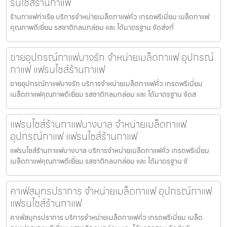
รนไชส์ร้านกาแฟ
ร้านกาแฟท่าเรือ บริการจำหน่ายเมล็ดกาแฟคั่ว เกรดพรีเมี่ยม เมล็ดกาแฟ
คุณภาพดีเยี่ยม รสชาติกลมกล่อม และ ได้มาตรฐาน จัดส่งทั่
ขายอุปกรณ์กาแฟบางรัก จำหน่ายเมล็ดกาแฟ อุปกรณ์
กาแฟ แฟรนไชส์ร้านกาแฟ
ขายอุปกรณ์กาแฟบางรัก บริการจำหน่ายเมล็ดกาแฟคั่ว เกรดพรีเมี่ยม
เมล็ดกาแฟคุณภาพดีเยี่ยม รสชาติกลมกล่อม และ ได้มาตรฐาน จัดส
แฟรนไชส์ร้านกาแฟบางบาล จำหน่ายเมล็ดกาแฟ
อุปกรณ์กาแฟ แฟรนไชส์ร้านกาแฟ
แฟรนไชส์ร้านกาแฟบางบาล บริการจำหน่ายเมล็ดกาแฟคั่ว เกรดพรีเมี่ยม
เมล็ดกาแฟคุณภาพดีเยี่ยม รสชาติกลมกล่อม และ ได้มาตรฐาน จั
คาเฟ่สมุทรปราการ จำหน่ายเมล็ดกาแฟ อุปกรณ์กาแฟ
แฟรนไชส์ร้านกาแฟ
คาเฟ่สมุทรปราการ บริการจำหน่ายเมล็ดกาแฟคั่ว เกรดพรีเมี่ยม เมล็ด