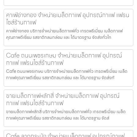
คาเฟ่อ่างทอง จำหน่ายเมล็ดกาแฟ อุปกรณ์กาแฟ แฟรน
ไชส์ร้านกาแฟ
คาเฟ่อ่างทอง บริการจำหน่ายเมล็ดกาแฟคั่ว เกรดพรีเมี่ยม เมล็ดกาแฟ
คุณภาพดีเยี่ยม รสชาติกลมกล่อม และ ได้มาตรฐาน จัดส่งทั่วไท
Cafe ถนนเพชรเกษม จำหน่ายเมล็ดกาแฟ อุปกรณ์
กาแฟ แฟรนไชส์ร้านกาแฟ
Cafe ถนนเพชรเกษม บริการจำหน่ายเมล็ดกาแฟคั่ว เกรดพรีเมี่ยม เมล็ด
กาแฟคุณภาพดีเยี่ยม รสชาติกลมกล่อม และ ได้มาตรฐาน จัดส่งทั
ขายเมล็ดกาแฟหลักสี่ จำหน่ายเมล็ดกาแฟ อุปกรณ์
กาแฟ แฟรนไชส์ร้านกาแฟ
ขายเมล็ดกาแฟหลักสี่ บริการจำหน่ายเมล็ดกาแฟคั่ว เกรดพรีเมี่ยม เมล็ด
กาแฟคุณภาพดีเยี่ยม รสชาติกลมกล่อม และ ได้มาตรฐาน จัดส่
Cafe ลาดกระบัง จำหน่ายเมล็ดกาแฟ อุปกรณ์กาแฟ