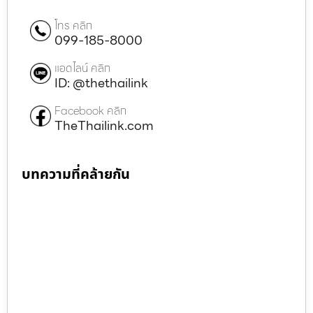
โทร คลิก
099-185-8000
แอดไลน์ คลิก
ID: @thethailink
Facebook คลิก
TheThailink.com
บทความที่คล้ายกัน