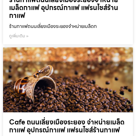
เมล็ดกาแฟ อุปกรณ์กาแฟ แฟรนไชส์ร้าน
กาแฟ
ร้านกาแฟถนนเลี่ยงเมืองระยองจำหน่ายเมล็ดก
ดูเพิ่มเติม »
Cafe ถนนเลี่ยงเมืองระยอง จำหน่ายเมล็ด
กาแฟ อุปกรณ์กาแฟ แฟรนไชส์ร้านกาแฟ