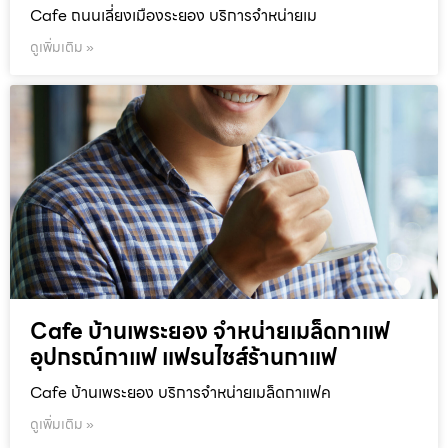
Cafe ถนนเลี่ยงเมืองระยอง บริการจำหน่ายเม
ดูเพิ่มเติม »
Cafe บ้านเพระยอง จำหน่ายเมล็ดกาแฟ
อุปกรณ์กาแฟ แฟรนไชส์ร้านกาแฟ
Cafe บ้านเพระยอง บริการจำหน่ายเมล็ดกาแฟค
ดูเพิ่มเติม »