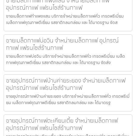
ขายเมล็ดกาแฟกำแพงแสน จำหน่ายเมล็ดกาแฟ
อุปกรณ์กาแฟ แฟรนไชส์ร้านกาแฟ
ขายเมล็ดกาแฟกำแพงแสน บริการจำหน่ายเมล็ดกาแฟคั่ว เกรดพรีเมี่ยม
เมล็ดกาแฟคุณภาพดีเยี่ยม รสชาติกลมกล่อม และ ได้มาตรฐาน จัดส
ขายเมล็ดกาแฟบ่อวิน จำหน่ายเมล็ดกาแฟ อุปกรณ์
กาแฟ แฟรนไชส์ร้านกาแฟ
ขายเมล็ดกาแฟบ่อวิน บริการจำหน่ายเมล็ดกาแฟคั่ว เกรดพรีเมี่ยม เมล็ด
กาแฟคุณภาพดีเยี่ยม รสชาติกลมกล่อม และ ได้มาตรฐาน จัดส่ง
ขายอุปกรณ์กาแฟบ้านค่ายระยอง จำหน่ายเมล็ดกาแฟ
อุปกรณ์กาแฟ แฟรนไชส์ร้านกาแฟ
ขายอุปกรณ์กาแฟบ้านค่ายระยอง บริการจำหน่ายเมล็ดกาแฟคั่ว เกรดพรีเมี่
ยม เมล็ดกาแฟคุณภาพดีเยี่ยม รสชาติกลมกล่อม และ ได้มาตรฐ
ขายอุปกรณ์กาแฟตะเคียนเตี้ย จำหน่ายเมล็ดกาแฟ
อุปกรณ์กาแฟ แฟรนไชส์ร้านกาแฟ