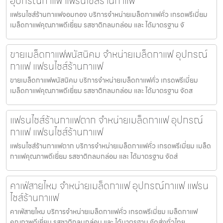
อุปกรณ์กาแฟ แฟรนไชส์ร้านกาแฟ
แฟรนไชส์ร้านกาแฟจอมทอง บริการจำหน่ายเมล็ดกาแฟคั่ว เกรดพรีเมี่ยม
เมล็ดกาแฟคุณภาพดีเยี่ยม รสชาติกลมกล่อม และ ได้มาตรฐาน จั
ขายเมล็ดกาแฟพนัสนิคม จำหน่ายเมล็ดกาแฟ อุปกรณ์
กาแฟ แฟรนไชส์ร้านกาแฟ
ขายเมล็ดกาแฟพนัสนิคม บริการจำหน่ายเมล็ดกาแฟคั่ว เกรดพรีเมี่ยม
เมล็ดกาแฟคุณภาพดีเยี่ยม รสชาติกลมกล่อม และ ได้มาตรฐาน จัดส
แฟรนไชส์ร้านกาแฟตาก จำหน่ายเมล็ดกาแฟ อุปกรณ์
กาแฟ แฟรนไชส์ร้านกาแฟ
แฟรนไชส์ร้านกาแฟตาก บริการจำหน่ายเมล็ดกาแฟคั่ว เกรดพรีเมี่ยม เมล็ด
กาแฟคุณภาพดีเยี่ยม รสชาติกลมกล่อม และ ได้มาตรฐาน จัดส่
คาเฟ่สายไหม จำหน่ายเมล็ดกาแฟ อุปกรณ์กาแฟ แฟรน
ไชส์ร้านกาแฟ
คาเฟ่สายไหม บริการจำหน่ายเมล็ดกาแฟคั่ว เกรดพรีเมี่ยม เมล็ดกาแฟ
คุณภาพดีเยี่ยม รสชาติกลมกล่อม และ ได้มาตรฐาน จัดส่งทั่วไทย