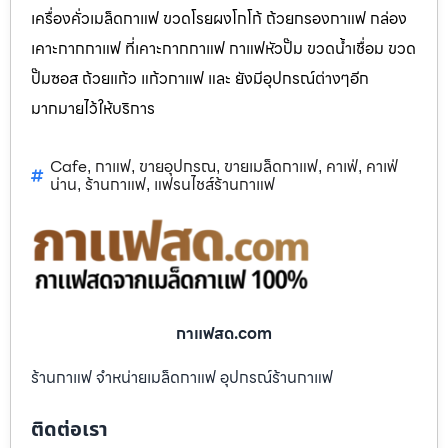
เครื่องคั่วเมล็ดกาแฟ ขวดโรยผงโกโก้ ถ้วยกรองกาแฟ กล่อง
เคาะกากกาแฟ ที่เคาะกากกาแฟ กาแฟหัวปั๊ม ขวดน้ำเชื่อม ขวด
ปั๊มซอส ถ้วยแก้ว แก้วกาแฟ และ ยังมีอุปกรณ์ต่างๆอีก
มากมายไว้ให้บริการ
Cafe
กาแฟ
ขายอุปกรณ
ขายเมล็ดกาแฟ
คาเฟ่
คาเฟ่
,
,
,
,
,
น่าน
ร้านกาแฟ
แฟรนไชส์ร้านกาแฟ
,
,
กาแฟสด.com
ร้านกาแฟ จำหน่ายเมล็ดกาแฟ อุปกรณ์ร้านกาแฟ
ติดต่อเรา