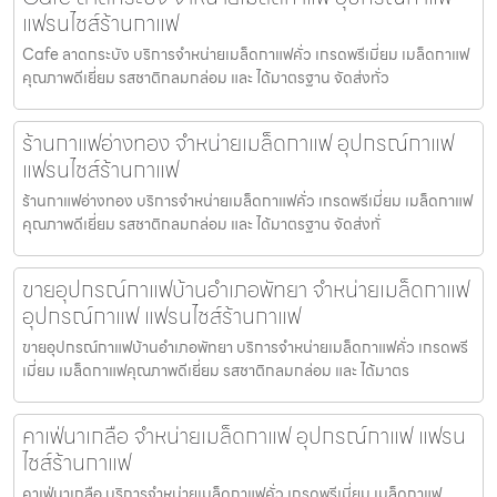
แฟรนไชส์ร้านกาแฟ
Cafe ลาดกระบัง บริการจำหน่ายเมล็ดกาแฟคั่ว เกรดพรีเมี่ยม เมล็ดกาแฟ
คุณภาพดีเยี่ยม รสชาติกลมกล่อม และ ได้มาตรฐาน จัดส่งทั่ว
ร้านกาแฟอ่างทอง จำหน่ายเมล็ดกาแฟ อุปกรณ์กาแฟ
แฟรนไชส์ร้านกาแฟ
ร้านกาแฟอ่างทอง บริการจำหน่ายเมล็ดกาแฟคั่ว เกรดพรีเมี่ยม เมล็ดกาแฟ
คุณภาพดีเยี่ยม รสชาติกลมกล่อม และ ได้มาตรฐาน จัดส่งทั่
ขายอุปกรณ์กาแฟบ้านอำเภอพัทยา จำหน่ายเมล็ดกาแฟ
อุปกรณ์กาแฟ แฟรนไชส์ร้านกาแฟ
ขายอุปกรณ์กาแฟบ้านอำเภอพัทยา บริการจำหน่ายเมล็ดกาแฟคั่ว เกรดพรี
เมี่ยม เมล็ดกาแฟคุณภาพดีเยี่ยม รสชาติกลมกล่อม และ ได้มาตร
คาเฟ่นาเกลือ จำหน่ายเมล็ดกาแฟ อุปกรณ์กาแฟ แฟรน
ไชส์ร้านกาแฟ
คาเฟ่นาเกลือ บริการจำหน่ายเมล็ดกาแฟคั่ว เกรดพรีเมี่ยม เมล็ดกาแฟ