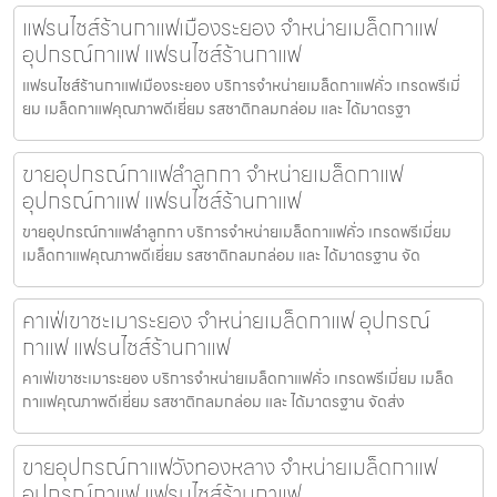
แฟรนไชส์ร้านกาแฟเมืองระยอง จำหน่ายเมล็ดกาแฟ
อุปกรณ์กาแฟ แฟรนไชส์ร้านกาแฟ
แฟรนไชส์ร้านกาแฟเมืองระยอง บริการจำหน่ายเมล็ดกาแฟคั่ว เกรดพรีเมี่
ยม เมล็ดกาแฟคุณภาพดีเยี่ยม รสชาติกลมกล่อม และ ได้มาตรฐา
ขายอุปกรณ์กาแฟลำลูกกา จำหน่ายเมล็ดกาแฟ
อุปกรณ์กาแฟ แฟรนไชส์ร้านกาแฟ
ขายอุปกรณ์กาแฟลำลูกกา บริการจำหน่ายเมล็ดกาแฟคั่ว เกรดพรีเมี่ยม
เมล็ดกาแฟคุณภาพดีเยี่ยม รสชาติกลมกล่อม และ ได้มาตรฐาน จัด
คาเฟ่เขาชะเมาระยอง จำหน่ายเมล็ดกาแฟ อุปกรณ์
กาแฟ แฟรนไชส์ร้านกาแฟ
คาเฟ่เขาชะเมาระยอง บริการจำหน่ายเมล็ดกาแฟคั่ว เกรดพรีเมี่ยม เมล็ด
กาแฟคุณภาพดีเยี่ยม รสชาติกลมกล่อม และ ได้มาตรฐาน จัดส่ง
ขายอุปกรณ์กาแฟวังทองหลาง จำหน่ายเมล็ดกาแฟ
อุปกรณ์กาแฟ แฟรนไชส์ร้านกาแฟ