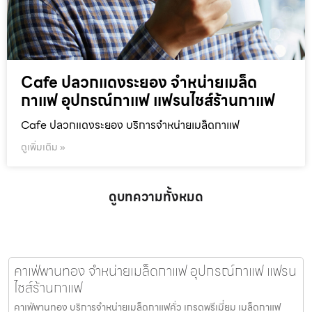
Cafe ปลวกแดงระยอง จำหน่ายเมล็ด
กาแฟ อุปกรณ์กาแฟ แฟรนไชส์ร้านกาแฟ
Cafe ปลวกแดงระยอง บริการจำหน่ายเมล็ดกาแฟ
ดูเพิ่มเติม »
ดูบทความทั้งหมด
คาเฟ่พานทอง จำหน่ายเมล็ดกาแฟ อุปกรณ์กาแฟ แฟรน
ไชส์ร้านกาแฟ
คาเฟ่พานทอง บริการจำหน่ายเมล็ดกาแฟคั่ว เกรดพรีเมี่ยม เมล็ดกาแฟ