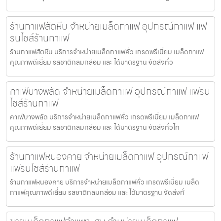
ร้านกาแฟสัตหีบ จำหน่ายเมล็ดกาแฟ อุปกรณ์กาแฟ แฟ
รนไชส์ร้านกาแฟ
ร้านกาแฟสัตหีบ บริการจำหน่ายเมล็ดกาแฟคั่ว เกรดพรีเมี่ยม เมล็ดกาแฟ
คุณภาพดีเยี่ยม รสชาติกลมกล่อม และ ได้มาตรฐาน จัดส่งทั่ว
คาเฟ่บางพลัด จำหน่ายเมล็ดกาแฟ อุปกรณ์กาแฟ แฟรน
ไชส์ร้านกาแฟ
คาเฟ่บางพลัด บริการจำหน่ายเมล็ดกาแฟคั่ว เกรดพรีเมี่ยม เมล็ดกาแฟ
คุณภาพดีเยี่ยม รสชาติกลมกล่อม และ ได้มาตรฐาน จัดส่งทั่วไท
ร้านกาแฟหนองคาย จำหน่ายเมล็ดกาแฟ อุปกรณ์กาแฟ
แฟรนไชส์ร้านกาแฟ
ร้านกาแฟหนองคาย บริการจำหน่ายเมล็ดกาแฟคั่ว เกรดพรีเมี่ยม เมล็ด
กาแฟคุณภาพดีเยี่ยม รสชาติกลมกล่อม และ ได้มาตรฐาน จัดส่งทั่