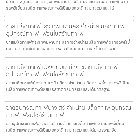
ร้านกาแฟศูนย์ราชการกรุงเทพมหานคร บริการจำหน่ายเมล็ดกาแฟคั่ว เก
รดพรีเมี่ยม เมล็ดกาแฟคุณภาพดีเยี่ยม รสชาติกลมกล่อม และ ได้
ขายเมล็ดกาแฟกรุงเทพมหานคร จำหน่ายเมล็ดกาแฟ
อุปกรณ์กาแฟ แฟรนไชส์ร้านกาแฟ
ขายเมล็ดกาแฟกรุงเทพมหานคร บริการจำหน่ายเมล็ดกาแฟคั่ว เกรดพรีเมี่
ยม เมล็ดกาแฟคุณภาพดีเยี่ยม รสชาติกลมกล่อม และ ได้มาตรฐาน
ขายเมล็ดกาแฟเมืองปทุมธานี จำหน่ายเมล็ดกาแฟ
อุปกรณ์กาแฟ แฟรนไชส์ร้านกาแฟ
ขายเมล็ดกาแฟเมืองปทุมธานี บริการจำหน่ายเมล็ดกาแฟคั่ว เกรดพรีเมี่ยม
เมล็ดกาแฟคุณภาพดีเยี่ยม รสชาติกลมกล่อม และ ได้มาตรฐาน
ขายอุปกรณ์กาแฟบางเสร่ จำหน่ายเมล็ดกาแฟ อุปกรณ์
กาแฟ แฟรนไชส์ร้านกาแฟ
ขายอุปกรณ์กาแฟบางเสร่ บริการจำหน่ายเมล็ดกาแฟคั่ว เกรดพรีเมี่ยม
เมล็ดกาแฟคุณภาพดีเยี่ยม รสชาติกลมกล่อม และ ได้มาตรฐาน จัด