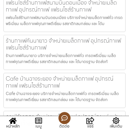
แฟรนไชส์ร้านกาแฟสนามบินดอนเมือง จำหน่ายเมล็ด
กาแฟ อุปกรณ์กาแฟ แฟรนไชส์ร้านกาแฟ
แฟรนไชส์ร้านกาแฟสนามบินดอนเมือง บริการจำหน่ายเมล็ดกาแฟคั่ว เกรด
พรีเมี่ยม เมล็ดกาแฟคุณภาพดีเยี่ยม รสชาติกลมกล่อม และ ได้ม
ร้านกาแฟคันนายาว จำหน่ายเมล็ดกาแฟ อุปกรณ์กาแฟ
แฟรนไชส์ร้านกาแฟ
ร้านกาแฟคันนายาว บริการจำหน่ายเมล็ดกาแฟคั่ว เกรดพรีเมี่ยม เมล็ด
กาแฟคุณภาพดีเยี่ยม รสชาติกลมกล่อม และ ได้มาตรฐาน จัดส่งทั
Cafe บ้านฉางระยอง จำหน่ายเมล็ดกาแฟ อุปกรณ์
กาแฟ แฟรนไชส์ร้านกาแฟ
Cafe บ้านฉางระยอง บริการจำหน่ายเมล็ดกาแฟคั่ว เกรดพรีเมี่ยม เมล็ด
กาแฟคุณภาพดีเยี่ยม รสชาติกลมกล่อม และ ได้มาตรฐาน จัดส่งท
คาเฟ่ลำลูกกา จำหน่ายเมล็ดกาแฟ อุปกรณ์กาแฟ แฟรน
ไชส์ร้านกาแฟ
หน้าหลัก
เมนู
ติดต่อ
แชร์
เพิ่มเติม