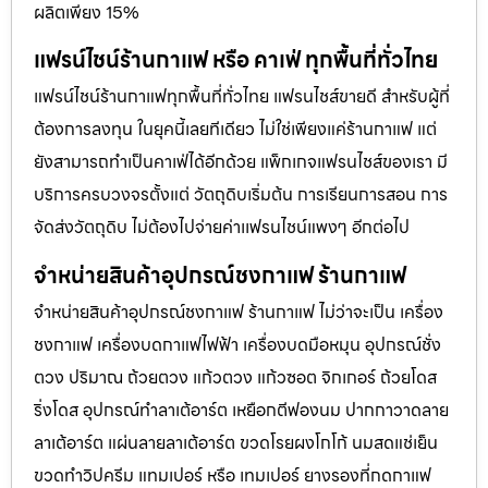
ผลิตเพียง 15%
แฟรน์ไชน์ร้านกาแฟ หรือ คาเฟ่ ทุกพื้นที่ทั่วไทย
แฟรน์ไชน์ร้านกาแฟทุกพื้นที่ทั่วไทย แฟรนไชส์ขายดี สำหรับผู้ที่
ต้องการลงทุน ในยุคนี้เลยทีเดียว ไม่ใช่เพียงแค่ร้านกาแฟ แต่
ยังสามารถทำเป็นคาเฟ่ได้อีกด้วย แพ็กเกจแฟรนไชส์ของเรา มี
บริการครบวงจรตั้งแต่ วัตถุดิบเริ่มต้น การเรียนการสอน การ
จัดส่งวัตถุดิบ ไม่ต้องไปจ่ายค่าเเฟรนไชน์แพงๆ อีกต่อไป
จำหน่ายสินค้าอุปกรณ์ชงกาแฟ ร้านกาแฟ
จำหน่ายสินค้าอุปกรณ์ชงกาแฟ ร้านกาแฟ ไม่ว่าจะเป็น เครื่อง
ชงกาแฟ เครื่องบดกาแฟไฟฟ้า เครื่องบดมือหมุน อุปกรณ์ชั่ง
ตวง ปริมาณ ถ้วยตวง แก้วตวง แก้วซอต จิกเกอร์ ถ้วยโดส
ริ่งโดส อุปกรณ์ทำลาเต้อาร์ต เหยือกตีฟองนม ปากกาวาดลาย
ลาเต้อาร์ต แผ่นลายลาเต้อาร์ต ขวดโรยผงโกโก้ นมสดแช่เย็น
ขวดทำวิปครีม แทมเปอร์ หรือ เทมเปอร์ ยางรองที่กดกาแฟ