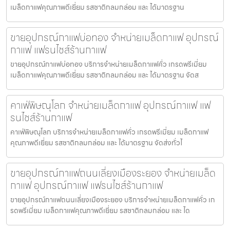
เมล็ดกาแฟคุณภาพดีเยี่ยม รสชาติกลมกล่อม และ ได้มาตรฐาน
ขายอุปกรณ์กาแฟบ่อทอง จำหน่ายเมล็ดกาแฟ อุปกรณ์
กาแฟ แฟรนไชส์ร้านกาแฟ
ขายอุปกรณ์กาแฟบ่อทอง บริการจำหน่ายเมล็ดกาแฟคั่ว เกรดพรีเมี่ยม
เมล็ดกาแฟคุณภาพดีเยี่ยม รสชาติกลมกล่อม และ ได้มาตรฐาน จัดส
คาเฟ่พิษณุโลก จำหน่ายเมล็ดกาแฟ อุปกรณ์กาแฟ แฟ
รนไชส์ร้านกาแฟ
คาเฟ่พิษณุโลก บริการจำหน่ายเมล็ดกาแฟคั่ว เกรดพรีเมี่ยม เมล็ดกาแฟ
คุณภาพดีเยี่ยม รสชาติกลมกล่อม และ ได้มาตรฐาน จัดส่งทั่วไ
ขายอุปกรณ์กาแฟถนนเลี่ยงเมืองระยอง จำหน่ายเมล็ด
กาแฟ อุปกรณ์กาแฟ แฟรนไชส์ร้านกาแฟ
ขายอุปกรณ์กาแฟถนนเลี่ยงเมืองระยอง บริการจำหน่ายเมล็ดกาแฟคั่ว เก
รดพรีเมี่ยม เมล็ดกาแฟคุณภาพดีเยี่ยม รสชาติกลมกล่อม และ ได