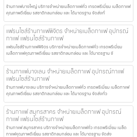
ร้านกาแฟบางใหญ่ บริการจำหน่ายเมล็ดกาแฟคั่ว เกรดพรีเมี่ยม เมล็ดกาแฟ
คุณภาพดีเยี่ยม รสชาติกลมกล่อม และ ได้มาตรฐาน จัดส่งทั่
แฟรนไชส์ร้านกาแฟพิจิตร จำหน่ายเมล็ดกาแฟ อุปกรณ์
กาแฟ แฟรนไชส์ร้านกาแฟ
แฟรนไชส์ร้านกาแฟพิจิตร บริการจำหน่ายเมล็ดกาแฟคั่ว เกรดพรีเมี่ยม
เมล็ดกาแฟคุณภาพดีเยี่ยม รสชาติกลมกล่อม และ ได้มาตรฐาน จั
ร้านกาแฟบางเลน จำหน่ายเมล็ดกาแฟ อุปกรณ์กาแฟ
แฟรนไชส์ร้านกาแฟ
ร้านกาแฟบางเลน บริการจำหน่ายเมล็ดกาแฟคั่ว เกรดพรีเมี่ยม เมล็ดกาแฟ
คุณภาพดีเยี่ยม รสชาติกลมกล่อม และ ได้มาตรฐาน จัดส่งทั่ว
ร้านกาแฟ สมุทรสาคร จำหน่ายเมล็ดกาแฟ อุปกรณ์
กาแฟ แฟรนไชส์ร้านกาแฟ
ร้านกาแฟ สมุทรสาคร บริการจำหน่ายเมล็ดกาแฟคั่ว เกรดพรีเมี่ยม เมล็ด
กาแฟคุณภาพดีเยี่ยม รสชาติกลมกล่อม และ ได้มาตรฐาน จัดส่ง