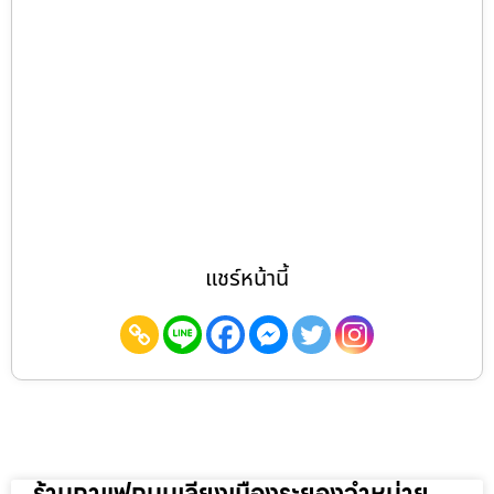
แชร์หน้านี้
ร้านกาแฟถนนเลี่ยงเมืองระยองจำหน่าย