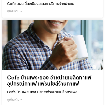
Cafe ถนนเลี่ยงเมืองระยอง บริการจำหน่ายเม
ดูเพิ่มเติม »
Cafe บ้านเพระยอง จำหน่ายเมล็ดกาแฟ
อุปกรณ์กาแฟ แฟรนไชส์ร้านกาแฟ
Cafe บ้านเพระยอง บริการจำหน่ายเมล็ดกาแฟค
ดูเพิ่มเติม »