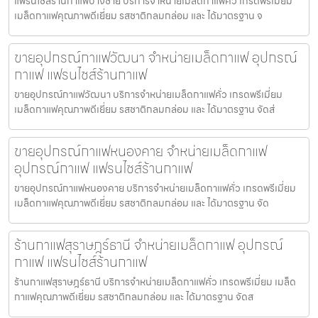
แฟรนไชส์ร้านกาแฟบางซ้าย บริการจำหน่ายเมล็ดกาแฟคั่ว เกรดพรีเมี่ยม
เมล็ดกาแฟคุณภาพดีเยี่ยม รสชาติกลมกล่อม และ ได้มาตรฐาน จ
ขายอุปกรณ์กาแฟวัฒนา จำหน่ายเมล็ดกาแฟ อุปกรณ์
กาแฟ แฟรนไชส์ร้านกาแฟ
ขายอุปกรณ์กาแฟวัฒนา บริการจำหน่ายเมล็ดกาแฟคั่ว เกรดพรีเมี่ยม
เมล็ดกาแฟคุณภาพดีเยี่ยม รสชาติกลมกล่อม และ ได้มาตรฐาน จัดส่
ขายอุปกรณ์กาแฟหนองคาย จำหน่ายเมล็ดกาแฟ
อุปกรณ์กาแฟ แฟรนไชส์ร้านกาแฟ
ขายอุปกรณ์กาแฟหนองคาย บริการจำหน่ายเมล็ดกาแฟคั่ว เกรดพรีเมี่ยม
เมล็ดกาแฟคุณภาพดีเยี่ยม รสชาติกลมกล่อม และ ได้มาตรฐาน จัด
ร้านกาแฟสุราษฎร์ธานี จำหน่ายเมล็ดกาแฟ อุปกรณ์
กาแฟ แฟรนไชส์ร้านกาแฟ
ร้านกาแฟสุราษฎร์ธานี บริการจำหน่ายเมล็ดกาแฟคั่ว เกรดพรีเมี่ยม เมล็ด
กาแฟคุณภาพดีเยี่ยม รสชาติกลมกล่อม และ ได้มาตรฐาน จัดส