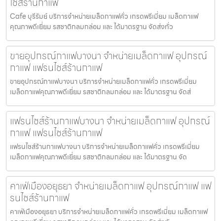
ไชส์ร้านกาแฟ
Cafe บุรีรัมย์ บริการจำหน่ายเมล็ดกาแฟคั่ว เกรดพรีเมี่ยม เมล็ดกาแฟ
คุณภาพดีเยี่ยม รสชาติกลมกล่อม และ ได้มาตรฐาน จัดส่งทั่ว
ขายอุปกรณ์กาแฟบางนา จำหน่ายเมล็ดกาแฟ อุปกรณ์
กาแฟ แฟรนไชส์ร้านกาแฟ
ขายอุปกรณ์กาแฟบางนา บริการจำหน่ายเมล็ดกาแฟคั่ว เกรดพรีเมี่ยม
เมล็ดกาแฟคุณภาพดีเยี่ยม รสชาติกลมกล่อม และ ได้มาตรฐาน จัดส่
แฟรนไชส์ร้านกาแฟบางนา จำหน่ายเมล็ดกาแฟ อุปกรณ์
กาแฟ แฟรนไชส์ร้านกาแฟ
แฟรนไชส์ร้านกาแฟบางนา บริการจำหน่ายเมล็ดกาแฟคั่ว เกรดพรีเมี่ยม
เมล็ดกาแฟคุณภาพดีเยี่ยม รสชาติกลมกล่อม และ ได้มาตรฐาน จัด
คาเฟ่เมืองอยุธยา จำหน่ายเมล็ดกาแฟ อุปกรณ์กาแฟ แฟ
รนไชส์ร้านกาแฟ
คาเฟ่เมืองอยุธยา บริการจำหน่ายเมล็ดกาแฟคั่ว เกรดพรีเมี่ยม เมล็ดกาแฟ