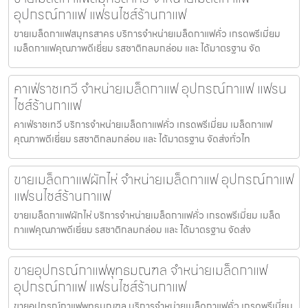
อุปกรณ์กาแฟ แฟรนไชส์ร้านกาแฟ
ขายเมล็ดกาแฟสมุทรสาคร บริการจำหน่ายเมล็ดกาแฟคั่ว เกรดพรีเมี่ยม
เมล็ดกาแฟคุณภาพดีเยี่ยม รสชาติกลมกล่อม และ ได้มาตรฐาน จัด
คาเฟ่ราชเทวี จำหน่ายเมล็ดกาแฟ อุปกรณ์กาแฟ แฟรน
ไชส์ร้านกาแฟ
คาเฟ่ราชเทวี บริการจำหน่ายเมล็ดกาแฟคั่ว เกรดพรีเมี่ยม เมล็ดกาแฟ
คุณภาพดีเยี่ยม รสชาติกลมกล่อม และ ได้มาตรฐาน จัดส่งทั่วไท
ขายเมล็ดกาแฟผักไห่ จำหน่ายเมล็ดกาแฟ อุปกรณ์กาแฟ
แฟรนไชส์ร้านกาแฟ
ขายเมล็ดกาแฟผักไห่ บริการจำหน่ายเมล็ดกาแฟคั่ว เกรดพรีเมี่ยม เมล็ด
กาแฟคุณภาพดีเยี่ยม รสชาติกลมกล่อม และ ได้มาตรฐาน จัดส่ง
ขายอุปกรณ์กาแฟพุทธมณฑล จำหน่ายเมล็ดกาแฟ
อุปกรณ์กาแฟ แฟรนไชส์ร้านกาแฟ
ขายอุปกรณ์กาแฟพุทธมณฑล บริการจำหน่ายเมล็ดกาแฟคั่ว เกรดพรีเมี่ยม