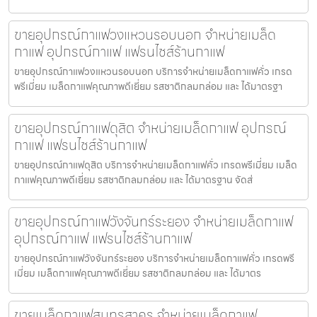
ขายอุปกรณ์กาแฟวงแหวนรอบนอก จำหน่ายเมล็ด
กาแฟ อุปกรณ์กาแฟ แฟรนไชส์ร้านกาแฟ
ขายอุปกรณ์กาแฟวงแหวนรอบนอก บริการจำหน่ายเมล็ดกาแฟคั่ว เกรด
พรีเมี่ยม เมล็ดกาแฟคุณภาพดีเยี่ยม รสชาติกลมกล่อม และ ได้มาตรฐา
ขายอุปกรณ์กาแฟดุสิต จำหน่ายเมล็ดกาแฟ อุปกรณ์
กาแฟ แฟรนไชส์ร้านกาแฟ
ขายอุปกรณ์กาแฟดุสิต บริการจำหน่ายเมล็ดกาแฟคั่ว เกรดพรีเมี่ยม เมล็ด
กาแฟคุณภาพดีเยี่ยม รสชาติกลมกล่อม และ ได้มาตรฐาน จัดส่
ขายอุปกรณ์กาแฟวังจันทร์ระยอง จำหน่ายเมล็ดกาแฟ
อุปกรณ์กาแฟ แฟรนไชส์ร้านกาแฟ
ขายอุปกรณ์กาแฟวังจันทร์ระยอง บริการจำหน่ายเมล็ดกาแฟคั่ว เกรดพรี
เมี่ยม เมล็ดกาแฟคุณภาพดีเยี่ยม รสชาติกลมกล่อม และ ได้มาตร
ขายเมล็ดกาแฟสมุทรสาคร จำหน่ายเมล็ดกาแฟ