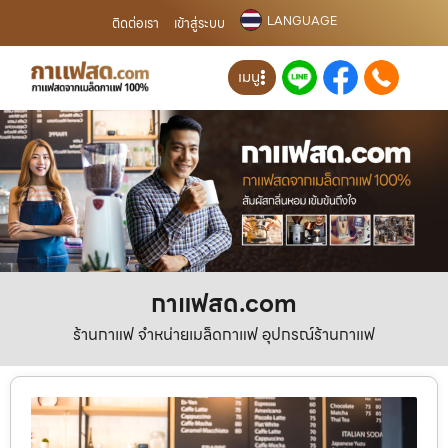
LANGUAGE
ติดต่อเรา
เข้าสู่ระบบ
เมนู
กาแฟสด.com
ร้านกาแฟ จำหน่ายเมล็ดกาแฟ อุปกรณ์ร้านกาแฟ