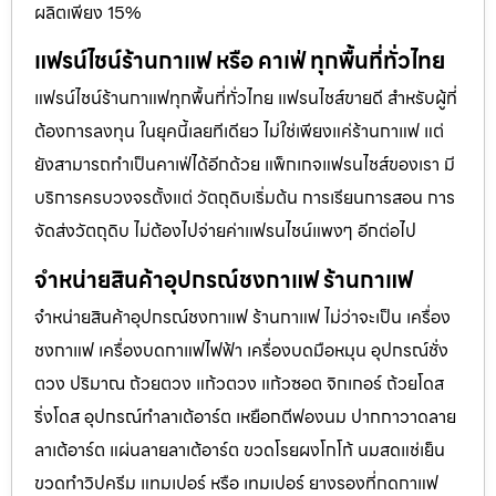
ผลิตเพียง 15%
แฟรน์ไชน์ร้านกาแฟ หรือ คาเฟ่ ทุกพื้นที่ทั่วไทย
แฟรน์ไชน์ร้านกาแฟทุกพื้นที่ทั่วไทย แฟรนไชส์ขายดี สำหรับผู้ที่
ต้องการลงทุน ในยุคนี้เลยทีเดียว ไม่ใช่เพียงแค่ร้านกาแฟ แต่
ยังสามารถทำเป็นคาเฟ่ได้อีกด้วย แพ็กเกจแฟรนไชส์ของเรา มี
บริการครบวงจรตั้งแต่ วัตถุดิบเริ่มต้น การเรียนการสอน การ
จัดส่งวัตถุดิบ ไม่ต้องไปจ่ายค่าเเฟรนไชน์แพงๆ อีกต่อไป
จำหน่ายสินค้าอุปกรณ์ชงกาแฟ ร้านกาแฟ
จำหน่ายสินค้าอุปกรณ์ชงกาแฟ ร้านกาแฟ ไม่ว่าจะเป็น เครื่อง
ชงกาแฟ เครื่องบดกาแฟไฟฟ้า เครื่องบดมือหมุน อุปกรณ์ชั่ง
ตวง ปริมาณ ถ้วยตวง แก้วตวง แก้วซอต จิกเกอร์ ถ้วยโดส
ริ่งโดส อุปกรณ์ทำลาเต้อาร์ต เหยือกตีฟองนม ปากกาวาดลาย
ลาเต้อาร์ต แผ่นลายลาเต้อาร์ต ขวดโรยผงโกโก้ นมสดแช่เย็น
ขวดทำวิปครีม แทมเปอร์ หรือ เทมเปอร์ ยางรองที่กดกาแฟ