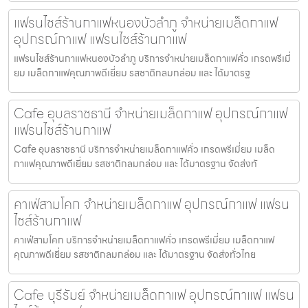
แฟรนไชส์ร้านกาแฟหนองบัวลำภู จำหน่ายเมล็ดกาแฟ
อุปกรณ์กาแฟ แฟรนไชส์ร้านกาแฟ
แฟรนไชส์ร้านกาแฟหนองบัวลำภู บริการจำหน่ายเมล็ดกาแฟคั่ว เกรดพรีเมี่
ยม เมล็ดกาแฟคุณภาพดีเยี่ยม รสชาติกลมกล่อม และ ได้มาตรฐ
Cafe อุบลราชธานี จำหน่ายเมล็ดกาแฟ อุปกรณ์กาแฟ
แฟรนไชส์ร้านกาแฟ
Cafe อุบลราชธานี บริการจำหน่ายเมล็ดกาแฟคั่ว เกรดพรีเมี่ยม เมล็ด
กาแฟคุณภาพดีเยี่ยม รสชาติกลมกล่อม และ ได้มาตรฐาน จัดส่งทั
คาเฟ่สามโคก จำหน่ายเมล็ดกาแฟ อุปกรณ์กาแฟ แฟรน
ไชส์ร้านกาแฟ
คาเฟ่สามโคก บริการจำหน่ายเมล็ดกาแฟคั่ว เกรดพรีเมี่ยม เมล็ดกาแฟ
คุณภาพดีเยี่ยม รสชาติกลมกล่อม และ ได้มาตรฐาน จัดส่งทั่วไทย
Cafe บุรีรัมย์ จำหน่ายเมล็ดกาแฟ อุปกรณ์กาแฟ แฟรน