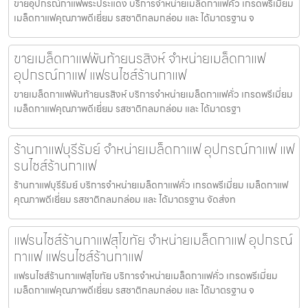
ขายอุปกรณ์กาแฟพระประแดง บริการจำหน่ายเมล็ดกาแฟคั่ว เกรดพรีเมี่ยม
เมล็ดกาแฟคุณภาพดีเยี่ยม รสชาติกลมกล่อม และ ได้มาตรฐาน จ
ขายเมล็ดกาแฟพันท้ายนรสิงห์ จำหน่ายเมล็ดกาแฟ
อุปกรณ์กาแฟ แฟรนไชส์ร้านกาแฟ
ขายเมล็ดกาแฟพันท้ายนรสิงห์ บริการจำหน่ายเมล็ดกาแฟคั่ว เกรดพรีเมี่ยม
เมล็ดกาแฟคุณภาพดีเยี่ยม รสชาติกลมกล่อม และ ได้มาตรฐา
ร้านกาแฟบุรีรัมย์ จำหน่ายเมล็ดกาแฟ อุปกรณ์กาแฟ แฟ
รนไชส์ร้านกาแฟ
ร้านกาแฟบุรีรัมย์ บริการจำหน่ายเมล็ดกาแฟคั่ว เกรดพรีเมี่ยม เมล็ดกาแฟ
คุณภาพดีเยี่ยม รสชาติกลมกล่อม และ ได้มาตรฐาน จัดส่งท
แฟรนไชส์ร้านกาแฟสุโขทัย จำหน่ายเมล็ดกาแฟ อุปกรณ์
กาแฟ แฟรนไชส์ร้านกาแฟ
แฟรนไชส์ร้านกาแฟสุโขทัย บริการจำหน่ายเมล็ดกาแฟคั่ว เกรดพรีเมี่ยม
เมล็ดกาแฟคุณภาพดีเยี่ยม รสชาติกลมกล่อม และ ได้มาตรฐาน จ