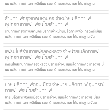
ยม เมล็ดกาแฟคุณภาพดีเยี่ยม รสชาติกลมกล่อม และ ได้มาตรฐาน
ร้านกาแฟกรุงเทพมหานคร จำหน่ายเมล็ดกาแฟ
อุปกรณ์กาแฟ แฟรนไชส์ร้านกาแฟ
ร้านกาแฟกรุงเทพมหานคร บริการจำหน่ายเมล็ดกาแฟคั่ว เกรดพรีเมี่ยม
เมล็ดกาแฟคุณภาพดีเยี่ยม รสชาติกลมกล่อม และ ได้มาตรฐาน จัด
แฟรนไชส์ร้านกาแฟคลองหลวง จำหน่ายเมล็ดกาแฟ
อุปกรณ์กาแฟ แฟรนไชส์ร้านกาแฟ
แฟรนไชส์ร้านกาแฟคลองหลวง บริการจำหน่ายเมล็ดกาแฟคั่ว เกรดพรีเมี่
ยม เมล็ดกาแฟคุณภาพดีเยี่ยม รสชาติกลมกล่อม และ ได้มาตรฐาน
ขายเมล็ดกาแฟดอนเมือง จำหน่ายเมล็ดกาแฟ อุปกรณ์
กาแฟ แฟรนไชส์ร้านกาแฟ
ขายเมล็ดกาแฟดอนเมือง บริการจำหน่ายเมล็ดกาแฟคั่ว เกรดพรีเมี่ยม
เมล็ดกาแฟคุณภาพดีเยี่ยม รสชาติกลมกล่อม และ ได้มาตรฐาน จัดส