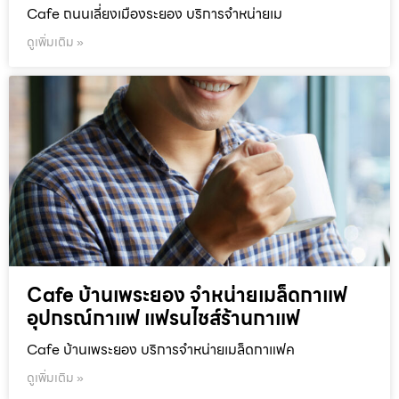
Cafe ถนนเลี่ยงเมืองระยอง บริการจำหน่ายเม
ดูเพิ่มเติม »
Cafe บ้านเพระยอง จำหน่ายเมล็ดกาแฟ
อุปกรณ์กาแฟ แฟรนไชส์ร้านกาแฟ
Cafe บ้านเพระยอง บริการจำหน่ายเมล็ดกาแฟค
ดูเพิ่มเติม »