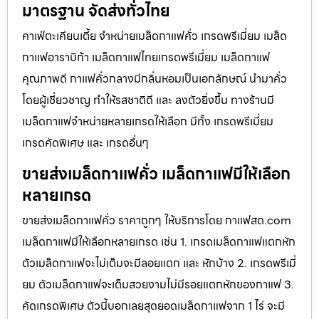
มาตรฐาน จัดส่งทั่วไทย
คาเฟ่ตะเคียนเตี้ย จำหน่ายเมล็ดกาแฟคั่ว เกรดพรีเมี่ยม เมล็ด
กาแฟอาราบิก้า เมล็ดกาแฟไทยเกรดพรีเมี่ยม เมล็ดกาแฟ
คุณภาพดี กาแฟคั่วกลางมีกลิ่นหอมเป็นเอกลักษณ์ นำมาคั่ว
โดยผู้เชี่ยวชาญ ทำให้รสชาติดี และ ลงตัวยิ่งขึ้น ทางร้านมี
เมล็ดกาแฟจำหน่ายหลายเกรดให้เลือก มีทั้ง เกรดพรีเมี่ยม
เกรดคัดพิเศษ และ เกรดอื่นๆ
ขายส่งเมล็ดกาแฟคั่ว เมล็ดกาแฟมีให้เลือก
หลายเกรด
ขายส่งเมล็ดกาแฟคั่ว ราคาถูกๆ ให้บริการโดย กาแฟสด.com
เมล็ดกาแฟมีให้เลือกหลายเกรด เช่น 1. เกรดเมล็ดกาแฟแตกหัก
ตัวเมล็ดกาแฟจะไม่เต็มจะมีลอยแตก และ หักบ้าง 2. เกรดพรีเมี่
ยม ตัวเมล็ดกาแฟจะเต็มสวยงามไม่มีรอยแตกหักของกาแฟ 3.
คัดเกรดพิเศษ ตัวนี้บอกเลยสุดยอดเมล็ดกาแฟจาก 1 ไร่ จะมี