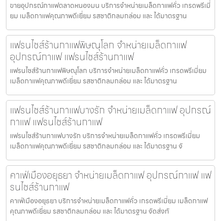
ขายอุปกรณ์กาแฟตลาดหนองมน บริการจำหน่ายเมล็ดกาแฟคั่ว เกรดพรีเมี่
ยม เมล็ดกาแฟคุณภาพดีเยี่ยม รสชาติกลมกล่อม และ ได้มาตรฐาน
แฟรนไชส์ร้านกาแฟพิษณุโลก จำหน่ายเมล็ดกาแฟ
อุปกรณ์กาแฟ แฟรนไชส์ร้านกาแฟ
แฟรนไชส์ร้านกาแฟพิษณุโลก บริการจำหน่ายเมล็ดกาแฟคั่ว เกรดพรีเมี่ยม
เมล็ดกาแฟคุณภาพดีเยี่ยม รสชาติกลมกล่อม และ ได้มาตรฐาน
แฟรนไชส์ร้านกาแฟบางรัก จำหน่ายเมล็ดกาแฟ อุปกรณ์
กาแฟ แฟรนไชส์ร้านกาแฟ
แฟรนไชส์ร้านกาแฟบางรัก บริการจำหน่ายเมล็ดกาแฟคั่ว เกรดพรีเมี่ยม
เมล็ดกาแฟคุณภาพดีเยี่ยม รสชาติกลมกล่อม และ ได้มาตรฐาน จั
คาเฟ่เมืองอยุธยา จำหน่ายเมล็ดกาแฟ อุปกรณ์กาแฟ แฟ
รนไชส์ร้านกาแฟ
คาเฟ่เมืองอยุธยา บริการจำหน่ายเมล็ดกาแฟคั่ว เกรดพรีเมี่ยม เมล็ดกาแฟ
คุณภาพดีเยี่ยม รสชาติกลมกล่อม และ ได้มาตรฐาน จัดส่งทั