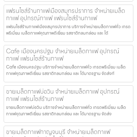
แฟรนไชส์ร้านกาแฟเมืองสมุทรปราการ จำหน่ายเมล็ด
กาแฟ อุปกรณ์กาแฟ แฟรนไชส์ร้านกาแฟ
แฟรนไชส์ร้านกาแฟเมืองสมุทรปราการ บริการจำหน่ายเมล็ดกาแฟคั่ว เกรด
พรีเมี่ยม เมล็ดกาแฟคุณภาพดีเยี่ยม รสชาติกลมกล่อม และ ได้
Cafe เมืองนครปฐม จำหน่ายเมล็ดกาแฟ อุปกรณ์
กาแฟ แฟรนไชส์ร้านกาแฟ
Cafe เมืองนครปฐม บริการจำหน่ายเมล็ดกาแฟคั่ว เกรดพรีเมี่ยม เมล็ด
กาแฟคุณภาพดีเยี่ยม รสชาติกลมกล่อม และ ได้มาตรฐาน จัดส่งทั
ขายเมล็ดกาแฟบ่อวิน จำหน่ายเมล็ดกาแฟ อุปกรณ์
กาแฟ แฟรนไชส์ร้านกาแฟ
ขายเมล็ดกาแฟบ่อวิน บริการจำหน่ายเมล็ดกาแฟคั่ว เกรดพรีเมี่ยม เมล็ด
กาแฟคุณภาพดีเยี่ยม รสชาติกลมกล่อม และ ได้มาตรฐาน จัดส่ง
ขายเมล็ดกาแฟกาญจนบุรี จำหน่ายเมล็ดกาแฟ