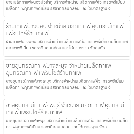
ขายเมล็ดกาแฟหนองบัวลำภู บริการจำหน่ายเมล็ดกาแฟคั่ว เกรดพรีเมี่ยม
เมล็ดกาแฟคุณภาพดีเยี่ยม รสชาติกลมกล่อม และ ได้มาตรฐาน จ
ร้านกาแฟบางบอน จำหน่ายเมล็ดกาแฟ อุปกรณ์กาแฟ
แฟรนไชส์ร้านกาแฟ
ร้านกาแฟบางบอน บริการจำหน่ายเมล็ดกาแฟคั่ว เกรดพรีเมี่ยม เมล็ดกาแฟ
คุณภาพดีเยี่ยม รสชาติกลมกล่อม และ ได้มาตรฐาน จัดส่งทั่ว
ขายอุปกรณ์กาแฟบางละมุง จำหน่ายเมล็ดกาแฟ
อุปกรณ์กาแฟ แฟรนไชส์ร้านกาแฟ
ขายอุปกรณ์กาแฟบางละมุง บริการจำหน่ายเมล็ดกาแฟคั่ว เกรดพรีเมี่ยม
เมล็ดกาแฟคุณภาพดีเยี่ยม รสชาติกลมกล่อม และ ได้มาตรฐาน จั
ขายอุปกรณ์กาแฟลพบุรี จำหน่ายเมล็ดกาแฟ อุปกรณ์
กาแฟ แฟรนไชส์ร้านกาแฟ
ขายอุปกรณ์กาแฟลพบุรี บริการจำหน่ายเมล็ดกาแฟคั่ว เกรดพรีเมี่ยม เมล็ด
กาแฟคุณภาพดีเยี่ยม รสชาติกลมกล่อม และ ได้มาตรฐาน จัดส