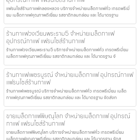
แฟรนไชส์ร้านกาแฟคลองหลวง บริการจำหน่ายเมล็ดกาแฟคั่ว เกรดพรีเมี่
ยม เมล็ดกาแฟคุณภาพดีเยี่ยม รสชาติกลมกล่อม และ ได้มาตรฐาน
ร้านกาแฟวงเวียนพระราม5 จำหน่ายเมล็ดกาแฟ
อุปกรณ์กาแฟ แฟรนไชส์ร้านกาแฟ
ร้านกาแฟวงเวียนพระราม5 บริการจำหน่ายเมล็ดกาแฟคั่ว เกรดพรีเมี่ยม
เมล็ดกาแฟคุณภาพดีเยี่ยม รสชาติกลมกล่อม และ ได้มาตรฐาน จั
ร้านกาแฟเพชรบูรณ์ จำหน่ายเมล็ดกาแฟ อุปกรณ์กาแฟ
แฟรนไชส์ร้านกาแฟ
ร้านกาแฟเพชรบูรณ์ บริการจำหน่ายเมล็ดกาแฟคั่ว เกรดพรีเมี่ยม เมล็ด
กาแฟคุณภาพดีเยี่ยม รสชาติกลมกล่อม และ ได้มาตรฐาน จัดส่งท
ขายเมล็ดกาแฟพิษณุโลก จำหน่ายเมล็ดกาแฟ อุปกรณ์
กาแฟ แฟรนไชส์ร้านกาแฟ
ขายเมล็ดกาแฟพิษณุโลก บริการจำหน่ายเมล็ดกาแฟคั่ว เกรดพรีเมี่ยม
เมล็ดกาแฟคุณภาพดีเยี่ยม รสชาติกลมกล่อม และ ได้มาตรฐาน จัดส