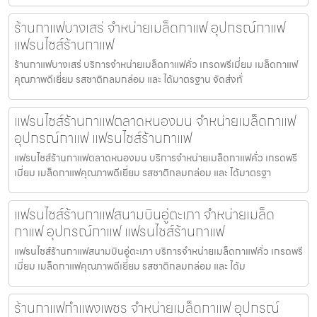
ร้านกาแฟบางเสร่ จำหน่ายเมล็ดกาแฟ อุปกรณ์กาแฟ
แฟรนไชส์ร้านกาแฟ
ร้านกาแฟบางเสร่ บริการจำหน่ายเมล็ดกาแฟคั่ว เกรดพรีเมี่ยม เมล็ดกาแฟ
คุณภาพดีเยี่ยม รสชาติกลมกล่อม และ ได้มาตรฐาน จัดส่งทั่
แฟรนไชส์ร้านกาแฟตลาดหนองมน จำหน่ายเมล็ดกาแฟ
อุปกรณ์กาแฟ แฟรนไชส์ร้านกาแฟ
แฟรนไชส์ร้านกาแฟตลาดหนองมน บริการจำหน่ายเมล็ดกาแฟคั่ว เกรดพรี
เมี่ยม เมล็ดกาแฟคุณภาพดีเยี่ยม รสชาติกลมกล่อม และ ได้มาตรฐา
แฟรนไชส์ร้านกาแฟสนามบินอู่ตะเภา จำหน่ายเมล็ด
กาแฟ อุปกรณ์กาแฟ แฟรนไชส์ร้านกาแฟ
แฟรนไชส์ร้านกาแฟสนามบินอู่ตะเภา บริการจำหน่ายเมล็ดกาแฟคั่ว เกรดพรี
เมี่ยม เมล็ดกาแฟคุณภาพดีเยี่ยม รสชาติกลมกล่อม และ ได้ม
ร้านกาแฟกำแพงเพชร จำหน่ายเมล็ดกาแฟ อุปกรณ์