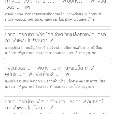
คาเฟ่บ่อทอง จำหน่ายเมล็ดกาแฟ อุปกรณ์กาแฟ แฟรน
ไชส์ร้านกาแฟ
คาเฟ่บ่อทอง บริการจำหน่ายเมล็ดกาแฟคั่ว เกรดพรีเมี่ยม เมล็ดกาแฟ
คุณภาพดีเยี่ยม รสชาติกลมกล่อม และ ได้มาตรฐาน จัดส่งทั่วไทย
ขายอุปกรณ์กาแฟวังน้อย จำหน่ายเมล็ดกาแฟ อุปกรณ์
กาแฟ แฟรนไชส์ร้านกาแฟ
ขายอุปกรณ์กาแฟวังน้อย บริการจำหน่ายเมล็ดกาแฟคั่ว เกรดพรีเมี่ยม
เมล็ดกาแฟคุณภาพดีเยี่ยม รสชาติกลมกล่อม และ ได้มาตรฐาน จัด
แฟรนไชส์ร้านกาแฟบางกะปิ จำหน่ายเมล็ดกาแฟ
อุปกรณ์กาแฟ แฟรนไชส์ร้านกาแฟ
แฟรนไชส์ร้านกาแฟบางกะปิ บริการจำหน่ายเมล็ดกาแฟคั่ว เกรดพรีเมี่ยม
เมล็ดกาแฟคุณภาพดีเยี่ยม รสชาติกลมกล่อม และ ได้มาตรฐาน จ
ขายอุปกรณ์กาแฟเสนา จำหน่ายเมล็ดกาแฟ อุปกรณ์
กาแฟ แฟรนไชส์ร้านกาแฟ