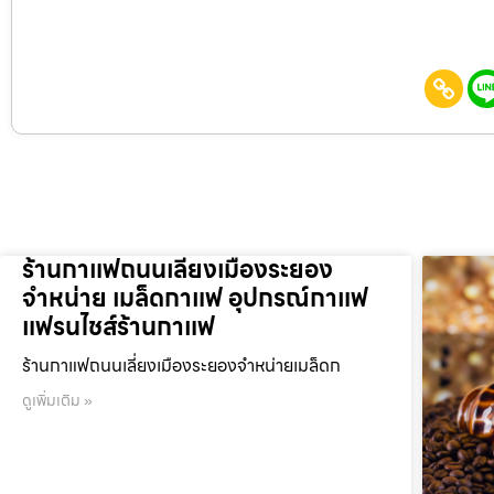
ร้านกาแฟถนนเลี่ยงเมืองระยอง
จำหน่าย เมล็ดกาแฟ อุปกรณ์กาแฟ
แฟรนไชส์ร้านกาแฟ
ร้านกาแฟถนนเลี่ยงเมืองระยองจำหน่ายเมล็ดก
ดูเพิ่มเติม »