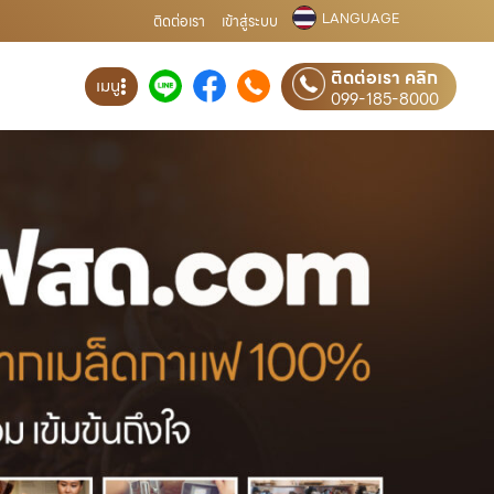
LANGUAGE
ติดต่อเรา
เข้าสู่ระบบ
ติดต่อเรา คลิก
เมนู
099-185-8000