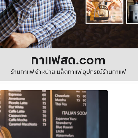
กาแฟสด.com
ร้านกาแฟ จำหน่ายเมล็ดกาแฟ อุปกรณ์ร้านกาแฟ