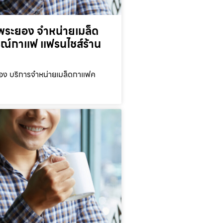
พระยอง จำหน่ายเมล็ด
ณ์กาแฟ แฟรนไชส์ร้าน
อง บริการจำหน่ายเมล็ดกาแฟค