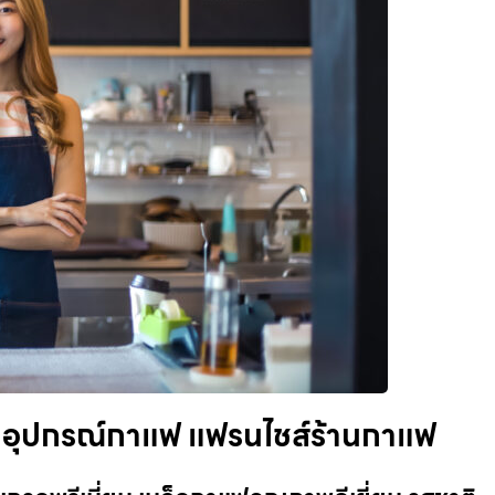
ฟ อุปกรณ์กาแฟ แฟรนไชส์ร้านกาแฟ