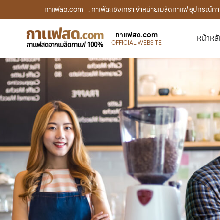
กาแฟสด.com
: คาเฟ่ฉะเชิงเทรา จำหน่ายเมล็ดกาแฟ อุปกรณ์ก
กาแฟสด.com
หน้าหล
OFFICIAL WEBSITE