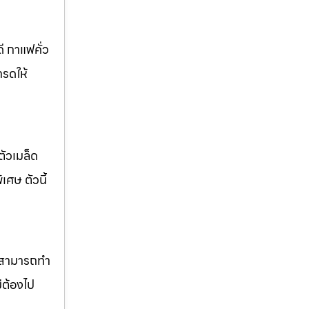
ี กาแฟคั่ว
กรดให้
ัวเมล็ด
ศษ ตัวนี้
ยังสามารถทำ
่ต้องไป