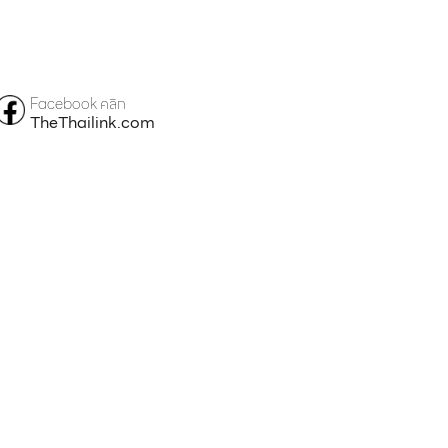
Facebook คลิก
TheThailink.com