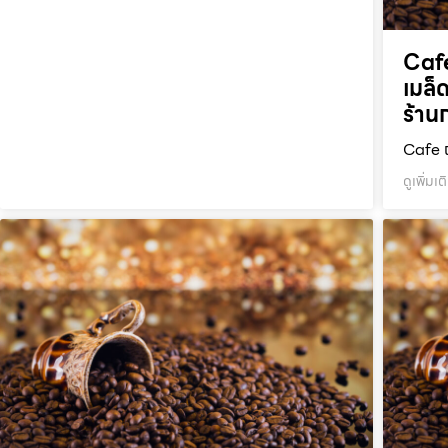
Cafe
เมล็
ร้าน
Cafe ถ
ดูเพิ่มเต