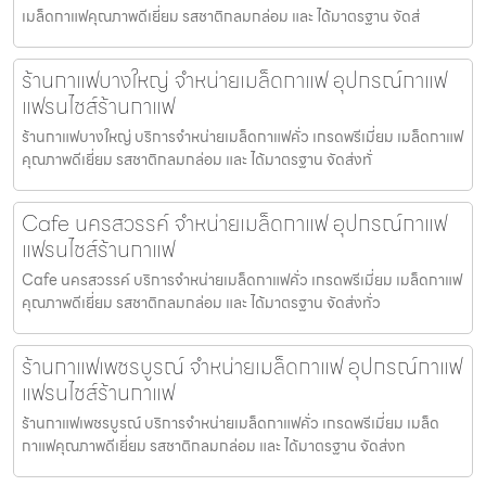
เมล็ดกาแฟคุณภาพดีเยี่ยม รสชาติกลมกล่อม และ ได้มาตรฐาน จัดส่
ร้านกาแฟบางใหญ่ จำหน่ายเมล็ดกาแฟ อุปกรณ์กาแฟ
แฟรนไชส์ร้านกาแฟ
ร้านกาแฟบางใหญ่ บริการจำหน่ายเมล็ดกาแฟคั่ว เกรดพรีเมี่ยม เมล็ดกาแฟ
คุณภาพดีเยี่ยม รสชาติกลมกล่อม และ ได้มาตรฐาน จัดส่งทั่
Cafe นครสวรรค์ จำหน่ายเมล็ดกาแฟ อุปกรณ์กาแฟ
แฟรนไชส์ร้านกาแฟ
Cafe นครสวรรค์ บริการจำหน่ายเมล็ดกาแฟคั่ว เกรดพรีเมี่ยม เมล็ดกาแฟ
คุณภาพดีเยี่ยม รสชาติกลมกล่อม และ ได้มาตรฐาน จัดส่งทั่ว
ร้านกาแฟเพชรบูรณ์ จำหน่ายเมล็ดกาแฟ อุปกรณ์กาแฟ
แฟรนไชส์ร้านกาแฟ
ร้านกาแฟเพชรบูรณ์ บริการจำหน่ายเมล็ดกาแฟคั่ว เกรดพรีเมี่ยม เมล็ด
กาแฟคุณภาพดีเยี่ยม รสชาติกลมกล่อม และ ได้มาตรฐาน จัดส่งท