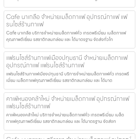
Cafe นาเกลือ จำหน่ายเมล็ดกาแฟ อุปกรณ์กาแฟ แฟ
รนไชส์ร้านกาแฟ
Cafe นาเกลือ บริการจำหน่ายเมล็ดกาแฟคั่ว เกรดพรีเมี่ยม เมล็ดกาแฟ
คุณภาพดีเยี่ยม รสชาติกลมกล่อม และ ได้มาตรฐาน จัดส่งทั่วไท
แฟรนไชส์ร้านกาแฟเมืองปทุมธานี จำหน่ายเมล็ดกาแฟ
อุปกรณ์กาแฟ แฟรนไชส์ร้านกาแฟ
แฟรนไชส์ร้านกาแฟเมืองปทุมธานี บริการจำหน่ายเมล็ดกาแฟคั่ว เกรดพรี
เมี่ยม เมล็ดกาแฟคุณภาพดีเยี่ยม รสชาติกลมกล่อม และ ได้มาต
คาเฟ่หนองคล้าใหม่ จำหน่ายเมล็ดกาแฟ อุปกรณ์กาแฟ
แฟรนไชส์ร้านกาแฟ
คาเฟ่หนองคล้าใหม่ บริการจำหน่ายเมล็ดกาแฟคั่ว เกรดพรีเมี่ยม เมล็ด
กาแฟคุณภาพดีเยี่ยม รสชาติกลมกล่อม และ ได้มาตรฐาน จัดส่งท