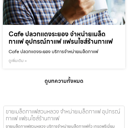
Cafe ปลวกแดงระยอง จำหน่ายเมล็ด
กาแฟ อุปกรณ์กาแฟ แฟรนไชส์ร้านกาแฟ
Cafe ปลวกแดงระยอง บริการจำหน่ายเมล็ดกาแฟ
ดูเพิ่มเติม »
ดูบทความทั้งหมด
ขายเมล็ดกาแฟสวนหลวง จำหน่ายเมล็ดกาแฟ อุปกรณ์
กาแฟ แฟรนไชส์ร้านกาแฟ
ขายเมล็ดกาแฟสวนหลวง บริการจำหน่ายเมล็ดกาแฟคั่ว เกรดพรีเมี่ยม