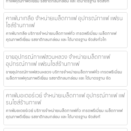
กาแฟคุณภาพดีเยี่ยม รสชาติกลมกล่อม และ ได้มาตรฐาน จัดส่งทั่
คาเฟ่นาเกลือ จำหน่ายเมล็ดกาแฟ อุปกรณ์กาแฟ แฟรน
ไชส์ร้านกาแฟ
คาเฟ่นาเกลือ บริการจำหน่ายเมล็ดกาแฟคั่ว เกรดพรีเมี่ยม เมล็ดกาแฟ
คุณภาพดีเยี่ยม รสชาติกลมกล่อม และ ได้มาตรฐาน จัดส่งทั่วไท
ขายอุปกรณ์กาแฟสวนหลวง จำหน่ายเมล็ดกาแฟ
อุปกรณ์กาแฟ แฟรนไชส์ร้านกาแฟ
ขายอุปกรณ์กาแฟสวนหลวง บริการจำหน่ายเมล็ดกาแฟคั่ว เกรดพรีเมี่ยม
เมล็ดกาแฟคุณภาพดีเยี่ยม รสชาติกลมกล่อม และ ได้มาตรฐาน จัด
คาเฟ่มอเตอร์เวย์ จำหน่ายเมล็ดกาแฟ อุปกรณ์กาแฟ แฟ
รนไชส์ร้านกาแฟ
คาเฟ่มอเตอร์เวย์ บริการจำหน่ายเมล็ดกาแฟคั่ว เกรดพรีเมี่ยม เมล็ดกาแฟ
คุณภาพดีเยี่ยม รสชาติกลมกล่อม และ ได้มาตรฐาน จัดส่งทั