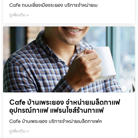
Cafe ถนนเลี่ยงเมืองระยอง บริการจำหน่ายเม
ดูเพิ่มเติม »
Cafe บ้านเพระยอง จำหน่ายเมล็ดกาแฟ
อุปกรณ์กาแฟ แฟรนไชส์ร้านกาแฟ
Cafe บ้านเพระยอง บริการจำหน่ายเมล็ดกาแฟค
ดูเพิ่มเติม »