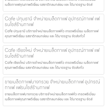
เมล็ดกาแฟคุณภาพดีเยี่ยม รสชาติกลมกล่อม และ ได้มาตรฐาน จัดส่
Cafe ปทุมธานี จำหน่ายเมล็ดกาแฟ อุปกรณ์กาแฟ แฟ
รนไชส์ร้านกาแฟ
Cafe ปทุมธานี บริการจำหน่ายเมล็ดกาแฟคั่ว เกรดพรีเมี่ยม เมล็ดกาแฟ
คุณภาพดีเยี่ยม รสชาติกลมกล่อม และ ได้มาตรฐาน จัดส่งทั่วไ
Cafe เชียงใหม่ จำหน่ายเมล็ดกาแฟ อุปกรณ์กาแฟ แฟ
รนไชส์ร้านกาแฟ
Cafe เชียงใหม่ บริการจำหน่ายเมล็ดกาแฟคั่ว เกรดพรีเมี่ยม เมล็ดกาแฟ
คุณภาพดีเยี่ยม รสชาติกลมกล่อม และ ได้มาตรฐาน จัดส่งทั่ว
ขายเมล็ดกาแฟบางกรวย จำหน่ายเมล็ดกาแฟ อุปกรณ์
กาแฟ แฟรนไชส์ร้านกาแฟ
ขายเมล็ดกาแฟบางกรวย บริการจำหน่ายเมล็ดกาแฟคั่ว เกรดพรีเมี่ยม
เมล็ดกาแฟคุณภาพดีเยี่ยม รสชาติกลมกล่อม และ ได้มาตรฐาน จัดส่