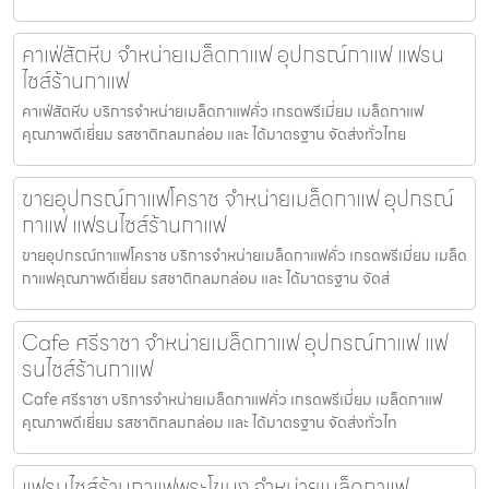
คาเฟ่สัตหีบ จำหน่ายเมล็ดกาแฟ อุปกรณ์กาแฟ แฟรน
ไชส์ร้านกาแฟ
คาเฟ่สัตหีบ บริการจำหน่ายเมล็ดกาแฟคั่ว เกรดพรีเมี่ยม เมล็ดกาแฟ
คุณภาพดีเยี่ยม รสชาติกลมกล่อม และ ได้มาตรฐาน จัดส่งทั่วไทย
ขายอุปกรณ์กาแฟโคราช จำหน่ายเมล็ดกาแฟ อุปกรณ์
กาแฟ แฟรนไชส์ร้านกาแฟ
ขายอุปกรณ์กาแฟโคราช บริการจำหน่ายเมล็ดกาแฟคั่ว เกรดพรีเมี่ยม เมล็ด
กาแฟคุณภาพดีเยี่ยม รสชาติกลมกล่อม และ ได้มาตรฐาน จัดส่
Cafe ศรีราชา จำหน่ายเมล็ดกาแฟ อุปกรณ์กาแฟ แฟ
รนไชส์ร้านกาแฟ
Cafe ศรีราชา บริการจำหน่ายเมล็ดกาแฟคั่ว เกรดพรีเมี่ยม เมล็ดกาแฟ
คุณภาพดีเยี่ยม รสชาติกลมกล่อม และ ได้มาตรฐาน จัดส่งทั่วไท
แฟรนไชส์ร้านกาแฟพระโขนง จำหน่ายเมล็ดกาแฟ