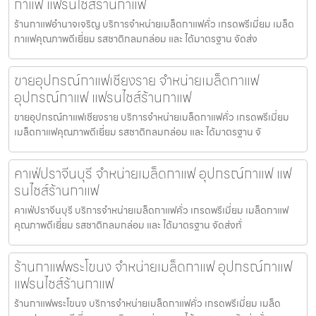
กาแฟ แฟรนไชส์ร้านกาแฟ
ร้านกาแฟอำนาจเจริญ บริการจำหน่ายเมล็ดกาแฟคั่ว เกรดพรีเมี่ยม เมล็ด
กาแฟคุณภาพดีเยี่ยม รสชาติกลมกล่อม และ ได้มาตรฐาน จัดส่ง
ขายอุปกรณ์กาแฟเชียงราย จำหน่ายเมล็ดกาแฟ
อุปกรณ์กาแฟ แฟรนไชส์ร้านกาแฟ
ขายอุปกรณ์กาแฟเชียงราย บริการจำหน่ายเมล็ดกาแฟคั่ว เกรดพรีเมี่ยม
เมล็ดกาแฟคุณภาพดีเยี่ยม รสชาติกลมกล่อม และ ได้มาตรฐาน จั
คาเฟ่ปราจีนบุรี จำหน่ายเมล็ดกาแฟ อุปกรณ์กาแฟ แฟ
รนไชส์ร้านกาแฟ
คาเฟ่ปราจีนบุรี บริการจำหน่ายเมล็ดกาแฟคั่ว เกรดพรีเมี่ยม เมล็ดกาแฟ
คุณภาพดีเยี่ยม รสชาติกลมกล่อม และ ได้มาตรฐาน จัดส่งทั่
ร้านกาแฟพระโขนง จำหน่ายเมล็ดกาแฟ อุปกรณ์กาแฟ
แฟรนไชส์ร้านกาแฟ
ร้านกาแฟพระโขนง บริการจำหน่ายเมล็ดกาแฟคั่ว เกรดพรีเมี่ยม เมล็ด