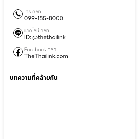
โทร คลิก
099-185-8000
แอดไลน์ คลิก
ID: @thethailink
Facebook คลิก
TheThailink.com
บทความที่คล้ายกัน