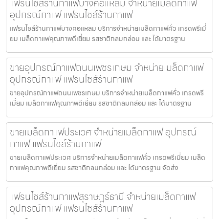
แฟรนไชส์ร้านกาแฟบางคอแหลม จำหน่ายเมล็ดกาแฟ
อุปกรณ์กาแฟ แฟรนไชส์ร้านกาแฟ
แฟรนไชส์ร้านกาแฟบางคอแหลม บริการจำหน่ายเมล็ดกาแฟคั่ว เกรดพรีเมี่
ยม เมล็ดกาแฟคุณภาพดีเยี่ยม รสชาติกลมกล่อม และ ได้มาตรฐาน
ขายอุปกรณ์กาแฟถนนเพชรเกษม จำหน่ายเมล็ดกาแฟ
อุปกรณ์กาแฟ แฟรนไชส์ร้านกาแฟ
ขายอุปกรณ์กาแฟถนนเพชรเกษม บริการจำหน่ายเมล็ดกาแฟคั่ว เกรดพรี
เมี่ยม เมล็ดกาแฟคุณภาพดีเยี่ยม รสชาติกลมกล่อม และ ได้มาตรฐาน
ขายเมล็ดกาแฟประเวศ จำหน่ายเมล็ดกาแฟ อุปกรณ์
กาแฟ แฟรนไชส์ร้านกาแฟ
ขายเมล็ดกาแฟประเวศ บริการจำหน่ายเมล็ดกาแฟคั่ว เกรดพรีเมี่ยม เมล็ด
กาแฟคุณภาพดีเยี่ยม รสชาติกลมกล่อม และ ได้มาตรฐาน จัดส่ง
แฟรนไชส์ร้านกาแฟสุราษฎร์ธานี จำหน่ายเมล็ดกาแฟ
อุปกรณ์กาแฟ แฟรนไชส์ร้านกาแฟ