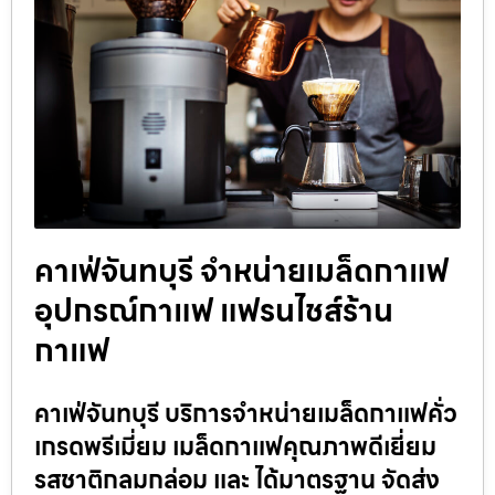
คาเฟ่จันทบุรี จำหน่ายเมล็ดกาแฟ
อุปกรณ์กาแฟ แฟรนไชส์ร้าน
กาแฟ
คาเฟ่จันทบุรี บริการจำหน่ายเมล็ดกาแฟคั่ว
เกรดพรีเมี่ยม เมล็ดกาแฟคุณภาพดีเยี่ยม
รสชาติกลมกล่อม และ ได้มาตรฐาน จัดส่ง