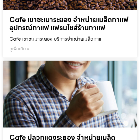
Cafe เขาชะเมาระยอง จำหน่ายเมล็ดกาแฟ
อุปกรณ์กาแฟ แฟรนไชส์ร้านกาแฟ
Cafe เขาชะเมาระยอง บริการจำหน่ายเมล็ดกาแ
ดูเพิ่มเติม »
Cafe ปลวกแดงระยอง จำหน่ายเมล็ด