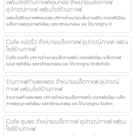
แฟรนไชส์ร้านกาแฟจอมทอง จำหน่ายเมล็ดกาแฟ
อุปกรณ์กาแฟ แฟรนไชส์ร้านกาแฟ
แฟรนไชส์ร้านกาแฟจอมทอง บริการจำหน่ายเมล็ดกาแฟคั่ว เกรดพรีเมี่ยม
เมล็ดกาแฟคุณภาพดีเยี่ยม รสชาติกลมกล่อม และ ได้มาตรฐาน จั
Cafe แปดริ้ว จำหน่ายเมล็ดกาแฟ อุปกรณ์กาแฟ แฟรน
ไชส์ร้านกาแฟ
Cafe แปดริ้ว บริการจำหน่ายเมล็ดกาแฟคั่ว เกรดพรีเมี่ยม เมล็ดกาแฟ
คุณภาพดีเยี่ยม รสชาติกลมกล่อม และ ได้มาตรฐาน จัดส่งทั่วไท
ร้านกาแฟกำแพงเพชร จำหน่ายเมล็ดกาแฟ อุปกรณ์
กาแฟ แฟรนไชส์ร้านกาแฟ
ร้านกาแฟกำแพงเพชร บริการจำหน่ายเมล็ดกาแฟคั่ว เกรดพรีเมี่ยม เมล็ด
กาแฟคุณภาพดีเยี่ยม รสชาติกลมกล่อม และ ได้มาตรฐาน จัดส่งท
Cafe ชุมพร จำหน่ายเมล็ดกาแฟ อุปกรณ์กาแฟ แฟรน
ไชส์ร้านกาแฟ