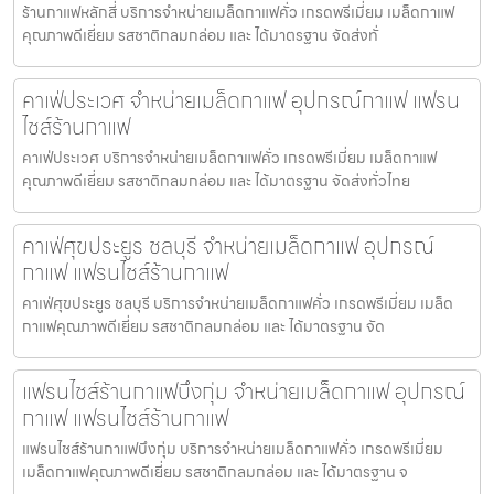
ร้านกาแฟหลักสี่ บริการจำหน่ายเมล็ดกาแฟคั่ว เกรดพรีเมี่ยม เมล็ดกาแฟ
คุณภาพดีเยี่ยม รสชาติกลมกล่อม และ ได้มาตรฐาน จัดส่งทั่
คาเฟ่ประเวศ จำหน่ายเมล็ดกาแฟ อุปกรณ์กาแฟ แฟรน
ไชส์ร้านกาแฟ
คาเฟ่ประเวศ บริการจำหน่ายเมล็ดกาแฟคั่ว เกรดพรีเมี่ยม เมล็ดกาแฟ
คุณภาพดีเยี่ยม รสชาติกลมกล่อม และ ได้มาตรฐาน จัดส่งทั่วไทย
คาเฟ่ศุขประยูร ชลบุรี จำหน่ายเมล็ดกาแฟ อุปกรณ์
กาแฟ แฟรนไชส์ร้านกาแฟ
คาเฟ่ศุขประยูร ชลบุรี บริการจำหน่ายเมล็ดกาแฟคั่ว เกรดพรีเมี่ยม เมล็ด
กาแฟคุณภาพดีเยี่ยม รสชาติกลมกล่อม และ ได้มาตรฐาน จัด
แฟรนไชส์ร้านกาแฟบึงกุ่ม จำหน่ายเมล็ดกาแฟ อุปกรณ์
กาแฟ แฟรนไชส์ร้านกาแฟ
แฟรนไชส์ร้านกาแฟบึงกุ่ม บริการจำหน่ายเมล็ดกาแฟคั่ว เกรดพรีเมี่ยม
เมล็ดกาแฟคุณภาพดีเยี่ยม รสชาติกลมกล่อม และ ได้มาตรฐาน จ