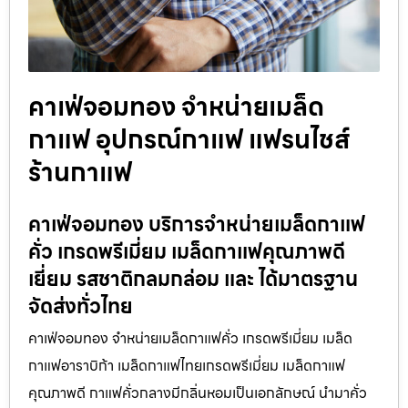
คาเฟ่จอมทอง จำหน่ายเมล็ด
กาแฟ อุปกรณ์กาแฟ แฟรนไชส์
ร้านกาแฟ
คาเฟ่จอมทอง บริการจำหน่ายเมล็ดกาแฟ
คั่ว เกรดพรีเมี่ยม เมล็ดกาแฟคุณภาพดี
เยี่ยม รสชาติกลมกล่อม และ ได้มาตรฐาน
จัดส่งทั่วไทย
คาเฟ่จอมทอง จำหน่ายเมล็ดกาแฟคั่ว เกรดพรีเมี่ยม เมล็ด
กาแฟอาราบิก้า เมล็ดกาแฟไทยเกรดพรีเมี่ยม เมล็ดกาแฟ
คุณภาพดี กาแฟคั่วกลางมีกลิ่นหอมเป็นเอกลักษณ์ นำมาคั่ว