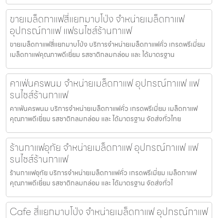
ขายเมล็ดกาแฟสี่แยกมาบโป่ง จำหน่ายเมล็ดกาแฟ
อุปกรณ์กาแฟ แฟรนไชส์ร้านกาแฟ
ขายเมล็ดกาแฟสี่แยกมาบโป่ง บริการจำหน่ายเมล็ดกาแฟคั่ว เกรดพรีเมี่ยม
เมล็ดกาแฟคุณภาพดีเยี่ยม รสชาติกลมกล่อม และ ได้มาตรฐาน
คาเฟ่นครพนม จำหน่ายเมล็ดกาแฟ อุปกรณ์กาแฟ แฟ
รนไชส์ร้านกาแฟ
คาเฟ่นครพนม บริการจำหน่ายเมล็ดกาแฟคั่ว เกรดพรีเมี่ยม เมล็ดกาแฟ
คุณภาพดีเยี่ยม รสชาติกลมกล่อม และ ได้มาตรฐาน จัดส่งทั่วไทย
ร้านกาแฟอุทัย จำหน่ายเมล็ดกาแฟ อุปกรณ์กาแฟ แฟ
รนไชส์ร้านกาแฟ
ร้านกาแฟอุทัย บริการจำหน่ายเมล็ดกาแฟคั่ว เกรดพรีเมี่ยม เมล็ดกาแฟ
คุณภาพดีเยี่ยม รสชาติกลมกล่อม และ ได้มาตรฐาน จัดส่งทั่วไ
Cafe สี่แยกมาบโป่ง จำหน่ายเมล็ดกาแฟ อุปกรณ์กาแฟ