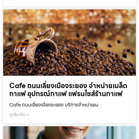
Cafe ถนนเลี่ยงเมืองระยอง จำหน่ายเมล็ด
กาแฟ อุปกรณ์กาแฟ แฟรนไชส์ร้านกาแฟ
Cafe ถนนเลี่ยงเมืองระยอง บริการจำหน่ายเม
ดูเพิ่มเติม »