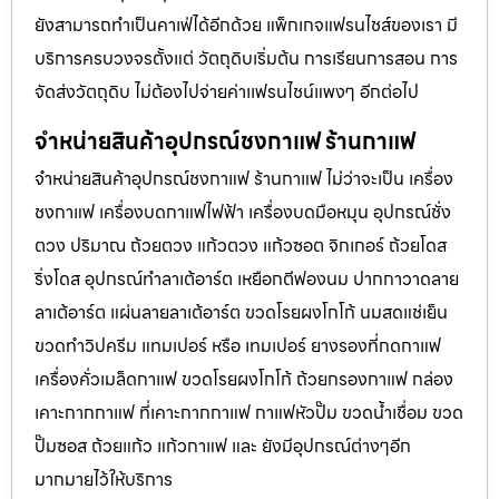
ยังสามารถทำเป็นคาเฟ่ได้อีกด้วย แพ็กเกจแฟรนไชส์ของเรา มี
บริการครบวงจรตั้งแต่ วัตถุดิบเริ่มต้น การเรียนการสอน การ
จัดส่งวัตถุดิบ ไม่ต้องไปจ่ายค่าเเฟรนไชน์แพงๆ อีกต่อไป
จำหน่ายสินค้าอุปกรณ์ชงกาแฟ ร้านกาแฟ
จำหน่ายสินค้าอุปกรณ์ชงกาแฟ ร้านกาแฟ ไม่ว่าจะเป็น เครื่อง
ชงกาแฟ เครื่องบดกาแฟไฟฟ้า เครื่องบดมือหมุน อุปกรณ์ชั่ง
ตวง ปริมาณ ถ้วยตวง แก้วตวง แก้วซอต จิกเกอร์ ถ้วยโดส
ริ่งโดส อุปกรณ์ทำลาเต้อาร์ต เหยือกตีฟองนม ปากกาวาดลาย
ลาเต้อาร์ต แผ่นลายลาเต้อาร์ต ขวดโรยผงโกโก้ นมสดแช่เย็น
ขวดทำวิปครีม แทมเปอร์ หรือ เทมเปอร์ ยางรองที่กดกาแฟ
เครื่องคั่วเมล็ดกาแฟ ขวดโรยผงโกโก้ ถ้วยกรองกาแฟ กล่อง
เคาะกากกาแฟ ที่เคาะกากกาแฟ กาแฟหัวปั๊ม ขวดน้ำเชื่อม ขวด
ปั๊มซอส ถ้วยแก้ว แก้วกาแฟ และ ยังมีอุปกรณ์ต่างๆอีก
มากมายไว้ให้บริการ