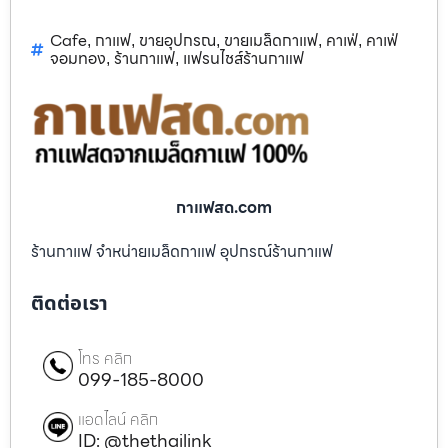
Cafe
กาแฟ
ขายอุปกรณ
ขายเมล็ดกาแฟ
คาเฟ่
คาเฟ่
,
,
,
,
,
จอมทอง
ร้านกาแฟ
แฟรนไชส์ร้านกาแฟ
,
,
กาแฟสด.com
ร้านกาแฟ จำหน่ายเมล็ดกาแฟ อุปกรณ์ร้านกาแฟ
ติดต่อเรา
โทร คลิก
099-185-8000
แอดไลน์ คลิก
ID: @thethailink