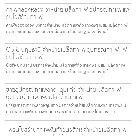
คาเฟ่คลองหลวง จำหน่ายเมล็ดกาแฟ อุปกรณ์กาแฟ แฟ
รนไชส์ร้านกาแฟ
คาเฟ่คลองหลวง บริการจำหน่ายเมล็ดกาแฟคั่ว เกรดพรีเมี่ยม เมล็ดกาแฟ
คุณภาพดีเยี่ยม รสชาติกลมกล่อม และ ได้มาตรฐาน จัดส่งทั่วไ
Cafe ปทุมธานี จำหน่ายเมล็ดกาแฟ อุปกรณ์กาแฟ แฟ
รนไชส์ร้านกาแฟ
Cafe ปทุมธานี บริการจำหน่ายเมล็ดกาแฟคั่ว เกรดพรีเมี่ยม เมล็ดกาแฟ
คุณภาพดีเยี่ยม รสชาติกลมกล่อม และ ได้มาตรฐาน จัดส่งทั่วไ
ขายอุปกรณ์กาแฟลาดหลุมแก้ว จำหน่ายเมล็ดกาแฟ
อุปกรณ์กาแฟ แฟรนไชส์ร้านกาแฟ
ขายอุปกรณ์กาแฟลาดหลุมแก้ว บริการจำหน่ายเมล็ดกาแฟคั่ว เกรดพรีเมี่
ยม เมล็ดกาแฟคุณภาพดีเยี่ยม รสชาติกลมกล่อม และ ได้มาตรฐาน
แฟรนไชส์ร้านกาแฟพันท้ายนรสิงห์ จำหน่ายเมล็ดกาแฟ