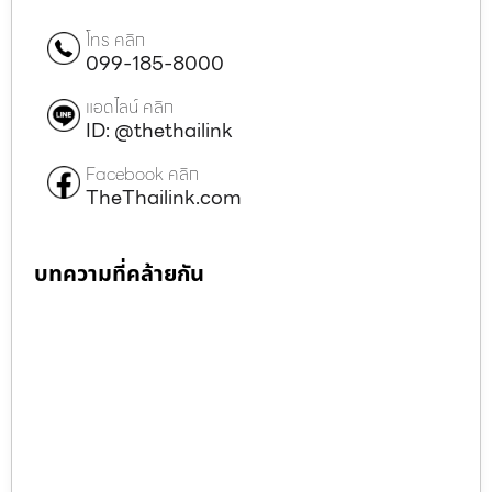
โทร คลิก
099-185-8000
แอดไลน์ คลิก
ID: @thethailink
Facebook คลิก
TheThailink.com
บทความที่คล้ายกัน