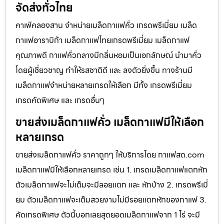
จัดส่งทั่วไทย
คาเฟ่คลองสาน จำหน่ายเมล็ดกาแฟคั่ว เกรดพรีเมี่ยม เมล็ด
กาแฟอาราบิก้า เมล็ดกาแฟไทยเกรดพรีเมี่ยม เมล็ดกาแฟ
คุณภาพดี กาแฟคั่วกลางมีกลิ่นหอมเป็นเอกลักษณ์ นำมาคั่ว
โดยผู้เชี่ยวชาญ ทำให้รสชาติดี และ ลงตัวยิ่งขึ้น ทางร้านมี
เมล็ดกาแฟจำหน่ายหลายเกรดให้เลือก มีทั้ง เกรดพรีเมี่ยม
เกรดคัดพิเศษ และ เกรดอื่นๆ
ขายส่งเมล็ดกาแฟคั่ว เมล็ดกาแฟมีให้เลือก
หลายเกรด
ขายส่งเมล็ดกาแฟคั่ว ราคาถูกๆ ให้บริการโดย กาแฟสด.com
เมล็ดกาแฟมีให้เลือกหลายเกรด เช่น 1. เกรดเมล็ดกาแฟแตกหัก
ตัวเมล็ดกาแฟจะไม่เต็มจะมีลอยแตก และ หักบ้าง 2. เกรดพรีเมี่
ยม ตัวเมล็ดกาแฟจะเต็มสวยงามไม่มีรอยแตกหักของกาแฟ 3.
คัดเกรดพิเศษ ตัวนี้บอกเลยสุดยอดเมล็ดกาแฟจาก 1 ไร่ จะมี