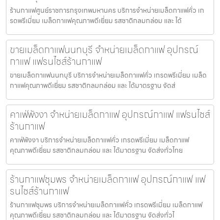
ร้านกาแฟศูนย์ราชการกรุงเทพมหานคร บริการจำหน่ายเมล็ดกาแฟคั่ว เก
รดพรีเมี่ยม เมล็ดกาแฟคุณภาพดีเยี่ยม รสชาติกลมกล่อม และ ได้
ขายเมล็ดกาแฟนนทบุรี จำหน่ายเมล็ดกาแฟ อุปกรณ์
กาแฟ แฟรนไชส์ร้านกาแฟ
ขายเมล็ดกาแฟนนทบุรี บริการจำหน่ายเมล็ดกาแฟคั่ว เกรดพรีเมี่ยม เมล็ด
กาแฟคุณภาพดีเยี่ยม รสชาติกลมกล่อม และ ได้มาตรฐาน จัดส่
คาเฟ่พังงา จำหน่ายเมล็ดกาแฟ อุปกรณ์กาแฟ แฟรนไชส์
ร้านกาแฟ
คาเฟ่พังงา บริการจำหน่ายเมล็ดกาแฟคั่ว เกรดพรีเมี่ยม เมล็ดกาแฟ
คุณภาพดีเยี่ยม รสชาติกลมกล่อม และ ได้มาตรฐาน จัดส่งทั่วไทย
ร้านกาแฟชุมพร จำหน่ายเมล็ดกาแฟ อุปกรณ์กาแฟ แฟ
รนไชส์ร้านกาแฟ
ร้านกาแฟชุมพร บริการจำหน่ายเมล็ดกาแฟคั่ว เกรดพรีเมี่ยม เมล็ดกาแฟ
คุณภาพดีเยี่ยม รสชาติกลมกล่อม และ ได้มาตรฐาน จัดส่งทั่วไ