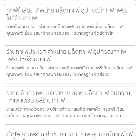
คาเฟ่ใกล้ฉัน จำหน่ายเมล็ดกาแฟ อุปกรณ์กาแฟ แฟรน
ไชส์ร้านกาแฟ
คาเฟ่ใกล้ฉัน บริการจำหน่ายเมล็ดกาแฟคั่ว เกรดพรีเมี่ยม เมล็ดกาแฟ
คุณภาพดีเยี่ยม รสชาติกลมกล่อม และ ได้มาตรฐาน จัดส่งทั่วไท
ร้านกาแฟประเวศ จำหน่ายเมล็ดกาแฟ อุปกรณ์กาแฟ
แฟรนไชส์ร้านกาแฟ
ร้านกาแฟประเวศ บริการจำหน่ายเมล็ดกาแฟคั่ว เกรดพรีเมี่ยม เมล็ดกาแฟ
คุณภาพดีเยี่ยม รสชาติกลมกล่อม และ ได้มาตรฐาน จัดส่งทั่ว
ขายเมล็ดกาแฟห้วยขวาง จำหน่ายเมล็ดกาแฟ อุปกรณ์
กาแฟ แฟรนไชส์ร้านกาแฟ
ขายเมล็ดกาแฟห้วยขวาง บริการจำหน่ายเมล็ดกาแฟคั่ว เกรดพรีเมี่ยม
เมล็ดกาแฟคุณภาพดีเยี่ยม รสชาติกลมกล่อม และ ได้มาตรฐาน จัดส
Cafe สามพราน จำหน่ายเมล็ดกาแฟ อุปกรณ์กาแฟ แฟ