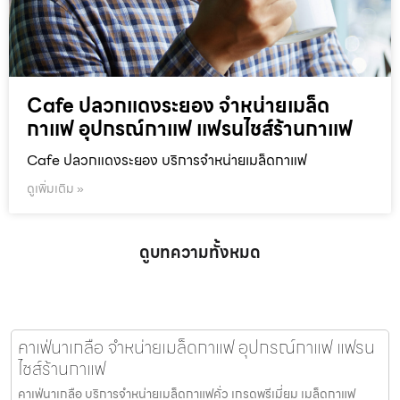
Cafe ปลวกแดงระยอง จำหน่ายเมล็ด
กาแฟ อุปกรณ์กาแฟ แฟรนไชส์ร้านกาแฟ
Cafe ปลวกแดงระยอง บริการจำหน่ายเมล็ดกาแฟ
ดูเพิ่มเติม »
ดูบทความทั้งหมด
คาเฟ่นาเกลือ จำหน่ายเมล็ดกาแฟ อุปกรณ์กาแฟ แฟรน
ไชส์ร้านกาแฟ
คาเฟ่นาเกลือ บริการจำหน่ายเมล็ดกาแฟคั่ว เกรดพรีเมี่ยม เมล็ดกาแฟ