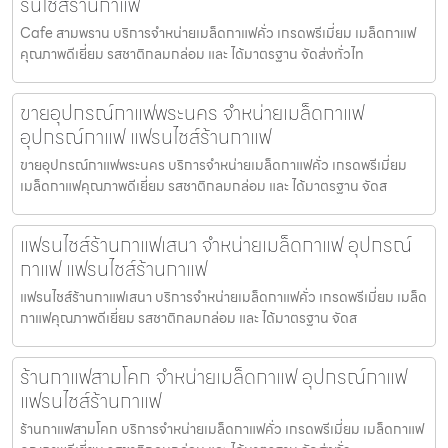
รนไชส์ร้านกาแฟ
Cafe สามพราน บริการจำหน่ายเมล็ดกาแฟคั่ว เกรดพรีเมี่ยม เมล็ดกาแฟ
คุณภาพดีเยี่ยม รสชาติกลมกล่อม และ ได้มาตรฐาน จัดส่งทั่วไท
ขายอุปกรณ์กาแฟพระนคร จำหน่ายเมล็ดกาแฟ
อุปกรณ์กาแฟ แฟรนไชส์ร้านกาแฟ
ขายอุปกรณ์กาแฟพระนคร บริการจำหน่ายเมล็ดกาแฟคั่ว เกรดพรีเมี่ยม
เมล็ดกาแฟคุณภาพดีเยี่ยม รสชาติกลมกล่อม และ ได้มาตรฐาน จัดส
แฟรนไชส์ร้านกาแฟเสนา จำหน่ายเมล็ดกาแฟ อุปกรณ์
กาแฟ แฟรนไชส์ร้านกาแฟ
แฟรนไชส์ร้านกาแฟเสนา บริการจำหน่ายเมล็ดกาแฟคั่ว เกรดพรีเมี่ยม เมล็ด
กาแฟคุณภาพดีเยี่ยม รสชาติกลมกล่อม และ ได้มาตรฐาน จัดส
ร้านกาแฟสามโคก จำหน่ายเมล็ดกาแฟ อุปกรณ์กาแฟ
แฟรนไชส์ร้านกาแฟ
ร้านกาแฟสามโคก บริการจำหน่ายเมล็ดกาแฟคั่ว เกรดพรีเมี่ยม เมล็ดกาแฟ