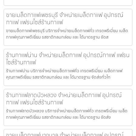
ขายเมล็ดกาแฟเพชรบุรี จำหน่ายเมล็ดกาแฟ อุปกรณ์
กาแฟ แฟรนไชส์ร้านกาแฟ
ขายเมล็ดกาแฟเพชรบุรี บริการจำหน่ายเมล็ดกาแฟคั่ว เกรดพรีเมี่ยม เมล็ด
กาแฟคุณภาพดีเยี่ยม รสชาติกลมกล่อม และ ได้มาตรฐาน จัดส
ร้านกาแฟน่าน จำหน่ายเมล็ดกาแฟ อุปกรณ์กาแฟ แฟรน
ไชส์ร้านกาแฟ
ร้านกาแฟน่าน บริการจำหน่ายเมล็ดกาแฟคั่ว เกรดพรีเมี่ยม เมล็ดกาแฟ
คุณภาพดีเยี่ยม รสชาติกลมกล่อม และ ได้มาตรฐาน จัดส่งทั่วไท
ร้านกาแฟลาดบัวหลวง จำหน่ายเมล็ดกาแฟ อุปกรณ์
กาแฟ แฟรนไชส์ร้านกาแฟ
ร้านกาแฟลาดบัวหลวง บริการจำหน่ายเมล็ดกาแฟคั่ว เกรดพรีเมี่ยม เมล็ด
กาแฟคุณภาพดีเยี่ยม รสชาติกลมกล่อม และ ได้มาตรฐาน จัดส่ง
ขายเมล็ดกาแฟบางบาล จำหน่ายเมล็ดกาแฟ อุปกรณ์