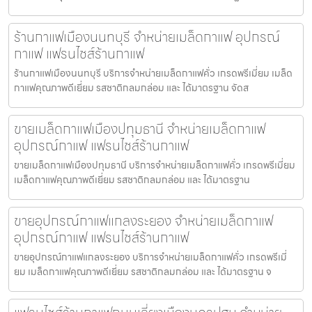
ร้านกาแฟเมืองนนทบุรี จำหน่ายเมล็ดกาแฟ อุปกรณ์
กาแฟ แฟรนไชส์ร้านกาแฟ
ร้านกาแฟเมืองนนทบุรี บริการจำหน่ายเมล็ดกาแฟคั่ว เกรดพรีเมี่ยม เมล็ด
กาแฟคุณภาพดีเยี่ยม รสชาติกลมกล่อม และ ได้มาตรฐาน จัดส
ขายเมล็ดกาแฟเมืองปทุมธานี จำหน่ายเมล็ดกาแฟ
อุปกรณ์กาแฟ แฟรนไชส์ร้านกาแฟ
ขายเมล็ดกาแฟเมืองปทุมธานี บริการจำหน่ายเมล็ดกาแฟคั่ว เกรดพรีเมี่ยม
เมล็ดกาแฟคุณภาพดีเยี่ยม รสชาติกลมกล่อม และ ได้มาตรฐาน
ขายอุปกรณ์กาแฟแกลงระยอง จำหน่ายเมล็ดกาแฟ
อุปกรณ์กาแฟ แฟรนไชส์ร้านกาแฟ
ขายอุปกรณ์กาแฟแกลงระยอง บริการจำหน่ายเมล็ดกาแฟคั่ว เกรดพรีเมี่
ยม เมล็ดกาแฟคุณภาพดีเยี่ยม รสชาติกลมกล่อม และ ได้มาตรฐาน จ