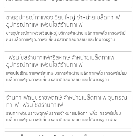
ขายอุปกรณ์กาแฟวงเวียนใหญ่ จำหน่ายเมล็ดกาแฟ
อุปกรณ์กาแฟ แฟรนไชส์ร้านกาแฟ
ขายอุปกรณ์กาแฟวงเวียนใหญ่ บริการจำหน่ายเมล็ดกาแฟคั่ว เกรดพรีเมี่
ยม เมล็ดกาแฟคุณภาพดีเยี่ยม รสชาติกลมกล่อม และ ได้มาตรฐาน
แฟรนไชส์ร้านกาแฟศรีสะเกษ จำหน่ายเมล็ดกาแฟ
อุปกรณ์กาแฟ แฟรนไชส์ร้านกาแฟ
แฟรนไชส์ร้านกาแฟศรีสะเกษ บริการจำหน่ายเมล็ดกาแฟคั่ว เกรดพรีเมี่ยม
เมล็ดกาแฟคุณภาพดีเยี่ยม รสชาติกลมกล่อม และ ได้มาตรฐาน
ร้านกาแฟถนนราชพฤกษ์ จำหน่ายเมล็ดกาแฟ อุปกรณ์
กาแฟ แฟรนไชส์ร้านกาแฟ
ร้านกาแฟถนนราชพฤกษ์ บริการจำหน่ายเมล็ดกาแฟคั่ว เกรดพรีเมี่ยม
เมล็ดกาแฟคุณภาพดีเยี่ยม รสชาติกลมกล่อม และ ได้มาตรฐาน จัดส่