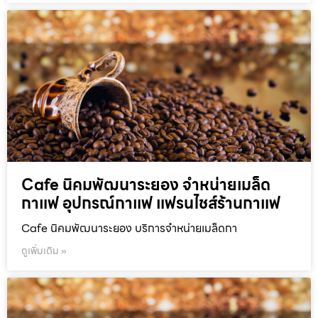
Cafe นิคมพัฒนาระยอง จำหน่ายเมล็ด
กาแฟ อุปกรณ์กาแฟ แฟรนไชส์ร้านกาแฟ
Cafe นิคมพัฒนาระยอง บริการจำหน่ายเมล็ดกา
ดูเพิ่มเติม »