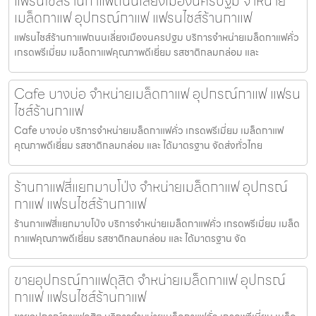
แฟรนไชส์ร้านกาแฟถนนเลี่ยงเมืองนครปฐม จำหน่าย
เมล็ดกาแฟ อุปกรณ์กาแฟ แฟรนไชส์ร้านกาแฟ
แฟรนไชส์ร้านกาแฟถนนเลี่ยงเมืองนครปฐม บริการจำหน่ายเมล็ดกาแฟคั่ว
เกรดพรีเมี่ยม เมล็ดกาแฟคุณภาพดีเยี่ยม รสชาติกลมกล่อม และ
Cafe บางบ่อ จำหน่ายเมล็ดกาแฟ อุปกรณ์กาแฟ แฟรน
ไชส์ร้านกาแฟ
Cafe บางบ่อ บริการจำหน่ายเมล็ดกาแฟคั่ว เกรดพรีเมี่ยม เมล็ดกาแฟ
คุณภาพดีเยี่ยม รสชาติกลมกล่อม และ ได้มาตรฐาน จัดส่งทั่วไทย
ร้านกาแฟสี่แยกมาบโป่ง จำหน่ายเมล็ดกาแฟ อุปกรณ์
กาแฟ แฟรนไชส์ร้านกาแฟ
ร้านกาแฟสี่แยกมาบโป่ง บริการจำหน่ายเมล็ดกาแฟคั่ว เกรดพรีเมี่ยม เมล็ด
กาแฟคุณภาพดีเยี่ยม รสชาติกลมกล่อม และ ได้มาตรฐาน จัด
ขายอุปกรณ์กาแฟดุสิต จำหน่ายเมล็ดกาแฟ อุปกรณ์
กาแฟ แฟรนไชส์ร้านกาแฟ