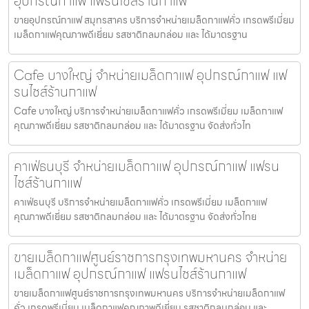
อุปกรณ์กาแฟ แฟรนไชส์ร้านกาแฟ
ขายอุปกรณ์กาแฟ สมุทรสาคร บริการจำหน่ายเมล็ดกาแฟคั่ว เกรดพรีเมี่ยม
เมล็ดกาแฟคุณภาพดีเยี่ยม รสชาติกลมกล่อม และ ได้มาตรฐาน
Cafe บางใหญ่ จำหน่ายเมล็ดกาแฟ อุปกรณ์กาแฟ แฟ
รนไชส์ร้านกาแฟ
Cafe บางใหญ่ บริการจำหน่ายเมล็ดกาแฟคั่ว เกรดพรีเมี่ยม เมล็ดกาแฟ
คุณภาพดีเยี่ยม รสชาติกลมกล่อม และ ได้มาตรฐาน จัดส่งทั่วไท
คาเฟ่ธนบุรี จำหน่ายเมล็ดกาแฟ อุปกรณ์กาแฟ แฟรน
ไชส์ร้านกาแฟ
คาเฟ่ธนบุรี บริการจำหน่ายเมล็ดกาแฟคั่ว เกรดพรีเมี่ยม เมล็ดกาแฟ
คุณภาพดีเยี่ยม รสชาติกลมกล่อม และ ได้มาตรฐาน จัดส่งทั่วไทย
ขายเมล็ดกาแฟศูนย์ราชการกรุงเทพมหานคร จำหน่าย
เมล็ดกาแฟ อุปกรณ์กาแฟ แฟรนไชส์ร้านกาแฟ
ขายเมล็ดกาแฟศูนย์ราชการกรุงเทพมหานคร บริการจำหน่ายเมล็ดกาแฟ
คั่ว เกรดพรีเมี่ยม เมล็ดกาแฟคุณภาพดีเยี่ยม รสชาติกลมกล่อม และ