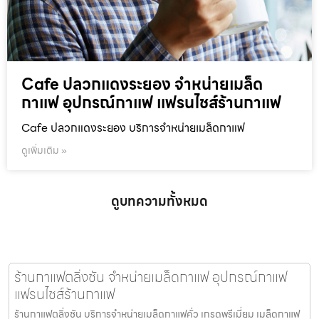
Cafe ปลวกแดงระยอง จำหน่ายเมล็ด
กาแฟ อุปกรณ์กาแฟ แฟรนไชส์ร้านกาแฟ
Cafe ปลวกแดงระยอง บริการจำหน่ายเมล็ดกาแฟ
ดูเพิ่มเติม »
ดูบทความทั้งหมด
ร้านกาแฟตลิ่งชัน จำหน่ายเมล็ดกาแฟ อุปกรณ์กาแฟ
แฟรนไชส์ร้านกาแฟ
ร้านกาแฟตลิ่งชัน บริการจำหน่ายเมล็ดกาแฟคั่ว เกรดพรีเมี่ยม เมล็ดกาแฟ