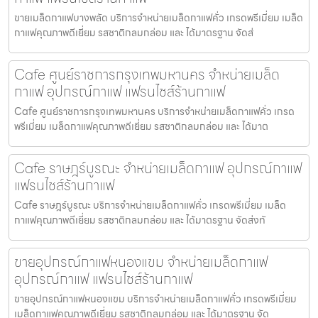
ขายเมล็ดกาแฟบางพลัด บริการจำหน่ายเมล็ดกาแฟคั่ว เกรดพรีเมี่ยม เมล็ด
กาแฟคุณภาพดีเยี่ยม รสชาติกลมกล่อม และ ได้มาตรฐาน จัดส่
Cafe ศูนย์ราชการกรุงเทพมหานคร จำหน่ายเมล็ด
กาแฟ อุปกรณ์กาแฟ แฟรนไชส์ร้านกาแฟ
Cafe ศูนย์ราชการกรุงเทพมหานคร บริการจำหน่ายเมล็ดกาแฟคั่ว เกรด
พรีเมี่ยม เมล็ดกาแฟคุณภาพดีเยี่ยม รสชาติกลมกล่อม และ ได้มาต
Cafe ราษฎร์บูรณะ จำหน่ายเมล็ดกาแฟ อุปกรณ์กาแฟ
แฟรนไชส์ร้านกาแฟ
Cafe ราษฎร์บูรณะ บริการจำหน่ายเมล็ดกาแฟคั่ว เกรดพรีเมี่ยม เมล็ด
กาแฟคุณภาพดีเยี่ยม รสชาติกลมกล่อม และ ได้มาตรฐาน จัดส่งทั
ขายอุปกรณ์กาแฟหนองแขม จำหน่ายเมล็ดกาแฟ
อุปกรณ์กาแฟ แฟรนไชส์ร้านกาแฟ
ขายอุปกรณ์กาแฟหนองแขม บริการจำหน่ายเมล็ดกาแฟคั่ว เกรดพรีเมี่ยม
เมล็ดกาแฟคุณภาพดีเยี่ยม รสชาติกลมกล่อม และ ได้มาตรฐาน จัด