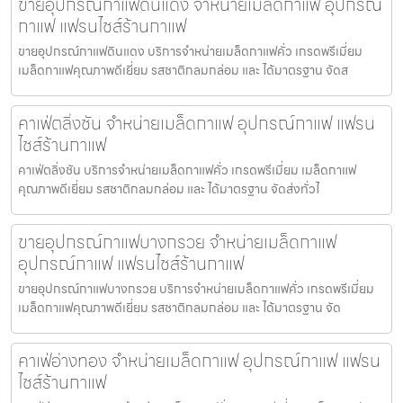
ขายอุปกรณ์กาแฟดินแดง จำหน่ายเมล็ดกาแฟ อุปกรณ์
กาแฟ แฟรนไชส์ร้านกาแฟ
ขายอุปกรณ์กาแฟดินแดง บริการจำหน่ายเมล็ดกาแฟคั่ว เกรดพรีเมี่ยม
เมล็ดกาแฟคุณภาพดีเยี่ยม รสชาติกลมกล่อม และ ได้มาตรฐาน จัดส
คาเฟ่ตลิ่งชัน จำหน่ายเมล็ดกาแฟ อุปกรณ์กาแฟ แฟรน
ไชส์ร้านกาแฟ
คาเฟ่ตลิ่งชัน บริการจำหน่ายเมล็ดกาแฟคั่ว เกรดพรีเมี่ยม เมล็ดกาแฟ
คุณภาพดีเยี่ยม รสชาติกลมกล่อม และ ได้มาตรฐาน จัดส่งทั่วไ
ขายอุปกรณ์กาแฟบางกรวย จำหน่ายเมล็ดกาแฟ
อุปกรณ์กาแฟ แฟรนไชส์ร้านกาแฟ
ขายอุปกรณ์กาแฟบางกรวย บริการจำหน่ายเมล็ดกาแฟคั่ว เกรดพรีเมี่ยม
เมล็ดกาแฟคุณภาพดีเยี่ยม รสชาติกลมกล่อม และ ได้มาตรฐาน จัด
คาเฟ่อ่างทอง จำหน่ายเมล็ดกาแฟ อุปกรณ์กาแฟ แฟรน
ไชส์ร้านกาแฟ