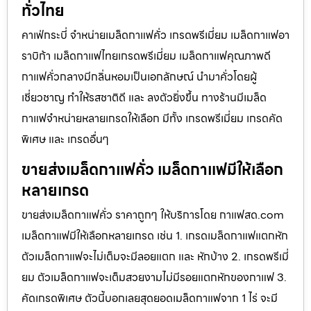
ทั่วไทย
คาเฟ่กระบี่ จำหน่ายเมล็ดกาแฟคั่ว เกรดพรีเมี่ยม เมล็ดกาแฟอา
ราบิก้า เมล็ดกาแฟไทยเกรดพรีเมี่ยม เมล็ดกาแฟคุณภาพดี
กาแฟคั่วกลางมีกลิ่นหอมเป็นเอกลักษณ์ นำมาคั่วโดยผู้
เชี่ยวชาญ ทำให้รสชาติดี และ ลงตัวยิ่งขึ้น ทางร้านมีเมล็ด
กาแฟจำหน่ายหลายเกรดให้เลือก มีทั้ง เกรดพรีเมี่ยม เกรดคัด
พิเศษ และ เกรดอื่นๆ
ขายส่งเมล็ดกาแฟคั่ว เมล็ดกาแฟมีให้เลือก
หลายเกรด
ขายส่งเมล็ดกาแฟคั่ว ราคาถูกๆ ให้บริการโดย กาแฟสด.com
เมล็ดกาแฟมีให้เลือกหลายเกรด เช่น 1. เกรดเมล็ดกาแฟแตกหัก
ตัวเมล็ดกาแฟจะไม่เต็มจะมีลอยแตก และ หักบ้าง 2. เกรดพรีเมี่
ยม ตัวเมล็ดกาแฟจะเต็มสวยงามไม่มีรอยแตกหักของกาแฟ 3.
คัดเกรดพิเศษ ตัวนี้บอกเลยสุดยอดเมล็ดกาแฟจาก 1 ไร่ จะมี