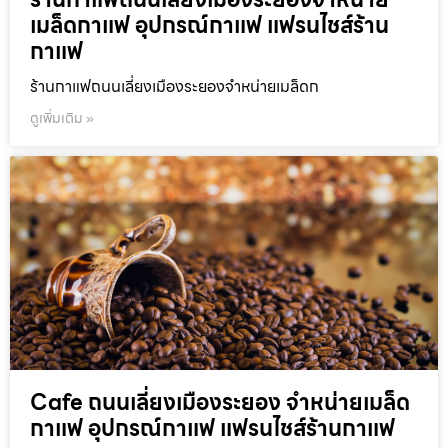
เมล็ดกาแฟ อุปกรณ์กาแฟ แฟรนไชส์ร้าน
กาแฟ
ร้านกาแฟถนนเลี่ยงเมืองระยองจำหน่ายเมล็ดก
ดูเพิ่มเติม »
Cafe ถนนเลี่ยงเมืองระยอง จำหน่ายเมล็ด
กาแฟ อุปกรณ์กาแฟ แฟรนไชส์ร้านกาแฟ