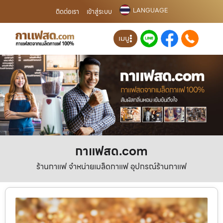
LANGUAGE
ติดต่อเรา
เข้าสู่ระบบ
เมนู
กาแฟสด.com
ร้านกาแฟ จำหน่ายเมล็ดกาแฟ อุปกรณ์ร้านกาแฟ